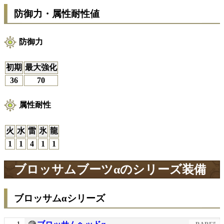
防御力・属性耐性値
防御力
初期
最大強化
36
70
属性耐性
火
水
雷
氷
龍
1
1
4
1
1
ブロッサムブーツαのシリーズ装備
ブロッサムαシリーズ