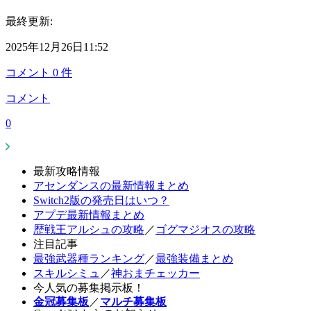
最終更新:
2025年12月26日11:52
コメント
0
件
コメント
0
最新攻略情報
アセンダンスの最新情報まとめ
Switch2版の発売日はいつ？
アプデ最新情報まとめ
歴戦王アルシュの攻略
／
ゴグマジオスの攻略
注目記事
最強武器種ランキング
／
最強装備まとめ
スキルシミュ
／
神おまチェッカー
今人気の募集掲示板！
金冠募集板
／
マルチ募集板