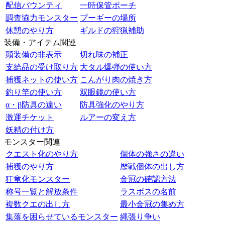
配信バウンティ
一時保管ポーチ
調査協力モンスター
プーギーの場所
休憩のやり方
ギルドの狩猟補助
装備・アイテム関連
頭装備の非表示
切れ味の補正
支給品の受け取り方
大タル爆弾の使い方
捕獲ネットの使い方
こんがり肉の焼き方
釣り竿の使い方
双眼鏡の使い方
α・β防具の違い
防具強化のやり方
激運チケット
ルアーの変え方
妖精の付け方
モンスター関連
クエスト化のやり方
個体の強さの違い
捕獲のやり方
歴戦個体の出し方
狂竜化モンスター
金冠の確認方法
称号一覧と解放条件
ラスボスの名前
複数クエの出し方
最小金冠の集め方
集落を困らせているモンスター
縄張り争い