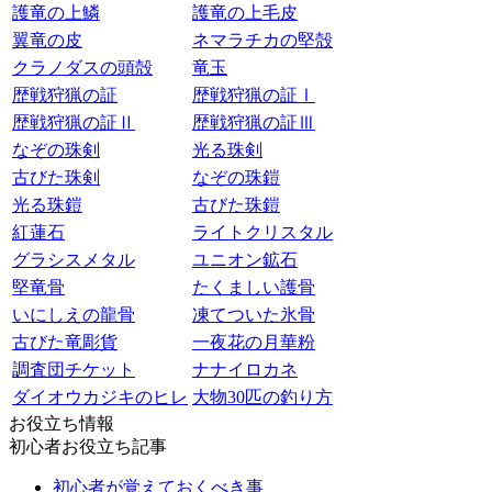
護竜の上鱗
護竜の上毛皮
翼竜の皮
ネマラチカの堅殻
クラノダスの頭殻
竜玉
歴戦狩猟の証
歴戦狩猟の証Ⅰ
歴戦狩猟の証Ⅱ
歴戦狩猟の証Ⅲ
なぞの珠剣
光る珠剣
古びた珠剣
なぞの珠鎧
光る珠鎧
古びた珠鎧
紅蓮石
ライトクリスタル
グラシスメタル
ユニオン鉱石
堅竜骨
たくましい護骨
いにしえの龍骨
凍てついた氷骨
古びた竜彫貨
一夜花の月華粉
調査団チケット
ナナイロカネ
ダイオウカジキのヒレ
大物30匹の釣り方
お役立ち情報
初心者お役立ち記事
初心者が覚えておくべき事