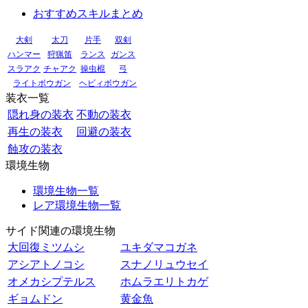
おすすめスキルまとめ
大剣
太刀
片手
双剣
ハンマー
狩猟笛
ランス
ガンス
スラアク
チャアク
操虫棍
弓
ライトボウガン
ヘビィボウガン
装衣一覧
隠れ身の装衣
不動の装衣
再生の装衣
回避の装衣
蝕攻の装衣
環境生物
環境生物一覧
レア環境生物一覧
サイド関連の環境生物
大回復ミツムシ
ユキダマコガネ
アシアトノコシ
スナノリュウセイ
オメカシプテルス
ホムラエリトカゲ
ギョムドン
黄金魚