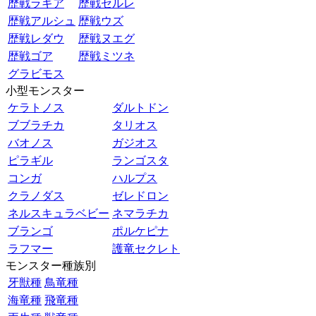
歴戦ラギア
歴戦セルレ
歴戦アルシュ
歴戦ウズ
歴戦レダウ
歴戦ヌエグ
歴戦ゴア
歴戦ミツネ
グラビモス
小型モンスター
ケラトノス
ダルトドン
ブブラチカ
タリオス
バオノス
ガジオス
ピラギル
ランゴスタ
コンガ
ハルプス
クラノダス
ゼレドロン
ネルスキュラベビー
ネマラチカ
ブランゴ
ポルケピナ
ラフマー
護竜セクレト
モンスター種族別
牙獣種
鳥竜種
海竜種
飛竜種