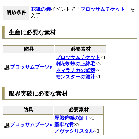
花舞の儀
イベントで「
ブロッサムチケット
」を
解放条件
入手
生産に必要な素材
防具
必要素材
ブロッサムチケット
×1
刺花蜘蛛の上綿毛
×3
ブロッサムブーツα
ネマラチカの堅殻
×4
モンスターの濃汁
×1
限界突破に必要な素材
防具
必要素材
歴戦狩猟の証Ⅰ
×1
ブロッサムブーツα
堅牢な骨
×5
ノヴァクリスタル
×3