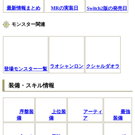
最新情報まとめ
MRの実装日
Switch2版の発売日
モンスター関連
ラオシャンロン
クシャルダオラ
登場モンスター一覧
装備・スキル情報
序盤装
上位装
アーティ
最強
備
備
ア
装備