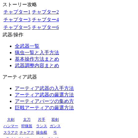
ストーリー攻略
チャプター1
チャプター2
チャプター3
チャプター4
チャプター5
チャプター6
武器/操作
全武器一覧
猟虫一覧と入手方法
基本操作方法まとめ
武器調整内容まとめ
アーティア武器
アーティア武器の入手方法
アーティア武器の厳選方法
アーティアパーツの集め方
巨戟アーティアの厳選方法
大剣
太刀
片手
双剣
ハンマー
狩猟笛
ランス
ガンス
スラアク
チャアク
操虫棍
弓