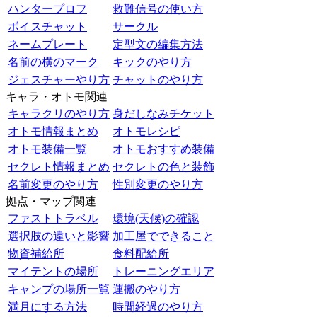
ハンタープロフ
救難信号の使い方
ボイスチャット
サークル
ネームプレート
定型文の編集方法
名前の横のマーク
キックのやり方
ジェスチャーやり方
チャットのやり方
キャラ・オトモ関連
キャラクリのやり方
身だしなみチケット
オトモ情報まとめ
オトモレシピ
オトモ装備一覧
オトモおすすめ装備
セクレト情報まとめ
セクレトの色と装飾
名前変更のやり方
性別変更のやり方
拠点・マップ関連
ファストトラベル
環境(天候)の確認
選択肢の違いと影響
加工屋でできること
物資補給所
食料配給所
マイテントの場所
トレーニングエリア
キャンプの場所一覧
運搬のやり方
満月にする方法
時間経過のやり方