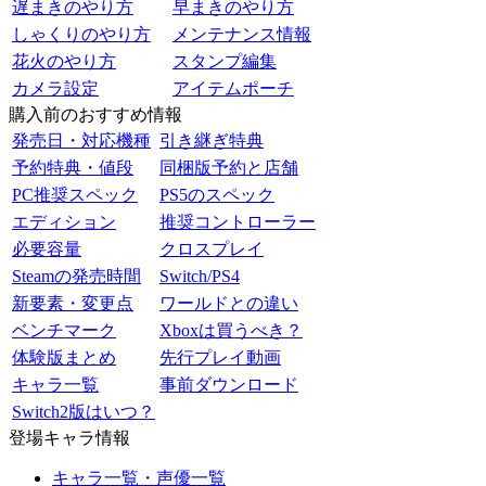
遅まきのやり方
早まきのやり方
しゃくりのやり方
メンテナンス情報
花火のやり方
スタンプ編集
カメラ設定
アイテムポーチ
購入前のおすすめ情報
発売日・対応機種
引き継ぎ特典
予約特典・値段
同梱版予約と店舗
PC推奨スペック
PS5のスペック
エディション
推奨コントローラー
必要容量
クロスプレイ
Steamの発売時間
Switch/PS4
新要素・変更点
ワールドとの違い
ベンチマーク
Xboxは買うべき？
体験版まとめ
先行プレイ動画
キャラ一覧
事前ダウンロード
Switch2版はいつ？
登場キャラ情報
キャラ一覧・声優一覧