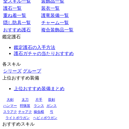
全スキル一覧
装飾品一覧
護石一覧
装衣一覧
重ね着一覧
護竜装備一覧
隠し防具一覧
チャーム一覧
おすすめ護石
複合装飾品一覧
鑑定護石
鑑定護石の入手方法
護石ガチャの当たりおすすめ
各スキル
シリーズ
グループ
上位おすすめ装備
上位おすすめ装備まとめ
大剣
太刀
片手
双剣
ハンマー
狩猟笛
ランス
ガンス
スラアク
チャアク
操虫棍
弓
ライトボウガン
ヘビィボウガン
おすすめスキル