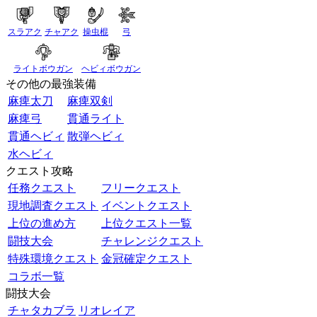
スラアク
チャアク
操虫棍
弓
ライトボウガン
ヘビィボウガン
その他の最強装備
麻痺太刀
麻痺双剣
麻痺弓
貫通ライト
貫通ヘビィ
散弾ヘビィ
水ヘビィ
クエスト攻略
任務クエスト
フリークエスト
現地調査クエスト
イベントクエスト
上位の進め方
上位クエスト一覧
闘技大会
チャレンジクエスト
特殊環境クエスト
金冠確定クエスト
コラボ一覧
闘技大会
チャタカブラ
リオレイア