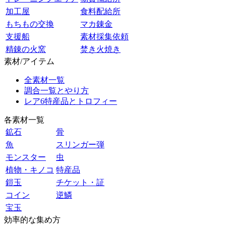
加工屋
食料配給所
もちもの交換
マカ錬金
支援船
素材採集依頼
精錬の火窯
焚き火焼き
素材/アイテム
全素材一覧
調合一覧とやり方
レア6特産品とトロフィー
各素材一覧
鉱石
骨
魚
スリンガー弾
モンスター
虫
植物・キノコ
特産品
鎧玉
チケット・証
コイン
逆鱗
宝玉
効率的な集め方