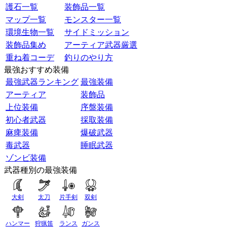
護石一覧
装飾品一覧
マップ一覧
モンスター一覧
環境生物一覧
サイドミッション
装飾品集め
アーティア武器厳選
重ね着コーデ
釣りのやり方
最強おすすめ装備
最強武器ランキング
最強装備
アーティア
装飾品
上位装備
序盤装備
初心者武器
採取装備
麻痺装備
爆破武器
毒武器
睡眠武器
ゾンビ装備
武器種別の最強装備
大剣
太刀
片手剣
双剣
ハンマー
狩猟笛
ランス
ガンス