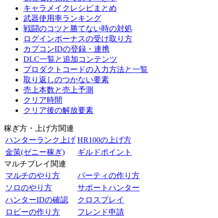
キャラメイクレシピまとめ
武器使用率ランキング
戦闘のコツと勝てない時の対処
ログインボーナスの受け取り方
カプコンIDの登録・連携
DLC一覧と追加コンテンツ
プロダクトコードの入力方法と一覧
取り返しのつかない要素
売上本数と売上予測
クリア時間
クリア後の解放要素
稼ぎ方・上げ方関連
ハンターランク上げ
HR100の上げ方
金策(ゼニー稼ぎ)
ギルドポイント
マルチプレイ関連
マルチのやり方
パーティの作り方
ソロのやり方
サポートハンター
ハンターIDの確認
クロスプレイ
ロビーの作り方
フレンド申請