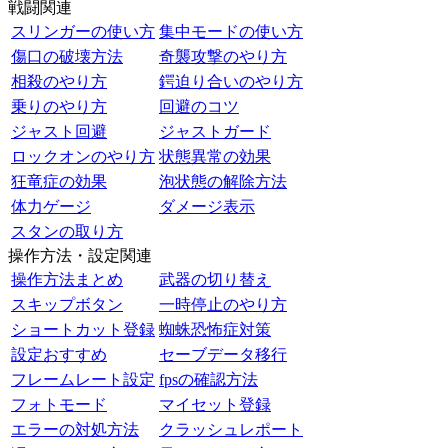
戦闘関連
スリンガーの使い方
集中モードの使い方
傷口の破壊方法
奇襲攻撃のやり方
相殺のやり方
鍔迫り合いのやり方
乗りのやり方
回避のコツ
ジャスト回避
ジャストガード
ロックオンのやり方
状態異常の効果
狂竜症の効果
泡状態の解除方法
体力ゲージ
ダメージ表示
スタンの取り方
操作方法・設定関連
操作方法まとめ
武器の切り替え
スキップボタン
一時停止のやり方
ショートカット登録
蜘蛛恐怖症対策
設定おすすめ
セーブデータ移行
フレームレート設定
fpsの確認方法
フォトモード
マイセット登録
エラーの対処方法
クラッシュレポート