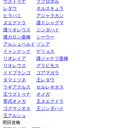
ウズトゥナ
ププロポル
レダウ
ネルスキュラ
ヒラバミ
アジャラカン
ヌエグドラ
護ドシャグマ
護リオレウス
ジンダハド
護ガロン亜種
シーウー
アルシュベルド
ゾシア
イャンクック
ゲリョス
リオレイア
護ジャナフ亜種
リオレウス
グラビモス
ドドブランゴ
ゴアマガラ
タマミツネ
王レダウ
ラギアクルス
セルレギオス
王ウズトゥナ
オメガ
零式オメガ
王ヌエグドラ
ゴグマジオス
王ジンダハド
王アルシュ
周回攻略