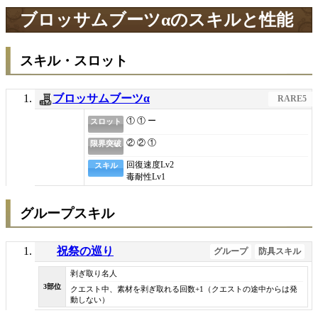
ブロッサムブーツαのスキルと性能
スキル・スロット
ブロッサムブーツα
RARE5
① ① ー
スロット
② ② ①
限界突破
回復速度
Lv2
スキル
毒耐性
Lv1
グループスキル
祝祭の巡り
グループ
防具スキル
剥ぎ取り名人
3部位
クエスト中、素材を剥ぎ取れる回数+1（クエストの途中からは発
動しない）