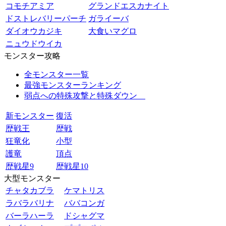
コモチアミア
グランドエスカナイト
ドストレバリーパーチ
ガライーバ
ダイオウカジキ
大食いマグロ
ニュウドウイカ
モンスター攻略
全モンスター一覧
最強モンスターランキング
弱点への特殊攻撃と特殊ダウン
新モンスター
復活
歴戦王
歴戦
狂竜化
小型
護竜
頂点
歴戦星9
歴戦星10
大型モンスター
チャタカブラ
ケマトリス
ラバラバリナ
ババコンガ
バーラハーラ
ドシャグマ