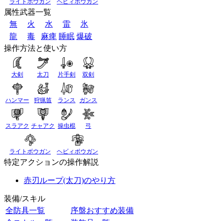
ライトボウガン
ヘビィボウガン
属性武器一覧
無
火
水
雷
氷
龍
毒
麻痺
睡眠
爆破
操作方法と使い方
大剣
太刀
片手剣
双剣
ハンマー
狩猟笛
ランス
ガンス
スラアク
チャアク
操虫棍
弓
ライトボウガン
ヘビィボウガン
特定アクションの操作解説
赤刃ループ(太刀)のやり方
装備/スキル
全防具一覧
序盤おすすめ装備