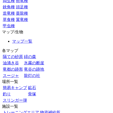
両生種
獣竜種
鋏角種
頭足種
造竜種
亜龍種
草食種
翼竜種
甲虫種
マップ/生物
マップ一覧
各マップ
隔ての砂原
緋の森
油涌き谷
氷霧の断崖
竜都の跡形
竜谷の跡地
スージャ
龍灯の社
場所一覧
簡易キャンプ
鉱石
釣り
骨塚
スリンガー弾
施設一覧
トレーニングエリア
物資補給所