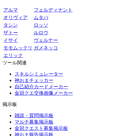
アルマ
フェルディナント
オリヴィア
ムタバ
タシン
ロッソ
ザトー
ルロウ
イサイ
ヴェルナー
モモムックリ
ガメネッコ
エリック
ツール関連
スキルシミュレーター
神おまチェッカー
自己紹介カードメーカー
金冠クエ交換画像メーカー
掲示板
雑談・質問掲示板
マルチ募集掲示板
金冠クエスト募集掲示板
神おま報告掲示板