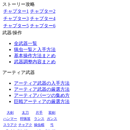
ストーリー攻略
チャプター1
チャプター2
チャプター3
チャプター4
チャプター5
チャプター6
武器/操作
全武器一覧
猟虫一覧と入手方法
基本操作方法まとめ
武器調整内容まとめ
アーティア武器
アーティア武器の入手方法
アーティア武器の厳選方法
アーティアパーツの集め方
巨戟アーティアの厳選方法
大剣
太刀
片手
双剣
ハンマー
狩猟笛
ランス
ガンス
スラアク
チャアク
操虫棍
弓