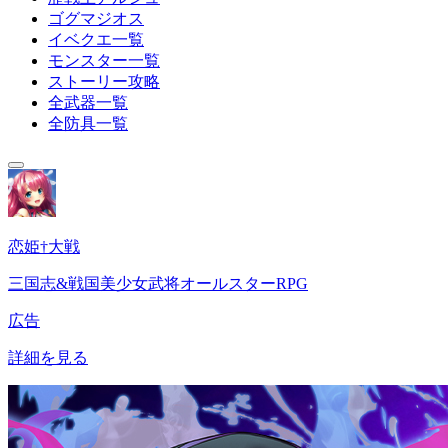
ゴグマジオス
イベクエ一覧
モンスター一覧
ストーリー攻略
全武器一覧
全防具一覧
恋姫†大戦
三国志&戦国美少女武将オールスターRPG
広告
詳細を見る