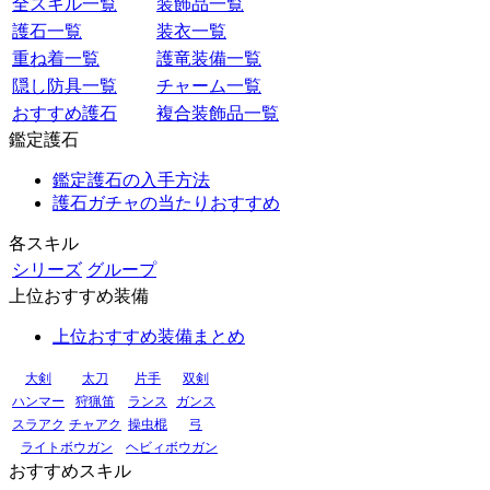
全スキル一覧
装飾品一覧
護石一覧
装衣一覧
重ね着一覧
護竜装備一覧
隠し防具一覧
チャーム一覧
おすすめ護石
複合装飾品一覧
鑑定護石
鑑定護石の入手方法
護石ガチャの当たりおすすめ
各スキル
シリーズ
グループ
上位おすすめ装備
上位おすすめ装備まとめ
大剣
太刀
片手
双剣
ハンマー
狩猟笛
ランス
ガンス
スラアク
チャアク
操虫棍
弓
ライトボウガン
ヘビィボウガン
おすすめスキル