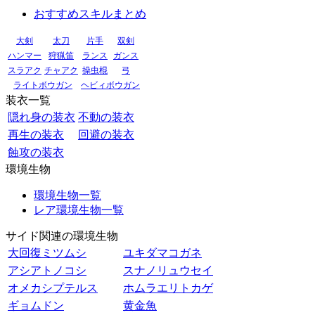
おすすめスキルまとめ
大剣
太刀
片手
双剣
ハンマー
狩猟笛
ランス
ガンス
スラアク
チャアク
操虫棍
弓
ライトボウガン
ヘビィボウガン
装衣一覧
隠れ身の装衣
不動の装衣
再生の装衣
回避の装衣
蝕攻の装衣
環境生物
環境生物一覧
レア環境生物一覧
サイド関連の環境生物
大回復ミツムシ
ユキダマコガネ
アシアトノコシ
スナノリュウセイ
オメカシプテルス
ホムラエリトカゲ
ギョムドン
黄金魚