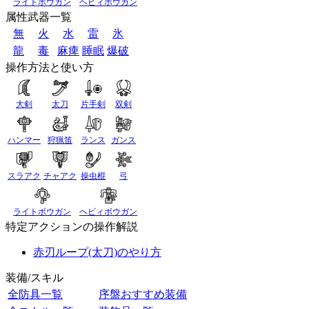
ライトボウガン
ヘビィボウガン
属性武器一覧
無
火
水
雷
氷
龍
毒
麻痺
睡眠
爆破
操作方法と使い方
大剣
太刀
片手剣
双剣
ハンマー
狩猟笛
ランス
ガンス
スラアク
チャアク
操虫棍
弓
ライトボウガン
ヘビィボウガン
特定アクションの操作解説
赤刃ループ(太刀)のやり方
装備/スキル
全防具一覧
序盤おすすめ装備