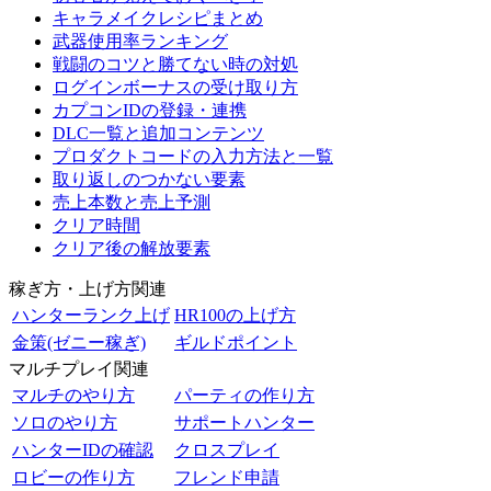
キャラメイクレシピまとめ
武器使用率ランキング
戦闘のコツと勝てない時の対処
ログインボーナスの受け取り方
カプコンIDの登録・連携
DLC一覧と追加コンテンツ
プロダクトコードの入力方法と一覧
取り返しのつかない要素
売上本数と売上予測
クリア時間
クリア後の解放要素
稼ぎ方・上げ方関連
ハンターランク上げ
HR100の上げ方
金策(ゼニー稼ぎ)
ギルドポイント
マルチプレイ関連
マルチのやり方
パーティの作り方
ソロのやり方
サポートハンター
ハンターIDの確認
クロスプレイ
ロビーの作り方
フレンド申請