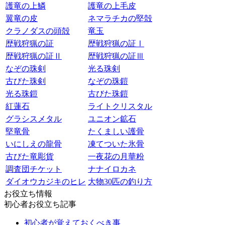
護竜の上鱗
護竜の上毛皮
翼竜の皮
ネマラチカの堅殻
クラノダスの頭殻
竜玉
歴戦狩猟の証
歴戦狩猟の証Ⅰ
歴戦狩猟の証Ⅱ
歴戦狩猟の証Ⅲ
なぞの珠剣
光る珠剣
古びた珠剣
なぞの珠鎧
光る珠鎧
古びた珠鎧
紅蓮石
ライトクリスタル
グラシスメタル
ユニオン鉱石
堅竜骨
たくましい護骨
いにしえの龍骨
凍てついた氷骨
古びた竜彫貨
一夜花の月華粉
調査団チケット
ナナイロカネ
ダイオウカジキのヒレ
大物30匹の釣り方
お役立ち情報
初心者お役立ち記事
初心者が覚えておくべき事