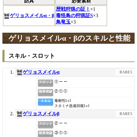
防具
必要素材
歴戦狩猟の証Ⅰ
×1
ゲリョスメイルα・β
毒怪鳥の狩猟証S
×3
鳥竜玉
×3
ゲリョスメイルα・βのスキルと性能
スキル・スロット
ゲリョスメイルα
RARE5
① ー ー
スロット
② ① ①
限界突破
毒耐性
Lv1
スキル
スタミナ急速回復
Lv1
ゲリョスメイルβ
RARE5
② ー ー
スロット
③ ① ①
限界突破