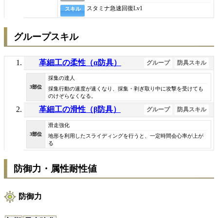
スタミナ急速回復
Lv1
スキル
グループスキル
革細工の柔性（α防具）
グループ
防具スキル
採集の達人
3部位
採集行動の速度が速くなり、採集・剥ぎ取り中に攻撃を受けても
のけぞらなくなる。
革細工の滑性（β防具）
グループ
防具スキル
滑走強化
3部位
地形を利用したスライディングを行うと、一定時間会心率が上が
る
防御力・属性耐性値
防御力