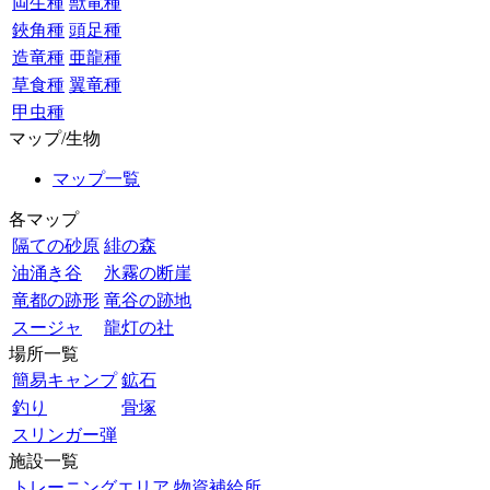
両生種
獣竜種
鋏角種
頭足種
造竜種
亜龍種
草食種
翼竜種
甲虫種
マップ/生物
マップ一覧
各マップ
隔ての砂原
緋の森
油涌き谷
氷霧の断崖
竜都の跡形
竜谷の跡地
スージャ
龍灯の社
場所一覧
簡易キャンプ
鉱石
釣り
骨塚
スリンガー弾
施設一覧
トレーニングエリア
物資補給所