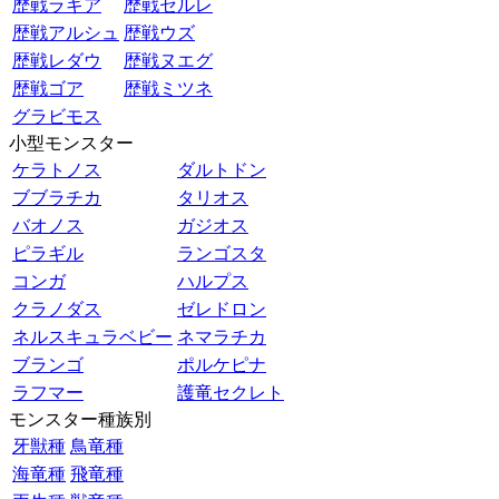
歴戦ラギア
歴戦セルレ
歴戦アルシュ
歴戦ウズ
歴戦レダウ
歴戦ヌエグ
歴戦ゴア
歴戦ミツネ
グラビモス
小型モンスター
ケラトノス
ダルトドン
ブブラチカ
タリオス
バオノス
ガジオス
ピラギル
ランゴスタ
コンガ
ハルプス
クラノダス
ゼレドロン
ネルスキュラベビー
ネマラチカ
ブランゴ
ポルケピナ
ラフマー
護竜セクレト
モンスター種族別
牙獣種
鳥竜種
海竜種
飛竜種