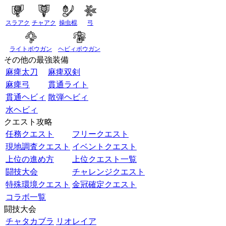
スラアク
チャアク
操虫棍
弓
ライトボウガン
ヘビィボウガン
その他の最強装備
麻痺太刀
麻痺双剣
麻痺弓
貫通ライト
貫通ヘビィ
散弾ヘビィ
水ヘビィ
クエスト攻略
任務クエスト
フリークエスト
現地調査クエスト
イベントクエスト
上位の進め方
上位クエスト一覧
闘技大会
チャレンジクエスト
特殊環境クエスト
金冠確定クエスト
コラボ一覧
闘技大会
チャタカブラ
リオレイア