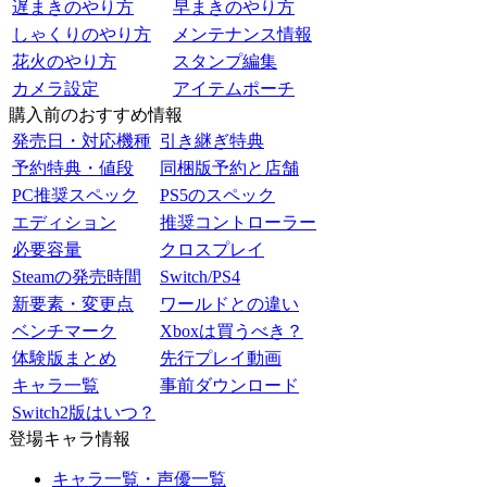
遅まきのやり方
早まきのやり方
しゃくりのやり方
メンテナンス情報
花火のやり方
スタンプ編集
カメラ設定
アイテムポーチ
購入前のおすすめ情報
発売日・対応機種
引き継ぎ特典
予約特典・値段
同梱版予約と店舗
PC推奨スペック
PS5のスペック
エディション
推奨コントローラー
必要容量
クロスプレイ
Steamの発売時間
Switch/PS4
新要素・変更点
ワールドとの違い
ベンチマーク
Xboxは買うべき？
体験版まとめ
先行プレイ動画
キャラ一覧
事前ダウンロード
Switch2版はいつ？
登場キャラ情報
キャラ一覧・声優一覧