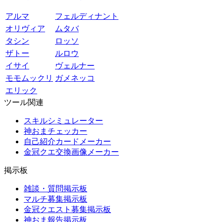
アルマ
フェルディナント
オリヴィア
ムタバ
タシン
ロッソ
ザトー
ルロウ
イサイ
ヴェルナー
モモムックリ
ガメネッコ
エリック
ツール関連
スキルシミュレーター
神おまチェッカー
自己紹介カードメーカー
金冠クエ交換画像メーカー
掲示板
雑談・質問掲示板
マルチ募集掲示板
金冠クエスト募集掲示板
神おま報告掲示板