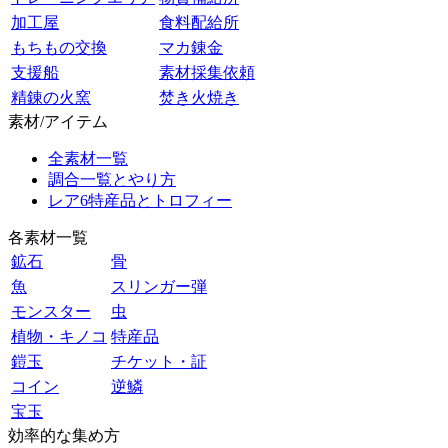
加工屋
食料配給所
もちもの交換
マカ錬金
支援船
素材採集依頼
精錬の火窯
焚き火焼き
素材/アイテム
全素材一覧
調合一覧とやり方
レア6特産品とトロフィー
各素材一覧
鉱石
骨
魚
スリンガー弾
モンスター
虫
植物・キノコ
特産品
鎧玉
チケット・証
コイン
逆鱗
宝玉
効率的な集め方