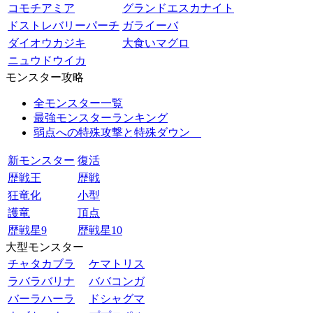
コモチアミア
グランドエスカナイト
ドストレバリーパーチ
ガライーバ
ダイオウカジキ
大食いマグロ
ニュウドウイカ
モンスター攻略
全モンスター一覧
最強モンスターランキング
弱点への特殊攻撃と特殊ダウン
新モンスター
復活
歴戦王
歴戦
狂竜化
小型
護竜
頂点
歴戦星9
歴戦星10
大型モンスター
チャタカブラ
ケマトリス
ラバラバリナ
ババコンガ
バーラハーラ
ドシャグマ