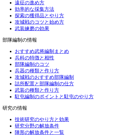
遠征の進め方
効率的な採集方法
探索の獲得品とやり方
攻城戦のコツと始め方
武装練磨の効果
部隊編制の情報
おすすめ武将編制まとめ
兵科の特徴と相性
部隊編制のコツ
兵器の種類と作り方
攻城戦のおすすめ部隊編制
詰所配置と部隊編制の仕方
武装の種類と作り方
駐屯編制のポイントと駐屯のやり方
研究の情報
技術研究のやり方と効果
研究分野の解放条件
陣形の解放条件と一覧