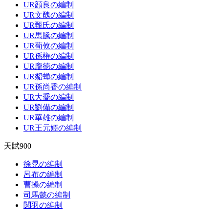
UR顔良の編制
UR文醜の編制
UR甄氏の編制
UR馬騰の編制
UR荀攸の編制
UR孫権の編制
UR龐徳の編制
UR貂蝉の編制
UR孫尚香の編制
UR大喬の編制
UR劉備の編制
UR華雄の編制
UR王元姫の編制
天賦900
徐晃の編制
呂布の編制
曹操の編制
司馬懿の編制
関羽の編制