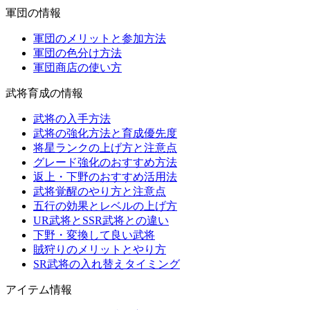
軍団の情報
軍団のメリットと参加方法
軍団の色分け方法
軍団商店の使い方
武将育成の情報
武将の入手方法
武将の強化方法と育成優先度
将星ランクの上げ方と注意点
グレード強化のおすすめ方法
返上・下野のおすすめ活用法
武将覚醒のやり方と注意点
五行の効果とレベルの上げ方
UR武将とSSR武将との違い
下野・変換して良い武将
賊狩りのメリットとやり方
SR武将の入れ替えタイミング
アイテム情報