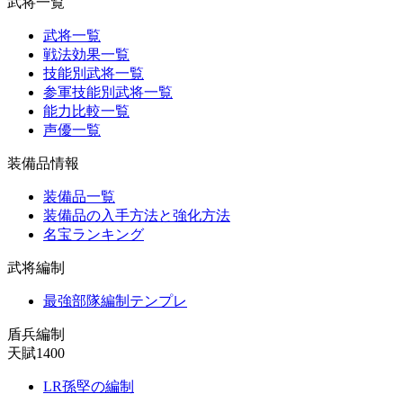
武将一覧
武将一覧
戦法効果一覧
技能別武将一覧
参軍技能別武将一覧
能力比較一覧
声優一覧
装備品情報
装備品一覧
装備品の入手方法と強化方法
名宝ランキング
武将編制
最強部隊編制テンプレ
盾兵編制
天賦1400
LR孫堅の編制