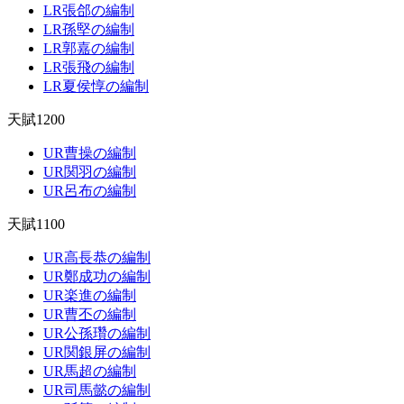
LR張郃の編制
LR孫堅の編制
LR郭嘉の編制
LR張飛の編制
LR夏侯惇の編制
天賦1200
UR曹操の編制
UR関羽の編制
UR呂布の編制
天賦1100
UR高長恭の編制
UR鄭成功の編制
UR楽進の編制
UR曹丕の編制
UR公孫瓚の編制
UR関銀屏の編制
UR馬超の編制
UR司馬懿の編制