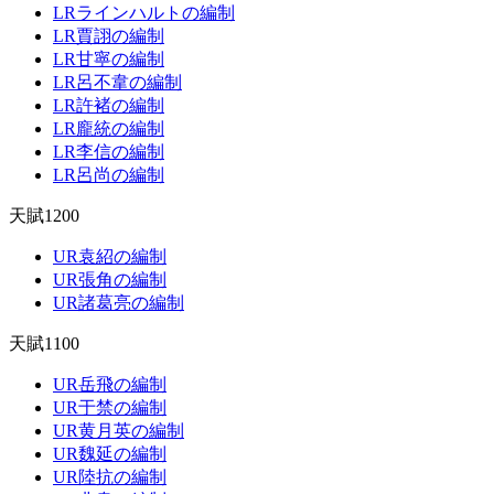
LRラインハルトの編制
LR賈詡の編制
LR甘寧の編制
LR呂不韋の編制
LR許褚の編制
LR龐統の編制
LR李信の編制
LR呂尚の編制
天賦1200
UR袁紹の編制
UR張角の編制
UR諸葛亮の編制
天賦1100
UR岳飛の編制
UR于禁の編制
UR黄月英の編制
UR魏延の編制
UR陸抗の編制