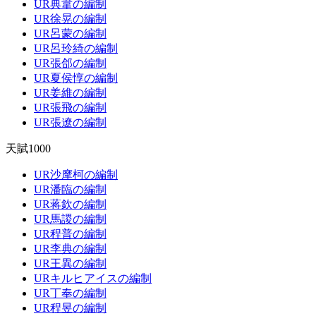
UR典韋の編制
UR徐晃の編制
UR呂蒙の編制
UR呂玲綺の編制
UR張郃の編制
UR夏侯惇の編制
UR姜維の編制
UR張飛の編制
UR張遼の編制
天賦1000
UR沙摩柯の編制
UR潘臨の編制
UR蒋欽の編制
UR馬謖の編制
UR程普の編制
UR李典の編制
UR王異の編制
URキルヒアイスの編制
UR丁奉の編制
UR程昱の編制