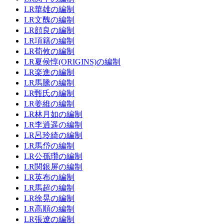
LR華雄の編制
LR文醜の編制
LR顔良の編制
LR項籍の編制
LR荀攸の編制
LR夏侯惇(ORIGINS)の編制
LR楽進の編制
LR馬騰の編制
LR甄氏の編制
LR姜維の編制
LR林月如の編制
LR李逍遥の編制
LR呂玲綺の編制
LR馬岱の編制
LR公孫瓚の編制
LR関銀屏の編制
LR英布の編制
LR馬超の編制
LR徐晃の編制
LR高順の編制
LR張遼の編制