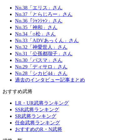
No.38「エリス」さん
No.37「とらじろー」さん
No.36「ｼｬﾝｼｬﾝ」さん
No.35「神和」さん
No.34「○松」さん
No.33「ADVあっくん」さん
No.32「神愛世人」さん
No.31「公孫都瑠子」さん
No.30「バスマ」さん
No.29「ディサロ」さん
No.28「シカピ44」さん
過去のインタビュー記事まとめ
おすすめ武将
LR・UR武将ランキング
SSR武将ランキング
SR武将ランキング
任命武将ランキング
おすすめのR・N武将