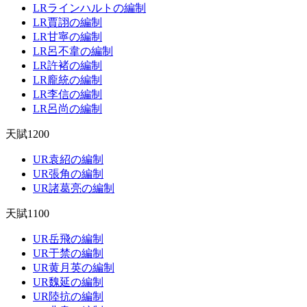
LRラインハルトの編制
LR賈詡の編制
LR甘寧の編制
LR呂不韋の編制
LR許褚の編制
LR龐統の編制
LR李信の編制
LR呂尚の編制
天賦1200
UR袁紹の編制
UR張角の編制
UR諸葛亮の編制
天賦1100
UR岳飛の編制
UR于禁の編制
UR黄月英の編制
UR魏延の編制
UR陸抗の編制