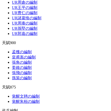
UR周倉の編制
UR王平の編制
UR曹仁の編制
UR諸葛恪の編制
UR周泰の編制
UR孫堅の編制
UR郭嘉の編制
天賦900
孟獲の編制
皇甫嵩の編制
張角の編制
姜維の編制
張飛の編制
孫策の編制
天賦875
覚醒文聘の編制
覚醒朱桓の編制
弓兵編制