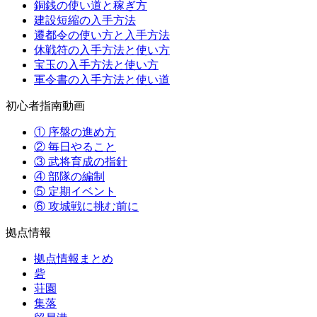
銅銭の使い道と稼ぎ方
建設短縮の入手方法
遷都令の使い方と入手方法
休戦符の入手方法と使い方
宝玉の入手方法と使い方
軍令書の入手方法と使い道
初心者指南動画
① 序盤の進め方
② 毎日やること
③ 武将育成の指針
④ 部隊の編制
⑤ 定期イベント
⑥ 攻城戦に挑む前に
拠点情報
拠点情報まとめ
砦
荘園
集落