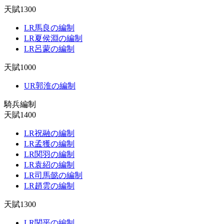
天賦1300
LR馬良の編制
LR夏侯淵の編制
LR呂蒙の編制
天賦1000
UR郭淮の編制
騎兵編制
天賦1400
LR祝融の編制
LR孟獲の編制
LR関羽の編制
LR袁紹の編制
LR司馬懿の編制
LR趙雲の編制
天賦1300
LR関平の編制