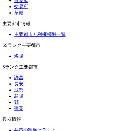
貿易港
交易所
草庵
主要都市情報
主要都市と利権報酬一覧
SSランク主要都市
洛陽
Sランク主要都市
許昌
長安
成都
襄陽
鄴
建業
兵器情報
兵器の種類と作り方