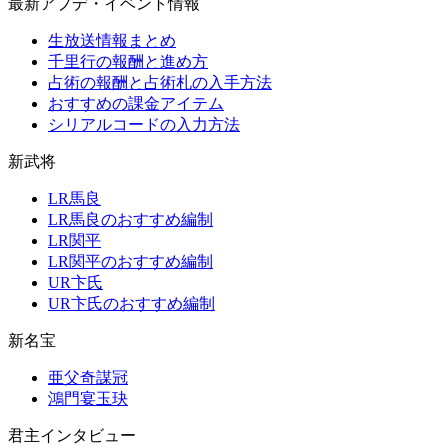
最新アプデ・イベント情報
生放送情報まとめ
千里行の報酬と進め方
占術の報酬と占術札の入手方法
おすすめの課金アイテム
シリアルコードの入力方法
新武将
LR馬良
LR馬良のおすすめ編制
LR関平
LR関平のおすすめ編制
UR卞氏
UR卞氏のおすすめ編制
新名宝
亜父奇謀冠
鴻門宴玉玦
君主インタビュー