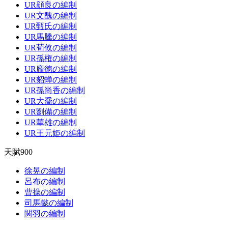
UR顔良の編制
UR文醜の編制
UR甄氏の編制
UR馬騰の編制
UR荀攸の編制
UR孫権の編制
UR龐徳の編制
UR貂蝉の編制
UR孫尚香の編制
UR大喬の編制
UR劉備の編制
UR華雄の編制
UR王元姫の編制
天賦900
徐晃の編制
呂布の編制
曹操の編制
司馬懿の編制
関羽の編制