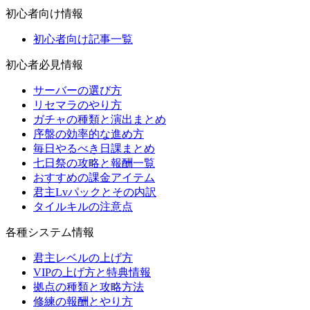
初心者向け情報
初心者向け記事一覧
初心者必見情報
サーバーの選び方
リセマラのやり方
ガチャの種類と演出まとめ
序盤の効率的な進め方
毎日やるべき日課まとめ
七日祭の攻略と報酬一覧
おすすめの課金アイテム
君主Lvパックとその内訳
タイルキルの注意点
各種システム情報
君主レベルの上げ方
VIPの上げ方と特典情報
拠点の種類と攻略方法
修練の報酬とやり方