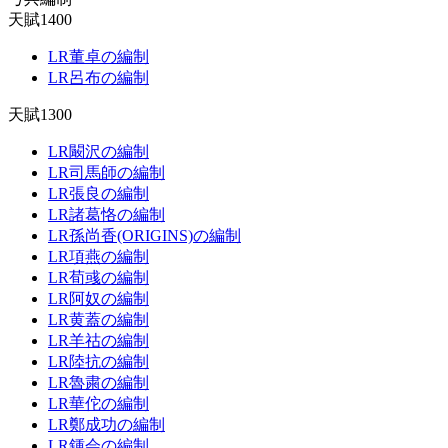
天賦1400
LR董卓の編制
LR呂布の編制
天賦1300
LR闞沢の編制
LR司馬師の編制
LR張良の編制
LR諸葛恪の編制
LR孫尚香(ORIGINS)の編制
LR項燕の編制
LR荀彧の編制
LR阿奴の編制
LR黄蓋の編制
LR羊祜の編制
LR陸抗の編制
LR魯粛の編制
LR華佗の編制
LR鄭成功の編制
LR鍾会の編制