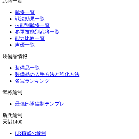
武将一覧
武将一覧
戦法効果一覧
技能別武将一覧
参軍技能別武将一覧
能力比較一覧
声優一覧
装備品情報
装備品一覧
装備品の入手方法と強化方法
名宝ランキング
武将編制
最強部隊編制テンプレ
盾兵編制
天賦1400
LR孫堅の編制