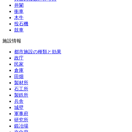
井闌
衝車
木牛
投石機
鼓車
施設情報
都市施設の種類と効果
政庁
民家
倉庫
田畑
製材所
石工所
製鉄所
兵舎
城壁
軍事府
研究所
鍛冶場