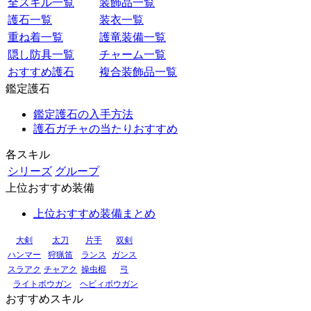
全スキル一覧
装飾品一覧
護石一覧
装衣一覧
重ね着一覧
護竜装備一覧
隠し防具一覧
チャーム一覧
おすすめ護石
複合装飾品一覧
鑑定護石
鑑定護石の入手方法
護石ガチャの当たりおすすめ
各スキル
シリーズ
グループ
上位おすすめ装備
上位おすすめ装備まとめ
大剣
太刀
片手
双剣
ハンマー
狩猟笛
ランス
ガンス
スラアク
チャアク
操虫棍
弓
ライトボウガン
ヘビィボウガン
おすすめスキル