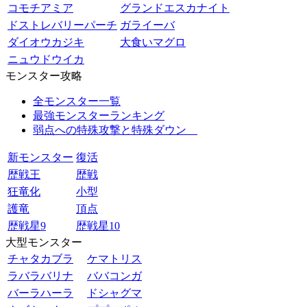
コモチアミア
グランドエスカナイト
ドストレバリーパーチ
ガライーバ
ダイオウカジキ
大食いマグロ
ニュウドウイカ
モンスター攻略
全モンスター一覧
最強モンスターランキング
弱点への特殊攻撃と特殊ダウン
新モンスター
復活
歴戦王
歴戦
狂竜化
小型
護竜
頂点
歴戦星9
歴戦星10
大型モンスター
チャタカブラ
ケマトリス
ラバラバリナ
ババコンガ
バーラハーラ
ドシャグマ