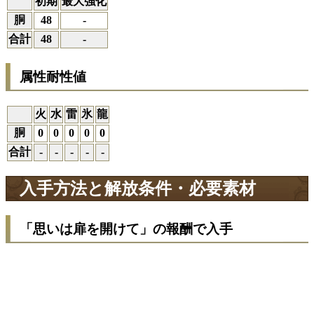
初期
最大強化
胴
48
-
合計
48
-
属性耐性値
火
水
雷
氷
龍
胴
0
0
0
0
0
合計
-
-
-
-
-
入手方法と解放条件・必要素材
「思いは扉を開けて」の報酬で入手