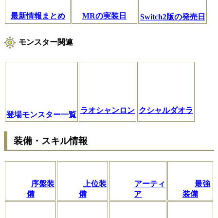
最新情報まとめ
MRの実装日
Switch2版の発売日
モンスター関連
ラオシャンロン
クシャルダオラ
登場モンスター一覧
装備・スキル情報
序盤装
上位装
アーティ
最強
備
備
ア
装備