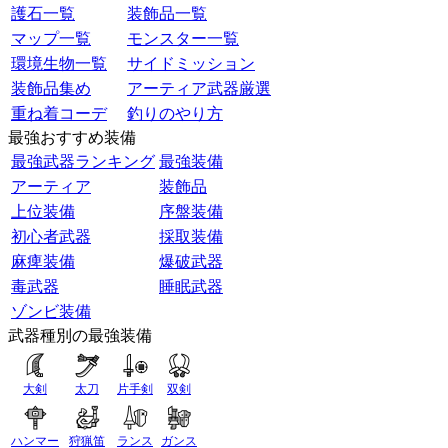
護石一覧
装飾品一覧
マップ一覧
モンスター一覧
環境生物一覧
サイドミッション
装飾品集め
アーティア武器厳選
重ね着コーデ
釣りのやり方
最強おすすめ装備
最強武器ランキング
最強装備
アーティア
装飾品
上位装備
序盤装備
初心者武器
採取装備
麻痺装備
爆破武器
毒武器
睡眠武器
ゾンビ装備
武器種別の最強装備
大剣
太刀
片手剣
双剣
ハンマー
狩猟笛
ランス
ガンス