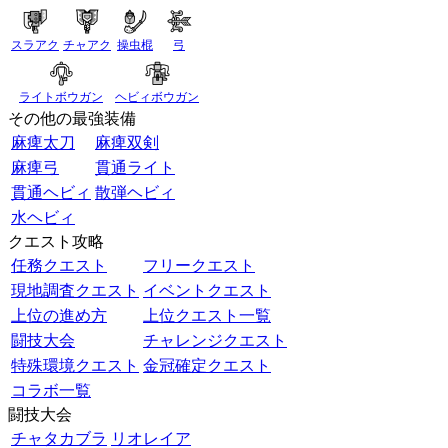
スラアク
チャアク
操虫棍
弓
ライトボウガン
ヘビィボウガン
その他の最強装備
麻痺太刀
麻痺双剣
麻痺弓
貫通ライト
貫通ヘビィ
散弾ヘビィ
水ヘビィ
クエスト攻略
任務クエスト
フリークエスト
現地調査クエスト
イベントクエスト
上位の進め方
上位クエスト一覧
闘技大会
チャレンジクエスト
特殊環境クエスト
金冠確定クエスト
コラボ一覧
闘技大会
チャタカブラ
リオレイア