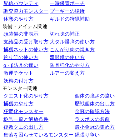
配信バウンティ
一時保管ポーチ
調査協力モンスター
プーギーの場所
休憩のやり方
ギルドの狩猟補助
装備・アイテム関連
頭装備の非表示
切れ味の補正
支給品の受け取り方
大タル爆弾の使い方
捕獲ネットの使い方
こんがり肉の焼き方
釣り竿の使い方
双眼鏡の使い方
α・β防具の違い
防具強化のやり方
激運チケット
ルアーの変え方
妖精の付け方
モンスター関連
クエスト化のやり方
個体の強さの違い
捕獲のやり方
歴戦個体の出し方
狂竜化モンスター
金冠の確認方法
称号一覧と解放条件
ラスボスの名前
複数クエの出し方
最小金冠の集め方
集落を困らせているモンスター
縄張り争い