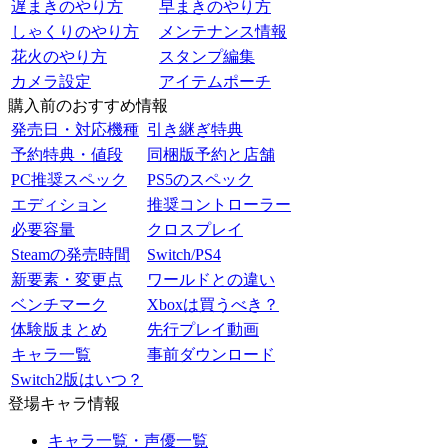
遅まきのやり方
早まきのやり方
しゃくりのやり方
メンテナンス情報
花火のやり方
スタンプ編集
カメラ設定
アイテムポーチ
購入前のおすすめ情報
発売日・対応機種
引き継ぎ特典
予約特典・値段
同梱版予約と店舗
PC推奨スペック
PS5のスペック
エディション
推奨コントローラー
必要容量
クロスプレイ
Steamの発売時間
Switch/PS4
新要素・変更点
ワールドとの違い
ベンチマーク
Xboxは買うべき？
体験版まとめ
先行プレイ動画
キャラ一覧
事前ダウンロード
Switch2版はいつ？
登場キャラ情報
キャラ一覧・声優一覧