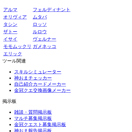
アルマ
フェルディナント
オリヴィア
ムタバ
タシン
ロッソ
ザトー
ルロウ
イサイ
ヴェルナー
モモムックリ
ガメネッコ
エリック
ツール関連
スキルシミュレーター
神おまチェッカー
自己紹介カードメーカー
金冠クエ交換画像メーカー
掲示板
雑談・質問掲示板
マルチ募集掲示板
金冠クエスト募集掲示板
神おま報告掲示板