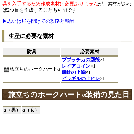
具を入手するため作成素材は必要ありません
が、素材があれ
ば2つ目を作成することも可能です。
▶思いは扉を開けての攻略と報酬
生産に必要な素材
防具
必要素材
ブブラチカの堅殻
×1
レイアコイン
×1
旅立ちのホークハートα
纏蛙の上鱗
×1
ピラギルの上ヒレ
×1
旅立ちのホークハートα装備の見た目
α（男）
α（女）