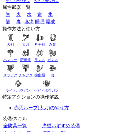
ライトボウガン
ヘビィボウガン
属性武器一覧
無
火
水
雷
氷
龍
毒
麻痺
睡眠
爆破
操作方法と使い方
大剣
太刀
片手剣
双剣
ハンマー
狩猟笛
ランス
ガンス
スラアク
チャアク
操虫棍
弓
ライトボウガン
ヘビィボウガン
特定アクションの操作解説
赤刃ループ(太刀)のやり方
装備/スキル
全防具一覧
序盤おすすめ装備