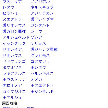
ウズトゥナ
ププロポル
レダウ
ネルスキュラ
ヒラバミ
アジャラカン
ヌエグドラ
護ドシャグマ
護リオレウス
ジンダハド
護ガロン亜種
シーウー
アルシュベルド
ゾシア
イャンクック
ゲリョス
リオレイア
護ジャナフ亜種
リオレウス
グラビモス
ドドブランゴ
ゴアマガラ
タマミツネ
王レダウ
ラギアクルス
セルレギオス
王ウズトゥナ
オメガ
零式オメガ
王ヌエグドラ
ゴグマジオス
王ジンダハド
王アルシュ
周回攻略