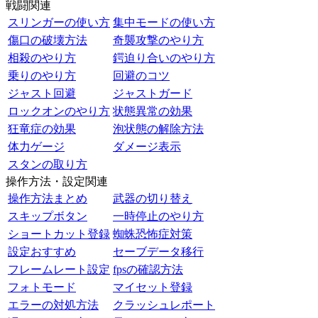
戦闘関連
スリンガーの使い方
集中モードの使い方
傷口の破壊方法
奇襲攻撃のやり方
相殺のやり方
鍔迫り合いのやり方
乗りのやり方
回避のコツ
ジャスト回避
ジャストガード
ロックオンのやり方
状態異常の効果
狂竜症の効果
泡状態の解除方法
体力ゲージ
ダメージ表示
スタンの取り方
操作方法・設定関連
操作方法まとめ
武器の切り替え
スキップボタン
一時停止のやり方
ショートカット登録
蜘蛛恐怖症対策
設定おすすめ
セーブデータ移行
フレームレート設定
fpsの確認方法
フォトモード
マイセット登録
エラーの対処方法
クラッシュレポート