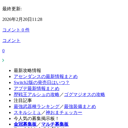
最終更新:
2026年2月20日11:28
コメント
0
件
コメント
0
最新攻略情報
アセンダンスの最新情報まとめ
Switch2版の発売日はいつ？
アプデ最新情報まとめ
歴戦王アルシュの攻略
／
ゴグマジオスの攻略
注目記事
最強武器種ランキング
／
最強装備まとめ
スキルシミュ
／
神おまチェッカー
今人気の募集掲示板！
金冠募集板
／
マルチ募集板