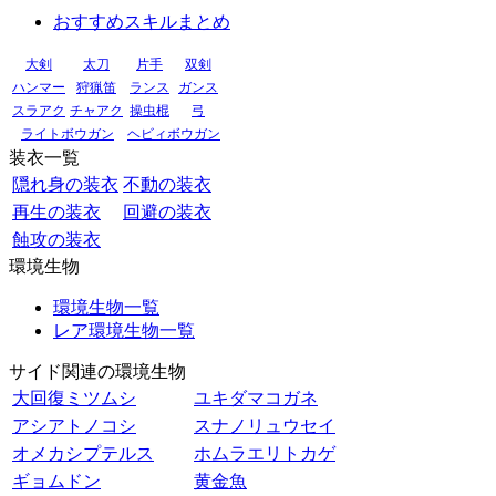
おすすめスキルまとめ
大剣
太刀
片手
双剣
ハンマー
狩猟笛
ランス
ガンス
スラアク
チャアク
操虫棍
弓
ライトボウガン
ヘビィボウガン
装衣一覧
隠れ身の装衣
不動の装衣
再生の装衣
回避の装衣
蝕攻の装衣
環境生物
環境生物一覧
レア環境生物一覧
サイド関連の環境生物
大回復ミツムシ
ユキダマコガネ
アシアトノコシ
スナノリュウセイ
オメカシプテルス
ホムラエリトカゲ
ギョムドン
黄金魚