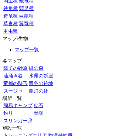
両生種
獣竜種
鋏角種
頭足種
造竜種
亜龍種
草食種
翼竜種
甲虫種
マップ/生物
マップ一覧
各マップ
隔ての砂原
緋の森
油涌き谷
氷霧の断崖
竜都の跡形
竜谷の跡地
スージャ
龍灯の社
場所一覧
簡易キャンプ
鉱石
釣り
骨塚
スリンガー弾
施設一覧
トレーニングエリア
物資補給所