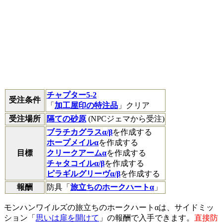
チャプター5-2
受注条件
「
加工屋印の特注品
」クリア
受注場所
隔ての砂原
(NPCジェマから受注)
ブラチカグラスα/β
を作成する
ホープメイルα
を作成する
目標
クリークアームα
を作成する
チャタコイルα/β
を作成する
ピラギルグリーヴα/β
を作成する
報酬
防具「
旅立ちのホークハートα
」
モンハンワイルズの旅立ちのホークハートαは、サイドミッ
ション「
思いは扉を開けて
」の報酬で入手できます。
直接防