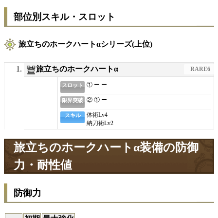
部位別スキル・スロット
旅立ちのホークハートαシリーズ(上位)
旅立ちのホークハートα
RARE6
① ー ー
スロット
② ① ー
限界突破
体術
Lv4
スキル
納刀術
Lv2
旅立ちのホークハートα装備の防御
力・耐性値
防御力