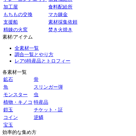
加工屋
食料配給所
もちもの交換
マカ錬金
支援船
素材採集依頼
精錬の火窯
焚き火焼き
素材/アイテム
全素材一覧
調合一覧とやり方
レア6特産品とトロフィー
各素材一覧
鉱石
骨
魚
スリンガー弾
モンスター
虫
植物・キノコ
特産品
鎧玉
チケット・証
コイン
逆鱗
宝玉
効率的な集め方