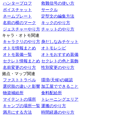
ハンタープロフ
救難信号の使い方
ボイスチャット
サークル
ネームプレート
定型文の編集方法
名前の横のマーク
キックのやり方
ジェスチャーやり方
チャットのやり方
キャラ・オトモ関連
キャラクリのやり方
身だしなみチケット
オトモ情報まとめ
オトモレシピ
オトモ装備一覧
オトモおすすめ装備
セクレト情報まとめ
セクレトの色と装飾
名前変更のやり方
性別変更のやり方
拠点・マップ関連
ファストトラベル
環境(天候)の確認
選択肢の違いと影響
加工屋でできること
物資補給所
食料配給所
マイテントの場所
トレーニングエリア
キャンプの場所一覧
運搬のやり方
満月にする方法
時間経過のやり方