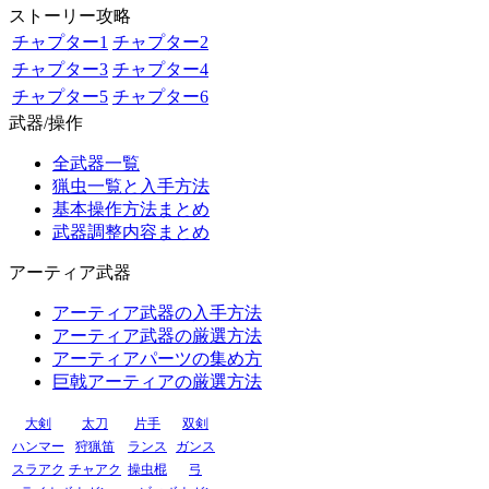
ストーリー攻略
チャプター1
チャプター2
チャプター3
チャプター4
チャプター5
チャプター6
武器/操作
全武器一覧
猟虫一覧と入手方法
基本操作方法まとめ
武器調整内容まとめ
アーティア武器
アーティア武器の入手方法
アーティア武器の厳選方法
アーティアパーツの集め方
巨戟アーティアの厳選方法
大剣
太刀
片手
双剣
ハンマー
狩猟笛
ランス
ガンス
スラアク
チャアク
操虫棍
弓