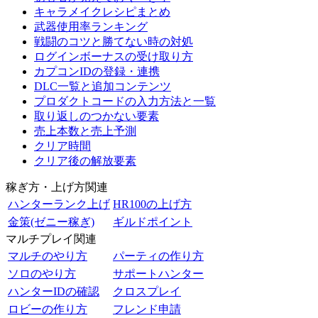
キャラメイクレシピまとめ
武器使用率ランキング
戦闘のコツと勝てない時の対処
ログインボーナスの受け取り方
カプコンIDの登録・連携
DLC一覧と追加コンテンツ
プロダクトコードの入力方法と一覧
取り返しのつかない要素
売上本数と売上予測
クリア時間
クリア後の解放要素
稼ぎ方・上げ方関連
ハンターランク上げ
HR100の上げ方
金策(ゼニー稼ぎ)
ギルドポイント
マルチプレイ関連
マルチのやり方
パーティの作り方
ソロのやり方
サポートハンター
ハンターIDの確認
クロスプレイ
ロビーの作り方
フレンド申請