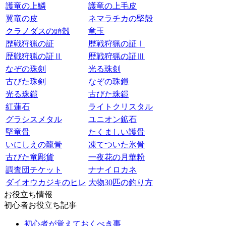
護竜の上鱗
護竜の上毛皮
翼竜の皮
ネマラチカの堅殻
クラノダスの頭殻
竜玉
歴戦狩猟の証
歴戦狩猟の証Ⅰ
歴戦狩猟の証Ⅱ
歴戦狩猟の証Ⅲ
なぞの珠剣
光る珠剣
古びた珠剣
なぞの珠鎧
光る珠鎧
古びた珠鎧
紅蓮石
ライトクリスタル
グラシスメタル
ユニオン鉱石
堅竜骨
たくましい護骨
いにしえの龍骨
凍てついた氷骨
古びた竜彫貨
一夜花の月華粉
調査団チケット
ナナイロカネ
ダイオウカジキのヒレ
大物30匹の釣り方
お役立ち情報
初心者お役立ち記事
初心者が覚えておくべき事