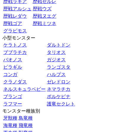
歴戦ラギア
歴戦セルレ
歴戦アルシュ
歴戦ウズ
歴戦レダウ
歴戦ヌエグ
歴戦ゴア
歴戦ミツネ
グラビモス
小型モンスター
ケラトノス
ダルトドン
ブブラチカ
タリオス
バオノス
ガジオス
ピラギル
ランゴスタ
コンガ
ハルプス
クラノダス
ゼレドロン
ネルスキュラベビー
ネマラチカ
ブランゴ
ポルケピナ
ラフマー
護竜セクレト
モンスター種族別
牙獣種
鳥竜種
海竜種
飛竜種