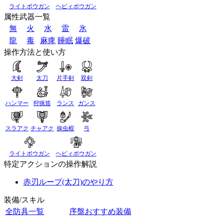
ライトボウガン
ヘビィボウガン
属性武器一覧
無
火
水
雷
氷
龍
毒
麻痺
睡眠
爆破
操作方法と使い方
大剣
太刀
片手剣
双剣
ハンマー
狩猟笛
ランス
ガンス
スラアク
チャアク
操虫棍
弓
ライトボウガン
ヘビィボウガン
特定アクションの操作解説
赤刃ループ(太刀)のやり方
装備/スキル
全防具一覧
序盤おすすめ装備