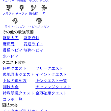
ハンマー
狩猟笛
ランス
ガンス
スラアク
チャアク
操虫棍
弓
ライトボウガン
ヘビィボウガン
その他の最強装備
麻痺太刀
麻痺双剣
麻痺弓
貫通ライト
貫通ヘビィ
散弾ヘビィ
水ヘビィ
クエスト攻略
任務クエスト
フリークエスト
現地調査クエスト
イベントクエスト
上位の進め方
上位クエスト一覧
闘技大会
チャレンジクエスト
特殊環境クエスト
金冠確定クエスト
コラボ一覧
闘技大会