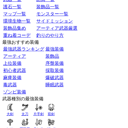
護石一覧
装飾品一覧
マップ一覧
モンスター一覧
環境生物一覧
サイドミッション
装飾品集め
アーティア武器厳選
重ね着コーデ
釣りのやり方
最強おすすめ装備
最強武器ランキング
最強装備
アーティア
装飾品
上位装備
序盤装備
初心者武器
採取装備
麻痺装備
爆破武器
毒武器
睡眠武器
ゾンビ装備
武器種別の最強装備
大剣
太刀
片手剣
双剣