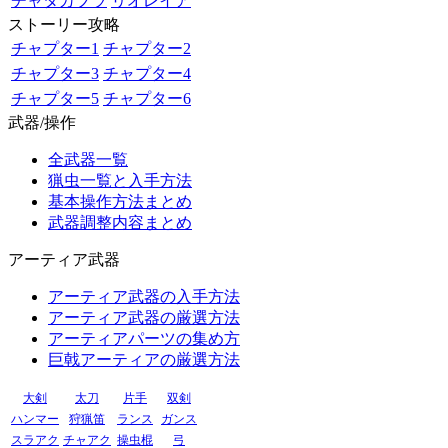
チャタカブラ
リオレイア
ストーリー攻略
チャプター1
チャプター2
チャプター3
チャプター4
チャプター5
チャプター6
武器/操作
全武器一覧
猟虫一覧と入手方法
基本操作方法まとめ
武器調整内容まとめ
アーティア武器
アーティア武器の入手方法
アーティア武器の厳選方法
アーティアパーツの集め方
巨戟アーティアの厳選方法
大剣
太刀
片手
双剣
ハンマー
狩猟笛
ランス
ガンス
スラアク
チャアク
操虫棍
弓