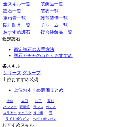
全スキル一覧
装飾品一覧
護石一覧
装衣一覧
重ね着一覧
護竜装備一覧
隠し防具一覧
チャーム一覧
おすすめ護石
複合装飾品一覧
鑑定護石
鑑定護石の入手方法
護石ガチャの当たりおすすめ
各スキル
シリーズ
グループ
上位おすすめ装備
上位おすすめ装備まとめ
大剣
太刀
片手
双剣
ハンマー
狩猟笛
ランス
ガンス
スラアク
チャアク
操虫棍
弓
ライトボウガン
ヘビィボウガン
おすすめスキル