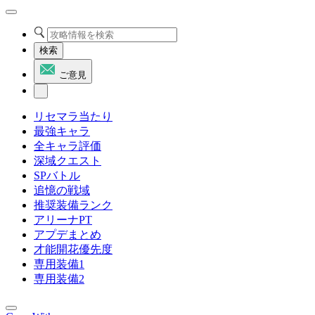
検索
ご意見
リセマラ当たり
最強キャラ
全キャラ評価
深域クエスト
SPバトル
追憶の戦域
推奨装備ランク
アリーナPT
アプデまとめ
才能開花優先度
専用装備1
専用装備2