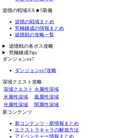
追憶の戦域/EX★5装備
追憶の戦域まとめ
究極錬成の情報まとめ
追憶戦の攻略一覧
追憶戦の各ボス攻略
究極錬成Tips
ダンジョンex7
ダンジョンex7攻略
深域クエスト攻略
深域クエスト
火属性深域
水属性深域
風属性深域
光属性深域
闇属性深域
新コンテンツ
新コンテンツ・新情報まとめ
エクストラキャラの解放方法
アドベンチャー情報まとめ