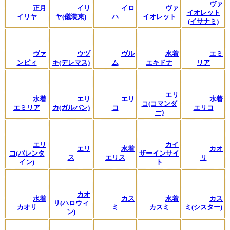
ヴァ
正月
イリ
イロ
ヴァ
イオレット
イリヤ
ヤ(儀装束)
ハ
イオレット
(イサナミ)
ヴァ
ウヅ
ヴル
水着
エミ
ンピィ
キ(デレマス)
ム
エキドナ
リア
エリ
水着
エリ
エリ
水着
コ(コマンダ
エミリア
カ(ガルパン)
コ
エリコ
ー)
エリ
カイ
エリ
水着
カオ
コ(バレンタ
ザーインサイ
ス
エリス
リ
イン)
ト
カオ
水着
カス
水着
カス
リ(ハロウィ
カオリ
ミ
カスミ
ミ(シスター)
ン)