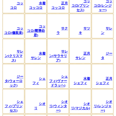
コッ
コッ
コッ
水着
正月
コロ(プリン
コロ(レンジ
コロ
コッコロ
コッコロ
セス)
ャー)
コッ
コッ
サク
サツ
サレ
コロ(嚮導幼
コロ(儀装束)
ラ
キ
ン
君)
サレ
サレ
水着
正月
ジー
ン(クリスマ
ン(サラサリ
サレン
サレン
タ
ス)
ア)
ジー
シェ
シェ
水着
正月
タ(ウォーロ
フィ(ヴァー
フィ
シェフィ
シェフィ
ック)
ドラッヘ)
シェ
シオ
シオ
シオ
シオ
フィ(プリン
リ(ウィンタ
リ(レンジャ
リ
リ(マジカル)
セス)
ー)
ー)