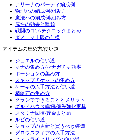
アリーナのパーティ編成例
物理パの編成例/組み方
魔法パの編成例/組み方
属性の効果と種類
戦闘のコツ/テクニックまとめ
ダメージ上限の仕様
アイテムの集め方/使い道
ジュエルの使い道
マナの集め方/マナガチャ効率
ポーションの集め方
スキップチケットの集め方
ケーキの入手方法と使い道
精錬石の集め方
クランでできることとメリット
ギルドハウス詳細/優先強化家具
スタミナ回復/貯金まとめ
ルピの使い道
ショップの更新と買うべき装備
グロウスフィアの入手方法
アストライアリングの使い道