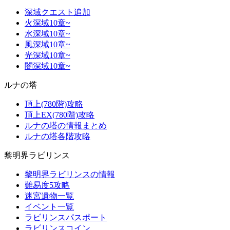
深域クエスト追加
火深域10章~
水深域10章~
風深域10章~
光深域10章~
闇深域10章~
ルナの塔
頂上(780階)攻略
頂上EX(780階)攻略
ルナの塔の情報まとめ
ルナの塔各階攻略
黎明界ラビリンス
黎明界ラビリンスの情報
難易度5攻略
迷宮遺物一覧
イベント一覧
ラビリンスパスポート
ラビリンスコイン