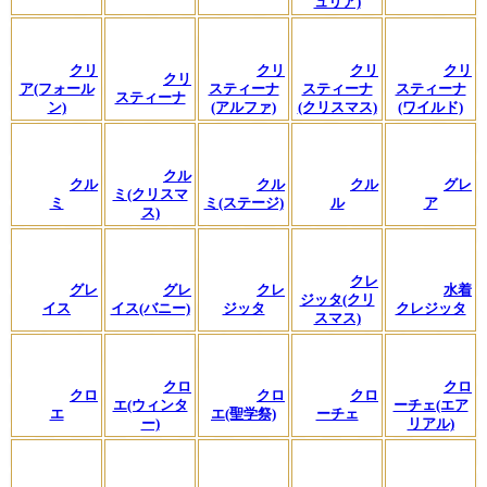
ュリア)
クリ
クリ
クリ
クリ
クリ
ア(フォール
スティーナ
スティーナ
スティーナ
スティーナ
ン)
(アルファ)
(クリスマス)
(ワイルド)
クル
クル
クル
クル
グレ
ミ(クリスマ
ミ
ミ(ステージ)
ル
ア
ス)
クレ
グレ
グレ
クレ
水着
ジッタ(クリ
イス
イス(バニー)
ジッタ
クレジッタ
スマス)
クロ
クロ
クロ
クロ
クロ
エ(ウィンタ
ーチェ(エア
エ
エ(聖学祭)
ーチェ
ー)
リアル)