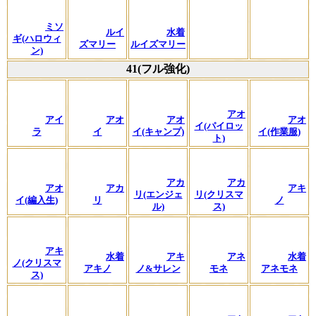
ミソ
ルイ
水着
ギ(ハロウィ
ズマリー
ルイズマリー
ン)
41(フル強化)
アオ
アイ
アオ
アオ
アオ
イ(パイロッ
ラ
イ
イ(キャンプ)
イ(作業服)
ト)
アカ
アカ
アオ
アカ
アキ
リ(エンジェ
リ(クリスマ
イ(編入生)
リ
ノ
ル)
ス)
アキ
水着
アキ
アネ
水着
ノ(クリスマ
アキノ
ノ&サレン
モネ
アネモネ
ス)