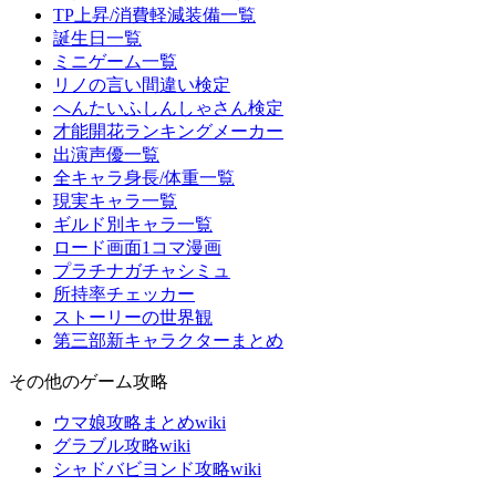
TP上昇/消費軽減装備一覧
誕生日一覧
ミニゲーム一覧
リノの言い間違い検定
へんたいふしんしゃさん検定
才能開花ランキングメーカー
出演声優一覧
全キャラ身長/体重一覧
現実キャラ一覧
ギルド別キャラ一覧
ロード画面1コマ漫画
プラチナガチャシミュ
所持率チェッカー
ストーリーの世界観
第三部新キャラクターまとめ
その他のゲーム攻略
ウマ娘攻略まとめwiki
グラブル攻略wiki
シャドバビヨンド攻略wiki