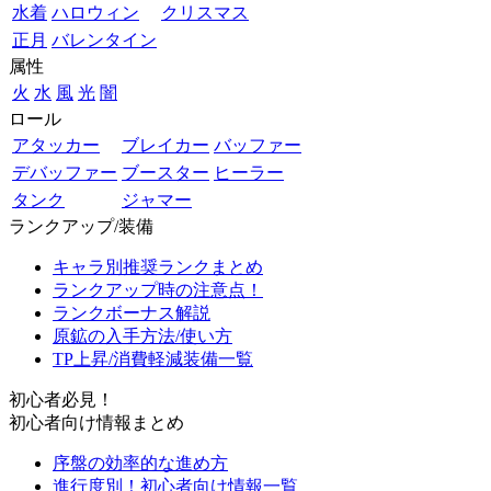
水着
ハロウィン
クリスマス
正月
バレンタイン
属性
火
水
風
光
闇
ロール
アタッカー
ブレイカー
バッファー
デバッファー
ブースター
ヒーラー
タンク
ジャマー
ランクアップ/装備
キャラ別推奨ランクまとめ
ランクアップ時の注意点！
ランクボーナス解説
原鉱の入手方法/使い方
TP上昇/消費軽減装備一覧
初心者必見！
初心者向け情報まとめ
序盤の効率的な進め方
進行度別！初心者向け情報一覧