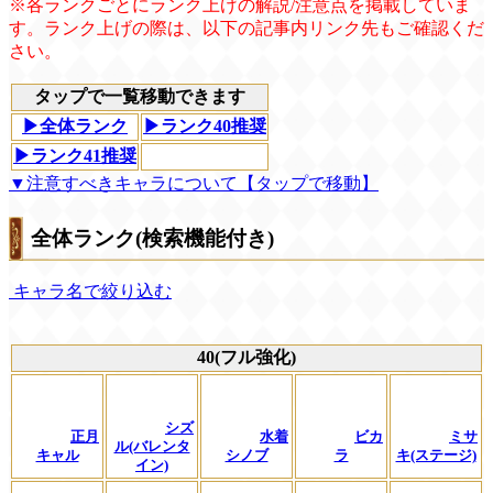
※各ランクごとにランク上げの解説/注意点を掲載していま
す。ランク上げの際は、以下の記事内リンク先もご確認くだ
さい。
タップで一覧移動できます
▶全体ランク
▶ランク40推奨
▶ランク41推奨
▼注意すべきキャラについて【タップで移動】
全体ランク(検索機能付き)
キャラ名で絞り込む
40(フル強化)
シズ
正月
水着
ビカ
ミサ
ル(バレンタ
キャル
シノブ
ラ
キ(ステージ)
イン)