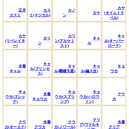
カヤ
正月
カス
カノ
カヤ
(タイムトラ
カスミ
ミ(マジカル)
ン
ベル)
カヤ
カリ
キャ
カリ
キャ
(リベレイタ
ン(アルケミ
ル(オーバー
ン
ル
ー)
スト)
ロード)
キャ
水着
キャ
キャ
キョ
ル(プリンセ
キャル
ル(覇瞳天星)
ル(編入生)
ウカ
ス)
キョ
キョ
キョ
水着
クウ
ウカ(ゴシッ
ウカ(スプリ
ウカ(ハロウ
キョウカ
カ
ク)
ング)
ィン)
クリ
クウ
水着
クウ
水着
ア(ヴァルキ
カ(オーエド)
クウカ
カ(ノワール)
クリア