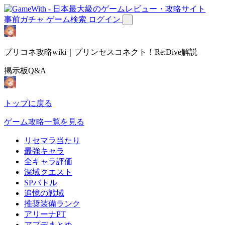
事前ガチャ
ゲーム検索
ログイン
プリコネ攻略wiki｜プリンセスコネクト！Re:Dive解説
掲示板Q&A
トップに戻る
ゲーム攻略一覧を見る
リセマラ当たり
最強キャラ
全キャラ評価
深域クエスト
SPバトル
追憶の戦域
推奨装備ランク
アリーナPT
アプデまとめ