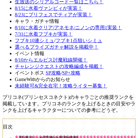
生放送のシリアルコード一覧はこちら！
8/15に水着ヴァンピィが実装！
8/23にプリフェスでティアが実装！
キャラ・ガチャ情報
8/10に水着クリア/アネモネ/ニノンの専用1実装！
7/31に水着フブキが実装！
フブキ10連シミュ
/
フブキ1点狙いシミュ
選べるプライズガチャ解説を掲載中！
イベント情報
8/10からエルピス討魔戦線開催！
チャレンジクエストの攻略編成を掲載！
イベントボス
SP攻略
/
SP+攻略
GameWithからのお知らせ
未経験可&完全在宅！攻略ライター募集！
プリコネ(プリンセスコネクト)のキャラごとの推奨ランクを
掲載しています。プリコネのランクを上げるときの目安やラ
ンクを上げるキャラクターについての参考にどうぞ。
目次