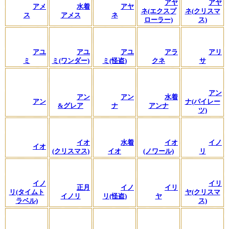
アヤ
アヤ
アメ
水着
アヤ
ネ(エクスプ
ネ(クリスマ
ス
アメス
ネ
ローラー)
ス)
アユ
アユ
アユ
アラ
アリ
ミ
ミ(ワンダー)
ミ(怪盗)
クネ
サ
アン
アン
アン
水着
アン
ナ(パイレー
&グレア
ナ
アンナ
ツ)
イオ
水着
イオ
イノ
イオ
(クリスマス)
イオ
(ノワール)
リ
イノ
イリ
正月
イノ
イリ
リ(タイムト
ヤ(クリスマ
イノリ
リ(怪盗)
ヤ
ラベル)
ス)