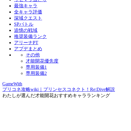
最強キャラ
全キャラ評価
深域クエスト
SPバトル
追憶の戦域
推奨装備ランク
アリーナPT
アプデまとめ
その他
才能開花優先度
専用装備1
専用装備2
GameWith
プリコネ攻略wiki｜プリンセスコネクト！Re:Dive解説
わたしが選んだ才能開花おすすめキャラランキング