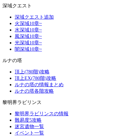
深域クエスト
深域クエスト追加
火深域10章~
水深域10章~
風深域10章~
光深域10章~
闇深域10章~
ルナの塔
頂上(780階)攻略
頂上EX(780階)攻略
ルナの塔の情報まとめ
ルナの塔各階攻略
黎明界ラビリンス
黎明界ラビリンスの情報
難易度5攻略
迷宮遺物一覧
イベント一覧