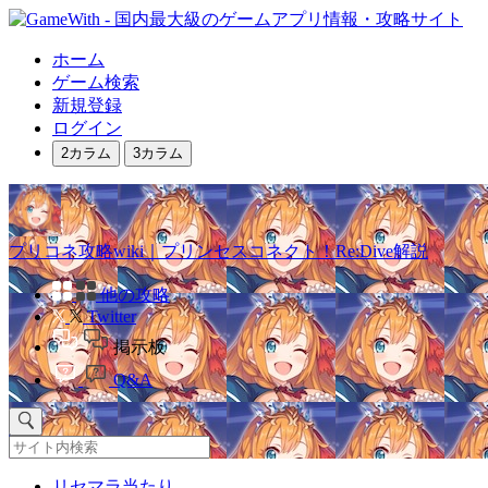
ホーム
ゲーム検索
新規登録
ログイン
2カラム
3カラム
プリコネ攻略wiki｜プリンセスコネクト！Re:Dive解説
他の攻略
Twitter
掲示板
Q&A
リセマラ当たり