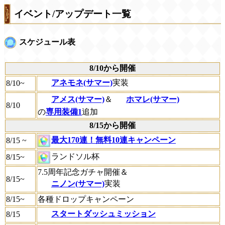
イベント/アップデート一覧
スケジュール表
8/10から開催
アネモネ(サマー)
実装
8/10~
アメス(サマー)
＆
ホマレ(サマー)
8/10
の
専用装備1
追加
8/15から開催
最大170連！無料10連キャンペーン
8/15 ~
ランドソル杯
8/15~
7.5周年記念ガチャ開催＆
8/15~
ニノン(サマー)
実装
8/15~
各種ドロップキャンペーン
スタートダッシュミッション
8/15