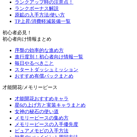
ランクアップ時の注意点！
ランクボーナス解説
原鉱の入手方法/使い方
TP上昇/消費軽減装備一覧
初心者必見！
初心者向け情報まとめ
序盤の効率的な進め方
進行度別！初心者向け情報一覧
毎日やるべきこと
スタートダッシュミッション
おすすめ有償パックまとめ
才能開花/メモリーピース
才能開花おすすめキャラ
星6の上げ方と実装キャラまとめ
女神の秘石の使い道
メモリーピースの集め方
メモリーピースの入手優先度
ピュアメモピの入手方法