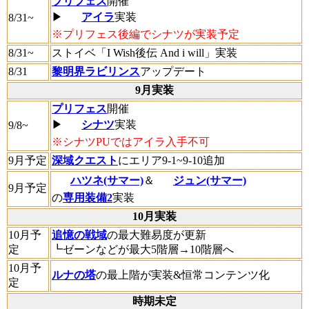
プリフェス
開催
▶
アイラ
実装
8/31~
※プリフェス後編でシナツが実装予定
8/31~
ストイベ「I Wish後伝 And i will」実装
8/31
黎明界ラビリンス
アップデート
9月実装
プリフェス
開催
▶
シナツ
実装
9/8~
※シナツPUではアイラ入手不可
9月予定
深域クエスト
にエリア9-1~9-10追加
ハツネ(サマー)
＆
ジュン(サマー)
9月予定
の
専用装備2
実装
10月実装
10月予
追憶の戦域
の最大難易度が更新
定
┗ゼーンなどが最大5階層→10階層へ
10月予
ルナの塔
の最上階が実装&恒常コンテンツ化
定
時期未定