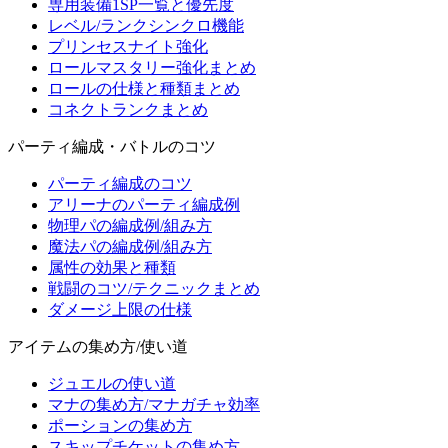
専用装備1SP一覧と優先度
レベル/ランクシンクロ機能
プリンセスナイト強化
ロールマスタリー強化まとめ
ロールの仕様と種類まとめ
コネクトランクまとめ
パーティ編成・バトルのコツ
パーティ編成のコツ
アリーナのパーティ編成例
物理パの編成例/組み方
魔法パの編成例/組み方
属性の効果と種類
戦闘のコツ/テクニックまとめ
ダメージ上限の仕様
アイテムの集め方/使い道
ジュエルの使い道
マナの集め方/マナガチャ効率
ポーションの集め方
スキップチケットの集め方