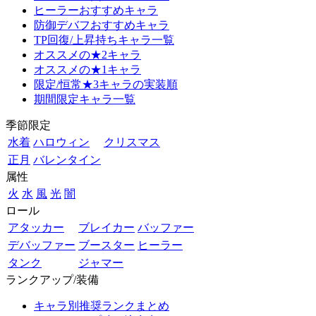
ヒーラーおすすめキャラ
防御デバフおすすめキャラ
TP回復/上昇持ちキャラ一覧
オススメの★2キャラ
オススメの★1キャラ
限定/恒常★3キャラの実装順
期間限定キャラ一覧
季節限定
水着
ハロウィン
クリスマス
正月
バレンタイン
属性
火
水
風
光
闇
ロール
アタッカー
ブレイカー
バッファー
デバッファー
ブースター
ヒーラー
タンク
ジャマー
ランクアップ/装備
キャラ別推奨ランクまとめ