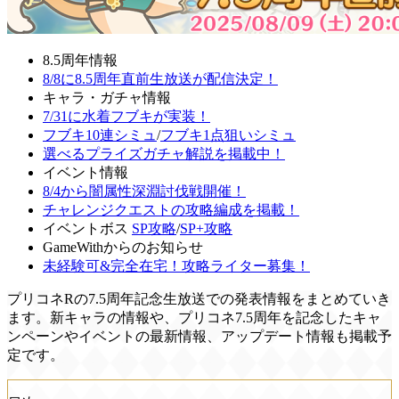
8.5周年情報
8/8に8.5周年直前生放送が配信決定！
キャラ・ガチャ情報
7/31に水着フブキが実装！
フブキ10連シミュ
/
フブキ1点狙いシミュ
選べるプライズガチャ解説を掲載中！
イベント情報
8/4から闇属性深淵討伐戦開催！
チャレンジクエストの攻略編成を掲載！
イベントボス
SP攻略
/
SP+攻略
GameWithからのお知らせ
未経験可&完全在宅！攻略ライター募集！
プリコネRの7.5周年記念生放送での発表情報をまとめていき
ます。新キャラの情報や、プリコネ7.5周年を記念したキャ
ンペーンやイベントの最新情報、アップデート情報も掲載予
定です。