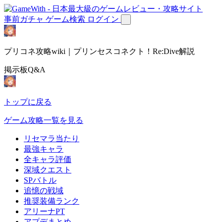
事前ガチャ
ゲーム検索
ログイン
プリコネ攻略wiki｜プリンセスコネクト！Re:Dive解説
掲示板Q&A
トップに戻る
ゲーム攻略一覧を見る
リセマラ当たり
最強キャラ
全キャラ評価
深域クエスト
SPバトル
追憶の戦域
推奨装備ランク
アリーナPT
アプデまとめ