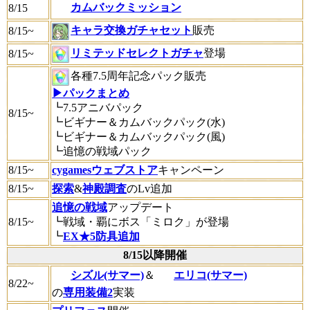
カムバックミッション
8/15
キャラ交換ガチャセット
販売
8/15~
リミテッドセレクトガチャ
登場
8/15~
各種7.5周年記念パック販売
▶パックまとめ
┗7.5アニバパック
8/15~
┗ビギナー＆カムバックパック(水)
┗ビギナー＆カムバックパック(風)
┗追憶の戦域パック
8/15~
cygamesウェブストア
キャンペーン
8/15~
探索
&
神殿調査
のLv追加
追憶の戦域
アップデート
8/15~
┗戦域・覇にボス「ミロク」が登場
┗
EX★5防具追加
8/15以降開催
シズル(サマー)
＆
エリコ(サマー)
8/22~
の
専用装備2
実装