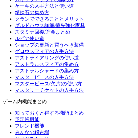
ケーキの入手方法と使い道
精錬石の集め方
クランでできることとメリット
ギルドハウス詳細/優先強化家具
スタミナ回復/貯金まとめ
ルピの使い道
ショップの更新と買うべき装備
グロウスフィアの入手方法
アストライアリングの使い道
アストラルスフィアの集め方
アストラルシャードの集め方
マスターピースの入手方法
マスターピース(欠片)の使い方
マスタリーチケットの入手方法
ゲーム内機能まとめ
知っておくと得する機能まとめ
予定帳機能
フレンド機能
みんなの稽古場