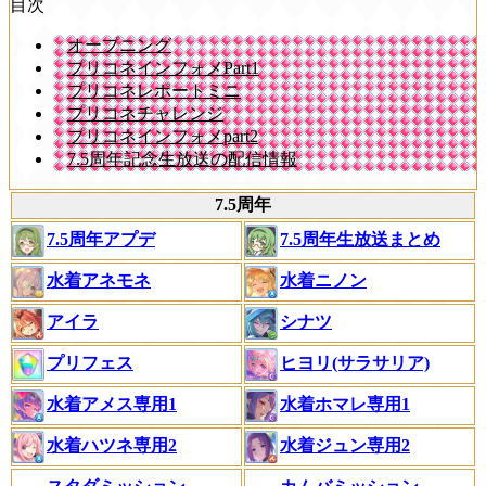
目次
オープニング
プリコネインフォメPart1
プリコネレポートミニ
プリコネチャレンジ
プリコネインフォメpart2
7.5周年記念生放送の配信情報
7.5周年
7.5周年アプデ
7.5周年生放送まとめ
水着アネモネ
水着ニノン
アイラ
シナツ
プリフェス
ヒヨリ(サラサリア)
水着アメス専用1
水着ホマレ専用1
水着ハツネ専用2
水着ジュン専用2