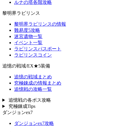
ルナの塔各階攻略
黎明界ラビリンス
黎明界ラビリンスの情報
難易度5攻略
迷宮遺物一覧
イベント一覧
ラビリンスパスポート
ラビリンスコイン
追憶の戦域/EX★5装備
追憶の戦域まとめ
究極錬成の情報まとめ
追憶戦の攻略一覧
追憶戦の各ボス攻略
究極錬成Tips
ダンジョンex7
ダンジョンex7攻略