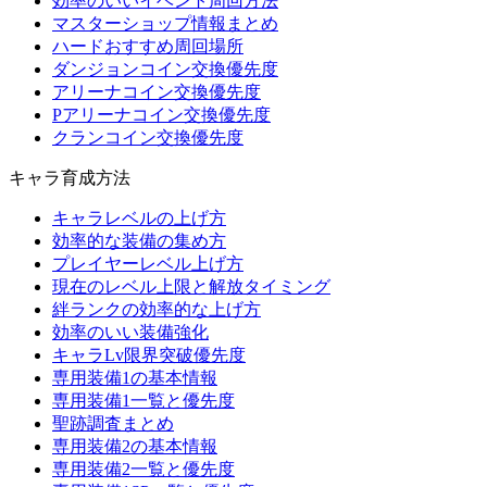
効率のいいイベント周回方法
マスターショップ情報まとめ
ハードおすすめ周回場所
ダンジョンコイン交換優先度
アリーナコイン交換優先度
Pアリーナコイン交換優先度
クランコイン交換優先度
キャラ育成方法
キャラレベルの上げ方
効率的な装備の集め方
プレイヤーレベル上げ方
現在のレベル上限と解放タイミング
絆ランクの効率的な上げ方
効率のいい装備強化
キャラLv限界突破優先度
専用装備1の基本情報
専用装備1一覧と優先度
聖跡調査まとめ
専用装備2の基本情報
専用装備2一覧と優先度