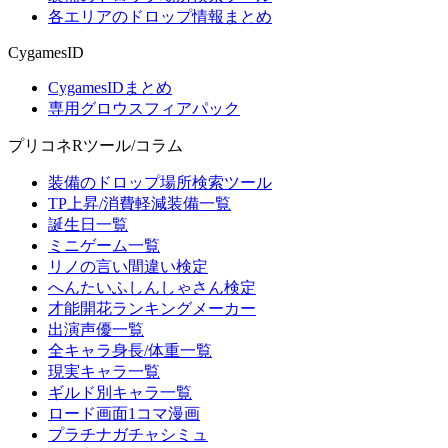
各エリアのドロップ情報まとめ
CygamesID
CygamesIDまとめ
専用グロウスフィアパック
プリコネRツール/コラム
装備のドロップ場所検索ツール
TP上昇/消費軽減装備一覧
誕生日一覧
ミニゲーム一覧
リノの言い間違い検定
へんたいふしんしゃさん検定
才能開花ランキングメーカー
出演声優一覧
全キャラ身長/体重一覧
現実キャラ一覧
ギルド別キャラ一覧
ロード画面1コマ漫画
プラチナガチャシミュ