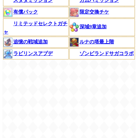
スタダミッション
カムバミッション
有償パック
限定交換チケ
リミテッドセレクトガチ
深域9章追加
ャ
追憶の戦域追加
ルナの塔最上階
ラビリンスアプデ
ゾンビランドサガコラボ