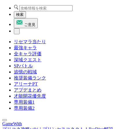
検索
ご意見
リセマラ当たり
最強キャラ
全キャラ評価
深域クエスト
SPバトル
追憶の戦域
推奨装備ランク
アリーナPT
アプデまとめ
才能開花優先度
専用装備1
専用装備2
GameWith