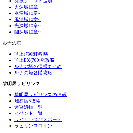
深域クエスト追加
火深域10章~
水深域10章~
風深域10章~
光深域10章~
闇深域10章~
ルナの塔
頂上(780階)攻略
頂上EX(780階)攻略
ルナの塔の情報まとめ
ルナの塔各階攻略
黎明界ラビリンス
黎明界ラビリンスの情報
難易度5攻略
迷宮遺物一覧
イベント一覧
ラビリンスパスポート
ラビリンスコイン