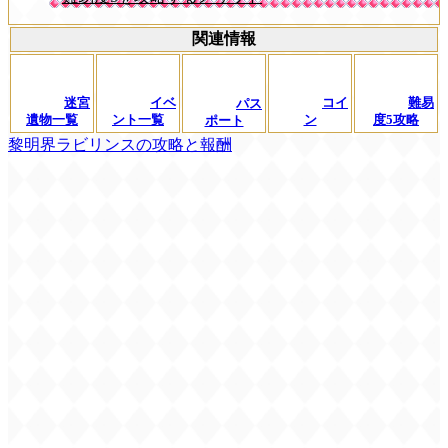
関連情報
迷宮
イベ
コイ
難易
パス
遺物一覧
ント一覧
ン
度5攻略
ポート
黎明界ラビリンスの攻略と報酬