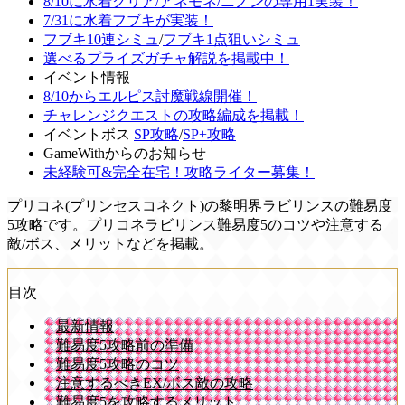
8/10に水着クリア/アネモネ/ニノンの専用1実装！
7/31に水着フブキが実装！
フブキ10連シミュ
/
フブキ1点狙いシミュ
選べるプライズガチャ解説を掲載中！
イベント情報
8/10からエルピス討魔戦線開催！
チャレンジクエストの攻略編成を掲載！
イベントボス
SP攻略
/
SP+攻略
GameWithからのお知らせ
未経験可&完全在宅！攻略ライター募集！
プリコネ(プリンセスコネクト)の黎明界ラビリンスの難易度
5攻略です。プリコネラビリンス難易度5のコツや注意する
敵/ボス、メリットなどを掲載。
目次
最新情報
難易度5攻略前の準備
難易度5攻略のコツ
注意するべきEX/ボス敵の攻略
難易度5を攻略するメリット