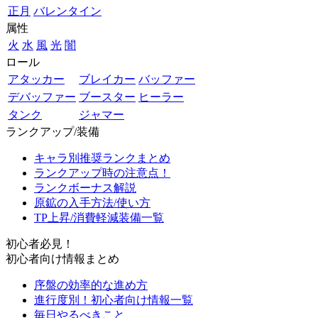
正月
バレンタイン
属性
火
水
風
光
闇
ロール
アタッカー
ブレイカー
バッファー
デバッファー
ブースター
ヒーラー
タンク
ジャマー
ランクアップ/装備
キャラ別推奨ランクまとめ
ランクアップ時の注意点！
ランクボーナス解説
原鉱の入手方法/使い方
TP上昇/消費軽減装備一覧
初心者必見！
初心者向け情報まとめ
序盤の効率的な進め方
進行度別！初心者向け情報一覧
毎日やるべきこと