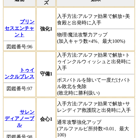
ズ
入手方法:アルファ効果で解放+美
プリン
食殿と出発時に入手
セスエンチャ
強化1
ント
物理/魔法攻撃力アップ
(加入キャラ数×4%、最大100%)
図鑑番号:96
入手方法:アルファ効果で解放+ト
ゥインクルウィッシュと出発時に
入手
トゥイ
守備1
ンクルブレス
ボスバトルを除いて一度だけバト
ル敗北を免除
図鑑番号:97
(敗北時に勝利扱い)
入手方法:アルファ効果で解放+サ
レンディア救護院と出発時に入手
サレン
ディアノーブ
会心1
通常攻撃強化アップ
ル
(アルファルピ所持数×0.01、最大
100)
図鑑番号:98