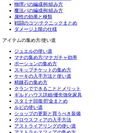
物理パの編成例/組み方
魔法パの編成例/組み方
属性の効果と種類
戦闘のコツ/テクニックまとめ
ダメージ上限の仕様
アイテムの集め方/使い道
ジュエルの使い道
マナの集め方/マナガチャ効率
ポーションの集め方
スキップチケットの集め方
ケーキの入手方法と使い道
精錬石の集め方
クランでできることとメリット
ギルドハウス詳細/優先強化家具
スタミナ回復/貯金まとめ
ルピの使い道
ショップの更新と買うべき装備
グロウスフィアの入手方法
アストライアリングの使い道
アストラルスフィアの集め方