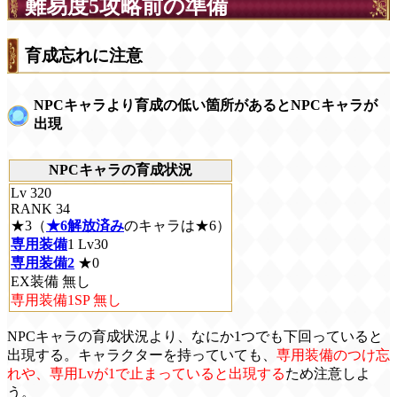
難易度5攻略前の準備
育成忘れに注意
NPCキャラより育成の低い箇所があるとNPCキャラが
出現
NPCキャラの育成状況
Lv 320
RANK 34
★3（
★6解放済み
のキャラは★6）
専用装備
1 Lv30
専用装備2
★0
EX装備 無し
専用装備1SP 無し
NPCキャラの育成状況より、なにか1つでも下回っていると
出現する。キャラクターを持っていても、
専用装備のつけ忘
れや、専用Lvが1で止まっていると出現する
ため注意しよ
う。