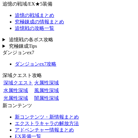
追憶の戦域/EX★5装備
追憶の戦域まとめ
究極錬成の情報まとめ
追憶戦の攻略一覧
追憶戦の各ボス攻略
究極錬成Tips
ダンジョンex7
ダンジョンex7攻略
深域クエスト攻略
深域クエスト
火属性深域
水属性深域
風属性深域
光属性深域
闇属性深域
新コンテンツ
新コンテンツ・新情報まとめ
エクストラキャラの解放方法
アドベンチャー情報まとめ
EX装備一覧