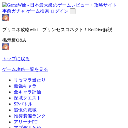
事前ガチャ
ゲーム検索
ログイン
プリコネ攻略wiki｜プリンセスコネクト！Re:Dive解説
掲示板Q&A
トップに戻る
ゲーム攻略一覧を見る
リセマラ当たり
最強キャラ
全キャラ評価
深域クエスト
SPバトル
追憶の戦域
推奨装備ランク
アリーナPT
アプデまとめ