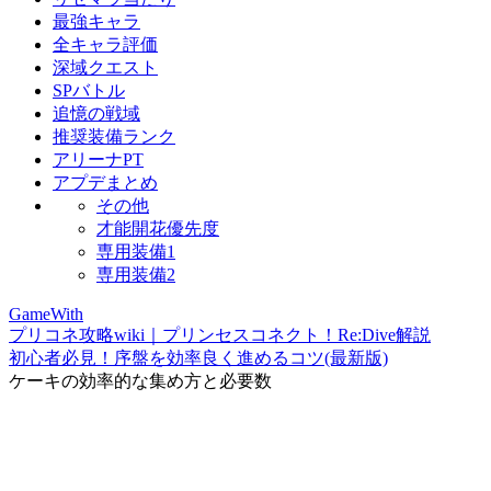
最強キャラ
全キャラ評価
深域クエスト
SPバトル
追憶の戦域
推奨装備ランク
アリーナPT
アプデまとめ
その他
才能開花優先度
専用装備1
専用装備2
GameWith
プリコネ攻略wiki｜プリンセスコネクト！Re:Dive解説
初心者必見！序盤を効率良く進めるコツ(最新版)
ケーキの効率的な集め方と必要数