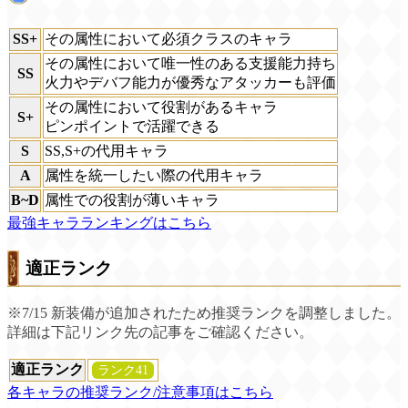
SS+
その属性において必須クラスのキャラ
その属性において唯一性のある支援能力持ち
SS
火力やデバフ能力が優秀なアタッカーも評価
その属性において役割があるキャラ
S+
ピンポイントで活躍できる
S
SS,S+の代用キャラ
A
属性を統一したい際の代用キャラ
B~D
属性での役割が薄いキャラ
最強キャラランキングはこちら
適正ランク
※7/15 新装備が追加されたため推奨ランクを調整しました。
詳細は下記リンク先の記事をご確認ください。
適正ランク
ランク41
各キャラの推奨ランク/注意事項はこちら