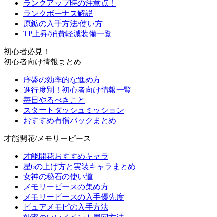
ランクアップ時の注意点！
ランクボーナス解説
原鉱の入手方法/使い方
TP上昇/消費軽減装備一覧
初心者必見！
初心者向け情報まとめ
序盤の効率的な進め方
進行度別！初心者向け情報一覧
毎日やるべきこと
スタートダッシュミッション
おすすめ有償パックまとめ
才能開花/メモリーピース
才能開花おすすめキャラ
星6の上げ方と実装キャラまとめ
女神の秘石の使い道
メモリーピースの集め方
メモリーピースの入手優先度
ピュアメモピの入手方法