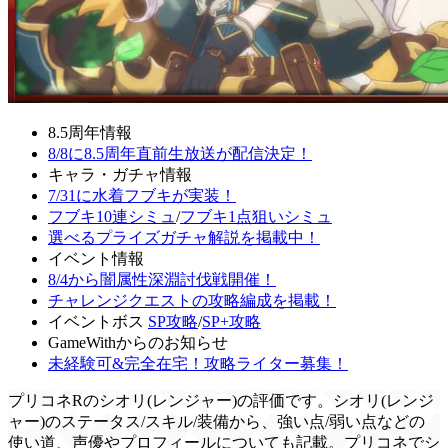
8.5周年情報
8/8に8.5周年直前生放送が配信決定！
キャラ・ガチャ情報
7/31に水着フブキが実装！
フブキ10連シミュ
/
フブキ1点狙いシミュ
選べるプライズガチャ解説を掲載中！
イベント情報
8/4から闇属性深淵討伐戦開催！
チャレンジクエストの攻略編成を掲載！
イベントボス
SP攻略
/
SP+攻略
GameWithからのお知らせ
未経験可&完全在宅！攻略ライター募集！
プリコネRのシオリ(レンジャー)の評価です。シオリ(レンジ
ャー)のステータス/スキル/装備から、強い点/弱い点などの
使い道、声優やプロフィールについても記載。プリコネでシ