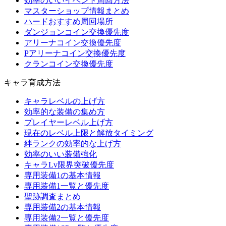
効率のいいイベント周回方法
マスターショップ情報まとめ
ハードおすすめ周回場所
ダンジョンコイン交換優先度
アリーナコイン交換優先度
Pアリーナコイン交換優先度
クランコイン交換優先度
キャラ育成方法
キャラレベルの上げ方
効率的な装備の集め方
プレイヤーレベル上げ方
現在のレベル上限と解放タイミング
絆ランクの効率的な上げ方
効率のいい装備強化
キャラLv限界突破優先度
専用装備1の基本情報
専用装備1一覧と優先度
聖跡調査まとめ
専用装備2の基本情報
専用装備2一覧と優先度