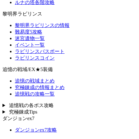
ルナの塔各階攻略
黎明界ラビリンス
黎明界ラビリンスの情報
難易度5攻略
迷宮遺物一覧
イベント一覧
ラビリンスパスポート
ラビリンスコイン
追憶の戦域/EX★5装備
追憶の戦域まとめ
究極錬成の情報まとめ
追憶戦の攻略一覧
追憶戦の各ボス攻略
究極錬成Tips
ダンジョンex7
ダンジョンex7攻略