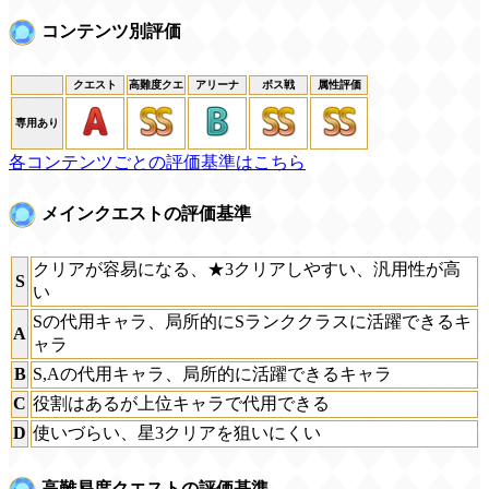
コンテンツ別評価
クエスト
高難度クエ
アリーナ
ボス戦
属性評価
専用あり
各コンテンツごとの評価基準はこちら
メインクエストの評価基準
クリアが容易になる、★3クリアしやすい、汎用性が高
S
い
Sの代用キャラ、局所的にSランククラスに活躍できるキ
A
ャラ
B
S,Aの代用キャラ、局所的に活躍できるキャラ
C
役割はあるが上位キャラで代用できる
D
使いづらい、星3クリアを狙いにくい
高難易度クエストの評価基準