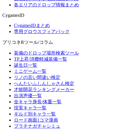
各エリアのドロップ情報まとめ
CygamesID
CygamesIDまとめ
専用グロウスフィアパック
プリコネRツール/コラム
装備のドロップ場所検索ツール
TP上昇/消費軽減装備一覧
誕生日一覧
ミニゲーム一覧
リノの言い間違い検定
へんたいふしんしゃさん検定
才能開花ランキングメーカー
出演声優一覧
全キャラ身長/体重一覧
現実キャラ一覧
ギルド別キャラ一覧
ロード画面1コマ漫画
プラチナガチャシミュ