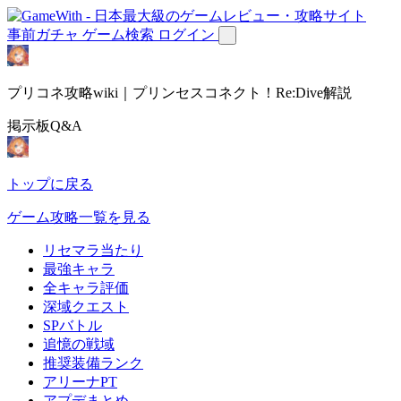
事前ガチャ
ゲーム検索
ログイン
プリコネ攻略wiki｜プリンセスコネクト！Re:Dive解説
掲示板Q&A
トップに戻る
ゲーム攻略一覧を見る
リセマラ当たり
最強キャラ
全キャラ評価
深域クエスト
SPバトル
追憶の戦域
推奨装備ランク
アリーナPT
アプデまとめ