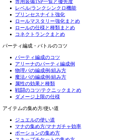
専用装備1SP一覧と優先度
レベル/ランクシンクロ機能
プリンセスナイト強化
ロールマスタリー強化まとめ
ロールの仕様と種類まとめ
コネクトランクまとめ
パーティ編成・バトルのコツ
パーティ編成のコツ
アリーナのパーティ編成例
物理パの編成例/組み方
魔法パの編成例/組み方
属性の効果と種類
戦闘のコツ/テクニックまとめ
ダメージ上限の仕様
アイテムの集め方/使い道
ジュエルの使い道
マナの集め方/マナガチャ効率
ポーションの集め方
スキップチケットの集め方