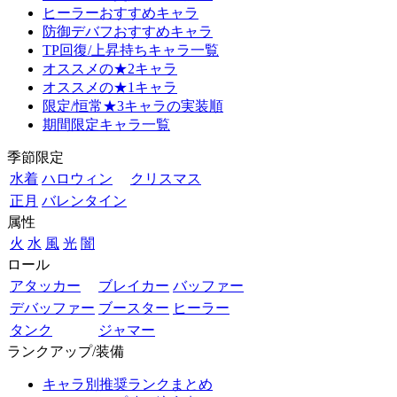
ヒーラーおすすめキャラ
防御デバフおすすめキャラ
TP回復/上昇持ちキャラ一覧
オススメの★2キャラ
オススメの★1キャラ
限定/恒常★3キャラの実装順
期間限定キャラ一覧
季節限定
水着
ハロウィン
クリスマス
正月
バレンタイン
属性
火
水
風
光
闇
ロール
アタッカー
ブレイカー
バッファー
デバッファー
ブースター
ヒーラー
タンク
ジャマー
ランクアップ/装備
キャラ別推奨ランクまとめ