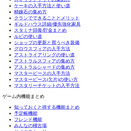
ケーキの入手方法と使い道
精錬石の集め方
クランでできることとメリット
ギルドハウス詳細/優先強化家具
スタミナ回復/貯金まとめ
ルピの使い道
ショップの更新と買うべき装備
グロウスフィアの入手方法
アストライアリングの使い道
アストラルスフィアの集め方
アストラルシャードの集め方
マスターピースの入手方法
マスターピース(欠片)の使い方
マスタリーチケットの入手方法
ゲーム内機能まとめ
知っておくと得する機能まとめ
予定帳機能
フレンド機能
みんなの稽古場