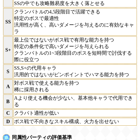
SSの中でも攻略難易度を大きく落とせる
クランバトルの4,5段階目で活躍できる
特定のボスで最適性
SS
汎用性が高く、高いダメージを与えるのに有効なキャ
ラ
最上位ではないがボス戦で有用な能力を持つ
特定の条件化で高いダメージを与えられる
S+
クランバトルの1~3段階目のボスを短時間で討伐する
際に役立つ
SS,S+の代用キャラ
S
汎用的ではないがピンポイントでハマる能力を持つ
対ボス戦で使える能力を持つ
A
稀に採用される
Aより使える機会が少ない、基本他キャラで代用でき
B
る
C
クラバト適性が低い
D
ボス戦で不向きなスキル構成、火力を出せない
同属性パーティの評価基準