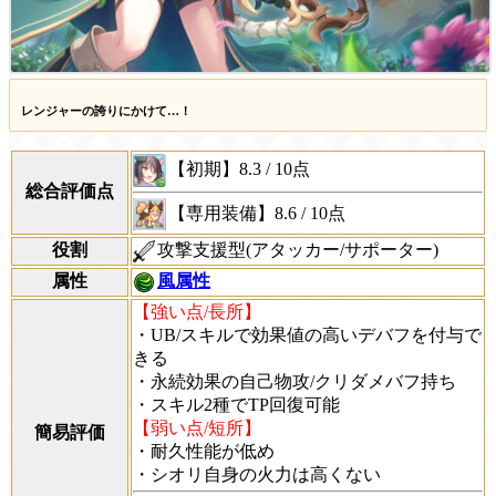
レンジャーの誇りにかけて…！
【初期】
8.3
/
10点
総合評価点
【専用装備】
8.6
/
10点
役割
攻撃支援型(アタッカー/サポーター)
属性
風属性
【強い点/長所】
・UB/スキルで効果値の高いデバフを付与で
きる
・永続効果の自己物攻/クリダメバフ持ち
・スキル2種でTP回復可能
【弱い点/短所】
簡易評価
・耐久性能が低め
・シオリ自身の火力は高くない