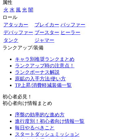
属性
火
水
風
光
闇
ロール
アタッカー
ブレイカー
バッファー
デバッファー
ブースター
ヒーラー
タンク
ジャマー
ランクアップ/装備
キャラ別推奨ランクまとめ
ランクアップ時の注意点！
ランクボーナス解説
原鉱の入手方法/使い方
TP上昇/消費軽減装備一覧
初心者必見！
初心者向け情報まとめ
序盤の効率的な進め方
進行度別！初心者向け情報一覧
毎日やるべきこと
スタートダッシュミッション