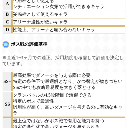
代用枠として使える
A
シチュエーション次第で活躍ができるキャラ
B
妥協枠として使えるキャラ
C
アリーナ適性が低いキャラ
D
性能上、アリーナと噛み合わないキャラ
ボス戦の評価基準
※直近1~3ヶ月での適正、採用頻度を考慮して評価を決定し
ています。
最高効率でダメージを与える際に必要
SS+
特定の条件下で最適解となり、かつ替えが効きづらい
SSの中でも攻略難易度を大きく落とせる
クランバトルの4,5段階目で活躍できる
特定のボスで最適性
SS
汎用性が高く、高いダメージを与えるのに有効なキャ
ラ
最上位ではないがボス戦で有用な能力を持つ
特定の条件化で高いダメージを与えられる