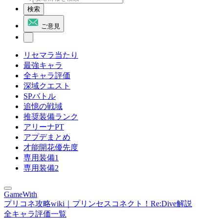
検索
ご意見
リセマラ当たり
最強キャラ
全キャラ評価
深域クエスト
SPバトル
追憶の戦域
推奨装備ランク
アリーナPT
アプデまとめ
才能開花優先度
専用装備1
専用装備2
GameWith
プリコネ攻略wiki｜プリンセスコネクト！Re:Dive解説
全キャラ評価一覧