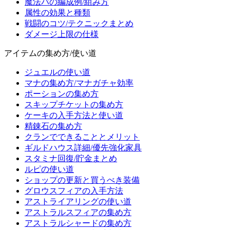
魔法パの編成例/組み方
属性の効果と種類
戦闘のコツ/テクニックまとめ
ダメージ上限の仕様
アイテムの集め方/使い道
ジュエルの使い道
マナの集め方/マナガチャ効率
ポーションの集め方
スキップチケットの集め方
ケーキの入手方法と使い道
精錬石の集め方
クランでできることとメリット
ギルドハウス詳細/優先強化家具
スタミナ回復/貯金まとめ
ルピの使い道
ショップの更新と買うべき装備
グロウスフィアの入手方法
アストライアリングの使い道
アストラルスフィアの集め方
アストラルシャードの集め方