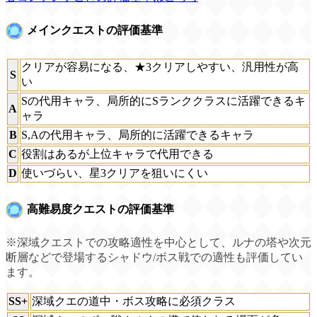
メインクエストの評価基準
クリアが容易になる、★3クリアしやすい、汎用性が高
S
い
Sの代用キャラ、局所的にSランククラスに活躍できるキ
A
ャラ
B
S,Aの代用キャラ、局所的に活躍できるキャラ
C
役割はあるが上位キャラで代用できる
D
使いづらい、星3クリアを狙いにくい
高難易度クエストの評価基準
※深域クエストでの攻略適性を中心として、ルナの塔や次元
断層などで登場するシャドウ/ボス戦での適性も評価してい
ます。
SS+
深域クエの道中・ボス攻略に必須クラス