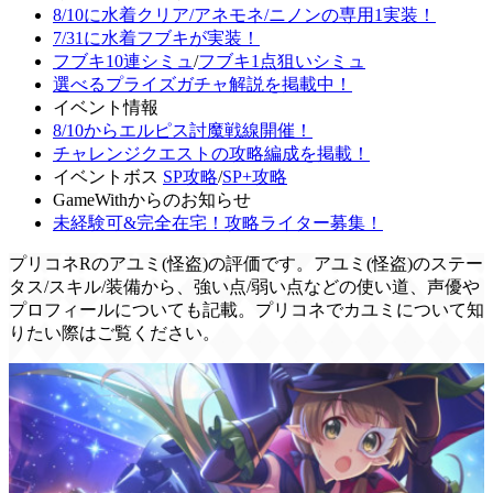
8/10に水着クリア/アネモネ/ニノンの専用1実装！
7/31に水着フブキが実装！
フブキ10連シミュ
/
フブキ1点狙いシミュ
選べるプライズガチャ解説を掲載中！
イベント情報
8/10からエルピス討魔戦線開催！
チャレンジクエストの攻略編成を掲載！
イベントボス
SP攻略
/
SP+攻略
GameWithからのお知らせ
未経験可&完全在宅！攻略ライター募集！
プリコネRのアユミ(怪盗)の評価です。アユミ(怪盗)のステー
タス/スキル/装備から、強い点/弱い点などの使い道、声優や
プロフィールについても記載。プリコネでカユミについて知
りたい際はご覧ください。