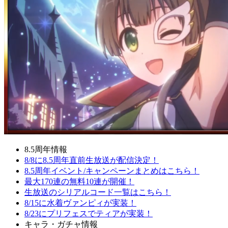
8.5周年情報
8/8に8.5周年直前生放送が配信決定！
8.5周年イベント/キャンペーンまとめはこちら！
最大170連の無料10連が開催！
生放送のシリアルコード一覧はこちら！
8/15に水着ヴァンピィが実装！
8/23にプリフェスでティアが実装！
キャラ・ガチャ情報