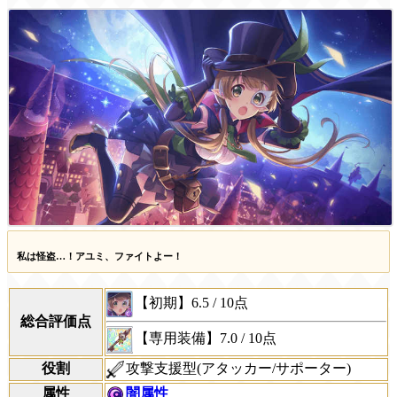
私は怪盗…！アユミ、ファイトよー！
【初期】
6.5
/
10点
総合評価点
【専用装備】
7.0
/
10点
役割
攻撃支援型(アタッカー/サポーター)
属性
闇属性