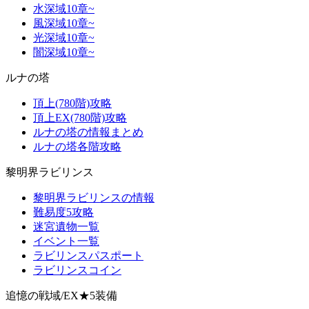
水深域10章~
風深域10章~
光深域10章~
闇深域10章~
ルナの塔
頂上(780階)攻略
頂上EX(780階)攻略
ルナの塔の情報まとめ
ルナの塔各階攻略
黎明界ラビリンス
黎明界ラビリンスの情報
難易度5攻略
迷宮遺物一覧
イベント一覧
ラビリンスパスポート
ラビリンスコイン
追憶の戦域/EX★5装備