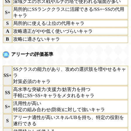
SS
深域クエのボス戦やルナの塔で使われる場面が多い
局所的にSSランククラスに活躍できる/SS+~SSの代用
S+
キャラ
S
局所的に使える/上位の代用キャラ
A
攻略適正がやや低く使いづらいキャラ
B
攻略に適さないキャラ
アリーナの評価基準
SSクラスの能力があり、攻めの選択肢を増やせるキャ
SS+
ラ
対策必須のキャラ
高水準な突破力/支援力/妨害力を持つ
SS
手軽にSS~SS+キャラをメタれるキャラ
汎用性が高い
S+
特定の組み合わせ(防衛)に対して強いキャラ
アリーナ適性が高いスキル/UBを持ち、特定の役割を
S
遂行できる