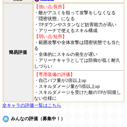
【強い点/長所】
・敵がアユミを狙って攻撃をしなくなる
「隠密状態」になる
・TPダウンやスタンなど妨害能力が高い
・アリーナで使えるスキル構成
【弱い点/短所】
・範囲攻撃や全体攻撃は隠密状態でも当た
る
簡易評価
・全体的にスキルの発生が遅い
・アリーナキャラとしては防御が低く耐久
しづらい
【専用装備の評価】
・自己バフ量が2倍以上up
・スキルダメージ量が5倍以上up
・スキルダメージを受けた敵のTPが回復し
ない仕様に
全キャラの評価一覧はこちら
みんなの評価（募集中！）