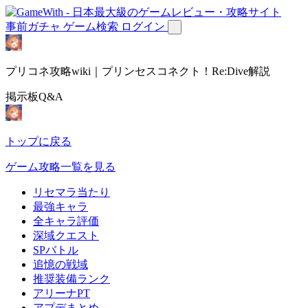
事前ガチャ
ゲーム検索
ログイン
プリコネ攻略wiki｜プリンセスコネクト！Re:Dive解説
掲示板Q&A
トップに戻る
ゲーム攻略一覧を見る
リセマラ当たり
最強キャラ
全キャラ評価
深域クエスト
SPバトル
追憶の戦域
推奨装備ランク
アリーナPT
アプデまとめ