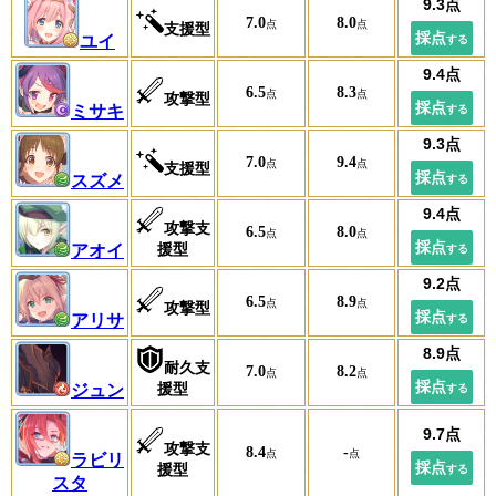
7.0
8.0
支援型
ユイ
6.5
8.3
攻撃型
ミサキ
7.0
9.4
支援型
スズメ
攻撃支
6.5
8.0
援型
アオイ
6.5
8.9
攻撃型
アリサ
耐久支
7.0
8.2
援型
ジュン
攻撃支
8.4
-
ラビリ
援型
スタ