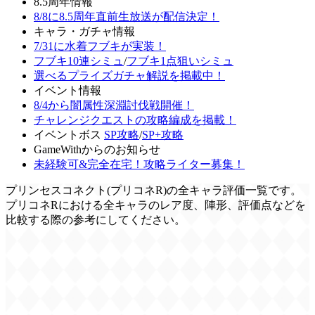
8.5周年情報
8/8に8.5周年直前生放送が配信決定！
キャラ・ガチャ情報
7/31に水着フブキが実装！
フブキ10連シミュ
/
フブキ1点狙いシミュ
選べるプライズガチャ解説を掲載中！
イベント情報
8/4から闇属性深淵討伐戦開催！
チャレンジクエストの攻略編成を掲載！
イベントボス
SP攻略
/
SP+攻略
GameWithからのお知らせ
未経験可&完全在宅！攻略ライター募集！
プリンセスコネクト(プリコネR)の全キャラ評価一覧です。
プリコネRにおける全キャラのレア度、陣形、評価点などを
比較する際の参考にしてください。