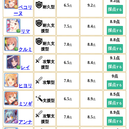
6.5
9.2
耐久型
ペコリ
ーヌ
耐久支
7.5
8.4
援型
リマ
耐久支
7.0
8.8
援型
クルミ
攻撃支
6.5
8.4
援型
レイ
7.0
8.9
攻撃型
ヒヨリ
6.5
8.9
支援型
ミソギ
攻撃支
7.0
8.5
援型
アンナ