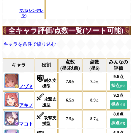
マホ(シンデレ
ラ)
全キャラ評価/点数一覧(ソート可能)
キャラを条件で絞り込む
点数
点数
みんなの
キャラ
役割
(星6以前)
(星6)
評価
耐久支
7.0
7.5
援型
ノゾミ
攻撃支
6.5
8.9
援型
アキノ
攻撃支
7.5
8.7
援型
マコト