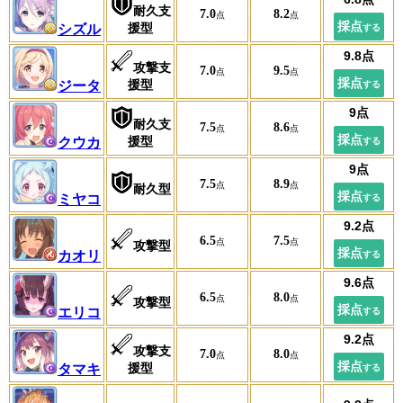
耐久支
7.0
8.2
援型
シズル
攻撃支
7.0
9.5
援型
ジータ
耐久支
7.5
8.6
援型
クウカ
7.5
8.9
耐久型
ミヤコ
6.5
7.5
攻撃型
カオリ
6.5
8.0
攻撃型
エリコ
攻撃支
7.0
8.0
援型
タマキ