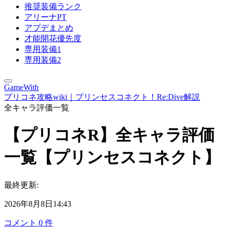
推奨装備ランク
アリーナPT
アプデまとめ
才能開花優先度
専用装備1
専用装備2
GameWith
プリコネ攻略wiki｜プリンセスコネクト！Re:Dive解説
全キャラ評価一覧
【プリコネR】全キャラ評価
一覧【プリンセスコネクト】
最終更新:
2026年8月8日14:43
コメント
0
件