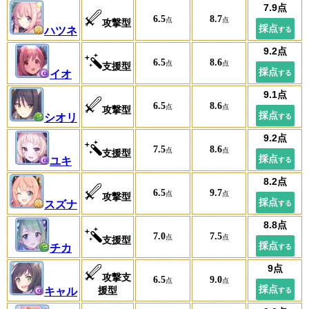
6.5
8.7
攻撃型
ハツネ
6.5
8.6
支援型
イオ
6.5
8.6
攻撃型
シオリ
7.5
8.6
支援型
ユキ
6.5
9.7
攻撃型
スズナ
7.0
7.5
支援型
チカ
攻撃支
6.5
9.0
援型
キャル