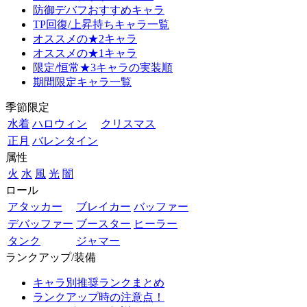
防御デバフおすすめキャラ
TP回復/上昇持ちキャラ一覧
オススメの★2キャラ
オススメの★1キャラ
限定/恒常★3キャラの実装順
期間限定キャラ一覧
季節限定
水着
ハロウィン
クリスマス
正月
バレンタイン
属性
火
水
風
光
闇
ロール
アタッカー
ブレイカー
バッファー
デバッファー
ブースター
ヒーラー
タンク
ジャマー
ランクアップ/装備
キャラ別推奨ランクまとめ
ランクアップ時の注意点！