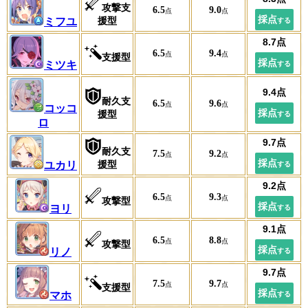
攻撃支
6.5
9.0
援型
ミフユ
6.5
9.4
支援型
ミツキ
耐久支
6.5
9.6
コッコ
援型
ロ
耐久支
7.5
9.2
援型
ユカリ
6.5
9.3
攻撃型
ヨリ
6.5
8.8
攻撃型
リノ
7.5
9.7
支援型
マホ