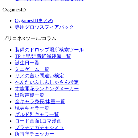
CygamesID
CygamesIDまとめ
専用グロウスフィアパック
プリコネRツール/コラム
装備のドロップ場所検索ツール
TP上昇/消費軽減装備一覧
誕生日一覧
ミニゲーム一覧
リノの言い間違い検定
へんたいふしんしゃさん検定
才能開花ランキングメーカー
出演声優一覧
全キャラ身長/体重一覧
現実キャラ一覧
ギルド別キャラ一覧
ロード画面1コマ漫画
プラチナガチャシミュ
所持率チェッカー