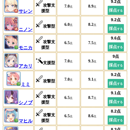
攻撃支
7.0
8.9
援型
サレン
6.0
8.2
攻撃型
ニノン
攻撃支
6.5
7.5
援型
モニカ
7.0
9.3
支援型
アカリ
7.0
9.1
攻撃型
ミミ
攻撃支
6.5
8.7
援型
シノブ
攻撃支
6.5
8.6
援型
マヒル