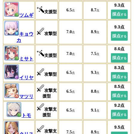
6.5
8.7
支援型
ツムギ
7.0
8.9
攻撃型
キョウ
カ
7.0
7.5
支援型
ミサト
6.5
9.3
攻撃型
イリヤ
攻撃支
6.5
8.8
援型
マツリ
攻撃支
6.5
9.1
援型
トモ
攻撃支
7.5
8.9