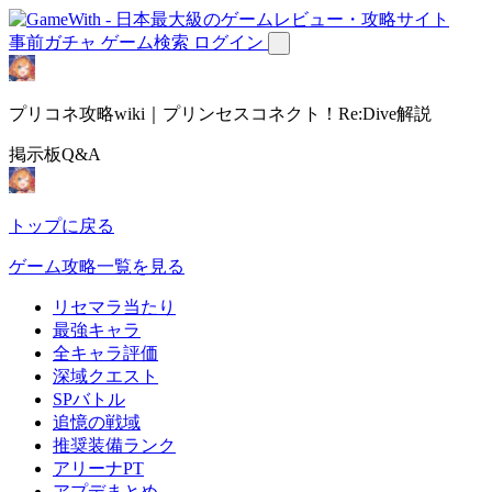
事前ガチャ
ゲーム検索
ログイン
プリコネ攻略wiki｜プリンセスコネクト！Re:Dive解説
掲示板Q&A
トップに戻る
ゲーム攻略一覧を見る
リセマラ当たり
最強キャラ
全キャラ評価
深域クエスト
SPバトル
追憶の戦域
推奨装備ランク
アリーナPT
アプデまとめ