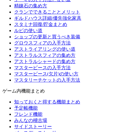
精錬石の集め方
クランでできることとメリット
ギルドハウス詳細/優先強化家具
スタミナ回復/貯金まとめ
ルピの使い道
ショップの更新と買うべき装備
グロウスフィアの入手方法
アストライアリングの使い道
アストラルスフィアの集め方
アストラルシャードの集め方
マスターピースの入手方法
マスターピース(欠片)の使い方
マスタリーチケットの入手方法
ゲーム内機能まとめ
知っておくと得する機能まとめ
予定帳機能
フレンド機能
みんなの稽古場
サイドストーリー