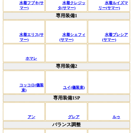
水着フブキ(サ
水着クレジッ
水着ルイズマ
マー)
タ(サマー)
リー(サマー)
専用装備1
水着エリス(サ
水着シェフィ
水着プレシア
マー)
(サマー)
(サマー)
ホマレ
専用装備2
コッコロ(儀装
ユイ(儀装束)
束)
専用装備1SP
アン
グレア
ルゥ
バランス調整