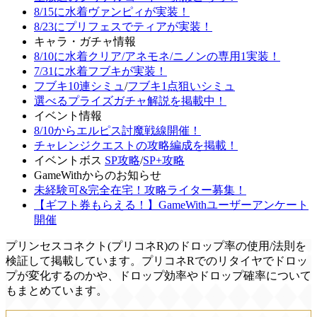
8/15に水着ヴァンピィが実装！
8/23にプリフェスでティアが実装！
キャラ・ガチャ情報
8/10に水着クリア/アネモネ/ニノンの専用1実装！
7/31に水着フブキが実装！
フブキ10連シミュ
/
フブキ1点狙いシミュ
選べるプライズガチャ解説を掲載中！
イベント情報
8/10からエルピス討魔戦線開催！
チャレンジクエストの攻略編成を掲載！
イベントボス
SP攻略
/
SP+攻略
GameWithからのお知らせ
未経験可&完全在宅！攻略ライター募集！
【ギフト券もらえる！】GameWithユーザーアンケート
開催
プリンセスコネクト(プリコネR)のドロップ率の使用/法則を
検証して掲載しています。プリコネRでのリタイヤでドロッ
プが変化するのかや、ドロップ効率やドロップ確率について
もまとめています。