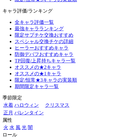
キャラ評価/ランキング
全キャラ評価一覧
最強キャラランキング
限定サプチケ交換おすすめ
スペシャル交換チケの詳細
ヒーラーおすすめキャラ
防御デバフおすすめキャラ
TP回復/上昇持ちキャラ一覧
オススメの★2キャラ
オススメの★1キャラ
限定/恒常★3キャラの実装順
期間限定キャラ一覧
季節限定
水着
ハロウィン
クリスマス
正月
バレンタイン
属性
火
水
風
光
闇
ロール