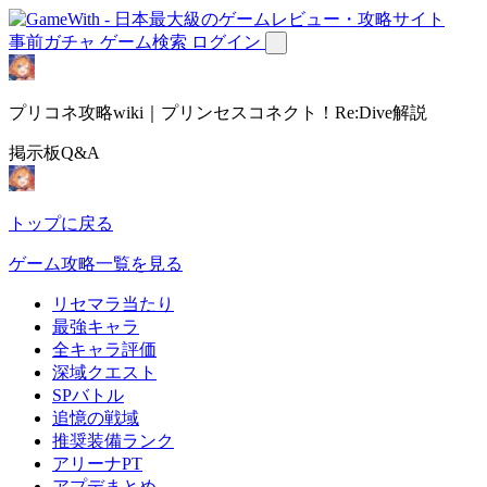
事前ガチャ
ゲーム検索
ログイン
プリコネ攻略wiki｜プリンセスコネクト！Re:Dive解説
掲示板Q&A
トップに戻る
ゲーム攻略一覧を見る
リセマラ当たり
最強キャラ
全キャラ評価
深域クエスト
SPバトル
追憶の戦域
推奨装備ランク
アリーナPT
アプデまとめ