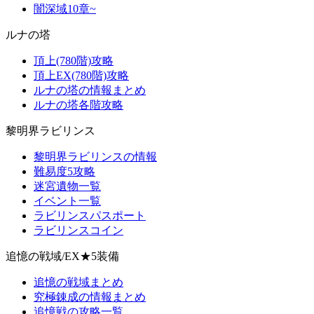
闇深域10章~
ルナの塔
頂上(780階)攻略
頂上EX(780階)攻略
ルナの塔の情報まとめ
ルナの塔各階攻略
黎明界ラビリンス
黎明界ラビリンスの情報
難易度5攻略
迷宮遺物一覧
イベント一覧
ラビリンスパスポート
ラビリンスコイン
追憶の戦域/EX★5装備
追憶の戦域まとめ
究極錬成の情報まとめ
追憶戦の攻略一覧