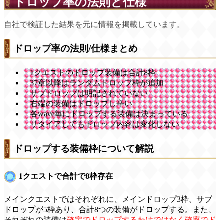
ドロップ率の法則と仕様
自社で検証した結果を元に情報を掲載しています。
ドロップ率の法則/仕様まとめ
1クエストのドロップ装備は合計8枠
37章以降はランダムドロップ枠が追加
サブドロップは明記されていない
右端の装備はドロップし辛い
各wave毎にドロップする装備は決まっている
リタイアしてもドロップ内容は変化しない
ドロップする装備枠について解説
1クエストで合計で8枠存在
メインクエストではそれぞれに、メインドロップ3枠、サブ
ドロップが5枠あり、合計8つの装備がドロップする。また、
それぞれの装備は
確定でドロップするわけではなく確率でド