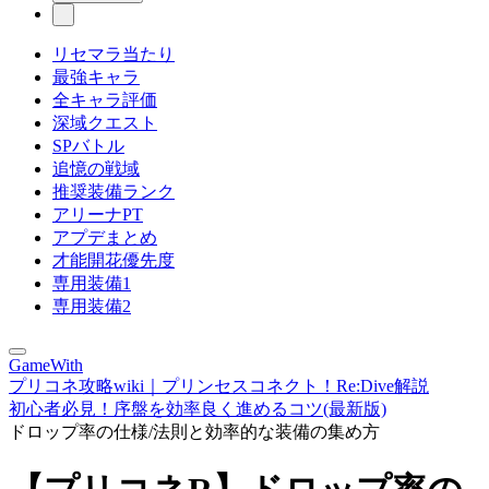
リセマラ当たり
最強キャラ
全キャラ評価
深域クエスト
SPバトル
追憶の戦域
推奨装備ランク
アリーナPT
アプデまとめ
才能開花優先度
専用装備1
専用装備2
GameWith
プリコネ攻略wiki｜プリンセスコネクト！Re:Dive解説
初心者必見！序盤を効率良く進めるコツ(最新版)
ドロップ率の仕様/法則と効率的な装備の集め方