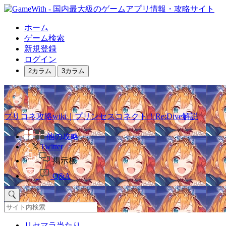
ホーム
ゲーム検索
新規登録
ログイン
2カラム
3カラム
プリコネ攻略wiki｜プリンセスコネクト！Re:Dive解説
他の攻略
Twitter
掲示板
Q&A
リセマラ当たり