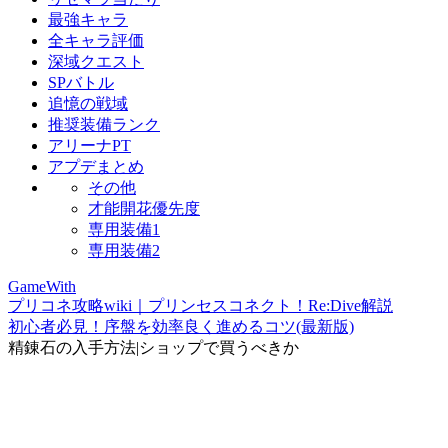
最強キャラ
全キャラ評価
深域クエスト
SPバトル
追憶の戦域
推奨装備ランク
アリーナPT
アプデまとめ
その他
才能開花優先度
専用装備1
専用装備2
GameWith
プリコネ攻略wiki｜プリンセスコネクト！Re:Dive解説
初心者必見！序盤を効率良く進めるコツ(最新版)
精錬石の入手方法|ショップで買うべきか