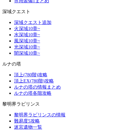
専用装備1まとめ
深域クエスト
深域クエスト追加
火深域10章~
水深域10章~
風深域10章~
光深域10章~
闇深域10章~
ルナの塔
頂上(780階)攻略
頂上EX(780階)攻略
ルナの塔の情報まとめ
ルナの塔各階攻略
黎明界ラビリンス
黎明界ラビリンスの情報
難易度5攻略
迷宮遺物一覧