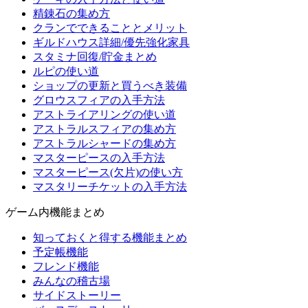
精錬石の集め方
クランでできることとメリット
ギルドハウス詳細/優先強化家具
スタミナ回復/貯金まとめ
ルピの使い道
ショップの更新と買うべき装備
グロウスフィアの入手方法
アストライアリングの使い道
アストラルスフィアの集め方
アストラルシャードの集め方
マスターピースの入手方法
マスターピース(欠片)の使い方
マスタリーチケットの入手方法
ゲーム内機能まとめ
知っておくと得する機能まとめ
予定帳機能
フレンド機能
みんなの稽古場
サイドストーリー