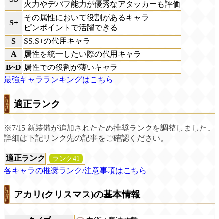
火力やデバフ能力が優秀なアタッカーも評価
その属性において役割があるキャラ
S+
ピンポイントで活躍できる
S
SS,S+の代用キャラ
A
属性を統一したい際の代用キャラ
B~D
属性での役割が薄いキャラ
最強キャラランキングはこちら
適正ランク
※7/15 新装備が追加されたため推奨ランクを調整しました。
詳細は下記リンク先の記事をご確認ください。
適正ランク
ランク41
各キャラの推奨ランク/注意事項はこちら
アカリ(クリスマス)の基本情報