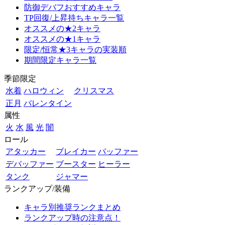
防御デバフおすすめキャラ
TP回復/上昇持ちキャラ一覧
オススメの★2キャラ
オススメの★1キャラ
限定/恒常★3キャラの実装順
期間限定キャラ一覧
季節限定
水着
ハロウィン
クリスマス
正月
バレンタイン
属性
火
水
風
光
闇
ロール
アタッカー
ブレイカー
バッファー
デバッファー
ブースター
ヒーラー
タンク
ジャマー
ランクアップ/装備
キャラ別推奨ランクまとめ
ランクアップ時の注意点！