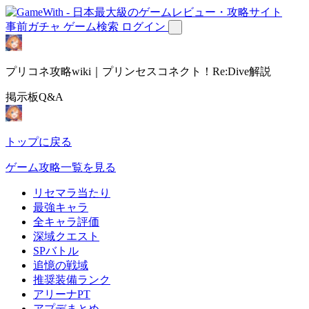
事前ガチャ
ゲーム検索
ログイン
プリコネ攻略wiki｜プリンセスコネクト！Re:Dive解説
掲示板Q&A
トップに戻る
ゲーム攻略一覧を見る
リセマラ当たり
最強キャラ
全キャラ評価
深域クエスト
SPバトル
追憶の戦域
推奨装備ランク
アリーナPT
アプデまとめ