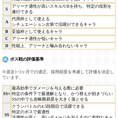
アリーナ適性が高いスキル/UBを持ち、特定の役割を
S
遂行できる
代用枠として使える
A
シチュエーション次第で活躍ができるキャラ
B
妥協枠として使えるキャラ
C
アリーナ適性が低いキャラ
D
性能上、アリーナと噛み合わないキャラ
ボス戦の評価基準
※直近1~3ヶ月での適正、採用頻度を考慮して評価を決定し
ています。
最高効率でダメージを与える際に必要
SS+
特定の条件下で最適解となり、かつ替えが効きづらい
SSの中でも攻略難易度を大きく落とせる
クランバトルの4,5段階目で活躍できる
特定のボスで最適性
SS
汎用性が高く、高いダメージを与えるのに有効なキャ