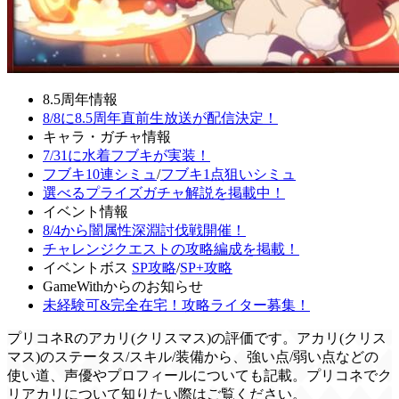
8.5周年情報
8/8に8.5周年直前生放送が配信決定！
キャラ・ガチャ情報
7/31に水着フブキが実装！
フブキ10連シミュ
/
フブキ1点狙いシミュ
選べるプライズガチャ解説を掲載中！
イベント情報
8/4から闇属性深淵討伐戦開催！
チャレンジクエストの攻略編成を掲載！
イベントボス
SP攻略
/
SP+攻略
GameWithからのお知らせ
未経験可&完全在宅！攻略ライター募集！
プリコネRのアカリ(クリスマス)の評価です。アカリ(クリス
マス)のステータス/スキル/装備から、強い点/弱い点などの
使い道、声優やプロフィールについても記載。プリコネでク
リアカリについて知りたい際はご覧ください。