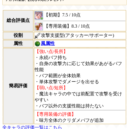
【初期】
7.5
/
10点
総合評価点
【専用装備】
8.3
/
10点
役割
攻撃支援型(アタッカー/サポーター)
属性
風属性
【強い点/長所】
・永続バフ持ち
・自身の攻撃力に応じて効果があがるバフ
性能
・バフ範囲が全体効果
・単体攻撃でダメージを出せる
簡易評価
【弱い点/短所】
・魔法キャラの中では前配置で攻撃を受け
やすい
・バフ以外の支援性能は持たない
【専用装備の評価】
・味方全体のクリダメバフが追加
全キャラの評価一覧はこちら