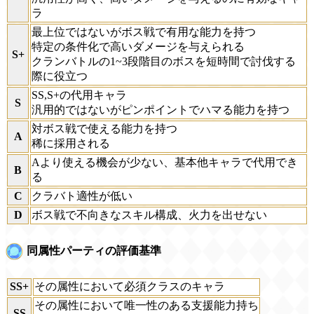
ラ
最上位ではないがボス戦で有用な能力を持つ
特定の条件化で高いダメージを与えられる
S+
クランバトルの1~3段階目のボスを短時間で討伐する
際に役立つ
SS,S+の代用キャラ
S
汎用的ではないがピンポイントでハマる能力を持つ
対ボス戦で使える能力を持つ
A
稀に採用される
Aより使える機会が少ない、基本他キャラで代用でき
B
る
C
クラバト適性が低い
D
ボス戦で不向きなスキル構成、火力を出せない
同属性パーティの評価基準
SS+
その属性において必須クラスのキャラ
その属性において唯一性のある支援能力持ち
SS