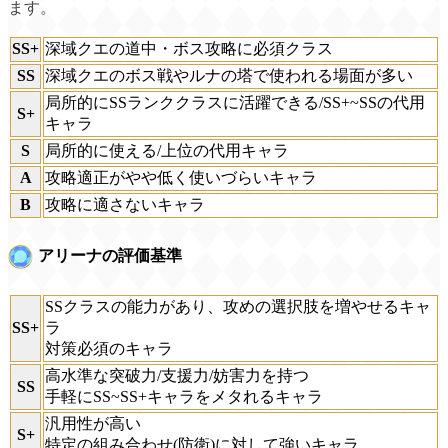
ます。
SS+
深域クエの道中・ボス攻略に必須クラス
SS
深域クエのボス戦やルナの塔で使われる場面が多い
局所的にSSランククラスに活躍できる/SS+~SSの代用
S+
キャラ
S
局所的に使える/上位の代用キャラ
A
攻略適正がやや低く使いづらいキャラ
B
攻略に適さないキャラ
アリーナの評価基準
SSクラスの能力があり、攻めの選択肢を増やせるキャ
SS+
ラ
対策必須のキャラ
高水準な突破力/支援力/妨害力を持つ
SS
手軽にSS~SS+キャラをメタれるキャラ
汎用性が高い
S+
特定の組み合わせ(防衛)に対して強いキャラ