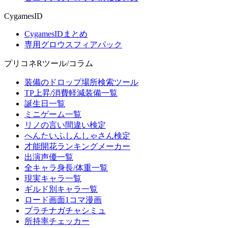
CygamesID
CygamesIDまとめ
専用グロウスフィアパック
プリコネRツール/コラム
装備のドロップ場所検索ツール
TP上昇/消費軽減装備一覧
誕生日一覧
ミニゲーム一覧
リノの言い間違い検定
へんたいふしんしゃさん検定
才能開花ランキングメーカー
出演声優一覧
全キャラ身長/体重一覧
現実キャラ一覧
ギルド別キャラ一覧
ロード画面1コマ漫画
プラチナガチャシミュ
所持率チェッカー