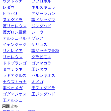
ウズトゥナ
ププロポル
レダウ
ネルスキュラ
ヒラバミ
アジャラカン
ヌエグドラ
護ドシャグマ
護リオレウス
ジンダハド
護ガロン亜種
シーウー
アルシュベルド
ゾシア
イャンクック
ゲリョス
リオレイア
護ジャナフ亜種
リオレウス
グラビモス
ドドブランゴ
ゴアマガラ
タマミツネ
王レダウ
ラギアクルス
セルレギオス
王ウズトゥナ
オメガ
零式オメガ
王ヌエグドラ
ゴグマジオス
王ジンダハド
王アルシュ
周回攻略