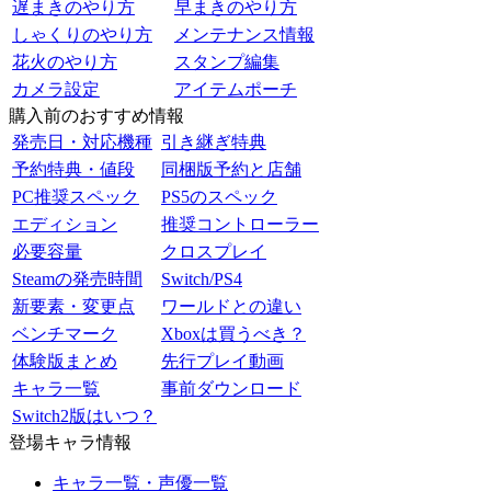
遅まきのやり方
早まきのやり方
しゃくりのやり方
メンテナンス情報
花火のやり方
スタンプ編集
カメラ設定
アイテムポーチ
購入前のおすすめ情報
発売日・対応機種
引き継ぎ特典
予約特典・値段
同梱版予約と店舗
PC推奨スペック
PS5のスペック
エディション
推奨コントローラー
必要容量
クロスプレイ
Steamの発売時間
Switch/PS4
新要素・変更点
ワールドとの違い
ベンチマーク
Xboxは買うべき？
体験版まとめ
先行プレイ動画
キャラ一覧
事前ダウンロード
Switch2版はいつ？
登場キャラ情報
キャラ一覧・声優一覧