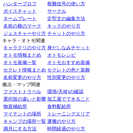
ハンタープロフ
救難信号の使い方
ボイスチャット
サークル
ネームプレート
定型文の編集方法
名前の横のマーク
キックのやり方
ジェスチャーやり方
チャットのやり方
キャラ・オトモ関連
キャラクリのやり方
身だしなみチケット
オトモ情報まとめ
オトモレシピ
オトモ装備一覧
オトモおすすめ装備
セクレト情報まとめ
セクレトの色と装飾
名前変更のやり方
性別変更のやり方
拠点・マップ関連
ファストトラベル
環境(天候)の確認
選択肢の違いと影響
加工屋でできること
物資補給所
食料配給所
マイテントの場所
トレーニングエリア
キャンプの場所一覧
運搬のやり方
満月にする方法
時間経過のやり方