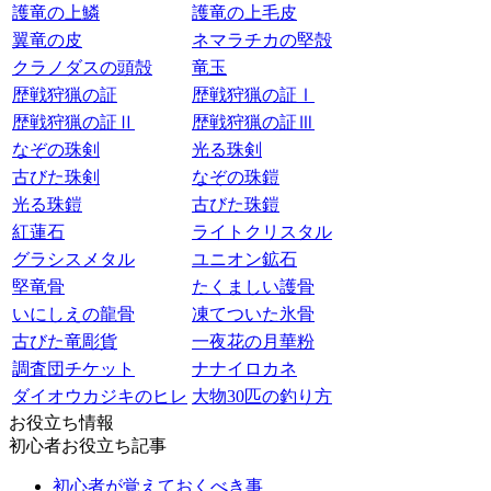
護竜の上鱗
護竜の上毛皮
翼竜の皮
ネマラチカの堅殻
クラノダスの頭殻
竜玉
歴戦狩猟の証
歴戦狩猟の証Ⅰ
歴戦狩猟の証Ⅱ
歴戦狩猟の証Ⅲ
なぞの珠剣
光る珠剣
古びた珠剣
なぞの珠鎧
光る珠鎧
古びた珠鎧
紅蓮石
ライトクリスタル
グラシスメタル
ユニオン鉱石
堅竜骨
たくましい護骨
いにしえの龍骨
凍てついた氷骨
古びた竜彫貨
一夜花の月華粉
調査団チケット
ナナイロカネ
ダイオウカジキのヒレ
大物30匹の釣り方
お役立ち情報
初心者お役立ち記事
初心者が覚えておくべき事