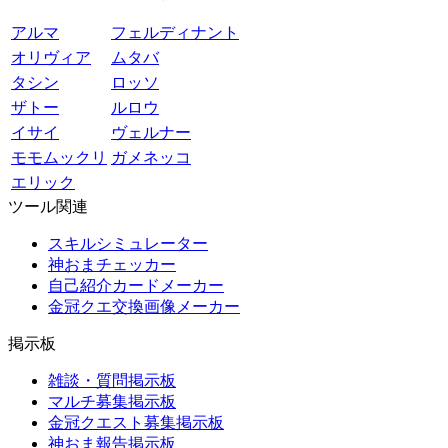
アルマ
フェルディナント
オリヴィア
ムタバ
タシン
ロッソ
ザトー
ルロウ
イサイ
ヴェルナー
モモムックリ
ガメネッコ
エリック
ツール関連
スキルシミュレーター
神おまチェッカー
自己紹介カードメーカー
金冠クエ交換画像メーカー
掲示板
雑談・質問掲示板
マルチ募集掲示板
金冠クエスト募集掲示板
神おま報告掲示板