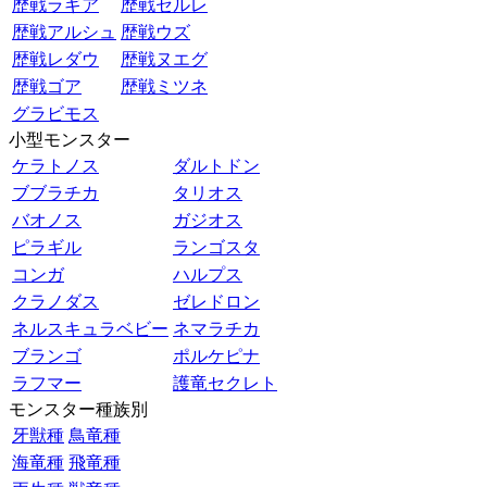
歴戦ラギア
歴戦セルレ
歴戦アルシュ
歴戦ウズ
歴戦レダウ
歴戦ヌエグ
歴戦ゴア
歴戦ミツネ
グラビモス
小型モンスター
ケラトノス
ダルトドン
ブブラチカ
タリオス
バオノス
ガジオス
ピラギル
ランゴスタ
コンガ
ハルプス
クラノダス
ゼレドロン
ネルスキュラベビー
ネマラチカ
ブランゴ
ポルケピナ
ラフマー
護竜セクレト
モンスター種族別
牙獣種
鳥竜種
海竜種
飛竜種