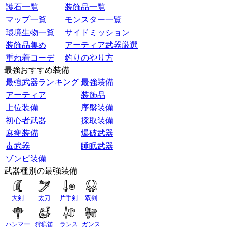
護石一覧
装飾品一覧
マップ一覧
モンスター一覧
環境生物一覧
サイドミッション
装飾品集め
アーティア武器厳選
重ね着コーデ
釣りのやり方
最強おすすめ装備
最強武器ランキング
最強装備
アーティア
装飾品
上位装備
序盤装備
初心者武器
採取装備
麻痺装備
爆破武器
毒武器
睡眠武器
ゾンビ装備
武器種別の最強装備
大剣
太刀
片手剣
双剣
ハンマー
狩猟笛
ランス
ガンス