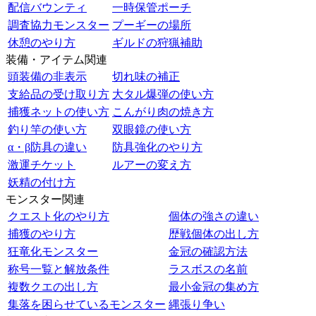
配信バウンティ
一時保管ポーチ
調査協力モンスター
プーギーの場所
休憩のやり方
ギルドの狩猟補助
装備・アイテム関連
頭装備の非表示
切れ味の補正
支給品の受け取り方
大タル爆弾の使い方
捕獲ネットの使い方
こんがり肉の焼き方
釣り竿の使い方
双眼鏡の使い方
α・β防具の違い
防具強化のやり方
激運チケット
ルアーの変え方
妖精の付け方
モンスター関連
クエスト化のやり方
個体の強さの違い
捕獲のやり方
歴戦個体の出し方
狂竜化モンスター
金冠の確認方法
称号一覧と解放条件
ラスボスの名前
複数クエの出し方
最小金冠の集め方
集落を困らせているモンスター
縄張り争い