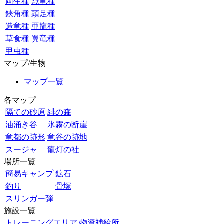
両生種
獣竜種
鋏角種
頭足種
造竜種
亜龍種
草食種
翼竜種
甲虫種
マップ/生物
マップ一覧
各マップ
隔ての砂原
緋の森
油涌き谷
氷霧の断崖
竜都の跡形
竜谷の跡地
スージャ
龍灯の社
場所一覧
簡易キャンプ
鉱石
釣り
骨塚
スリンガー弾
施設一覧
トレーニングエリア
物資補給所