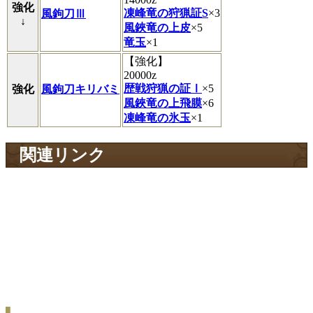
強化
凍峰竜の狩猟証S
×3
風鉤刀Ⅲ
↓
風鋏竜の上皮
×5
竜玉
×1
【強化】
20000z
歴戦狩猟の証Ⅰ
×5
強化
風鉤刀キリバミ
風鋏竜の上飛膜
×6
凍峰竜の氷玉
×1
関連リンク