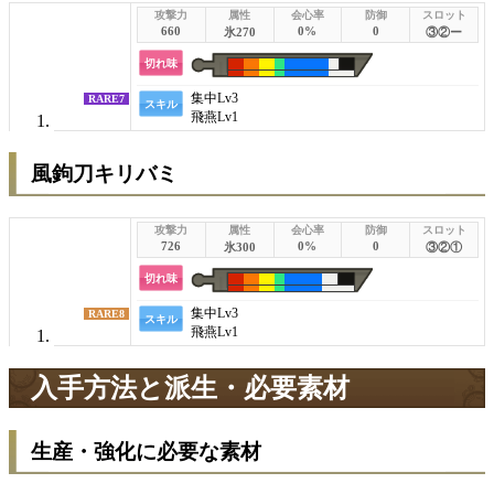
660
0%
0
氷270
③②ー
切れ味
集中
Lv3
RARE7
スキル
飛燕
Lv1
風鉤刀キリバミ
726
0%
0
氷300
③②①
切れ味
集中
Lv3
RARE8
スキル
飛燕
Lv1
入手方法と派生・必要素材
生産・強化に必要な素材