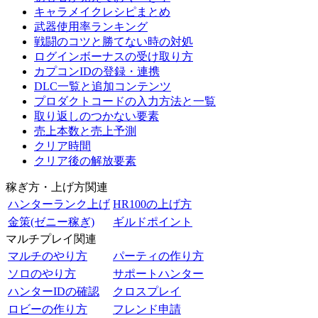
キャラメイクレシピまとめ
武器使用率ランキング
戦闘のコツと勝てない時の対処
ログインボーナスの受け取り方
カプコンIDの登録・連携
DLC一覧と追加コンテンツ
プロダクトコードの入力方法と一覧
取り返しのつかない要素
売上本数と売上予測
クリア時間
クリア後の解放要素
稼ぎ方・上げ方関連
ハンターランク上げ
HR100の上げ方
金策(ゼニー稼ぎ)
ギルドポイント
マルチプレイ関連
マルチのやり方
パーティの作り方
ソロのやり方
サポートハンター
ハンターIDの確認
クロスプレイ
ロビーの作り方
フレンド申請