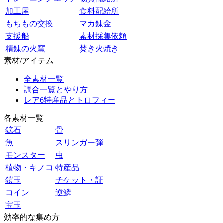
加工屋
食料配給所
もちもの交換
マカ錬金
支援船
素材採集依頼
精錬の火窯
焚き火焼き
素材/アイテム
全素材一覧
調合一覧とやり方
レア6特産品とトロフィー
各素材一覧
鉱石
骨
魚
スリンガー弾
モンスター
虫
植物・キノコ
特産品
鎧玉
チケット・証
コイン
逆鱗
宝玉
効率的な集め方