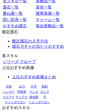
全スキル一覧
装飾品一覧
護石一覧
装衣一覧
重ね着一覧
護竜装備一覧
隠し防具一覧
チャーム一覧
おすすめ護石
複合装飾品一覧
鑑定護石
鑑定護石の入手方法
護石ガチャの当たりおすすめ
各スキル
シリーズ
グループ
上位おすすめ装備
上位おすすめ装備まとめ
大剣
太刀
片手
双剣
ハンマー
狩猟笛
ランス
ガンス
スラアク
チャアク
操虫棍
弓
ライトボウガン
ヘビィボウガン
おすすめスキル