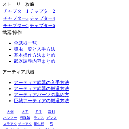
ストーリー攻略
チャプター1
チャプター2
チャプター3
チャプター4
チャプター5
チャプター6
武器/操作
全武器一覧
猟虫一覧と入手方法
基本操作方法まとめ
武器調整内容まとめ
アーティア武器
アーティア武器の入手方法
アーティア武器の厳選方法
アーティアパーツの集め方
巨戟アーティアの厳選方法
大剣
太刀
片手
双剣
ハンマー
狩猟笛
ランス
ガンス
スラアク
チャアク
操虫棍
弓