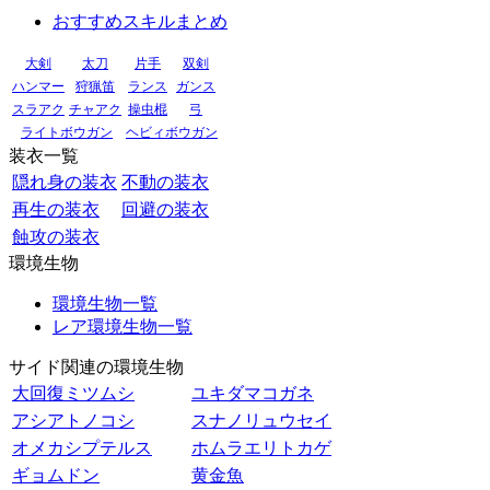
おすすめスキルまとめ
大剣
太刀
片手
双剣
ハンマー
狩猟笛
ランス
ガンス
スラアク
チャアク
操虫棍
弓
ライトボウガン
ヘビィボウガン
装衣一覧
隠れ身の装衣
不動の装衣
再生の装衣
回避の装衣
蝕攻の装衣
環境生物
環境生物一覧
レア環境生物一覧
サイド関連の環境生物
大回復ミツムシ
ユキダマコガネ
アシアトノコシ
スナノリュウセイ
オメカシプテルス
ホムラエリトカゲ
ギョムドン
黄金魚