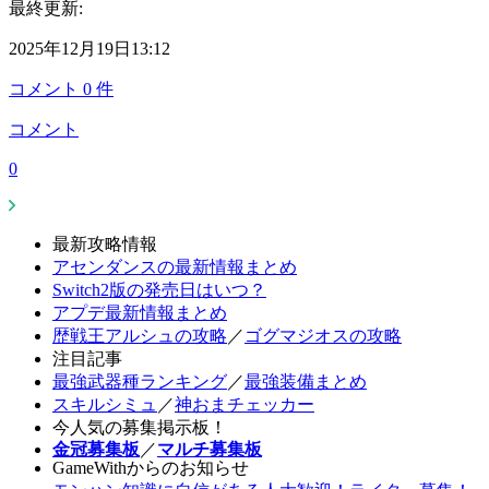
最終更新:
2025年12月19日13:12
コメント
0
件
コメント
0
最新攻略情報
アセンダンスの最新情報まとめ
Switch2版の発売日はいつ？
アプデ最新情報まとめ
歴戦王アルシュの攻略
／
ゴグマジオスの攻略
注目記事
最強武器種ランキング
／
最強装備まとめ
スキルシミュ
／
神おまチェッカー
今人気の募集掲示板！
金冠募集板
／
マルチ募集板
GameWithからのお知らせ