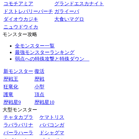
コモチアミア
グランドエスカナイト
ドストレバリーパーチ
ガライーバ
ダイオウカジキ
大食いマグロ
ニュウドウイカ
モンスター攻略
全モンスター一覧
最強モンスターランキング
弱点への特殊攻撃と特殊ダウン
新モンスター
復活
歴戦王
歴戦
狂竜化
小型
護竜
頂点
歴戦星9
歴戦星10
大型モンスター
チャタカブラ
ケマトリス
ラバラバリナ
ババコンガ
バーラハーラ
ドシャグマ