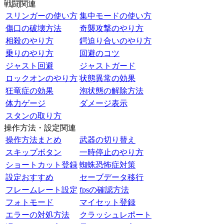
戦闘関連
スリンガーの使い方
集中モードの使い方
傷口の破壊方法
奇襲攻撃のやり方
相殺のやり方
鍔迫り合いのやり方
乗りのやり方
回避のコツ
ジャスト回避
ジャストガード
ロックオンのやり方
状態異常の効果
狂竜症の効果
泡状態の解除方法
体力ゲージ
ダメージ表示
スタンの取り方
操作方法・設定関連
操作方法まとめ
武器の切り替え
スキップボタン
一時停止のやり方
ショートカット登録
蜘蛛恐怖症対策
設定おすすめ
セーブデータ移行
フレームレート設定
fpsの確認方法
フォトモード
マイセット登録
エラーの対処方法
クラッシュレポート