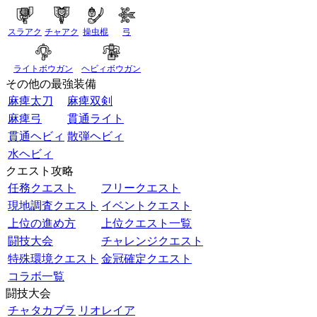
スラアク
チャアク
操虫棍
弓
ライトボウガン
ヘビィボウガン
その他の最強装備
麻痺太刀
麻痺双剣
麻痺弓
貫通ライト
貫通ヘビィ
散弾ヘビィ
水ヘビィ
クエスト攻略
任務クエスト
フリークエスト
現地調査クエスト
イベントクエスト
上位の進め方
上位クエスト一覧
闘技大会
チャレンジクエスト
特殊環境クエスト
金冠確定クエスト
コラボ一覧
闘技大会
チャタカブラ
リオレイア