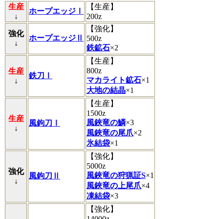
生産
【生産】
ホープエッジⅠ
↓
200z
【強化】
強化
ホープエッジⅡ
500z
↓
鉄鉱石
×2
【生産】
800z
生産
鉄刀Ⅰ
マカライト鉱石
×1
↓
大地の結晶
×1
【生産】
1500z
生産
風鋏竜の鱗
×3
風鉤刀Ⅰ
↓
風鋏竜の尾爪
×2
氷結袋
×1
【強化】
5000z
強化
風鋏竜の狩猟証S
×1
風鉤刀Ⅱ
↓
風鋏竜の上尾爪
×4
凍結袋
×3
【強化】
14000z