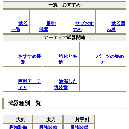
一覧・おすすめ
武器
最強
サブおす
武器重
一覧
武器
すめ
ね着
アーティア武器関連
おすすめ装
強化と厳
パーツの集め
備
選
方
巨戟アーテ
油濁した
ィア
遺装置
武器種別一覧
大剣
太刀
片手剣
最強装備
最強装備
最強装備