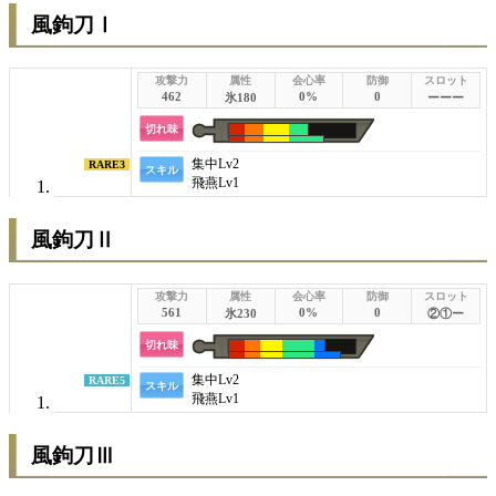
風鉤刀Ⅰ
462
0%
0
氷180
ーーー
切れ味
集中
Lv2
RARE3
スキル
飛燕
Lv1
風鉤刀Ⅱ
561
0%
0
氷230
②①ー
切れ味
集中
Lv2
RARE5
スキル
飛燕
Lv1
風鉤刀Ⅲ