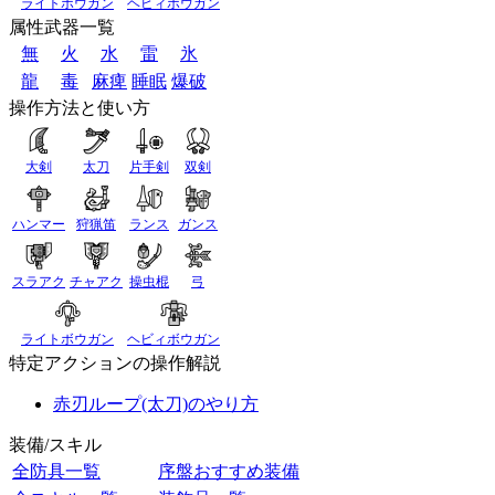
ライトボウガン
ヘビィボウガン
属性武器一覧
無
火
水
雷
氷
龍
毒
麻痺
睡眠
爆破
操作方法と使い方
大剣
太刀
片手剣
双剣
ハンマー
狩猟笛
ランス
ガンス
スラアク
チャアク
操虫棍
弓
ライトボウガン
ヘビィボウガン
特定アクションの操作解説
赤刃ループ(太刀)のやり方
装備/スキル
全防具一覧
序盤おすすめ装備