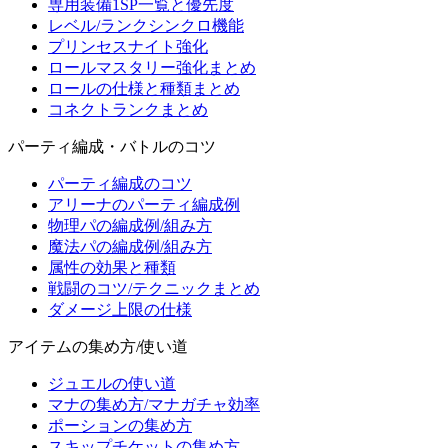
専用装備1SP一覧と優先度
レベル/ランクシンクロ機能
プリンセスナイト強化
ロールマスタリー強化まとめ
ロールの仕様と種類まとめ
コネクトランクまとめ
パーティ編成・バトルのコツ
パーティ編成のコツ
アリーナのパーティ編成例
物理パの編成例/組み方
魔法パの編成例/組み方
属性の効果と種類
戦闘のコツ/テクニックまとめ
ダメージ上限の仕様
アイテムの集め方/使い道
ジュエルの使い道
マナの集め方/マナガチャ効率
ポーションの集め方
スキップチケットの集め方