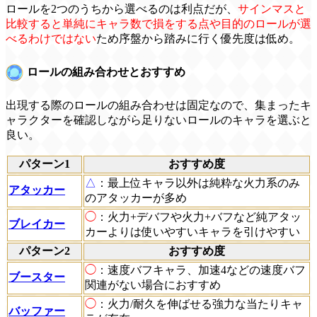
ロールを2つのうちから選べるのは利点だが、
サインマスと
比較すると単純にキャラ数で損をする点や目的のロールが選
べるわけではない
ため序盤から踏みに行く優先度は低め。
ロールの組み合わせとおすすめ
出現する際のロールの組み合わせは固定なので、集まったキ
ャラクターを確認しながら足りないロールのキャラを選ぶと
良い。
パターン1
おすすめ度
△
：最上位キャラ以外は純粋な火力系のみ
アタッカー
のアタッカーが多め
◯
：火力+デバフや火力+バフなど純アタッ
ブレイカー
カーよりは使いやすいキャラを引けやすい
パターン2
おすすめ度
◯
：速度バフキャラ、加速4などの速度バフ
ブースター
関連がない場合におすすめ
◯
：火力/耐久を伸ばせる強力な当たりキャ
バッファー