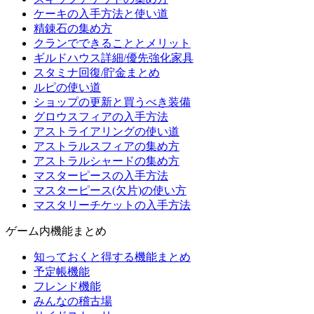
ケーキの入手方法と使い道
精錬石の集め方
クランでできることとメリット
ギルドハウス詳細/優先強化家具
スタミナ回復/貯金まとめ
ルピの使い道
ショップの更新と買うべき装備
グロウスフィアの入手方法
アストライアリングの使い道
アストラルスフィアの集め方
アストラルシャードの集め方
マスターピースの入手方法
マスターピース(欠片)の使い方
マスタリーチケットの入手方法
ゲーム内機能まとめ
知っておくと得する機能まとめ
予定帳機能
フレンド機能
みんなの稽古場