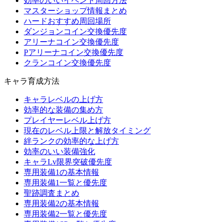
効率のいいイベント周回方法
マスターショップ情報まとめ
ハードおすすめ周回場所
ダンジョンコイン交換優先度
アリーナコイン交換優先度
Pアリーナコイン交換優先度
クランコイン交換優先度
キャラ育成方法
キャラレベルの上げ方
効率的な装備の集め方
プレイヤーレベル上げ方
現在のレベル上限と解放タイミング
絆ランクの効率的な上げ方
効率のいい装備強化
キャラLv限界突破優先度
専用装備1の基本情報
専用装備1一覧と優先度
聖跡調査まとめ
専用装備2の基本情報
専用装備2一覧と優先度