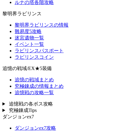
ルナの塔各階攻略
黎明界ラビリンス
黎明界ラビリンスの情報
難易度5攻略
迷宮遺物一覧
イベント一覧
ラビリンスパスポート
ラビリンスコイン
追憶の戦域/EX★5装備
追憶の戦域まとめ
究極錬成の情報まとめ
追憶戦の攻略一覧
追憶戦の各ボス攻略
究極錬成Tips
ダンジョンex7
ダンジョンex7攻略