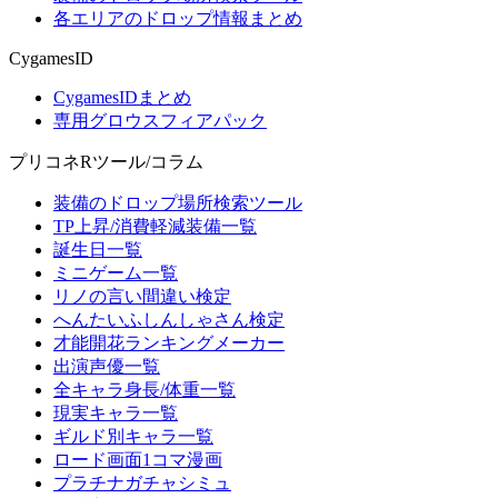
各エリアのドロップ情報まとめ
CygamesID
CygamesIDまとめ
専用グロウスフィアパック
プリコネRツール/コラム
装備のドロップ場所検索ツール
TP上昇/消費軽減装備一覧
誕生日一覧
ミニゲーム一覧
リノの言い間違い検定
へんたいふしんしゃさん検定
才能開花ランキングメーカー
出演声優一覧
全キャラ身長/体重一覧
現実キャラ一覧
ギルド別キャラ一覧
ロード画面1コマ漫画
プラチナガチャシミュ