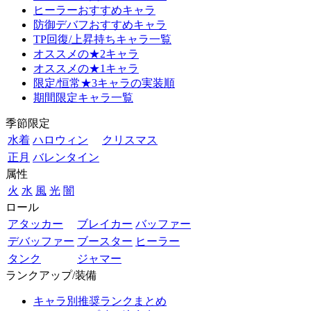
ヒーラーおすすめキャラ
防御デバフおすすめキャラ
TP回復/上昇持ちキャラ一覧
オススメの★2キャラ
オススメの★1キャラ
限定/恒常★3キャラの実装順
期間限定キャラ一覧
季節限定
水着
ハロウィン
クリスマス
正月
バレンタイン
属性
火
水
風
光
闇
ロール
アタッカー
ブレイカー
バッファー
デバッファー
ブースター
ヒーラー
タンク
ジャマー
ランクアップ/装備
キャラ別推奨ランクまとめ