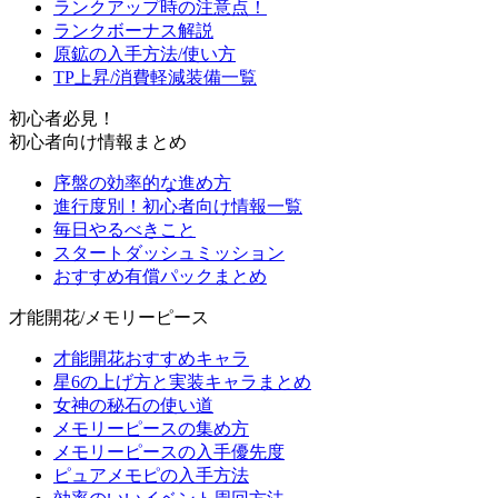
ランクアップ時の注意点！
ランクボーナス解説
原鉱の入手方法/使い方
TP上昇/消費軽減装備一覧
初心者必見！
初心者向け情報まとめ
序盤の効率的な進め方
進行度別！初心者向け情報一覧
毎日やるべきこと
スタートダッシュミッション
おすすめ有償パックまとめ
才能開花/メモリーピース
才能開花おすすめキャラ
星6の上げ方と実装キャラまとめ
女神の秘石の使い道
メモリーピースの集め方
メモリーピースの入手優先度
ピュアメモピの入手方法