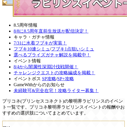
8.5周年情報
8/8に8.5周年直前生放送が配信決定！
キャラ・ガチャ情報
7/31に水着フブキが実装！
フブキ10連シミュ
/
フブキ1点狙いシミュ
選べるプライズガチャ解説を掲載中！
イベント情報
8/4から闇属性深淵討伐戦開催！
チャレンジクエストの攻略編成を掲載！
イベントボス
SP攻略
/
SP+攻略
GameWithからのお知らせ
未経験可&完全在宅！攻略ライター募集！
プリコネ(プリンセスコネクト)の黎明界ラビリンスのイベン
ト一覧です。プリコネ黎明界ラビリンスイベントの報酬やお
すすめの選択肢についてまとめています。