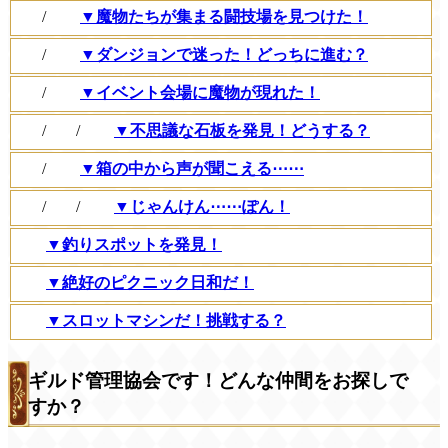
/
▼魔物たちが集まる闘技場を見つけた！
/
▼ダンジョンで迷った！どっちに進む？
/
▼イベント会場に魔物が現れた！
/
/
▼不思議な石板を発見！どうする？
/
▼箱の中から声が聞こえる⋯⋯
/
/
▼じゃんけん⋯⋯ぽん！
▼釣りスポットを発見！
▼絶好のピクニック日和だ！
▼スロットマシンだ！挑戦する？
ギルド管理協会です！どんな仲間をお探しで
すか？