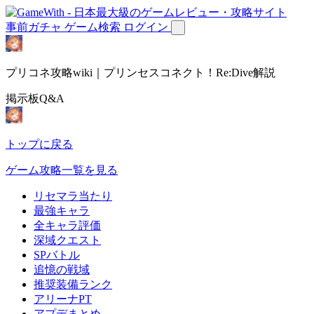
事前ガチャ
ゲーム検索
ログイン
プリコネ攻略wiki｜プリンセスコネクト！Re:Dive解説
掲示板Q&A
トップに戻る
ゲーム攻略一覧を見る
リセマラ当たり
最強キャラ
全キャラ評価
深域クエスト
SPバトル
追憶の戦域
推奨装備ランク
アリーナPT
アプデまとめ