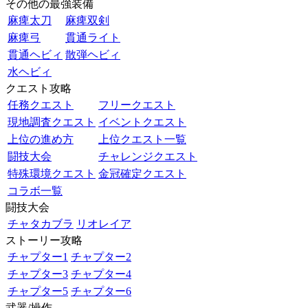
その他の最強装備
麻痺太刀
麻痺双剣
麻痺弓
貫通ライト
貫通ヘビィ
散弾ヘビィ
水ヘビィ
クエスト攻略
任務クエスト
フリークエスト
現地調査クエスト
イベントクエスト
上位の進め方
上位クエスト一覧
闘技大会
チャレンジクエスト
特殊環境クエスト
金冠確定クエスト
コラボ一覧
闘技大会
チャタカブラ
リオレイア
ストーリー攻略
チャプター1
チャプター2
チャプター3
チャプター4
チャプター5
チャプター6
武器/操作