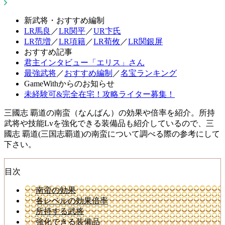
新武将・おすすめ編制
LR馬良
／
LR関平
／
UR卞氏
LR范増
／
LR項籍
／
LR荀攸
／
LR関銀屏
おすすめ記事
君主インタビュー「エリス」さん
最強武将
／
おすすめ編制
／
名宝ランキング
GameWithからのお知らせ
未経験可&完全在宅！攻略ライター募集！
三國志 覇道の南蛮（なんばん）の効果や倍率を紹介。所持
武将や技能Lvを強化できる装備品も紹介しているので、三
國志 覇道(三国志覇道)の南蛮について調べる際の参考にして
下さい。
目次
南蛮の効果
各レベルの効果倍率
所持する武将
強化できる装備品