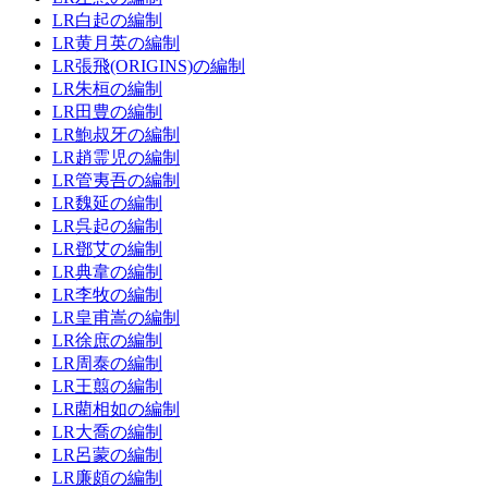
LR白起の編制
LR黄月英の編制
LR張飛(ORIGINS)の編制
LR朱桓の編制
LR田豊の編制
LR鮑叔牙の編制
LR趙霊児の編制
LR管夷吾の編制
LR魏延の編制
LR呉起の編制
LR鄧艾の編制
LR典韋の編制
LR李牧の編制
LR皇甫嵩の編制
LR徐庶の編制
LR周泰の編制
LR王翦の編制
LR藺相如の編制
LR大喬の編制
LR呂蒙の編制
LR廉頗の編制