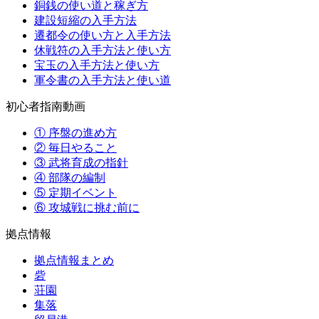
銅銭の使い道と稼ぎ方
建設短縮の入手方法
遷都令の使い方と入手方法
休戦符の入手方法と使い方
宝玉の入手方法と使い方
軍令書の入手方法と使い道
初心者指南動画
① 序盤の進め方
② 毎日やること
③ 武将育成の指針
④ 部隊の編制
⑤ 定期イベント
⑥ 攻城戦に挑む前に
拠点情報
拠点情報まとめ
砦
荘園
集落