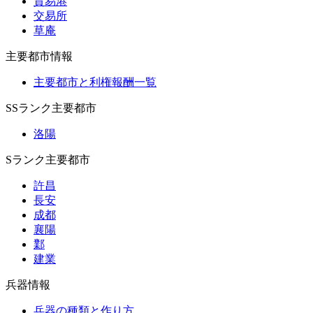
貿易港
交易所
草庵
主要都市情報
主要都市と利権報酬一覧
SSランク主要都市
洛陽
Sランク主要都市
許昌
長安
成都
襄陽
鄴
建業
兵器情報
兵器の種類と作り方