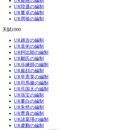
UR龐統の編制
UR陸遜の編制
UR董卓の編制
UR周瑜の編制
天賦1000
UR越吉の編制
UR袁術の編制
UR軻比能の編制
UR鄒氏の編制
UR歩練師の編制
UR厳顔の編制
UR辛憲英の編制
UR司馬徽の編制
UR呉国太の編制
UR張宝の編制
UR董白の編制
UR朱然の編制
UR曹真の編制
UR諸葛瑾の編制
UR虞翻の編制