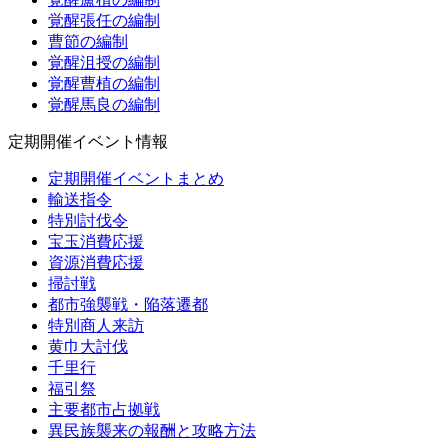
覚醒張任の編制
曹節の編制
覚醒沮授の編制
覚醒曹植の編制
覚醒馬良の編制
定期開催イベント情報
定期開催イベントまとめ
輸送指令
特別討伐令
宝玉消費応援
資源消費応援
掃討戦
都市強襲戦・陥落遷都
特別商人来訪
黄巾大討伐
千里行
福引祭
主要都市占拠戦
異民族襲来の報酬と攻略方法