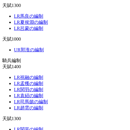
天賦1300
LR馬良の編制
LR夏侯淵の編制
LR呂蒙の編制
天賦1000
UR郭淮の編制
騎兵編制
天賦1400
LR祝融の編制
LR孟獲の編制
LR関羽の編制
LR袁紹の編制
LR司馬懿の編制
LR趙雲の編制
天賦1300
LR関平の編制