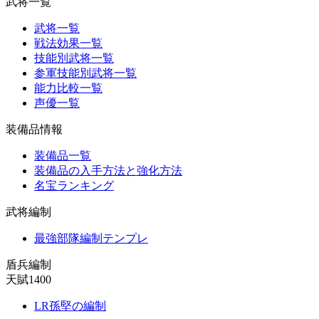
武将一覧
武将一覧
戦法効果一覧
技能別武将一覧
参軍技能別武将一覧
能力比較一覧
声優一覧
装備品情報
装備品一覧
装備品の入手方法と強化方法
名宝ランキング
武将編制
最強部隊編制テンプレ
盾兵編制
天賦1400
LR孫堅の編制