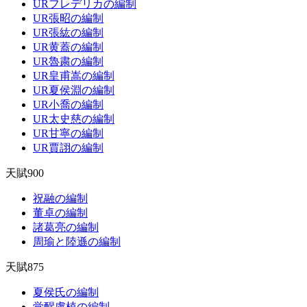
URフレデリカの編制
UR張昭の編制
UR張紘の編制
UR黄蓋の編制
UR魯粛の編制
UR皇甫嵩の編制
UR夏侯淵の編制
UR小喬の編制
UR太史慈の編制
UR甘寧の編制
UR賈詡の編制
天賦900
祝融の編制
董卓の編制
諸葛亮の編制
周瑜と陸遜の編制
天賦875
夏侯氏の編制
覚醒盧植の編制