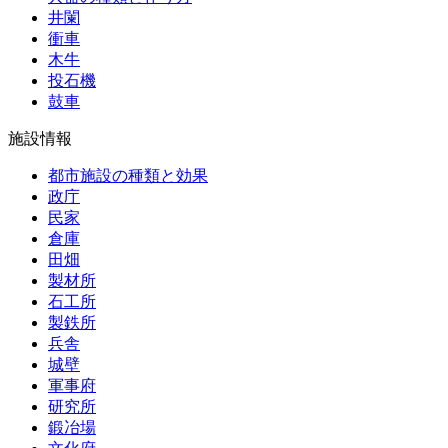
井闌
衝車
木牛
投石機
鼓車
施設情報
都市施設の種類と効果
政庁
民家
倉庫
田畑
製材所
石工所
製鉄所
兵舎
城壁
軍事府
研究所
鍛冶場