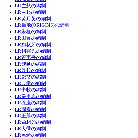
LR左慈の編制
LR白起の編制
LR黄月英の編制
LR張飛(ORIGINS)の編制
LR朱桓の編制
LR田豊の編制
LR鮑叔牙の編制
LR趙霊児の編制
LR管夷吾の編制
LR魏延の編制
LR呉起の編制
LR鄧艾の編制
LR典韋の編制
LR李牧の編制
LR皇甫嵩の編制
LR徐庶の編制
LR周泰の編制
LR王翦の編制
LR藺相如の編制
LR大喬の編制
LR呂蒙の編制