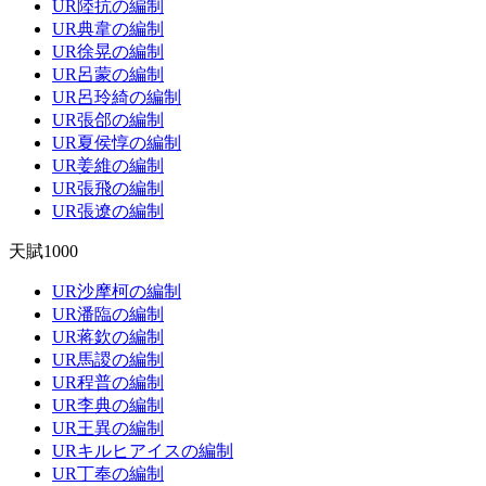
UR陸抗の編制
UR典韋の編制
UR徐晃の編制
UR呂蒙の編制
UR呂玲綺の編制
UR張郃の編制
UR夏侯惇の編制
UR姜維の編制
UR張飛の編制
UR張遼の編制
天賦1000
UR沙摩柯の編制
UR潘臨の編制
UR蒋欽の編制
UR馬謖の編制
UR程普の編制
UR李典の編制
UR王異の編制
URキルヒアイスの編制
UR丁奉の編制