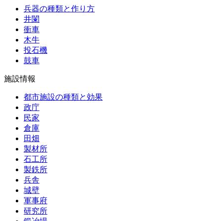
兵器の種類と作り方
井闌
衝車
木牛
投石機
鼓車
施設情報
都市施設の種類と効果
政庁
民家
倉庫
田畑
製材所
石工所
製鉄所
兵舎
城壁
軍事府
研究所