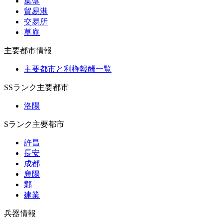
集落
貿易港
交易所
草庵
主要都市情報
主要都市と利権報酬一覧
SSランク主要都市
洛陽
Sランク主要都市
許昌
長安
成都
襄陽
鄴
建業
兵器情報