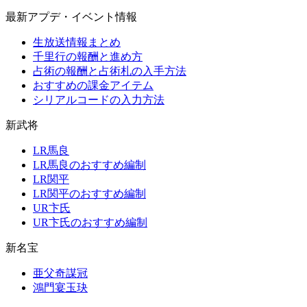
最新アプデ・イベント情報
生放送情報まとめ
千里行の報酬と進め方
占術の報酬と占術札の入手方法
おすすめの課金アイテム
シリアルコードの入力方法
新武将
LR馬良
LR馬良のおすすめ編制
LR関平
LR関平のおすすめ編制
UR卞氏
UR卞氏のおすすめ編制
新名宝
亜父奇謀冠
鴻門宴玉玦