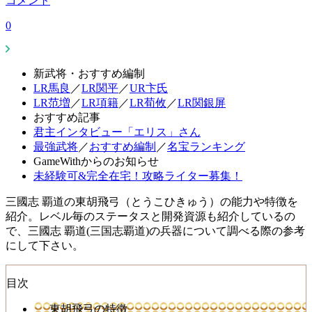
コメント
0
新武将・おすすめ編制
LR馬良
／
LR関平
／
UR卞氏
LR范増
／
LR項籍
／
LR荀攸
／
LR関銀屏
おすすめ記事
君主インタビュー「エリス」さん
最強武将
／
おすすめ編制
／
名宝ランキング
GameWithからのお知らせ
未経験可&完全在宅！攻略ライター募集！
三國志 覇道の東胡飛弓（とうこひきゅう）の能力や特徴を
紹介。レベル毎のステータスと開発資源も紹介しているの
で、三國志 覇道(三国志覇道)の兵器について調べる際の参考
にして下さい。
目次
東胡飛弓の特徴