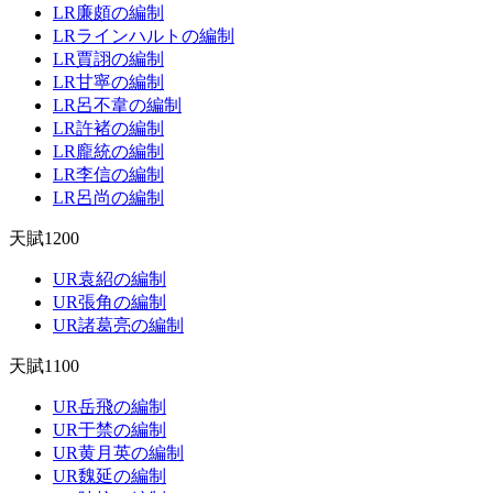
LR廉頗の編制
LRラインハルトの編制
LR賈詡の編制
LR甘寧の編制
LR呂不韋の編制
LR許褚の編制
LR龐統の編制
LR李信の編制
LR呂尚の編制
天賦1200
UR袁紹の編制
UR張角の編制
UR諸葛亮の編制
天賦1100
UR岳飛の編制
UR于禁の編制
UR黄月英の編制
UR魏延の編制