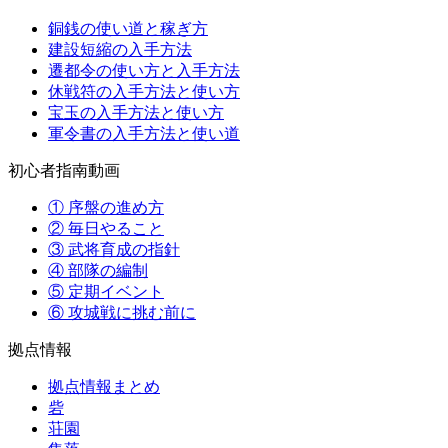
銅銭の使い道と稼ぎ方
建設短縮の入手方法
遷都令の使い方と入手方法
休戦符の入手方法と使い方
宝玉の入手方法と使い方
軍令書の入手方法と使い道
初心者指南動画
① 序盤の進め方
② 毎日やること
③ 武将育成の指針
④ 部隊の編制
⑤ 定期イベント
⑥ 攻城戦に挑む前に
拠点情報
拠点情報まとめ
砦
荘園