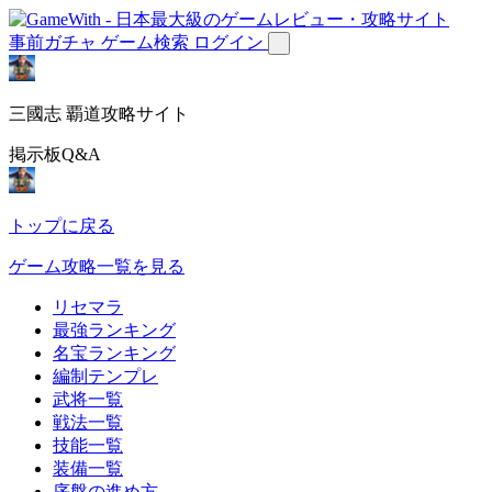
事前ガチャ
ゲーム検索
ログイン
三國志 覇道攻略サイト
掲示板Q&A
トップに戻る
ゲーム攻略一覧を見る
リセマラ
最強ランキング
名宝ランキング
編制テンプレ
武将一覧
戦法一覧
技能一覧
装備一覧
序盤の進め方