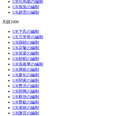
UR司馬懿の編制
UR孫策の編制
UR趙雲の編制
天賦1000
UR卞氏の編制
UR兀突骨の編制
UR蹋頓の編制
UR花鬘の編制
UR張梁の編制
UR郝昭の編制
UR張春華の編制
UR満寵の編制
UR廖化の編制
UR関索の編制
UR曹洪の編制
UR関興の編制
UR蔡琰の編制
UR曹叡の編制
UR凌統の編制
UR陳宮の編制