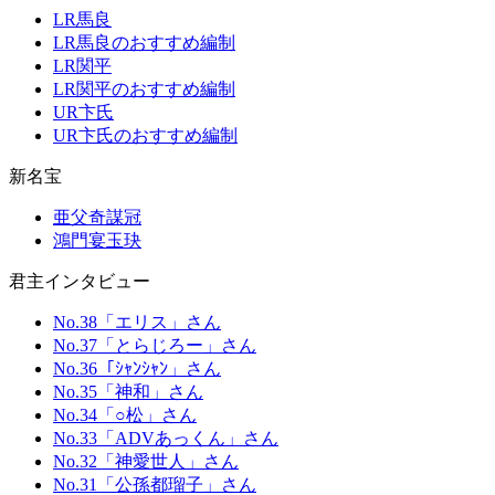
LR馬良
LR馬良のおすすめ編制
LR関平
LR関平のおすすめ編制
UR卞氏
UR卞氏のおすすめ編制
新名宝
亜父奇謀冠
鴻門宴玉玦
君主インタビュー
No.38「エリス」さん
No.37「とらじろー」さん
No.36「ｼｬﾝｼｬﾝ」さん
No.35「神和」さん
No.34「○松」さん
No.33「ADVあっくん」さん
No.32「神愛世人」さん
No.31「公孫都瑠子」さん