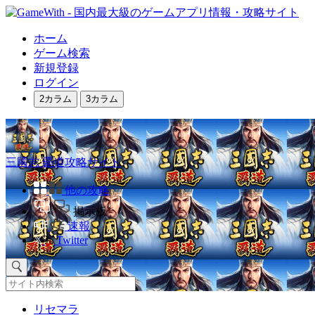
ホーム
ゲーム検索
新規登録
ログイン
2カラム
3カラム
三國志 覇道攻略サイト
他の攻略
掲示板
速報
Twitter
リセマラ