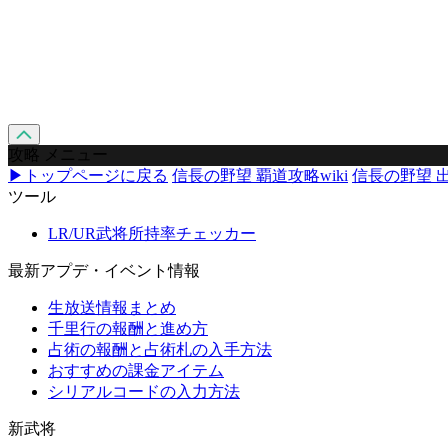
攻略 メニュー
▶トップページに戻る
信長の野望 覇道攻略wiki
信長の野望 出
ツール
LR/UR武将所持率チェッカー
最新アプデ・イベント情報
生放送情報まとめ
千里行の報酬と進め方
占術の報酬と占術札の入手方法
おすすめの課金アイテム
シリアルコードの入力方法
新武将