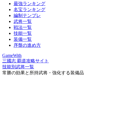
最強ランキング
名宝ランキング
編制テンプレ
武将一覧
戦法一覧
技能一覧
装備一覧
序盤の進め方
GameWith
三國志 覇道攻略サイト
技能別武将一覧
常勝の効果と所持武将・強化する装備品