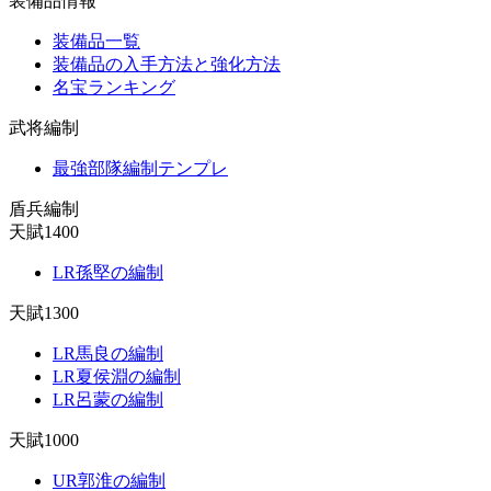
装備品情報
装備品一覧
装備品の入手方法と強化方法
名宝ランキング
武将編制
最強部隊編制テンプレ
盾兵編制
天賦1400
LR孫堅の編制
天賦1300
LR馬良の編制
LR夏侯淵の編制
LR呂蒙の編制
天賦1000
UR郭淮の編制