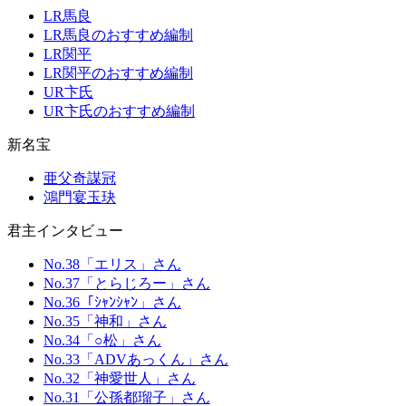
LR馬良
LR馬良のおすすめ編制
LR関平
LR関平のおすすめ編制
UR卞氏
UR卞氏のおすすめ編制
新名宝
亜父奇謀冠
鴻門宴玉玦
君主インタビュー
No.38「エリス」さん
No.37「とらじろー」さん
No.36「ｼｬﾝｼｬﾝ」さん
No.35「神和」さん
No.34「○松」さん
No.33「ADVあっくん」さん
No.32「神愛世人」さん
No.31「公孫都瑠子」さん