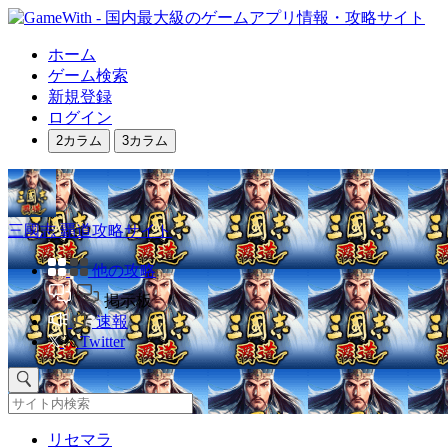
ホーム
ゲーム検索
新規登録
ログイン
2カラム
3カラム
三國志 覇道攻略サイト
他の攻略
掲示板
速報
Twitter
リセマラ