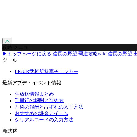
攻略 メニュー
▶トップページに戻る
信長の野望 覇道攻略wiki
信長の野望 出
ツール
LR/UR武将所持率チェッカー
最新アプデ・イベント情報
生放送情報まとめ
千里行の報酬と進め方
占術の報酬と占術札の入手方法
おすすめの課金アイテム
シリアルコードの入力方法
新武将