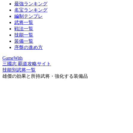
最強ランキング
名宝ランキング
編制テンプレ
武将一覧
戦法一覧
技能一覧
装備一覧
序盤の進め方
GameWith
三國志 覇道攻略サイト
技能別武将一覧
雄傑の効果と所持武将・強化する装備品