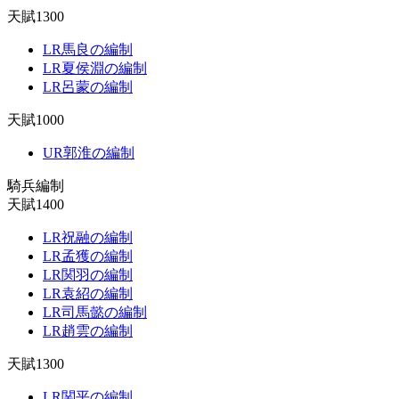
天賦1300
LR馬良の編制
LR夏侯淵の編制
LR呂蒙の編制
天賦1000
UR郭淮の編制
騎兵編制
天賦1400
LR祝融の編制
LR孟獲の編制
LR関羽の編制
LR袁紹の編制
LR司馬懿の編制
LR趙雲の編制
天賦1300
LR関平の編制