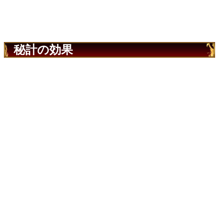
秘計の効果