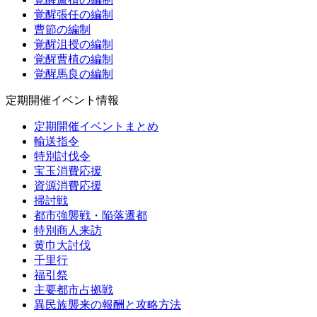
覚醒張任の編制
曹節の編制
覚醒沮授の編制
覚醒曹植の編制
覚醒馬良の編制
定期開催イベント情報
定期開催イベントまとめ
輸送指令
特別討伐令
宝玉消費応援
資源消費応援
掃討戦
都市強襲戦・陥落遷都
特別商人来訪
黄巾大討伐
千里行
福引祭
主要都市占拠戦
異民族襲来の報酬と攻略方法