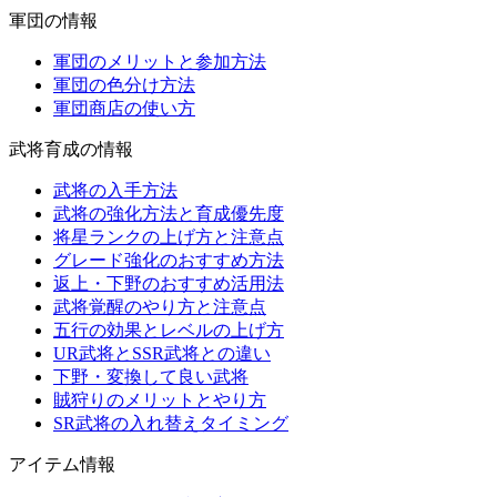
軍団の情報
軍団のメリットと参加方法
軍団の色分け方法
軍団商店の使い方
武将育成の情報
武将の入手方法
武将の強化方法と育成優先度
将星ランクの上げ方と注意点
グレード強化のおすすめ方法
返上・下野のおすすめ活用法
武将覚醒のやり方と注意点
五行の効果とレベルの上げ方
UR武将とSSR武将との違い
下野・変換して良い武将
賊狩りのメリットとやり方
SR武将の入れ替えタイミング
アイテム情報