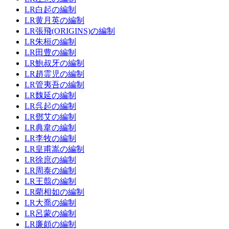
LR白起の編制
LR黄月英の編制
LR張飛(ORIGINS)の編制
LR朱桓の編制
LR田豊の編制
LR鮑叔牙の編制
LR趙霊児の編制
LR管夷吾の編制
LR魏延の編制
LR呉起の編制
LR鄧艾の編制
LR典韋の編制
LR李牧の編制
LR皇甫嵩の編制
LR徐庶の編制
LR周泰の編制
LR王翦の編制
LR藺相如の編制
LR大喬の編制
LR呂蒙の編制
LR廉頗の編制