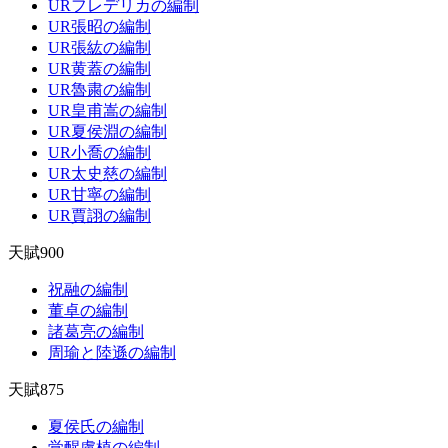
URフレデリカの編制
UR張昭の編制
UR張紘の編制
UR黄蓋の編制
UR魯粛の編制
UR皇甫嵩の編制
UR夏侯淵の編制
UR小喬の編制
UR太史慈の編制
UR甘寧の編制
UR賈詡の編制
天賦900
祝融の編制
董卓の編制
諸葛亮の編制
周瑜と陸遜の編制
天賦875
夏侯氏の編制
覚醒盧植の編制