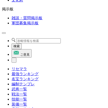
文化府
掲示板
雑談・質問掲示板
軍団募集掲示板
検索
ご意見
リセマラ
最強ランキング
名宝ランキング
編制テンプレ
武将一覧
戦法一覧
技能一覧
装備一覧