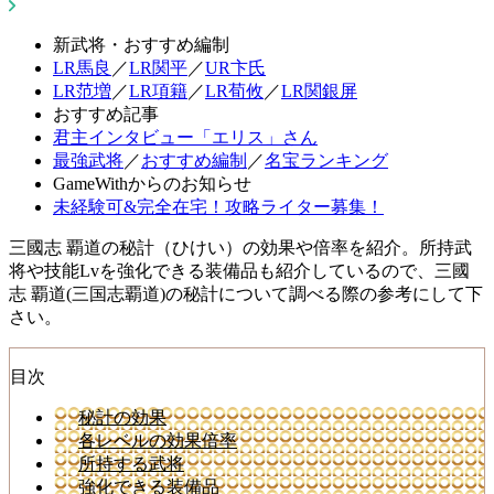
新武将・おすすめ編制
LR馬良
／
LR関平
／
UR卞氏
LR范増
／
LR項籍
／
LR荀攸
／
LR関銀屏
おすすめ記事
君主インタビュー「エリス」さん
最強武将
／
おすすめ編制
／
名宝ランキング
GameWithからのお知らせ
未経験可&完全在宅！攻略ライター募集！
三國志 覇道の秘計（ひけい）の効果や倍率を紹介。所持武
将や技能Lvを強化できる装備品も紹介しているので、三國
志 覇道(三国志覇道)の秘計について調べる際の参考にして下
さい。
目次
秘計の効果
各レベルの効果倍率
所持する武将
強化できる装備品