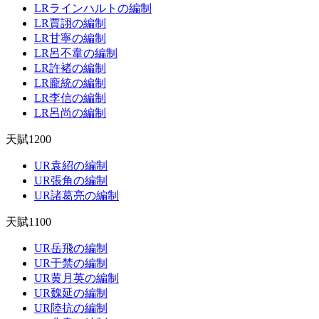
LRラインハルトの編制
LR賈詡の編制
LR甘寧の編制
LR呂不韋の編制
LR許褚の編制
LR龐統の編制
LR李信の編制
LR呂尚の編制
天賦1200
UR袁紹の編制
UR張角の編制
UR諸葛亮の編制
天賦1100
UR岳飛の編制
UR于禁の編制
UR黄月英の編制
UR魏延の編制
UR陸抗の編制