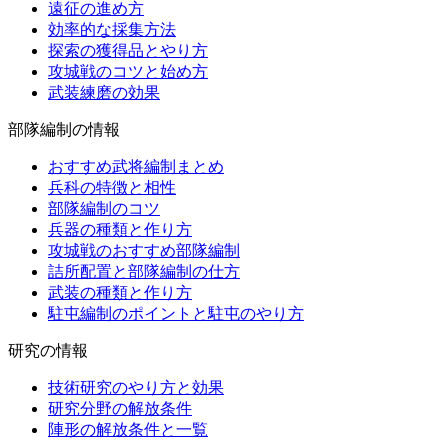
遠征の進め方
効率的な採集方法
探索の獲得品とやり方
攻城戦のコツと始め方
武装練磨の効果
部隊編制の情報
おすすめ武将編制まとめ
兵科の特徴と相性
部隊編制のコツ
兵器の種類と作り方
攻城戦のおすすめ部隊編制
詰所配置と部隊編制の仕方
武装の種類と作り方
駐屯編制のポイントと駐屯のやり方
研究の情報
技術研究のやり方と効果
研究分野の解放条件
陣形の解放条件と一覧