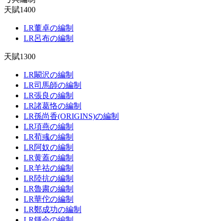
天賦1400
LR董卓の編制
LR呂布の編制
天賦1300
LR闞沢の編制
LR司馬師の編制
LR張良の編制
LR諸葛恪の編制
LR孫尚香(ORIGINS)の編制
LR項燕の編制
LR荀彧の編制
LR阿奴の編制
LR黄蓋の編制
LR羊祜の編制
LR陸抗の編制
LR魯粛の編制
LR華佗の編制
LR鄭成功の編制
LR鍾会の編制