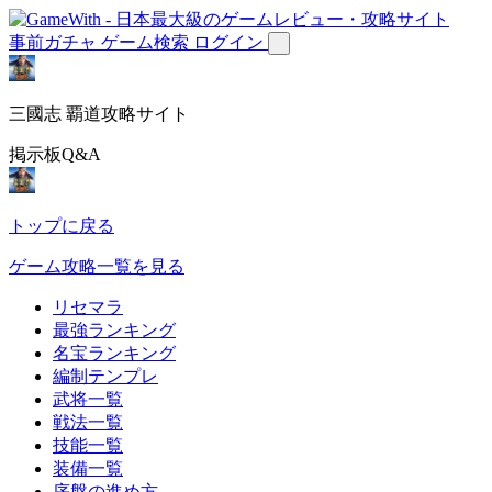
事前ガチャ
ゲーム検索
ログイン
三國志 覇道攻略サイト
掲示板Q&A
トップに戻る
ゲーム攻略一覧を見る
リセマラ
最強ランキング
名宝ランキング
編制テンプレ
武将一覧
戦法一覧
技能一覧
装備一覧
序盤の進め方