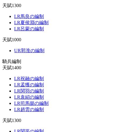
天賦1300
LR馬良の編制
LR夏侯淵の編制
LR呂蒙の編制
天賦1000
UR郭淮の編制
騎兵編制
天賦1400
LR祝融の編制
LR孟獲の編制
LR関羽の編制
LR袁紹の編制
LR司馬懿の編制
LR趙雲の編制
天賦1300
LR関平の編制