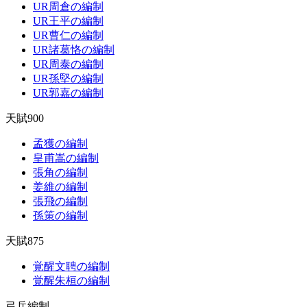
UR周倉の編制
UR王平の編制
UR曹仁の編制
UR諸葛恪の編制
UR周泰の編制
UR孫堅の編制
UR郭嘉の編制
天賦900
孟獲の編制
皇甫嵩の編制
張角の編制
姜維の編制
張飛の編制
孫策の編制
天賦875
覚醒文聘の編制
覚醒朱桓の編制
弓兵編制