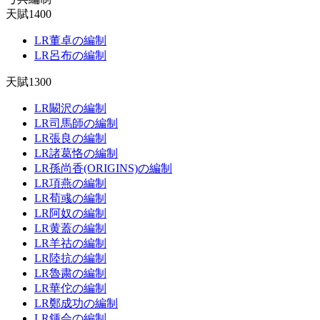
天賦1400
LR董卓の編制
LR呂布の編制
天賦1300
LR闞沢の編制
LR司馬師の編制
LR張良の編制
LR諸葛恪の編制
LR孫尚香(ORIGINS)の編制
LR項燕の編制
LR荀彧の編制
LR阿奴の編制
LR黄蓋の編制
LR羊祜の編制
LR陸抗の編制
LR魯粛の編制
LR華佗の編制
LR鄭成功の編制
LR鍾会の編制