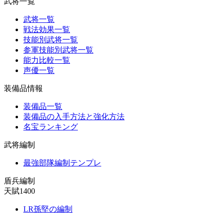
武将一覧
武将一覧
戦法効果一覧
技能別武将一覧
参軍技能別武将一覧
能力比較一覧
声優一覧
装備品情報
装備品一覧
装備品の入手方法と強化方法
名宝ランキング
武将編制
最強部隊編制テンプレ
盾兵編制
天賦1400
LR孫堅の編制