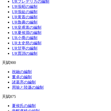
URフレデリカの編制
UR張昭の編制
UR張紘の編制
UR黄蓋の編制
UR魯粛の編制
UR皇甫嵩の編制
UR夏侯淵の編制
UR小喬の編制
UR太史慈の編制
UR甘寧の編制
UR賈詡の編制
天賦900
祝融の編制
董卓の編制
諸葛亮の編制
周瑜と陸遜の編制
天賦875
夏侯氏の編制
覚醒盧植の編制