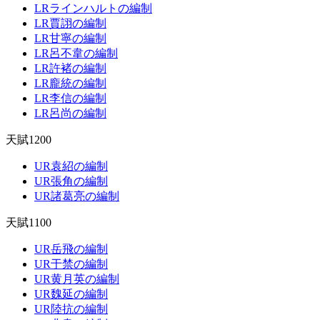
LRラインハルトの編制
LR賈詡の編制
LR甘寧の編制
LR呂不韋の編制
LR許褚の編制
LR龐統の編制
LR李信の編制
LR呂尚の編制
天賦1200
UR袁紹の編制
UR張角の編制
UR諸葛亮の編制
天賦1100
UR岳飛の編制
UR于禁の編制
UR黄月英の編制
UR魏延の編制
UR陸抗の編制