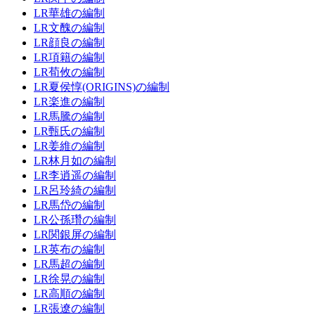
LR華雄の編制
LR文醜の編制
LR顔良の編制
LR項籍の編制
LR荀攸の編制
LR夏侯惇(ORIGINS)の編制
LR楽進の編制
LR馬騰の編制
LR甄氏の編制
LR姜維の編制
LR林月如の編制
LR李逍遥の編制
LR呂玲綺の編制
LR馬岱の編制
LR公孫瓚の編制
LR関銀屏の編制
LR英布の編制
LR馬超の編制
LR徐晃の編制
LR高順の編制
LR張遼の編制