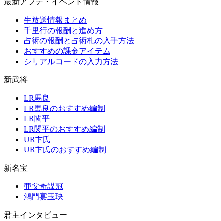
最新アプデ・イベント情報
生放送情報まとめ
千里行の報酬と進め方
占術の報酬と占術札の入手方法
おすすめの課金アイテム
シリアルコードの入力方法
新武将
LR馬良
LR馬良のおすすめ編制
LR関平
LR関平のおすすめ編制
UR卞氏
UR卞氏のおすすめ編制
新名宝
亜父奇謀冠
鴻門宴玉玦
君主インタビュー