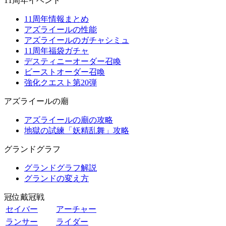
11周年イベント
11周年情報まとめ
アズライールの性能
アズライールのガチャシミュ
11周年福袋ガチャ
デスティニーオーダー召喚
ビーストオーダー召喚
強化クエスト第20弾
アズライールの廟
アズライールの廟の攻略
地獄の試練「妖精乱舞」攻略
グランドグラフ
グランドグラフ解説
グランドの変え方
冠位戴冠戦
セイバー
アーチャー
ランサー
ライダー