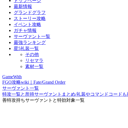
トップページ
最新情報
グランドグラフ
ストーリー攻略
イベント攻略
ガチャ情報
サーヴァント一覧
最強ランキング
星5礼装一覧
その他
リセマラ
素材一覧
GameWith
FGO攻略wiki｜Fate/Grand Order
サーヴァント一覧
特攻一覧と所持サーヴァントまとめ/礼装やコマンドコードも
善特攻持ちサーヴァントと特効対象一覧