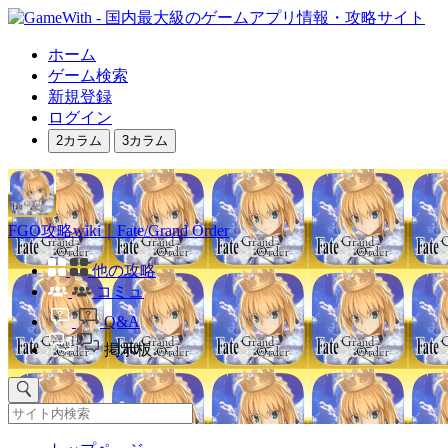
ホーム
ゲーム検索
新規登録
ログイン
2カラム
3カラム
FGO攻略wiki｜Fate/Grand Order
他の攻略
コミュ
Q&A
掲示板