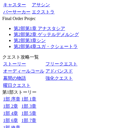
キャスター
アサシン
バーサーカー
エクストラ
Final Order Projec
第2部第1章 アナスタシア
第2部第2章 ゲッテルデメルング
第2部第3章シン
第2部第4章ユガ・クシェートラ
クエスト攻略一覧
ストーリー
フリークエスト
オーディールコール
アドバンスド
幕間の物語
強化クエスト
曜日クエスト
第1部ストーリー
1部 序章
1部 1章
1部 2章
1部 3章
1部 4章
1部 5章
1部 6章
1部 7章
1部 終章