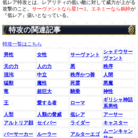
低レア特攻とは、レアリティの低い敵に対して威力が上がる
攻撃のこと。
サーヴァントなら星1〜2、エネミーなら銅枠
が
『低レア』扱いとなっている。
特攻の関連記事
特攻一覧はこちら
シャドウサー
男性
女性
サーヴァント
ヴァント
天の力
人の力
悪
秩序
混沌
中立
秩序かつ善
人間
猛獣
魔性
死霊
悪魔
竜
超巨大
騎乗
神性
ギリシャ神話
王
愛する者
ローマ
系男性
人型
人類の脅威
低レア
アーサー
アルトリア顔
セイバー
ライダー
キャスター
ムーンキャン
バーサーカー
ルーラー
アルターエゴ
サー