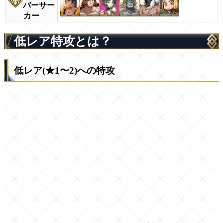
バーサー
カー
低レア特攻とは？
低レア(★1〜2)への特攻