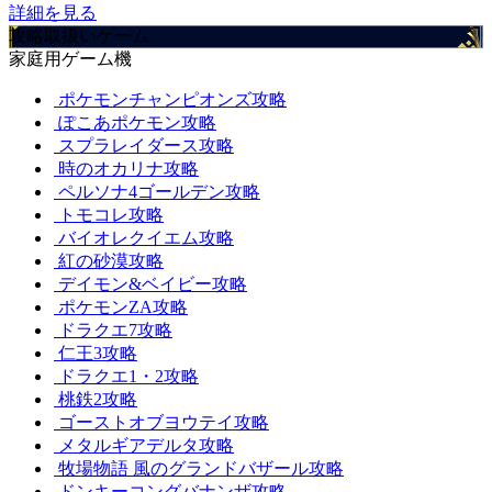
詳細を見る
攻略取扱いゲーム
家庭用ゲーム機
ポケモンチャンピオンズ攻略
ぽこあポケモン攻略
スプラレイダース攻略
時のオカリナ攻略
ペルソナ4ゴールデン攻略
トモコレ攻略
バイオレクイエム攻略
紅の砂漠攻略
デイモン&ベイビー攻略
ポケモンZA攻略
ドラクエ7攻略
仁王3攻略
ドラクエ1・2攻略
桃鉄2攻略
ゴーストオブヨウテイ攻略
メタルギアデルタ攻略
牧場物語 風のグランドバザール攻略
ドンキーコングバナンザ攻略