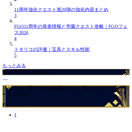
11周年強化クエスト第20弾の強化内容まとめ
3
FGO11周年の発表情報と学園クエスト攻略｜FGOフェ
ス2026
4
トネリコの評価｜宝具とスキル性能
5
もっとみる
GameWithからのお知らせ
【Amazon7月】おすすめ記事からよく買われているコントロ
ーラーTOP4
PR
1