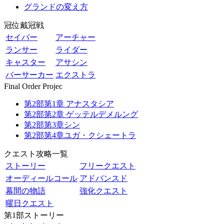
グランドの変え方
冠位戴冠戦
セイバー
アーチャー
ランサー
ライダー
キャスター
アサシン
バーサーカー
エクストラ
Final Order Projec
第2部第1章 アナスタシア
第2部第2章 ゲッテルデメルング
第2部第3章シン
第2部第4章ユガ・クシェートラ
クエスト攻略一覧
ストーリー
フリークエスト
オーディールコール
アドバンスド
幕間の物語
強化クエスト
曜日クエスト
第1部ストーリー