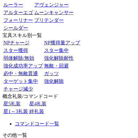
ルーラー
アヴェンジャー
アルターエゴ
ムーンキャンサー
フォーリナー
プリテンダー
シールダー
宝具スキル別一覧
NPチャージ
NP獲得量アップ
スター獲得
スター集中
弱体解除/無効
強化解除耐性
強化成功率アップ
無敵・回避
必中・無敵貫通
ガッツ
ターゲット集中
強化解除
チャージ減少
概念礼装/コマンドコード
星5礼装
星4礼装
星1～3礼装
絆礼装
コマンドコード一覧
その他一覧