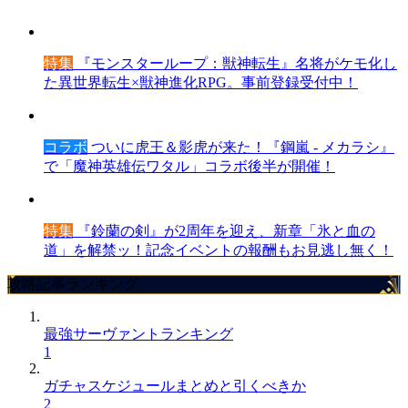
特集
『モンスターループ：獣神転生』名将がケモ化し
た異世界転生×獣神進化RPG。事前登録受付中！
コラボ
ついに虎王＆影虎が来た！『鋼嵐 - メカラシ』
で「魔神英雄伝ワタル」コラボ後半が開催！
特集
『鈴蘭の剣』が2周年を迎え、新章「氷と血の
道」を解禁ッ！記念イベントの報酬もお見逃し無く！
攻略記事ランキング
最強サーヴァントランキング
1
ガチャスケジュールまとめと引くべきか
2