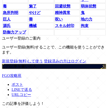
毒
魅了
回避状態
弱体状態
急所判明
やけど
精神異常
鬼
巨人
善
呪い
地の力
源氏
機械
スキル封印
拘束
防御力アップ
ユーザー登録のご案内
ユーザー登録(無料)することで、この機能を使うことができ
ます。
新規登録(無料)して使う
登録済みの方はログイン
この記事を書いた人
FGO攻略班
ポスト
LINEで送る
URLコピー
この記事を評価しよう！