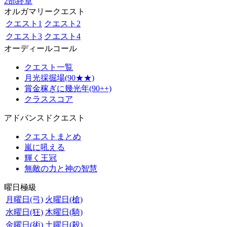
2部終章
オルガマリークエスト
クエスト1
クエスト2
クエスト3
クエスト4
オーディールコール
クエスト一覧
月光採掘場(90★★)
賞金稼ぎに幾光年(90++)
クラススコア
アドバンスドクエスト
クエストまとめ
嵐に吼える
輝く王冠
無敵の力と神の智慧
曜日極級
月曜日(弓)
火曜日(槍)
水曜日(狂)
木曜日(騎)
金曜日(術)
土曜日(殺)