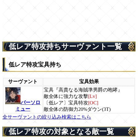
低レア特攻持ちサーヴァント一覧
低レア特攻宝具持ち
サーヴァント
宝具効果
宝具『高貴なる海賊準男爵の咆哮』
敵全体に強力な攻擊
[Lv]
バーソロ
〔低レア〕宝具特攻
[OC]
ミュー
敵全体の防御力20%ダウン(3T)
全サーヴァントの絞り込み検索はこちら
低レア特攻の対象となる敵一覧