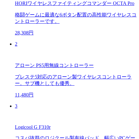
HORIワイヤレスファイティングコマンダー OCTA Pro
格闘ゲームに最適な6ボタン配置の高性能ワイヤレスコ
ントローラーです。
28,308円
2
アローン PS5用無線コントローラー
プレステ5対応のアローン製ワイヤレスコントローラ
ー。サブ機としても優秀。
11,480円
3
Logicool G F310r
コスパ抜群のロジクール製有線パッド。幅広いPCゲー