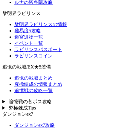
ルナの塔各階攻略
黎明界ラビリンス
黎明界ラビリンスの情報
難易度5攻略
迷宮遺物一覧
イベント一覧
ラビリンスパスポート
ラビリンスコイン
追憶の戦域/EX★5装備
追憶の戦域まとめ
究極錬成の情報まとめ
追憶戦の攻略一覧
追憶戦の各ボス攻略
究極錬成Tips
ダンジョンex7
ダンジョンex7攻略