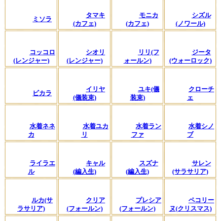
タマキ
モニカ
シズル
ミソラ
(カフェ)
(カフェ)
(ノワール)
コッコロ
シオリ
リリ(フ
ジータ
(レンジャー)
(レンジャー)
ォールン)
(ウォーロック)
イリヤ
ユキ(儀
クローチ
ビカラ
(儀装束)
装束)
ェ
水着ネネ
水着ユカ
水着ラン
水着シノ
カ
リ
ファ
ブ
ライラエ
キャル
スズナ
サレン
ル
(編入生)
(編入生)
(サラサリア)
ルカ(サ
クリア
プレシア
ペコリー
ラサリア)
(フォールン)
(フォールン)
ヌ(クリスマス)