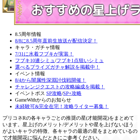
8.5周年情報
8/8に8.5周年直前生放送が配信決定！
キャラ・ガチャ情報
7/31に水着フブキが実装！
フブキ10連シミュ
/
フブキ1点狙いシミュ
選べるプライズガチャ解説を掲載中！
イベント情報
8/4から闇属性深淵討伐戦開催！
チャレンジクエストの攻略編成を掲載！
イベントボス
SP攻略
/
SP+攻略
GameWithからのお知らせ
未経験可&完全在宅！攻略ライター募集！
プリコネRの各キャラごとの推奨の星(才能開花)をまとめて
います。星上げのメリット/デメリットや星を上げないほう
がよいキャラの特徴、各キャラの最適の星をまとめているの
で才能開花に悩んだときにご参考ください。