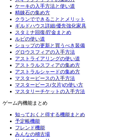
ケーキの入手方法と使い道
精錬石の集め方
クランでできることとメリット
ギルドハウス詳細/優先強化家具
スタミナ回復/貯金まとめ
ルピの使い道
ショップの更新と買うべき装備
グロウスフィアの入手方法
アストライアリングの使い道
アストラルスフィアの集め方
アストラルシャードの集め方
マスターピースの入手方法
マスターピース(欠片)の使い方
マスタリーチケットの入手方法
ゲーム内機能まとめ
知っておくと得する機能まとめ
予定帳機能
フレンド機能
みんなの稽古場