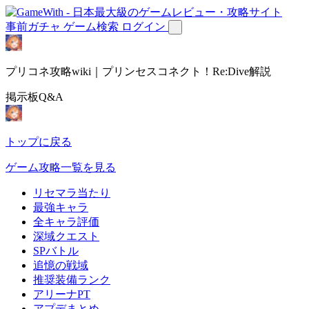
事前ガチャ
ゲーム検索
ログイン
プリコネ攻略wiki｜プリンセスコネクト！Re:Dive解説
掲示板Q&A
トップに戻る
ゲーム攻略一覧を見る
リセマラ当たり
最強キャラ
全キャラ評価
深域クエスト
SPバトル
追憶の戦域
推奨装備ランク
アリーナPT
アプデまとめ