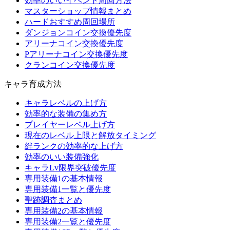
効率のいいイベント周回方法
マスターショップ情報まとめ
ハードおすすめ周回場所
ダンジョンコイン交換優先度
アリーナコイン交換優先度
Pアリーナコイン交換優先度
クランコイン交換優先度
キャラ育成方法
キャラレベルの上げ方
効率的な装備の集め方
プレイヤーレベル上げ方
現在のレベル上限と解放タイミング
絆ランクの効率的な上げ方
効率のいい装備強化
キャラLv限界突破優先度
専用装備1の基本情報
専用装備1一覧と優先度
聖跡調査まとめ
専用装備2の基本情報
専用装備2一覧と優先度