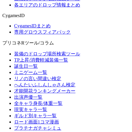
各エリアのドロップ情報まとめ
CygamesID
CygamesIDまとめ
専用グロウスフィアパック
プリコネRツール/コラム
装備のドロップ場所検索ツール
TP上昇/消費軽減装備一覧
誕生日一覧
ミニゲーム一覧
リノの言い間違い検定
へんたいふしんしゃさん検定
才能開花ランキングメーカー
出演声優一覧
全キャラ身長/体重一覧
現実キャラ一覧
ギルド別キャラ一覧
ロード画面1コマ漫画
プラチナガチャシミュ