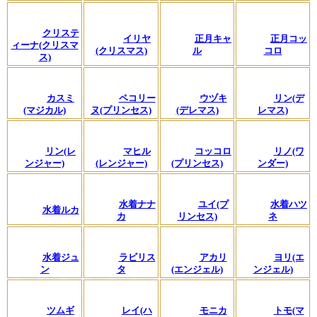
クリステ
イリヤ
正月キャ
正月コッ
ィーナ(クリスマ
(クリスマス)
ル
コロ
ス)
カスミ
ペコリー
ウヅキ
リン(デ
(マジカル)
ヌ(プリンセス)
(デレマス)
レマス)
リン(レ
マヒル
コッコロ
リノ(ワ
ンジャー)
(レンジャー)
(プリンセス)
ンダー)
水着ナナ
ユイ(プ
水着ハツ
水着ルカ
カ
リンセス)
ネ
水着ジュ
ラビリス
アカリ
ヨリ(エ
ン
タ
(エンジェル)
ンジェル)
ツムギ
レイ(ハ
モニカ
トモ(マ