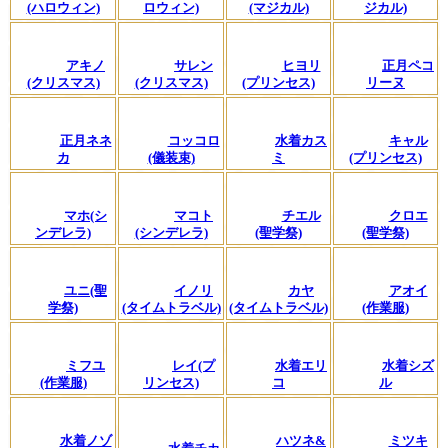
(ハロウィン)
ロウィン)
(マジカル)
ジカル)
アキノ
サレン
ヒヨリ
正月ペコ
(クリスマス)
(クリスマス)
(プリンセス)
リーヌ
正月ネネ
コッコロ
水着カス
キャル
カ
(儀装束)
ミ
(プリンセス)
マホ(シ
マコト
チエル
クロエ
ンデレラ)
(シンデレラ)
(聖学祭)
(聖学祭)
ユニ(聖
イノリ
カヤ
アオイ
学祭)
(タイムトラベル)
(タイムトラベル)
(作業服)
ミフユ
レイ(プ
水着エリ
水着シズ
(作業服)
リンセス)
コ
ル
水着ノゾ
ハツネ&
ミツキ