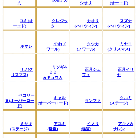
水着チカ
ミ
シオリ
(オーエド)
ユキ(オ
クレジッ
カオリ
スズナ
ーエド)
タ
(ハロウィン)
(ハロウィン)
イオ(ノ
クウカ
ミヤコ
ホマレ
ワール)
(ノワール)
(クリスマス)
ミソギ&
リノ(ク
正月シェ
正月イリ
ミミ
リスマス)
フィ
ヤ
&キョウカ
ペコリー
キャル
クルミ
ヌ(オーバーロー
ランファ
(オーバーロード)
(ステージ)
ド)
ミサキ
アユミ
イノリ
アキノ&
(ステージ)
(怪盗)
(怪盗)
サレン