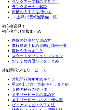
ランクアップ時の注意点！
ランクボーナス解説
原鉱の入手方法/使い方
TP上昇/消費軽減装備一覧
初心者必見！
初心者向け情報まとめ
序盤の効率的な進め方
進行度別！初心者向け情報一覧
毎日やるべきこと
スタートダッシュミッション
おすすめ有償パックまとめ
才能開花/メモリーピース
才能開花おすすめキャラ
星6の上げ方と実装キャラまとめ
女神の秘石の使い道
メモリーピースの集め方
メモリーピースの入手優先度
ピュアメモピの入手方法