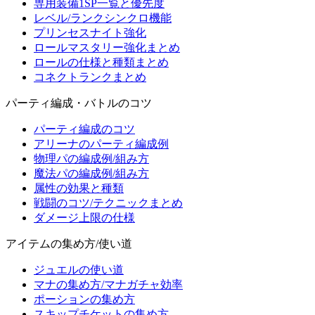
専用装備1SP一覧と優先度
レベル/ランクシンクロ機能
プリンセスナイト強化
ロールマスタリー強化まとめ
ロールの仕様と種類まとめ
コネクトランクまとめ
パーティ編成・バトルのコツ
パーティ編成のコツ
アリーナのパーティ編成例
物理パの編成例/組み方
魔法パの編成例/組み方
属性の効果と種類
戦闘のコツ/テクニックまとめ
ダメージ上限の仕様
アイテムの集め方/使い道
ジュエルの使い道
マナの集め方/マナガチャ効率
ポーションの集め方
スキップチケットの集め方