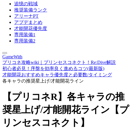
追憶の戦域
推奨装備ランク
アリーナPT
アプデまとめ
才能開花優先度
専用装備1
専用装備2
GameWith
プリコネ攻略wiki｜プリンセスコネクト！Re:Dive解説
初心者必見！序盤を効率良く進めるコツ(最新版)
才能開花おすすめキャラ優先度と必要数/タイミング
各キャラの推奨星上げ/才能開花ライン
【プリコネR】各キャラの推
奨星上げ/才能開花ライン【プ
リンセスコネクト】