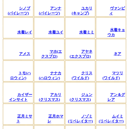
シノブ
アンナ
ユカリ
ヴァンピ
(パイレーツ)
(パイレーツ)
(キャンプ)
ィ
水着キョ
水着レイ
水着ユイ
水着ミミ
ウカ
マホ(エ
アヤネ
アメス
ネア
クスプロ)
(エクスプロ)
トモ(ハ
ナナカ
クリス
マツリ
ロウィン)
(ハロウィン)
(ワイルド)
(ワイルド)
カイザー
アカリ
ジュン
アン＆グ
インサイト
(クリスマス)
(クリスマス)
レア
正月ミサ
正月ホマ
ノゾミ
ムイミ
ト
レ
(リベレイター)
(リベレイター)