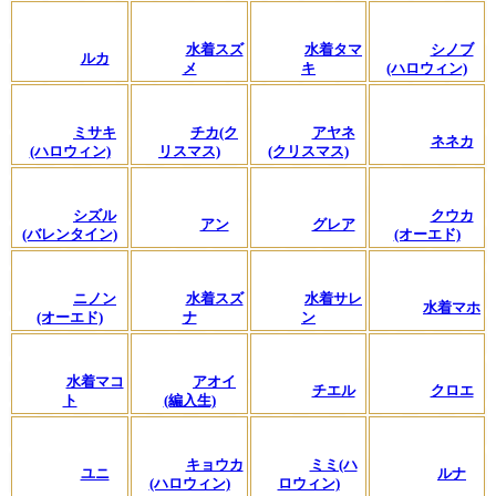
水着スズ
水着タマ
シノブ
ルカ
メ
キ
(ハロウィン)
ミサキ
チカ(ク
アヤネ
ネネカ
(ハロウィン)
リスマス)
(クリスマス)
シズル
クウカ
アン
グレア
(バレンタイン)
(オーエド)
ニノン
水着スズ
水着サレ
水着マホ
(オーエド)
ナ
ン
水着マコ
アオイ
チエル
クロエ
ト
(編入生)
キョウカ
ミミ(ハ
ユニ
ルナ
(ハロウィン)
ロウィン)