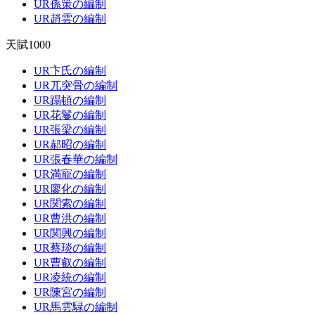
UR孫策の編制
UR趙雲の編制
天賦1000
UR卞氏の編制
UR兀突骨の編制
UR蹋頓の編制
UR花鬘の編制
UR張梁の編制
UR郝昭の編制
UR張春華の編制
UR満寵の編制
UR廖化の編制
UR関索の編制
UR曹洪の編制
UR関興の編制
UR蔡琰の編制
UR曹叡の編制
UR凌統の編制
UR陳宮の編制
UR馬雲騄の編制