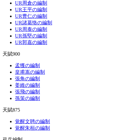
UR周倉の編制
UR王平の編制
UR曹仁の編制
UR諸葛恪の編制
UR周泰の編制
UR孫堅の編制
UR郭嘉の編制
天賦900
孟獲の編制
皇甫嵩の編制
張角の編制
姜維の編制
張飛の編制
孫策の編制
天賦875
覚醒文聘の編制
覚醒朱桓の編制
弓兵編制