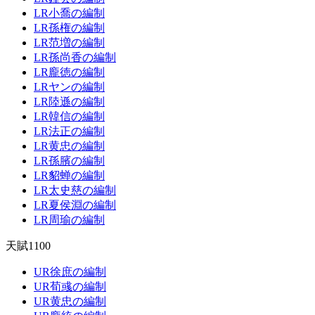
LR小喬の編制
LR孫権の編制
LR范増の編制
LR孫尚香の編制
LR龐徳の編制
LRヤンの編制
LR陸遜の編制
LR韓信の編制
LR法正の編制
LR黄忠の編制
LR孫臏の編制
LR貂蝉の編制
LR太史慈の編制
LR夏侯淵の編制
LR周瑜の編制
天賦1100
UR徐庶の編制
UR荀彧の編制
UR黄忠の編制