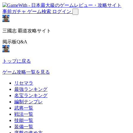
事前ガチャ
ゲーム検索
ログイン
三國志 覇道攻略サイト
掲示板Q&A
トップに戻る
ゲーム攻略一覧を見る
リセマラ
最強ランキング
名宝ランキング
編制テンプレ
武将一覧
戦法一覧
技能一覧
装備一覧
序盤の進め方