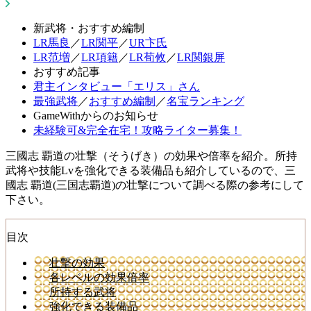
新武将・おすすめ編制
LR馬良
／
LR関平
／
UR卞氏
LR范増
／
LR項籍
／
LR荀攸
／
LR関銀屏
おすすめ記事
君主インタビュー「エリス」さん
最強武将
／
おすすめ編制
／
名宝ランキング
GameWithからのお知らせ
未経験可&完全在宅！攻略ライター募集！
三國志 覇道の壮撃（そうげき）の効果や倍率を紹介。所持
武将や技能Lvを強化できる装備品も紹介しているので、三
國志 覇道(三国志覇道)の壮撃について調べる際の参考にして
下さい。
目次
壮撃の効果
各レベルの効果倍率
所持する武将
強化できる装備品