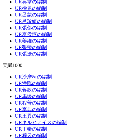
UR典韋の編制
UR徐晃の編制
UR呂蒙の編制
UR呂玲綺の編制
UR張郃の編制
UR夏侯惇の編制
UR姜維の編制
UR張飛の編制
UR張遼の編制
天賦1000
UR沙摩柯の編制
UR潘臨の編制
UR蒋欽の編制
UR馬謖の編制
UR程普の編制
UR李典の編制
UR王異の編制
URキルヒアイスの編制
UR丁奉の編制
UR程昱の編制