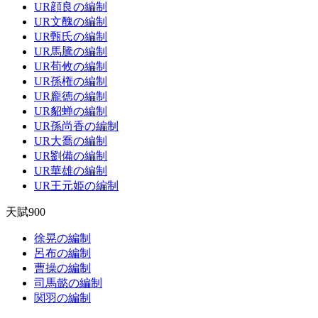
UR顔良の編制
UR文醜の編制
UR甄氏の編制
UR馬騰の編制
UR荀攸の編制
UR孫権の編制
UR龐徳の編制
UR貂蝉の編制
UR孫尚香の編制
UR大喬の編制
UR劉備の編制
UR華雄の編制
UR王元姫の編制
天賦900
徐晃の編制
呂布の編制
曹操の編制
司馬懿の編制
関羽の編制