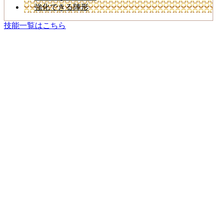
強化できる陣形
技能一覧はこちら