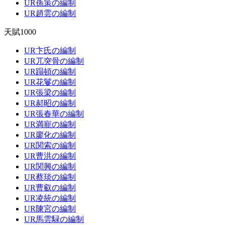
UR孫策の編制
UR趙雲の編制
天賦1000
UR卞氏の編制
UR兀突骨の編制
UR蹋頓の編制
UR花鬘の編制
UR張梁の編制
UR郝昭の編制
UR張春華の編制
UR満寵の編制
UR廖化の編制
UR関索の編制
UR曹洪の編制
UR関興の編制
UR蔡琰の編制
UR曹叡の編制
UR凌統の編制
UR陳宮の編制
UR馬雲騄の編制