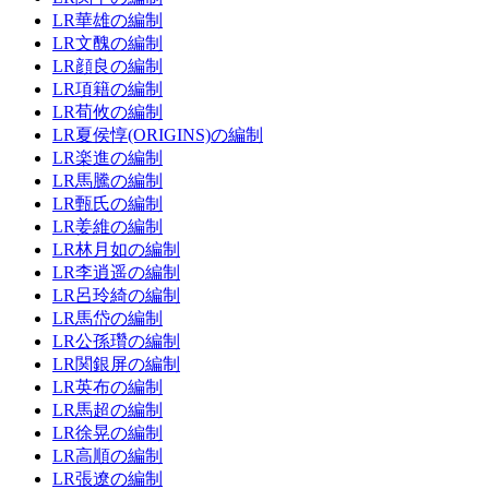
LR華雄の編制
LR文醜の編制
LR顔良の編制
LR項籍の編制
LR荀攸の編制
LR夏侯惇(ORIGINS)の編制
LR楽進の編制
LR馬騰の編制
LR甄氏の編制
LR姜維の編制
LR林月如の編制
LR李逍遥の編制
LR呂玲綺の編制
LR馬岱の編制
LR公孫瓚の編制
LR関銀屏の編制
LR英布の編制
LR馬超の編制
LR徐晃の編制
LR高順の編制
LR張遼の編制