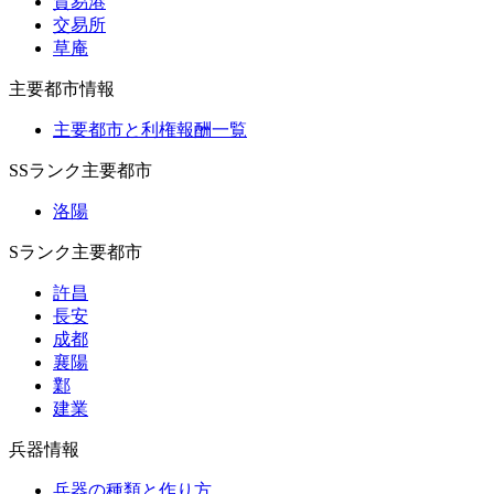
貿易港
交易所
草庵
主要都市情報
主要都市と利権報酬一覧
SSランク主要都市
洛陽
Sランク主要都市
許昌
長安
成都
襄陽
鄴
建業
兵器情報
兵器の種類と作り方