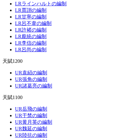
LRラインハルトの編制
LR賈詡の編制
LR甘寧の編制
LR呂不韋の編制
LR許褚の編制
LR龐統の編制
LR李信の編制
LR呂尚の編制
天賦1200
UR袁紹の編制
UR張角の編制
UR諸葛亮の編制
天賦1100
UR岳飛の編制
UR于禁の編制
UR黄月英の編制
UR魏延の編制
UR陸抗の編制