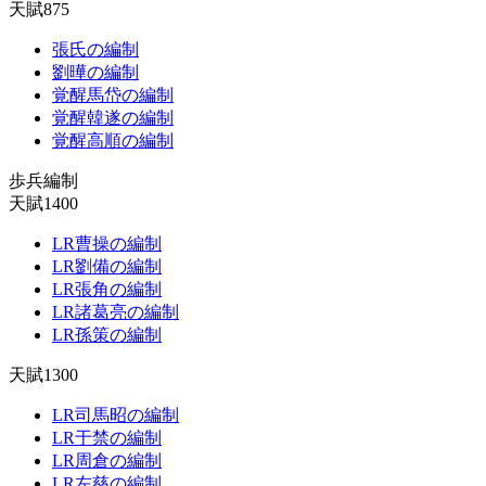
天賦875
張氏の編制
劉曄の編制
覚醒馬岱の編制
覚醒韓遂の編制
覚醒高順の編制
歩兵編制
天賦1400
LR曹操の編制
LR劉備の編制
LR張角の編制
LR諸葛亮の編制
LR孫策の編制
天賦1300
LR司馬昭の編制
LR于禁の編制
LR周倉の編制
LR左慈の編制