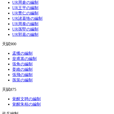
UR周倉の編制
UR王平の編制
UR曹仁の編制
UR諸葛恪の編制
UR周泰の編制
UR孫堅の編制
UR郭嘉の編制
天賦900
孟獲の編制
皇甫嵩の編制
張角の編制
姜維の編制
張飛の編制
孫策の編制
天賦875
覚醒文聘の編制
覚醒朱桓の編制
弓兵編制