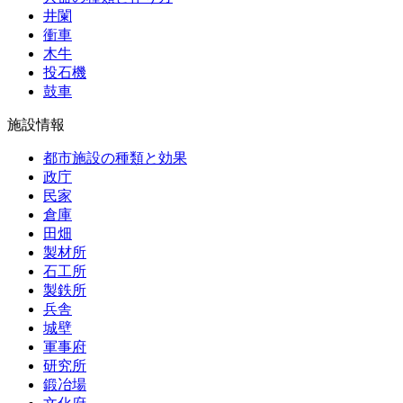
井闌
衝車
木牛
投石機
鼓車
施設情報
都市施設の種類と効果
政庁
民家
倉庫
田畑
製材所
石工所
製鉄所
兵舎
城壁
軍事府
研究所
鍛冶場