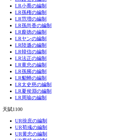
LR小喬の編制
LR孫権の編制
LR范増の編制
LR孫尚香の編制
LR龐徳の編制
LRヤンの編制
LR陸遜の編制
LR韓信の編制
LR法正の編制
LR黄忠の編制
LR孫臏の編制
LR貂蝉の編制
LR太史慈の編制
LR夏侯淵の編制
LR周瑜の編制
天賦1100
UR徐庶の編制
UR荀彧の編制
UR黄忠の編制