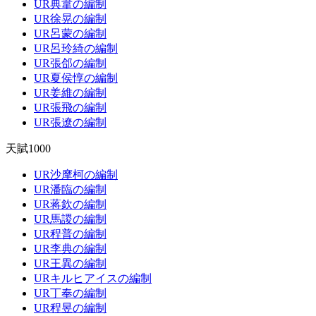
UR典韋の編制
UR徐晃の編制
UR呂蒙の編制
UR呂玲綺の編制
UR張郃の編制
UR夏侯惇の編制
UR姜維の編制
UR張飛の編制
UR張遼の編制
天賦1000
UR沙摩柯の編制
UR潘臨の編制
UR蒋欽の編制
UR馬謖の編制
UR程普の編制
UR李典の編制
UR王異の編制
URキルヒアイスの編制
UR丁奉の編制
UR程昱の編制