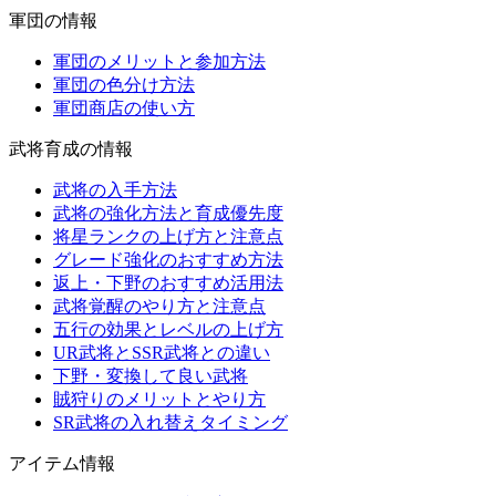
軍団の情報
軍団のメリットと参加方法
軍団の色分け方法
軍団商店の使い方
武将育成の情報
武将の入手方法
武将の強化方法と育成優先度
将星ランクの上げ方と注意点
グレード強化のおすすめ方法
返上・下野のおすすめ活用法
武将覚醒のやり方と注意点
五行の効果とレベルの上げ方
UR武将とSSR武将との違い
下野・変換して良い武将
賊狩りのメリットとやり方
SR武将の入れ替えタイミング
アイテム情報