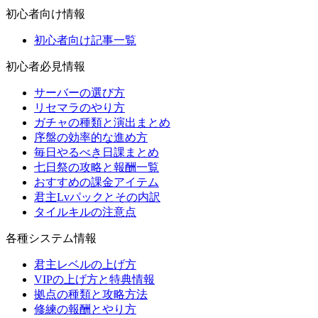
初心者向け情報
初心者向け記事一覧
初心者必見情報
サーバーの選び方
リセマラのやり方
ガチャの種類と演出まとめ
序盤の効率的な進め方
毎日やるべき日課まとめ
七日祭の攻略と報酬一覧
おすすめの課金アイテム
君主Lvパックとその内訳
タイルキルの注意点
各種システム情報
君主レベルの上げ方
VIPの上げ方と特典情報
拠点の種類と攻略方法
修練の報酬とやり方