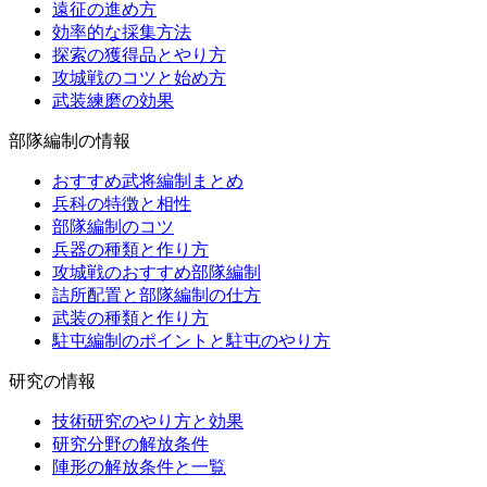
遠征の進め方
効率的な採集方法
探索の獲得品とやり方
攻城戦のコツと始め方
武装練磨の効果
部隊編制の情報
おすすめ武将編制まとめ
兵科の特徴と相性
部隊編制のコツ
兵器の種類と作り方
攻城戦のおすすめ部隊編制
詰所配置と部隊編制の仕方
武装の種類と作り方
駐屯編制のポイントと駐屯のやり方
研究の情報
技術研究のやり方と効果
研究分野の解放条件
陣形の解放条件と一覧