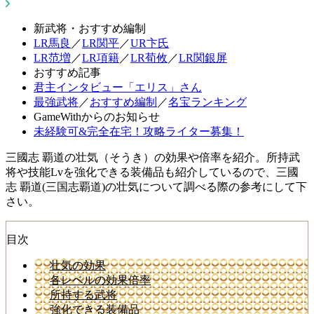
新武将・おすすめ編制
LR馬良
／
LR関平
／
UR卞氏
LR范増
／
LR項籍
／
LR荀攸
／
LR関銀屏
おすすめ記事
君主インタビュー「エリス」さん
最強武将
／
おすすめ編制
／
名宝ランキング
GameWithからのお知らせ
未経験可&完全在宅！攻略ライター募集！
三國志 覇道の壮気（そうき）の効果や倍率を紹介。所持武
将や技能Lvを強化できる装備品も紹介しているので、三國
志 覇道(三国志覇道)の壮気について調べる際の参考にして下
さい。
目次
壮気の効果
各レベルの効果倍率
所持する武将
強化できる装備品