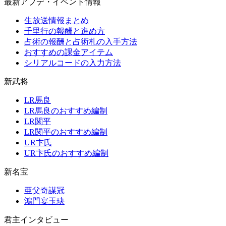
最新アプデ・イベント情報
生放送情報まとめ
千里行の報酬と進め方
占術の報酬と占術札の入手方法
おすすめの課金アイテム
シリアルコードの入力方法
新武将
LR馬良
LR馬良のおすすめ編制
LR関平
LR関平のおすすめ編制
UR卞氏
UR卞氏のおすすめ編制
新名宝
亜父奇謀冠
鴻門宴玉玦
君主インタビュー