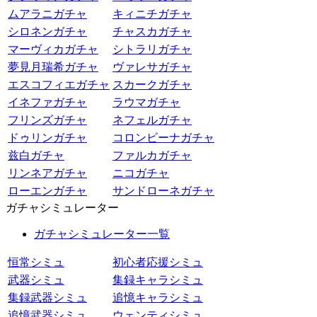
ムアラニガチャ
キィニチガチャ
シロネンガチャ
チャスカガチャ
マーヴィカガチャ
シトラリガチャ
夢見月瑞希ガチャ
ヴァレサガチャ
エスコフィエガチャ
スカークガチャ
イネファガチャ
ラウマガチャ
フリンズガチャ
ネフェルガチャ
ドゥリンガチャ
コロンビーナガチャ
兹白ガチャ
ファルカガチャ
リンネアガチャ
ニコガチャ
ローエンガチャ
サンドローネガチャ
ガチャシミュレーター
ガチャシミュレーター一覧
恒常シミュ
初心者応援シミュ
武器シミュ
集録キャラシミュ
集録武器シミュ
追憶キャラシミュ
追憶武器シミュ
ウェンティシミュ