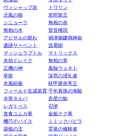
ヴィシャップ岩
トワリン
北風の狼
若陀龍王
シニョーラ
無相の炎
無相の水
雷音権現
アビサルの群れ
禍津御建鳴神命
遺跡サーペント
迅電樹
マッシュラプトル
マトリックス
永劫ドレイク
無相の草
正機の神
風蝕ウェネト
草龍
深罪の浸礼者
氷風組曲
鉄甲熔炎帝王
フィールド生成装置
千年真珠の海駿
水形タルパ
呑星の鯨
レガトゥス
召使
貪食ユムカ竜
金焔クク竜
機巧デバイス
ミミックパピラ
源焔の主
霊覚の修験者