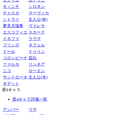
エミリエ
ムアラニ
キィニチ
シロネン
チャスカ
マーヴィカ
シトラリ
主人公(炎)
夢見月瑞希
ヴァレサ
エスコフィエ
スカーク
イネファ
ラウマ
フリンズ
ネフェル
ドール
ドゥリン
コロンビーナ
茲白
ファルカ
リンネア
ニコ
ローエン
サンドローネ
主人公(氷)
オデット
星4キャラ
星4キャラ評価一覧
アンバー
リサ