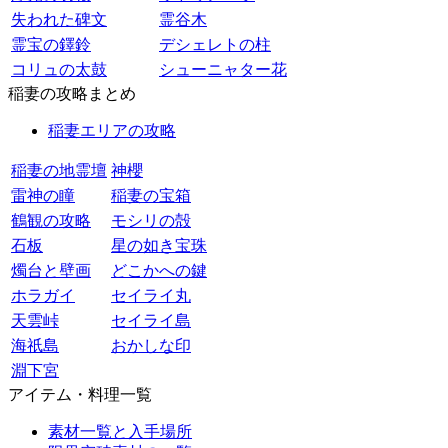
失われた碑文
霊谷木
霊宝の鐸鈴
デシェレトの柱
コリュの太鼓
シューニャター花
稲妻の攻略まとめ
稲妻エリアの攻略
稲妻の地霊壇
神櫻
雷神の瞳
稲妻の宝箱
鶴観の攻略
モシリの殻
石板
星の如き宝珠
燭台と壁画
どこかへの鍵
ホラガイ
セイライ丸
天雲峠
セイライ島
海祇島
おかしな印
淵下宮
アイテム・料理一覧
素材一覧と入手場所