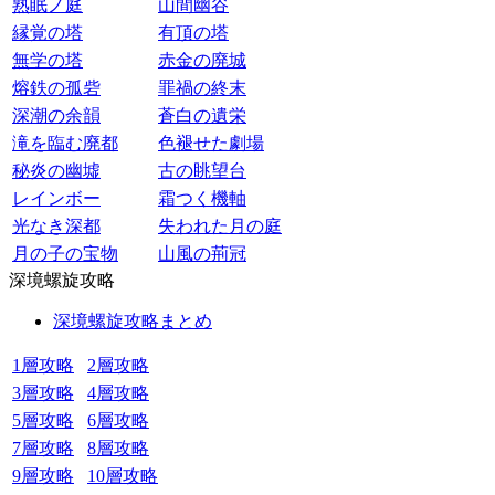
熟眠ノ庭
山間幽谷
縁覚の塔
有頂の塔
無学の塔
赤金の廃城
熔鉄の孤砦
罪禍の終末
深潮の余韻
蒼白の遺栄
滝を臨む廃都
色褪せた劇場
秘炎の幽墟
古の眺望台
レインボー
霜つく機軸
光なき深都
失われた月の庭
月の子の宝物
山風の荊冠
深境螺旋攻略
深境螺旋攻略まとめ
1層攻略
2層攻略
3層攻略
4層攻略
5層攻略
6層攻略
7層攻略
8層攻略
9層攻略
10層攻略