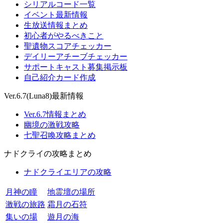
シリアルコード一覧
イベント最新情報
生放送情報まとめ
初心者がやるべきこと
聖遺物スコアチェッカー
デイリーアチーブチェッカー
サポートキャスト募集掲示板
自己紹介カード作成
Ver.6.7(Luna8)最新情報
Ver.6.7情報まとめ
幽境の激戦攻略
七聖召喚攻略まとめ
ナドクライの攻略まとめ
ナドクライエリアの攻略
月神の瞳
地霊壇の場所
激戦の旅路
霜月の石符
集いの場
遊月の海