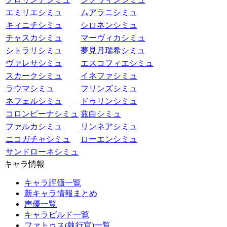
エミリエシミュ
ムアラニシミュ
キィニチシミュ
シロネンシミュ
チャスカシミュ
マーヴィカシミュ
シトラリシミュ
夢見月瑞希シミュ
ヴァレサシミュ
エスコフィエシミュ
スカークシミュ
イネファシミュ
ラウマシミュ
フリンズシミュ
ネフェルシミュ
ドゥリンシミュ
コロンビーナシミュ
兹白シミュ
ファルカシミュ
リンネアシミュ
ニコガチャシミュ
ローエンシミュ
サンドローネシミュ
キャラ情報
キャラ評価一覧
新キャラ情報まとめ
声優一覧
キャラビルド一覧
ファトゥス(執行官)一覧