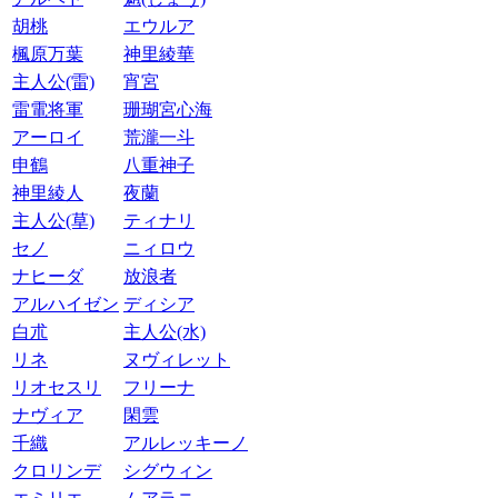
胡桃
エウルア
楓原万葉
神里綾華
主人公(雷)
宵宮
雷電将軍
珊瑚宮心海
アーロイ
荒瀧一斗
申鶴
八重神子
神里綾人
夜蘭
主人公(草)
ティナリ
セノ
ニィロウ
ナヒーダ
放浪者
アルハイゼン
ディシア
白朮
主人公(水)
リネ
ヌヴィレット
リオセスリ
フリーナ
ナヴィア
閑雲
千織
アルレッキーノ
クロリンデ
シグウィン