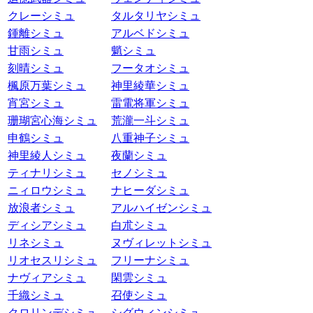
クレーシミュ
タルタリヤシミュ
鍾離シミュ
アルベドシミュ
甘雨シミュ
魈シミュ
刻晴シミュ
フータオシミュ
楓原万葉シミュ
神里綾華シミュ
宵宮シミュ
雷電将軍シミュ
珊瑚宮心海シミュ
荒瀧一斗シミュ
申鶴シミュ
八重神子シミュ
神里綾人シミュ
夜蘭シミュ
ティナリシミュ
セノシミュ
ニィロウシミュ
ナヒーダシミュ
放浪者シミュ
アルハイゼンシミュ
ディシアシミュ
白朮シミュ
リネシミュ
ヌヴィレットシミュ
リオセスリシミュ
フリーナシミュ
ナヴィアシミュ
閑雲シミュ
千織シミュ
召使シミュ
クロリンデシミュ
シグウィンシミュ