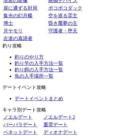
溶岩の龍像
統御デバイス
扉に通ずる対局
ボコボコダック
集光の幻月蝶
空を巡る霊主
博士
昏き魘夢の主
月ヤモリ
守護者・堕天
左道の真諦者
釣り攻略
釣りのやり方
釣り竿の入手方法一覧
釣り餌の入手方法一覧
魚の入手場所一覧
デートイベント攻略
デートイベントまとめ
キャラ別デート攻略
ノエルデート
ノエルデート2
バーバラデート
重雲デート
ベネットデート
ディオナデート