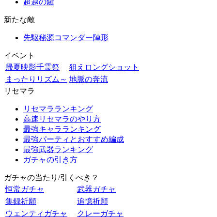
超越の鍵
新たな敵
先駆秘源コマンダー陣形
イベント
帰夏映影千霊祭
狙えロングショット
まったりリズム～
地脈の奔流
リセマラ
リセマラランキング
高速リセマラのやり方
最強キャラランキング
最強パーティとおすすめ編成
最強武器ランキング
ガチャの引き方
ガチャの当たり/引くべき？
恒常ガチャ
武器ガチャ
集録祈願
追憶祈願
ウェンティガチャ
クレーガチャ