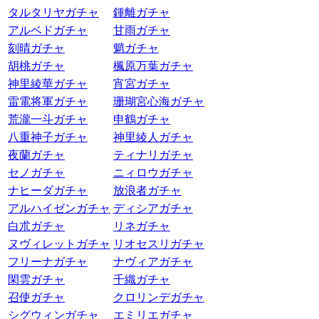
タルタリヤガチャ
鍾離ガチャ
アルベドガチャ
甘雨ガチャ
刻晴ガチャ
魈ガチャ
胡桃ガチャ
楓原万葉ガチャ
神里綾華ガチャ
宵宮ガチャ
雷電将軍ガチャ
珊瑚宮心海ガチャ
荒瀧一斗ガチャ
申鶴ガチャ
八重神子ガチャ
神里綾人ガチャ
夜蘭ガチャ
ティナリガチャ
セノガチャ
ニィロウガチャ
ナヒーダガチャ
放浪者ガチャ
アルハイゼンガチャ
ディシアガチャ
白朮ガチャ
リネガチャ
ヌヴィレットガチャ
リオセスリガチャ
フリーナガチャ
ナヴィアガチャ
閑雲ガチャ
千織ガチャ
召使ガチャ
クロリンデガチャ
シグウィンガチャ
エミリエガチャ