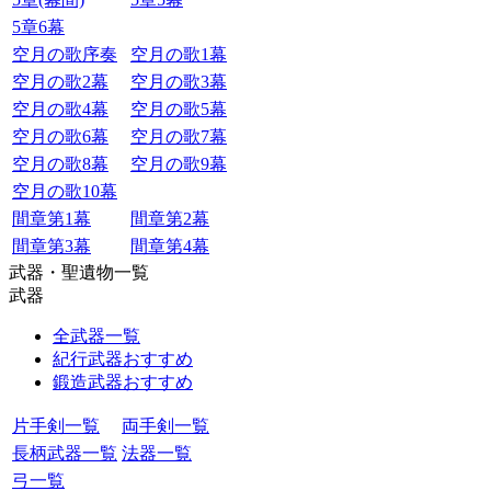
5章6幕
空月の歌序奏
空月の歌1幕
空月の歌2幕
空月の歌3幕
空月の歌4幕
空月の歌5幕
空月の歌6幕
空月の歌7幕
空月の歌8幕
空月の歌9幕
空月の歌10幕
間章第1幕
間章第2幕
間章第3幕
間章第4幕
武器・聖遺物一覧
武器
全武器一覧
紀行武器おすすめ
鍛造武器おすすめ
片手剣一覧
両手剣一覧
長柄武器一覧
法器一覧
弓一覧