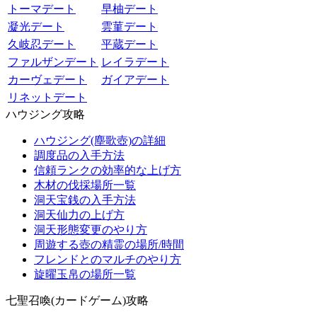
トーマデート
早柚デート
凝光デート
雲菫デート
久岐忍デート
平蔵デート
ファルザンデート
レイラデート
カーヴェデート
ガイアデート
リネットデート
ハウジング攻略
ハウジング(塵歌壺)の詳細
調度品の入手方法
信頼ランクの効率的な上げ方
木材の伐採場所一覧
洞天宝銭の入手方法
洞天仙力の上げ方
洞天形態変更のやり方
周遊する壺の精霊の場所/時間
フレンドとのマルチのやり方
旋曜玉帛の場所一覧
七聖召喚(カードゲーム)攻略