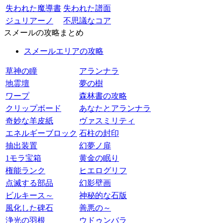
失われた魔導書
失われた譜面
ジュリアーノ
不思議なコア
スメールの攻略まとめ
スメールエリアの攻略
草神の瞳
アランナラ
地霊壇
夢の樹
ワープ
森林書の攻略
クリップボード
あなたとアランナラ
奇妙な羊皮紙
ヴァスミリティ
エネルギーブロック
石柱の封印
抽出装置
幻夢ノ扉
1モラ宝箱
黄金の眠り
権能ランク
ヒエログリフ
点滅する部品
幻影壁画
ビルキース～
神秘的な石版
風化した碑石
善悪の～
浄光の羽根
ウドゥンバラ