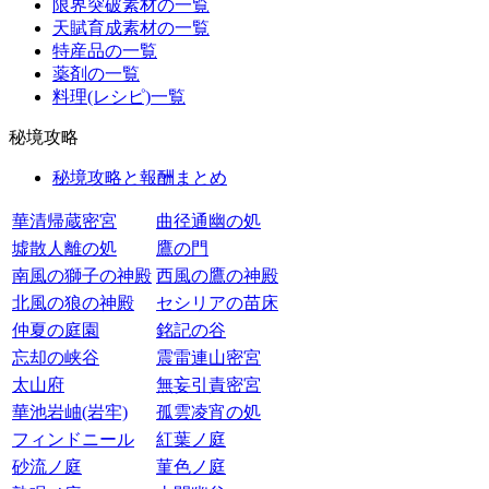
限界突破素材の一覧
天賦育成素材の一覧
特産品の一覧
薬剤の一覧
料理(レシピ)一覧
秘境攻略
秘境攻略と報酬まとめ
華清帰蔵密宮
曲径通幽の処
墟散人離の処
鷹の門
南風の獅子の神殿
西風の鷹の神殿
北風の狼の神殿
セシリアの苗床
仲夏の庭園
銘記の谷
忘却の峡谷
震雷連山密宮
太山府
無妄引責密宮
華池岩岫(岩牢)
孤雲凌宵の処
フィンドニール
紅葉ノ庭
砂流ノ庭
菫色ノ庭