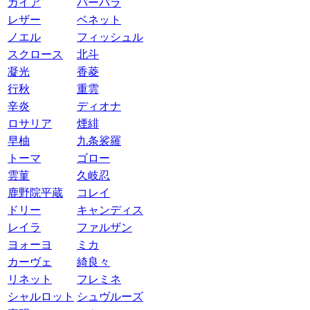
ガイア
バーバラ
レザー
ベネット
ノエル
フィッシュル
スクロース
北斗
凝光
香菱
行秋
重雲
辛炎
ディオナ
ロサリア
煙緋
早柚
九条裟羅
トーマ
ゴロー
雲菫
久岐忍
鹿野院平蔵
コレイ
ドリー
キャンディス
レイラ
ファルザン
ヨォーヨ
ミカ
カーヴェ
綺良々
リネット
フレミネ
シャルロット
シュヴルーズ