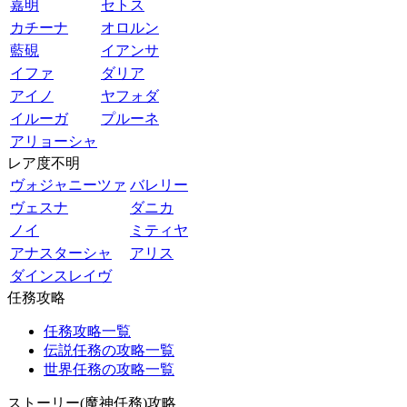
嘉明
セトス
カチーナ
オロルン
藍硯
イアンサ
イファ
ダリア
アイノ
ヤフォダ
イルーガ
プルーネ
アリョーシャ
レア度不明
ヴォジャニーツァ
バレリー
ヴェスナ
ダニカ
ノイ
ミティヤ
アナスターシャ
アリス
ダインスレイヴ
任務攻略
任務攻略一覧
伝説任務の攻略一覧
世界任務の攻略一覧
ストーリー(魔神任務)攻略