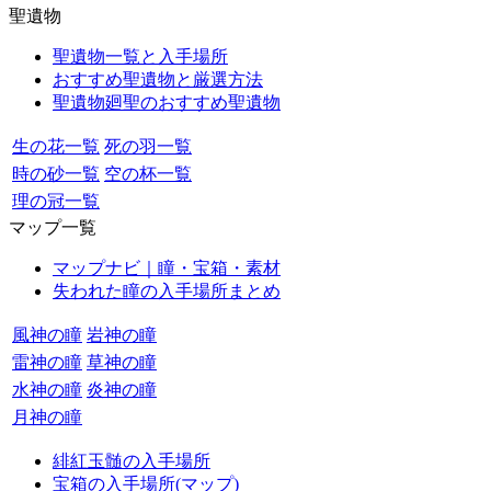
聖遺物
聖遺物一覧と入手場所
おすすめ聖遺物と厳選方法
聖遺物廻聖のおすすめ聖遺物
生の花一覧
死の羽一覧
時の砂一覧
空の杯一覧
理の冠一覧
マップ一覧
マップナビ｜瞳・宝箱・素材
失われた瞳の入手場所まとめ
風神の瞳
岩神の瞳
雷神の瞳
草神の瞳
水神の瞳
炎神の瞳
月神の瞳
緋紅玉髄の入手場所
宝箱の入手場所(マップ)