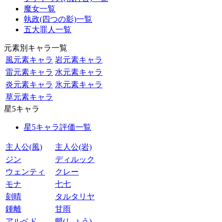
魔女一覧
執政(四つの影)一覧
五大罪人一覧
元素別キャラ一覧
風元素キャラ
岩元素キャラ
雷元素キャラ
水元素キャラ
炎元素キャラ
氷元素キャラ
草元素キャラ
星5キャラ
星5キャラ評価一覧
主人公(風)
主人公(岩)
ジン
ディルック
ウェンティ
クレー
モナ
七七
刻晴
タルタリヤ
鍾離
甘雨
アルベド
魈(しょう)