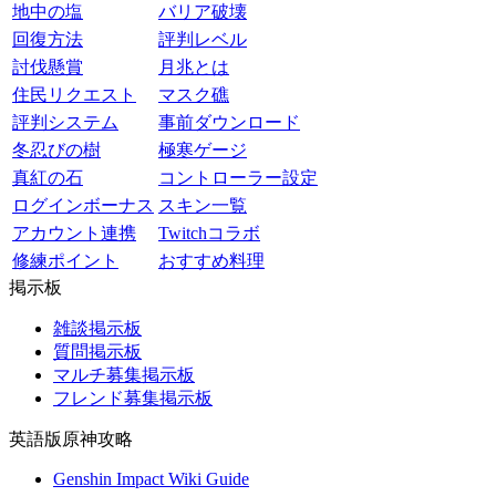
地中の塩
バリア破壊
回復方法
評判レベル
討伐懸賞
月兆とは
住民リクエスト
マスク礁
評判システム
事前ダウンロード
冬忍びの樹
極寒ゲージ
真紅の石
コントローラー設定
ログインボーナス
スキン一覧
アカウント連携
Twitchコラボ
修練ポイント
おすすめ料理
掲示板
雑談掲示板
質問掲示板
マルチ募集掲示板
フレンド募集掲示板
英語版原神攻略
Genshin Impact Wiki Guide