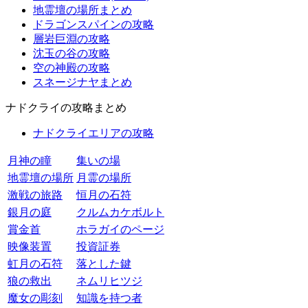
地霊壇の場所まとめ
ドラゴンスパインの攻略
層岩巨淵の攻略
沈玉の谷の攻略
空の神殿の攻略
スネージナヤまとめ
ナドクライの攻略まとめ
ナドクライエリアの攻略
月神の瞳
集いの場
地霊壇の場所
月霊の場所
激戦の旅路
恒月の石符
銀月の庭
クルムカケボルト
賞金首
ホラガイのページ
映像装置
投資証券
虹月の石符
落とした鍵
狼の救出
ネムリヒツジ
魔女の彫刻
知識を持つ者