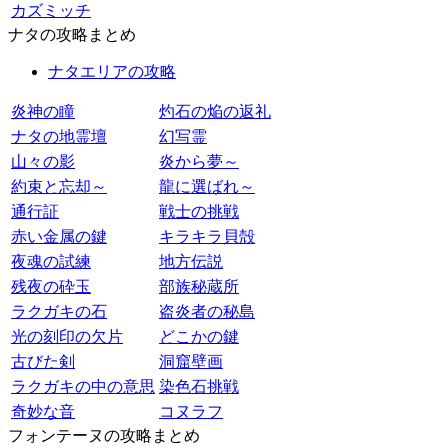
カズミッチ
ナタの攻略まとめ
ナタエリアの攻略
炎神の瞳
灼石の焔の返礼
ナタの地霊壇
幻写霊
山々の影
炎から夢～
約束と忘却～
龍に選ばれ～
通行証
戦士の挑戦
赤い金属の鍵
キラキラ貝殻
夜魂の試練
地方伝説
残夜の砕玉
部族秘蔵所
ラクガキの石
盗炎者の秘島
光の刻印の欠片
どこかの鍵
古びた剣
洞窟壁画
ラクガキの中の意思
染色石挑戦
奇妙な音
コヌラフ
フォンテーヌの攻略まとめ