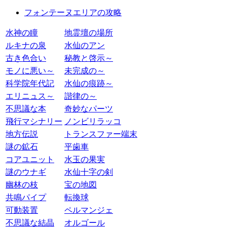
フォンテーヌエリアの攻略
水神の瞳
地霊壇の場所
ルキナの泉
水仙のアン
古き色合い
秘教と啓示～
モノに悪い～
未完成の～
科学院年代記
水仙の痕跡～
エリニュス～
諧律の～
不思議な本
奇妙なパーツ
飛行マシナリー
ノンビリラッコ
地方伝説
トランスファー端末
謎の鉱石
平歯車
コアユニット
水玉の果実
謎のウナギ
水仙十字の剣
幽林の枝
宝の地図
共鳴パイプ
転換球
可動装置
ペルマンジェ
不思議な結晶
オルゴール