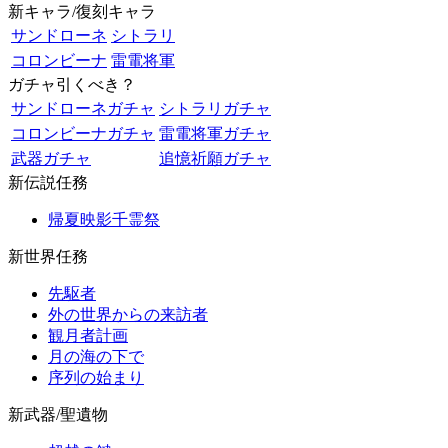
新キャラ/復刻キャラ
サンドローネ
シトラリ
コロンビーナ
雷電将軍
ガチャ引くべき？
サンドローネガチャ
シトラリガチャ
コロンビーナガチャ
雷電将軍ガチャ
武器ガチャ
追憶祈願ガチャ
新伝説任務
帰夏映影千霊祭
新世界任務
先駆者
外の世界からの来訪者
観月者計画
月の海の下で
序列の始まり
新武器/聖遺物