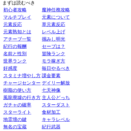
まずは読むべき
初心者攻略
魔神任務攻略
マルチプレイ
元素について
元素反応
草元素反応
元素熟知とは
レベル上げ
アチーブ一覧
掴みし明光
紀行の報酬
セーブは？
名前と性別
冒険ランク
世界ランク
モラ稼ぎ方
好感度
毎日やるべき
スタミナ増やし方
課金要素
チャージセンター
デイリー解放
樹脂の使い方
七天神像
風龍廃墟の行き方
主人公どっち
ガチャの確率
スターダスト
スターライト
食材加工
地霊壇の鍵
キャラレベル
無名の宝蔵
紀行武器