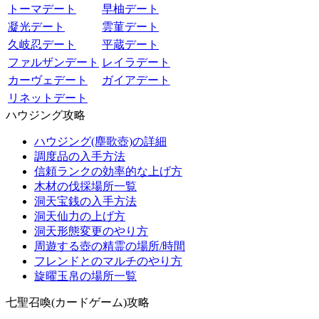
トーマデート
早柚デート
凝光デート
雲菫デート
久岐忍デート
平蔵デート
ファルザンデート
レイラデート
カーヴェデート
ガイアデート
リネットデート
ハウジング攻略
ハウジング(塵歌壺)の詳細
調度品の入手方法
信頼ランクの効率的な上げ方
木材の伐採場所一覧
洞天宝銭の入手方法
洞天仙力の上げ方
洞天形態変更のやり方
周遊する壺の精霊の場所/時間
フレンドとのマルチのやり方
旋曜玉帛の場所一覧
七聖召喚(カードゲーム)攻略