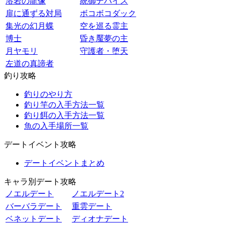
溶岩の龍像
統御デバイス
扉に通ずる対局
ボコボコダック
集光の幻月蝶
空を巡る霊主
博士
昏き魘夢の主
月ヤモリ
守護者・堕天
左道の真諦者
釣り攻略
釣りのやり方
釣り竿の入手方法一覧
釣り餌の入手方法一覧
魚の入手場所一覧
デートイベント攻略
デートイベントまとめ
キャラ別デート攻略
ノエルデート
ノエルデート2
バーバラデート
重雲デート
ベネットデート
ディオナデート