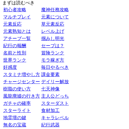
まずは読むべき
初心者攻略
魔神任務攻略
マルチプレイ
元素について
元素反応
草元素反応
元素熟知とは
レベル上げ
アチーブ一覧
掴みし明光
紀行の報酬
セーブは？
名前と性別
冒険ランク
世界ランク
モラ稼ぎ方
好感度
毎日やるべき
スタミナ増やし方
課金要素
チャージセンター
デイリー解放
樹脂の使い方
七天神像
風龍廃墟の行き方
主人公どっち
ガチャの確率
スターダスト
スターライト
食材加工
地霊壇の鍵
キャラレベル
無名の宝蔵
紀行武器