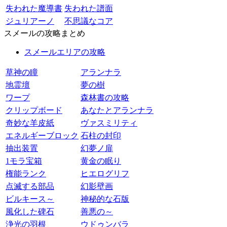
失われた魔導書
失われた譜面
ジュリアーノ
不思議なコア
スメールの攻略まとめ
スメールエリアの攻略
草神の瞳
アランナラ
地霊壇
夢の樹
ワープ
森林書の攻略
クリップボード
あなたとアランナラ
奇妙な羊皮紙
ヴァスミリティ
エネルギーブロック
石柱の封印
抽出装置
幻夢ノ扉
1モラ宝箱
黄金の眠り
権能ランク
ヒエログリフ
点滅する部品
幻影壁画
ビルキース～
神秘的な石版
風化した碑石
善悪の～
浄光の羽根
ウドゥンバラ