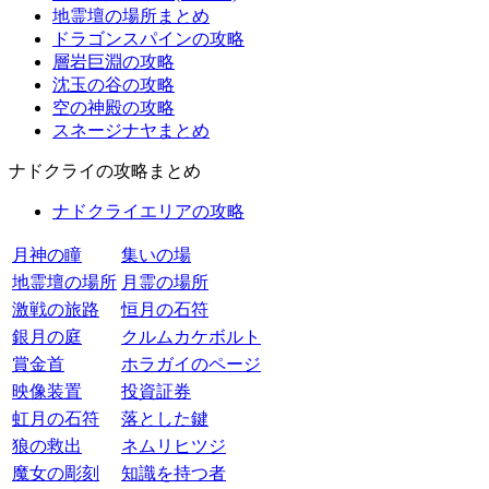
地霊壇の場所まとめ
ドラゴンスパインの攻略
層岩巨淵の攻略
沈玉の谷の攻略
空の神殿の攻略
スネージナヤまとめ
ナドクライの攻略まとめ
ナドクライエリアの攻略
月神の瞳
集いの場
地霊壇の場所
月霊の場所
激戦の旅路
恒月の石符
銀月の庭
クルムカケボルト
賞金首
ホラガイのページ
映像装置
投資証券
虹月の石符
落とした鍵
狼の救出
ネムリヒツジ
魔女の彫刻
知識を持つ者