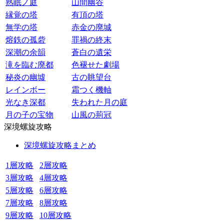
熟眠ノ庭
山間幽谷
縁覚の塔
有頂の塔
無学の塔
赤金の廃城
熔鉄の孤砦
罪禍の終末
深潮の余韻
蒼白の遺栄
滝を臨む廃都
色褪せた劇場
秘炎の幽墟
古の眺望台
レインボー
霜つく機軸
光なき深都
失われた月の庭
月の子の宝物
山風の荊冠
深境螺旋攻略
深境螺旋攻略まとめ
1層攻略
2層攻略
3層攻略
4層攻略
5層攻略
6層攻略
7層攻略
8層攻略
9層攻略
10層攻略