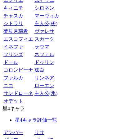
エミリエ
ムアラニ
キィニチ
シロネン
チャスカ
マーヴィカ
シトラリ
主人公(炎)
夢見月瑞希
ヴァレサ
エスコフィエ
スカーク
イネファ
ラウマ
フリンズ
ネフェル
ドール
ドゥリン
コロンビーナ
茲白
ファルカ
リンネア
ニコ
ローエン
サンドローネ
主人公(氷)
オデット
星4キャラ
星4キャラ評価一覧
アンバー
リサ