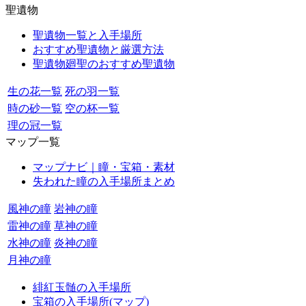
聖遺物
聖遺物一覧と入手場所
おすすめ聖遺物と厳選方法
聖遺物廻聖のおすすめ聖遺物
生の花一覧
死の羽一覧
時の砂一覧
空の杯一覧
理の冠一覧
マップ一覧
マップナビ｜瞳・宝箱・素材
失われた瞳の入手場所まとめ
風神の瞳
岩神の瞳
雷神の瞳
草神の瞳
水神の瞳
炎神の瞳
月神の瞳
緋紅玉髄の入手場所
宝箱の入手場所(マップ)