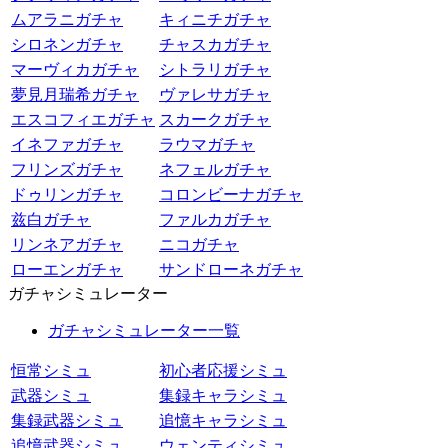
ムアラニガチャ
キィニチガチャ
シロネンガチャ
チャスカガチャ
マーヴィカガチャ
シトラリガチャ
夢見月瑞希ガチャ
ヴァレサガチャ
エスコフィエガチャ
スカークガチャ
イネファガチャ
ラウマガチャ
フリンズガチャ
ネフェルガチャ
ドゥリンガチャ
コロンビーナガチャ
兹白ガチャ
ファルカガチャ
リンネアガチャ
ニコガチャ
ローエンガチャ
サンドローネガチャ
ガチャシミュレーター
ガチャシミュレーター一覧
恒常シミュ
初心者応援シミュ
武器シミュ
集録キャラシミュ
集録武器シミュ
追憶キャラシミュ
追憶武器シミュ
ウェンティシミュ