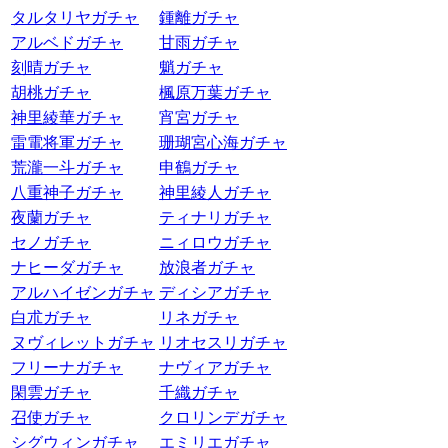
タルタリヤガチャ
鍾離ガチャ
アルベドガチャ
甘雨ガチャ
刻晴ガチャ
魈ガチャ
胡桃ガチャ
楓原万葉ガチャ
神里綾華ガチャ
宵宮ガチャ
雷電将軍ガチャ
珊瑚宮心海ガチャ
荒瀧一斗ガチャ
申鶴ガチャ
八重神子ガチャ
神里綾人ガチャ
夜蘭ガチャ
ティナリガチャ
セノガチャ
ニィロウガチャ
ナヒーダガチャ
放浪者ガチャ
アルハイゼンガチャ
ディシアガチャ
白朮ガチャ
リネガチャ
ヌヴィレットガチャ
リオセスリガチャ
フリーナガチャ
ナヴィアガチャ
閑雲ガチャ
千織ガチャ
召使ガチャ
クロリンデガチャ
シグウィンガチャ
エミリエガチャ