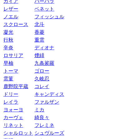
ガイア
バーバラ
レザー
ベネット
ノエル
フィッシュル
スクロース
北斗
凝光
香菱
行秋
重雲
辛炎
ディオナ
ロサリア
煙緋
早柚
九条裟羅
トーマ
ゴロー
雲菫
久岐忍
鹿野院平蔵
コレイ
ドリー
キャンディス
レイラ
ファルザン
ヨォーヨ
ミカ
カーヴェ
綺良々
リネット
フレミネ
シャルロット
シュヴルーズ