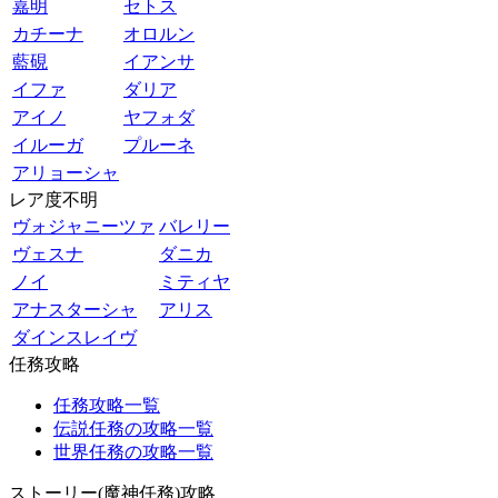
嘉明
セトス
カチーナ
オロルン
藍硯
イアンサ
イファ
ダリア
アイノ
ヤフォダ
イルーガ
プルーネ
アリョーシャ
レア度不明
ヴォジャニーツァ
バレリー
ヴェスナ
ダニカ
ノイ
ミティヤ
アナスターシャ
アリス
ダインスレイヴ
任務攻略
任務攻略一覧
伝説任務の攻略一覧
世界任務の攻略一覧
ストーリー(魔神任務)攻略