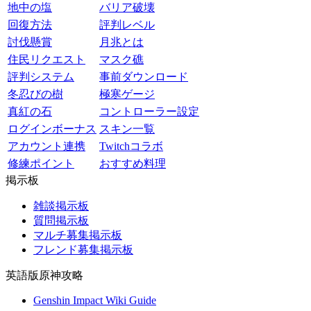
地中の塩
バリア破壊
回復方法
評判レベル
討伐懸賞
月兆とは
住民リクエスト
マスク礁
評判システム
事前ダウンロード
冬忍びの樹
極寒ゲージ
真紅の石
コントローラー設定
ログインボーナス
スキン一覧
アカウント連携
Twitchコラボ
修練ポイント
おすすめ料理
掲示板
雑談掲示板
質問掲示板
マルチ募集掲示板
フレンド募集掲示板
英語版原神攻略
Genshin Impact Wiki Guide