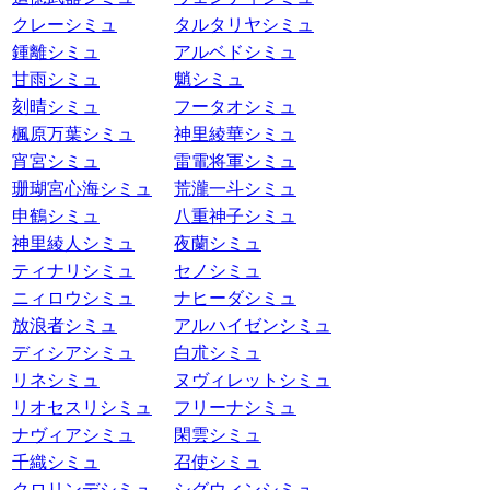
クレーシミュ
タルタリヤシミュ
鍾離シミュ
アルベドシミュ
甘雨シミュ
魈シミュ
刻晴シミュ
フータオシミュ
楓原万葉シミュ
神里綾華シミュ
宵宮シミュ
雷電将軍シミュ
珊瑚宮心海シミュ
荒瀧一斗シミュ
申鶴シミュ
八重神子シミュ
神里綾人シミュ
夜蘭シミュ
ティナリシミュ
セノシミュ
ニィロウシミュ
ナヒーダシミュ
放浪者シミュ
アルハイゼンシミュ
ディシアシミュ
白朮シミュ
リネシミュ
ヌヴィレットシミュ
リオセスリシミュ
フリーナシミュ
ナヴィアシミュ
閑雲シミュ
千織シミュ
召使シミュ
クロリンデシミュ
シグウィンシミュ