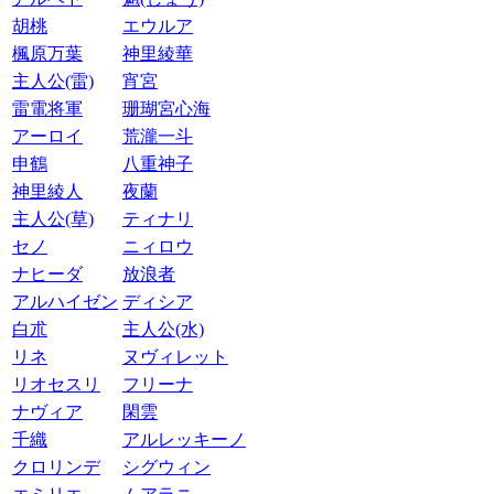
胡桃
エウルア
楓原万葉
神里綾華
主人公(雷)
宵宮
雷電将軍
珊瑚宮心海
アーロイ
荒瀧一斗
申鶴
八重神子
神里綾人
夜蘭
主人公(草)
ティナリ
セノ
ニィロウ
ナヒーダ
放浪者
アルハイゼン
ディシア
白朮
主人公(水)
リネ
ヌヴィレット
リオセスリ
フリーナ
ナヴィア
閑雲
千織
アルレッキーノ
クロリンデ
シグウィン