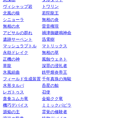
ヴィシャップ岩
トワリン
北風の狼
若陀龍王
シニョーラ
無相の炎
無相の水
雷音権現
アビサルの群れ
禍津御建鳴神命
遺跡サーペント
迅電樹
マッシュラプトル
マトリックス
永劫ドレイク
無相の草
正機の神
風蝕ウェネト
草龍
深罪の浸礼者
氷風組曲
鉄甲熔炎帝王
フィールド生成装置
千年真珠の海駿
水形タルパ
呑星の鯨
レガトゥス
召使
貪食ユムカ竜
金焔クク竜
機巧デバイス
ミミックパピラ
源焔の主
霊覚の修験者