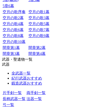
5章6幕
空月の歌序奏
空月の歌1幕
空月の歌2幕
空月の歌3幕
空月の歌4幕
空月の歌5幕
空月の歌6幕
空月の歌7幕
空月の歌8幕
空月の歌9幕
空月の歌10幕
間章第1幕
間章第2幕
間章第3幕
間章第4幕
武器・聖遺物一覧
武器
全武器一覧
紀行武器おすすめ
鍛造武器おすすめ
片手剣一覧
両手剣一覧
長柄武器一覧
法器一覧
弓一覧