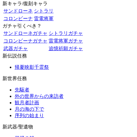
新キャラ/復刻キャラ
サンドローネ
シトラリ
コロンビーナ
雷電将軍
ガチャ引くべき？
サンドローネガチャ
シトラリガチャ
コロンビーナガチャ
雷電将軍ガチャ
武器ガチャ
追憶祈願ガチャ
新伝説任務
帰夏映影千霊祭
新世界任務
先駆者
外の世界からの来訪者
観月者計画
月の海の下で
序列の始まり
新武器/聖遺物