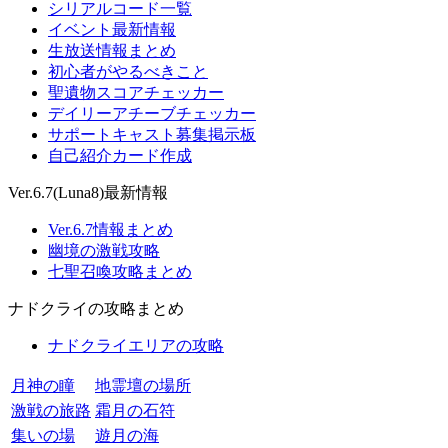
シリアルコード一覧
イベント最新情報
生放送情報まとめ
初心者がやるべきこと
聖遺物スコアチェッカー
デイリーアチーブチェッカー
サポートキャスト募集掲示板
自己紹介カード作成
Ver.6.7(Luna8)最新情報
Ver.6.7情報まとめ
幽境の激戦攻略
七聖召喚攻略まとめ
ナドクライの攻略まとめ
ナドクライエリアの攻略
月神の瞳
地霊壇の場所
激戦の旅路
霜月の石符
集いの場
遊月の海