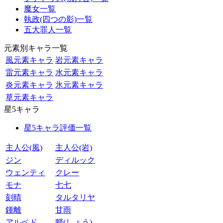
魔女一覧
執政(四つの影)一覧
五大罪人一覧
元素別キャラ一覧
風元素キャラ
岩元素キャラ
雷元素キャラ
水元素キャラ
炎元素キャラ
氷元素キャラ
草元素キャラ
星5キャラ
星5キャラ評価一覧
主人公(風)
主人公(岩)
ジン
ディルック
ウェンティ
クレー
モナ
七七
刻晴
タルタリヤ
鍾離
甘雨
アルベド
魈(しょう)