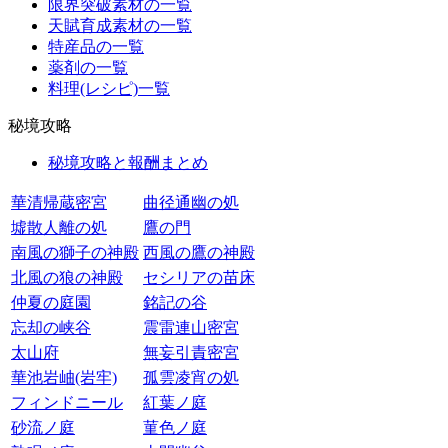
限界突破素材の一覧
天賦育成素材の一覧
特産品の一覧
薬剤の一覧
料理(レシピ)一覧
秘境攻略
秘境攻略と報酬まとめ
華清帰蔵密宮
曲径通幽の処
墟散人離の処
鷹の門
南風の獅子の神殿
西風の鷹の神殿
北風の狼の神殿
セシリアの苗床
仲夏の庭園
銘記の谷
忘却の峡谷
震雷連山密宮
太山府
無妄引責密宮
華池岩岫(岩牢)
孤雲凌宵の処
フィンドニール
紅葉ノ庭
砂流ノ庭
菫色ノ庭