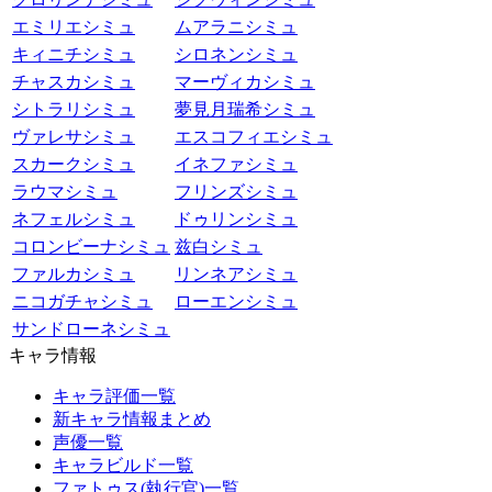
エミリエシミュ
ムアラニシミュ
キィニチシミュ
シロネンシミュ
チャスカシミュ
マーヴィカシミュ
シトラリシミュ
夢見月瑞希シミュ
ヴァレサシミュ
エスコフィエシミュ
スカークシミュ
イネファシミュ
ラウマシミュ
フリンズシミュ
ネフェルシミュ
ドゥリンシミュ
コロンビーナシミュ
兹白シミュ
ファルカシミュ
リンネアシミュ
ニコガチャシミュ
ローエンシミュ
サンドローネシミュ
キャラ情報
キャラ評価一覧
新キャラ情報まとめ
声優一覧
キャラビルド一覧
ファトゥス(執行官)一覧