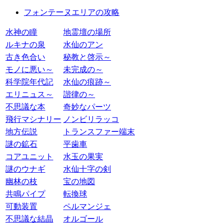
フォンテーヌエリアの攻略
水神の瞳
地霊壇の場所
ルキナの泉
水仙のアン
古き色合い
秘教と啓示～
モノに悪い～
未完成の～
科学院年代記
水仙の痕跡～
エリニュス～
諧律の～
不思議な本
奇妙なパーツ
飛行マシナリー
ノンビリラッコ
地方伝説
トランスファー端末
謎の鉱石
平歯車
コアユニット
水玉の果実
謎のウナギ
水仙十字の剣
幽林の枝
宝の地図
共鳴パイプ
転換球
可動装置
ペルマンジェ
不思議な結晶
オルゴール