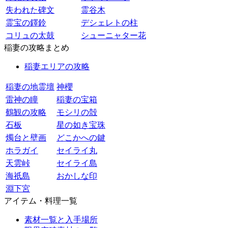
失われた碑文
霊谷木
霊宝の鐸鈴
デシェレトの柱
コリュの太鼓
シューニャター花
稲妻の攻略まとめ
稲妻エリアの攻略
稲妻の地霊壇
神櫻
雷神の瞳
稲妻の宝箱
鶴観の攻略
モシリの殻
石板
星の如き宝珠
燭台と壁画
どこかへの鍵
ホラガイ
セイライ丸
天雲峠
セイライ島
海祇島
おかしな印
淵下宮
アイテム・料理一覧
素材一覧と入手場所