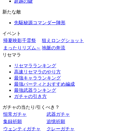
超越の鍵
新たな敵
先駆秘源コマンダー陣形
イベント
帰夏映影千霊祭
狙えロングショット
まったりリズム～
地脈の奔流
リセマラ
リセマラランキング
高速リセマラのやり方
最強キャラランキング
最強パーティとおすすめ編成
最強武器ランキング
ガチャの引き方
ガチャの当たり/引くべき？
恒常ガチャ
武器ガチャ
集録祈願
追憶祈願
ウェンティガチャ
クレーガチャ