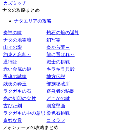
カズミッチ
ナタの攻略まとめ
ナタエリアの攻略
炎神の瞳
灼石の焔の返礼
ナタの地霊壇
幻写霊
山々の影
炎から夢～
約束と忘却～
龍に選ばれ～
通行証
戦士の挑戦
赤い金属の鍵
キラキラ貝殻
夜魂の試練
地方伝説
残夜の砕玉
部族秘蔵所
ラクガキの石
盗炎者の秘島
光の刻印の欠片
どこかの鍵
古びた剣
洞窟壁画
ラクガキの中の意思
染色石挑戦
奇妙な音
コヌラフ
フォンテーヌの攻略まとめ