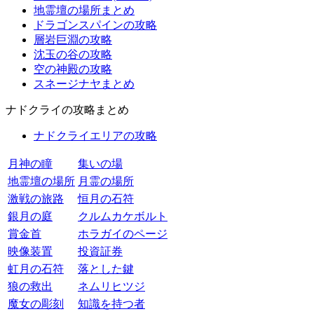
地霊壇の場所まとめ
ドラゴンスパインの攻略
層岩巨淵の攻略
沈玉の谷の攻略
空の神殿の攻略
スネージナヤまとめ
ナドクライの攻略まとめ
ナドクライエリアの攻略
月神の瞳
集いの場
地霊壇の場所
月霊の場所
激戦の旅路
恒月の石符
銀月の庭
クルムカケボルト
賞金首
ホラガイのページ
映像装置
投資証券
虹月の石符
落とした鍵
狼の救出
ネムリヒツジ
魔女の彫刻
知識を持つ者