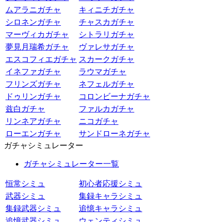
ムアラニガチャ
キィニチガチャ
シロネンガチャ
チャスカガチャ
マーヴィカガチャ
シトラリガチャ
夢見月瑞希ガチャ
ヴァレサガチャ
エスコフィエガチャ
スカークガチャ
イネファガチャ
ラウマガチャ
フリンズガチャ
ネフェルガチャ
ドゥリンガチャ
コロンビーナガチャ
兹白ガチャ
ファルカガチャ
リンネアガチャ
ニコガチャ
ローエンガチャ
サンドローネガチャ
ガチャシミュレーター
ガチャシミュレーター一覧
恒常シミュ
初心者応援シミュ
武器シミュ
集録キャラシミュ
集録武器シミュ
追憶キャラシミュ
追憶武器シミュ
ウェンティシミュ