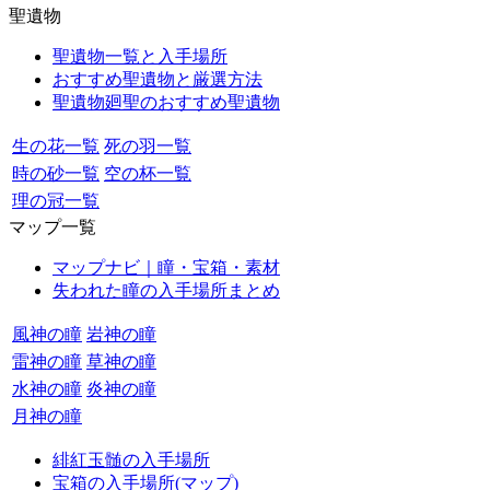
聖遺物
聖遺物一覧と入手場所
おすすめ聖遺物と厳選方法
聖遺物廻聖のおすすめ聖遺物
生の花一覧
死の羽一覧
時の砂一覧
空の杯一覧
理の冠一覧
マップ一覧
マップナビ｜瞳・宝箱・素材
失われた瞳の入手場所まとめ
風神の瞳
岩神の瞳
雷神の瞳
草神の瞳
水神の瞳
炎神の瞳
月神の瞳
緋紅玉髄の入手場所
宝箱の入手場所(マップ)