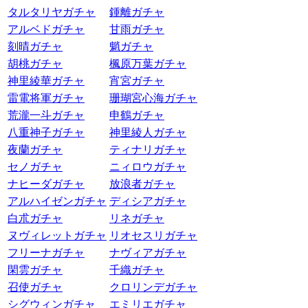
タルタリヤガチャ
鍾離ガチャ
アルベドガチャ
甘雨ガチャ
刻晴ガチャ
魈ガチャ
胡桃ガチャ
楓原万葉ガチャ
神里綾華ガチャ
宵宮ガチャ
雷電将軍ガチャ
珊瑚宮心海ガチャ
荒瀧一斗ガチャ
申鶴ガチャ
八重神子ガチャ
神里綾人ガチャ
夜蘭ガチャ
ティナリガチャ
セノガチャ
ニィロウガチャ
ナヒーダガチャ
放浪者ガチャ
アルハイゼンガチャ
ディシアガチャ
白朮ガチャ
リネガチャ
ヌヴィレットガチャ
リオセスリガチャ
フリーナガチャ
ナヴィアガチャ
閑雲ガチャ
千織ガチャ
召使ガチャ
クロリンデガチャ
シグウィンガチャ
エミリエガチャ