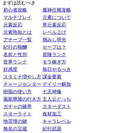
まずは読むべき
初心者攻略
魔神任務攻略
マルチプレイ
元素について
元素反応
草元素反応
元素熟知とは
レベル上げ
アチーブ一覧
掴みし明光
紀行の報酬
セーブは？
名前と性別
冒険ランク
世界ランク
モラ稼ぎ方
好感度
毎日やるべき
スタミナ増やし方
課金要素
チャージセンター
デイリー解放
樹脂の使い方
七天神像
風龍廃墟の行き方
主人公どっち
ガチャの確率
スターダスト
スターライト
食材加工
地霊壇の鍵
キャラレベル
無名の宝蔵
紀行武器