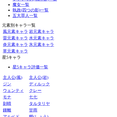
魔女一覧
執政(四つの影)一覧
五大罪人一覧
元素別キャラ一覧
風元素キャラ
岩元素キャラ
雷元素キャラ
水元素キャラ
炎元素キャラ
氷元素キャラ
草元素キャラ
星5キャラ
星5キャラ評価一覧
主人公(風)
主人公(岩)
ジン
ディルック
ウェンティ
クレー
モナ
七七
刻晴
タルタリヤ
鍾離
甘雨
アルベド
魈(しょう)