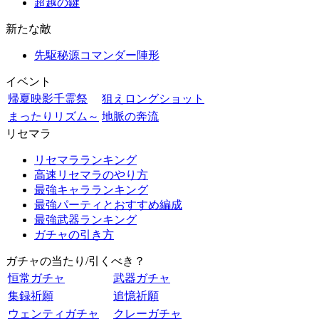
超越の鍵
新たな敵
先駆秘源コマンダー陣形
イベント
帰夏映影千霊祭
狙えロングショット
まったりリズム～
地脈の奔流
リセマラ
リセマラランキング
高速リセマラのやり方
最強キャラランキング
最強パーティとおすすめ編成
最強武器ランキング
ガチャの引き方
ガチャの当たり/引くべき？
恒常ガチャ
武器ガチャ
集録祈願
追憶祈願
ウェンティガチャ
クレーガチャ