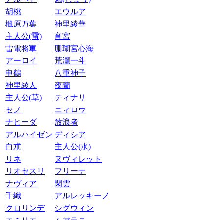
胡桃
エウルア
楓原万葉
神里綾華
主人公(雷)
宵宮
雷電将軍
珊瑚宮心海
アーロイ
荒瀧一斗
申鶴
八重神子
神里綾人
夜蘭
主人公(草)
ティナリ
セノ
ニィロウ
ナヒーダ
放浪者
アルハイゼン
ディシア
白朮
主人公(水)
リネ
ヌヴィレット
リオセスリ
フリーナ
ナヴィア
閑雲
千織
アルレッキーノ
クロリンデ
シグウィン