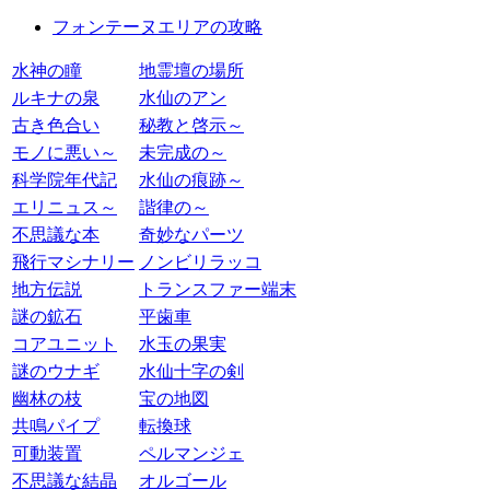
フォンテーヌエリアの攻略
水神の瞳
地霊壇の場所
ルキナの泉
水仙のアン
古き色合い
秘教と啓示～
モノに悪い～
未完成の～
科学院年代記
水仙の痕跡～
エリニュス～
諧律の～
不思議な本
奇妙なパーツ
飛行マシナリー
ノンビリラッコ
地方伝説
トランスファー端末
謎の鉱石
平歯車
コアユニット
水玉の果実
謎のウナギ
水仙十字の剣
幽林の枝
宝の地図
共鳴パイプ
転換球
可動装置
ペルマンジェ
不思議な結晶
オルゴール