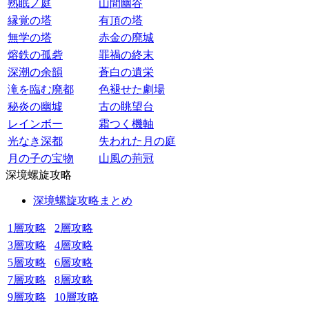
熟眠ノ庭
山間幽谷
縁覚の塔
有頂の塔
無学の塔
赤金の廃城
熔鉄の孤砦
罪禍の終末
深潮の余韻
蒼白の遺栄
滝を臨む廃都
色褪せた劇場
秘炎の幽墟
古の眺望台
レインボー
霜つく機軸
光なき深都
失われた月の庭
月の子の宝物
山風の荊冠
深境螺旋攻略
深境螺旋攻略まとめ
1層攻略
2層攻略
3層攻略
4層攻略
5層攻略
6層攻略
7層攻略
8層攻略
9層攻略
10層攻略