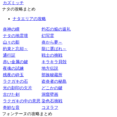
カズミッチ
ナタの攻略まとめ
ナタエリアの攻略
炎神の瞳
灼石の焔の返礼
ナタの地霊壇
幻写霊
山々の影
炎から夢～
約束と忘却～
龍に選ばれ～
通行証
戦士の挑戦
赤い金属の鍵
キラキラ貝殻
夜魂の試練
地方伝説
残夜の砕玉
部族秘蔵所
ラクガキの石
盗炎者の秘島
光の刻印の欠片
どこかの鍵
古びた剣
洞窟壁画
ラクガキの中の意思
染色石挑戦
奇妙な音
コヌラフ
フォンテーヌの攻略まとめ