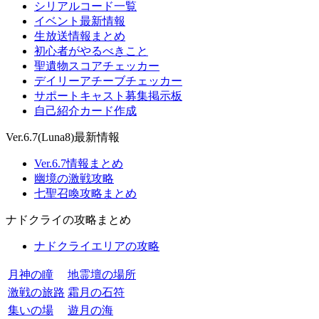
シリアルコード一覧
イベント最新情報
生放送情報まとめ
初心者がやるべきこと
聖遺物スコアチェッカー
デイリーアチーブチェッカー
サポートキャスト募集掲示板
自己紹介カード作成
Ver.6.7(Luna8)最新情報
Ver.6.7情報まとめ
幽境の激戦攻略
七聖召喚攻略まとめ
ナドクライの攻略まとめ
ナドクライエリアの攻略
月神の瞳
地霊壇の場所
激戦の旅路
霜月の石符
集いの場
遊月の海