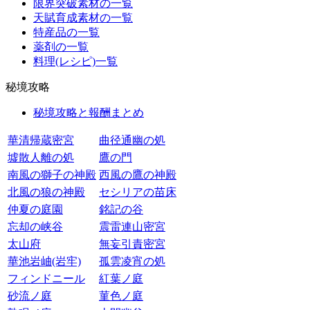
限界突破素材の一覧
天賦育成素材の一覧
特産品の一覧
薬剤の一覧
料理(レシピ)一覧
秘境攻略
秘境攻略と報酬まとめ
華清帰蔵密宮
曲径通幽の処
墟散人離の処
鷹の門
南風の獅子の神殿
西風の鷹の神殿
北風の狼の神殿
セシリアの苗床
仲夏の庭園
銘記の谷
忘却の峡谷
震雷連山密宮
太山府
無妄引責密宮
華池岩岫(岩牢)
孤雲凌宵の処
フィンドニール
紅葉ノ庭
砂流ノ庭
菫色ノ庭