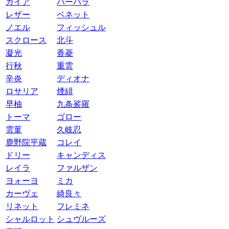
ガイア
バーバラ
レザー
ベネット
ノエル
フィッシュル
スクロース
北斗
凝光
香菱
行秋
重雲
辛炎
ディオナ
ロサリア
煙緋
早柚
九条裟羅
トーマ
ゴロー
雲菫
久岐忍
鹿野院平蔵
コレイ
ドリー
キャンディス
レイラ
ファルザン
ヨォーヨ
ミカ
カーヴェ
綺良々
リネット
フレミネ
シャルロット
シュヴルーズ