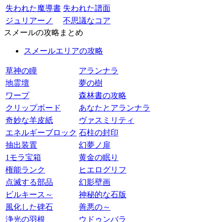
失われた魔導書
失われた譜面
ジュリアーノ
不思議なコア
スメールの攻略まとめ
スメールエリアの攻略
草神の瞳
アランナラ
地霊壇
夢の樹
ワープ
森林書の攻略
クリップボード
あなたとアランナラ
奇妙な羊皮紙
ヴァスミリティ
エネルギーブロック
石柱の封印
抽出装置
幻夢ノ扉
1モラ宝箱
黄金の眠り
権能ランク
ヒエログリフ
点滅する部品
幻影壁画
ビルキース～
神秘的な石版
風化した碑石
善悪の～
浄光の羽根
ウドゥンバラ