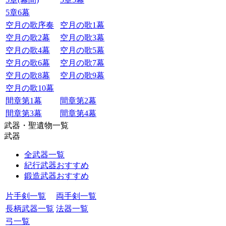
5章6幕
空月の歌序奏
空月の歌1幕
空月の歌2幕
空月の歌3幕
空月の歌4幕
空月の歌5幕
空月の歌6幕
空月の歌7幕
空月の歌8幕
空月の歌9幕
空月の歌10幕
間章第1幕
間章第2幕
間章第3幕
間章第4幕
武器・聖遺物一覧
武器
全武器一覧
紀行武器おすすめ
鍛造武器おすすめ
片手剣一覧
両手剣一覧
長柄武器一覧
法器一覧
弓一覧