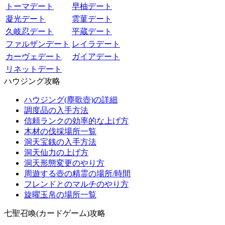
トーマデート
早柚デート
凝光デート
雲菫デート
久岐忍デート
平蔵デート
ファルザンデート
レイラデート
カーヴェデート
ガイアデート
リネットデート
ハウジング攻略
ハウジング(塵歌壺)の詳細
調度品の入手方法
信頼ランクの効率的な上げ方
木材の伐採場所一覧
洞天宝銭の入手方法
洞天仙力の上げ方
洞天形態変更のやり方
周遊する壺の精霊の場所/時間
フレンドとのマルチのやり方
旋曜玉帛の場所一覧
七聖召喚(カードゲーム)攻略