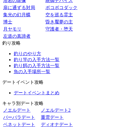
溶岩の龍像
統御デバイス
扉に通ずる対局
ボコボコダック
集光の幻月蝶
空を巡る霊主
博士
昏き魘夢の主
月ヤモリ
守護者・堕天
左道の真諦者
釣り攻略
釣りのやり方
釣り竿の入手方法一覧
釣り餌の入手方法一覧
魚の入手場所一覧
デートイベント攻略
デートイベントまとめ
キャラ別デート攻略
ノエルデート
ノエルデート2
バーバラデート
重雲デート
ベネットデート
ディオナデート