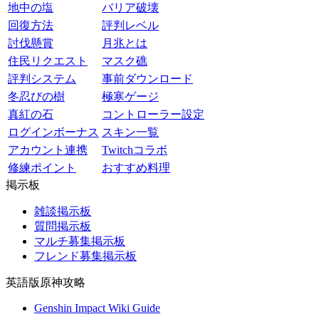
地中の塩
バリア破壊
回復方法
評判レベル
討伐懸賞
月兆とは
住民リクエスト
マスク礁
評判システム
事前ダウンロード
冬忍びの樹
極寒ゲージ
真紅の石
コントローラー設定
ログインボーナス
スキン一覧
アカウント連携
Twitchコラボ
修練ポイント
おすすめ料理
掲示板
雑談掲示板
質問掲示板
マルチ募集掲示板
フレンド募集掲示板
英語版原神攻略
Genshin Impact Wiki Guide