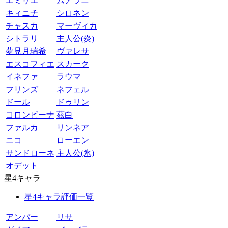
エミリエ
ムアラニ
キィニチ
シロネン
チャスカ
マーヴィカ
シトラリ
主人公(炎)
夢見月瑞希
ヴァレサ
エスコフィエ
スカーク
イネファ
ラウマ
フリンズ
ネフェル
ドール
ドゥリン
コロンビーナ
茲白
ファルカ
リンネア
ニコ
ローエン
サンドローネ
主人公(氷)
オデット
星4キャラ
星4キャラ評価一覧
アンバー
リサ