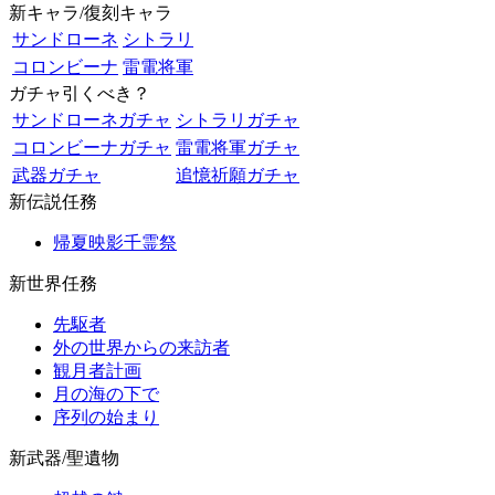
新キャラ/復刻キャラ
サンドローネ
シトラリ
コロンビーナ
雷電将軍
ガチャ引くべき？
サンドローネガチャ
シトラリガチャ
コロンビーナガチャ
雷電将軍ガチャ
武器ガチャ
追憶祈願ガチャ
新伝説任務
帰夏映影千霊祭
新世界任務
先駆者
外の世界からの来訪者
観月者計画
月の海の下で
序列の始まり
新武器/聖遺物