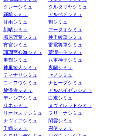
クレーシミュ
タルタリヤシミュ
鍾離シミュ
アルベドシミュ
甘雨シミュ
魈シミュ
刻晴シミュ
フータオシミュ
楓原万葉シミュ
神里綾華シミュ
宵宮シミュ
雷電将軍シミュ
珊瑚宮心海シミュ
荒瀧一斗シミュ
申鶴シミュ
八重神子シミュ
神里綾人シミュ
夜蘭シミュ
ティナリシミュ
セノシミュ
ニィロウシミュ
ナヒーダシミュ
放浪者シミュ
アルハイゼンシミュ
ディシアシミュ
白朮シミュ
リネシミュ
ヌヴィレットシミュ
リオセスリシミュ
フリーナシミュ
ナヴィアシミュ
閑雲シミュ
千織シミュ
召使シミュ
クロリンデシミュ
シグウィンシミュ