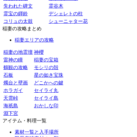
失われた碑文
霊谷木
霊宝の鐸鈴
デシェレトの柱
コリュの太鼓
シューニャター花
稲妻の攻略まとめ
稲妻エリアの攻略
稲妻の地霊壇
神櫻
雷神の瞳
稲妻の宝箱
鶴観の攻略
モシリの殻
石板
星の如き宝珠
燭台と壁画
どこかへの鍵
ホラガイ
セイライ丸
天雲峠
セイライ島
海祇島
おかしな印
淵下宮
アイテム・料理一覧
素材一覧と入手場所