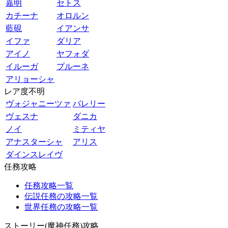
嘉明
セトス
カチーナ
オロルン
藍硯
イアンサ
イファ
ダリア
アイノ
ヤフォダ
イルーガ
プルーネ
アリョーシャ
レア度不明
ヴォジャニーツァ
バレリー
ヴェスナ
ダニカ
ノイ
ミティヤ
アナスターシャ
アリス
ダインスレイヴ
任務攻略
任務攻略一覧
伝説任務の攻略一覧
世界任務の攻略一覧
ストーリー(魔神任務)攻略