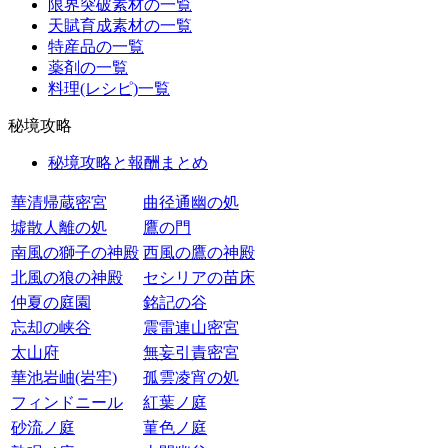
限界突破素材の一覧
天賦育成素材の一覧
特産品の一覧
薬剤の一覧
料理(レシピ)一覧
秘境攻略
秘境攻略と報酬まとめ
華清帰蔵密宮
曲径通幽の処
墟散人離の処
鷹の門
南風の獅子の神殿
西風の鷹の神殿
北風の狼の神殿
セシリアの苗床
仲夏の庭園
銘記の谷
忘却の峡谷
震雷連山密宮
太山府
無妄引責密宮
華池岩岫(岩牢)
孤雲凌宵の処
フィンドニール
紅葉ノ庭
砂流ノ庭
菫色ノ庭