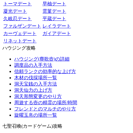
トーマデート
早柚デート
凝光デート
雲菫デート
久岐忍デート
平蔵デート
ファルザンデート
レイラデート
カーヴェデート
ガイアデート
リネットデート
ハウジング攻略
ハウジング(塵歌壺)の詳細
調度品の入手方法
信頼ランクの効率的な上げ方
木材の伐採場所一覧
洞天宝銭の入手方法
洞天仙力の上げ方
洞天形態変更のやり方
周遊する壺の精霊の場所/時間
フレンドとのマルチのやり方
旋曜玉帛の場所一覧
七聖召喚(カードゲーム)攻略