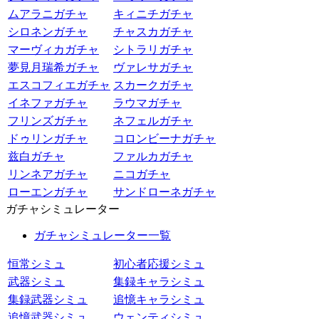
ムアラニガチャ
キィニチガチャ
シロネンガチャ
チャスカガチャ
マーヴィカガチャ
シトラリガチャ
夢見月瑞希ガチャ
ヴァレサガチャ
エスコフィエガチャ
スカークガチャ
イネファガチャ
ラウマガチャ
フリンズガチャ
ネフェルガチャ
ドゥリンガチャ
コロンビーナガチャ
兹白ガチャ
ファルカガチャ
リンネアガチャ
ニコガチャ
ローエンガチャ
サンドローネガチャ
ガチャシミュレーター
ガチャシミュレーター一覧
恒常シミュ
初心者応援シミュ
武器シミュ
集録キャラシミュ
集録武器シミュ
追憶キャラシミュ
追憶武器シミュ
ウェンティシミュ