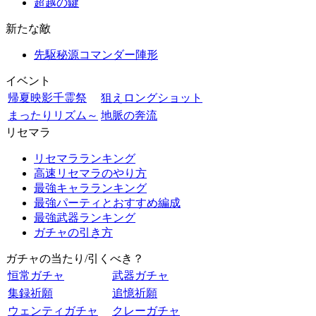
超越の鍵
新たな敵
先駆秘源コマンダー陣形
イベント
帰夏映影千霊祭
狙えロングショット
まったりリズム～
地脈の奔流
リセマラ
リセマラランキング
高速リセマラのやり方
最強キャラランキング
最強パーティとおすすめ編成
最強武器ランキング
ガチャの引き方
ガチャの当たり/引くべき？
恒常ガチャ
武器ガチャ
集録祈願
追憶祈願
ウェンティガチャ
クレーガチャ