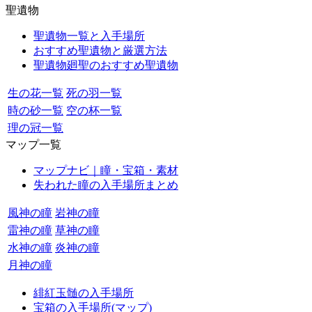
聖遺物
聖遺物一覧と入手場所
おすすめ聖遺物と厳選方法
聖遺物廻聖のおすすめ聖遺物
生の花一覧
死の羽一覧
時の砂一覧
空の杯一覧
理の冠一覧
マップ一覧
マップナビ｜瞳・宝箱・素材
失われた瞳の入手場所まとめ
風神の瞳
岩神の瞳
雷神の瞳
草神の瞳
水神の瞳
炎神の瞳
月神の瞳
緋紅玉髄の入手場所
宝箱の入手場所(マップ)