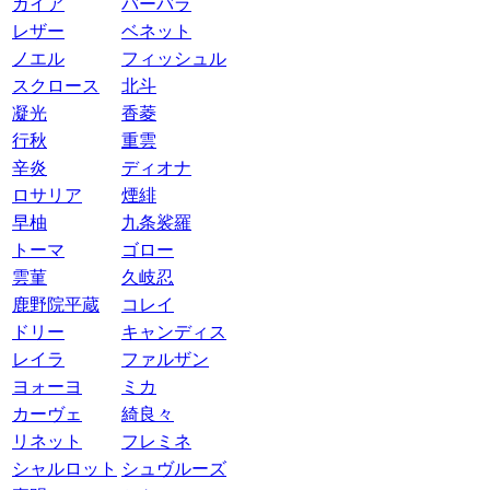
ガイア
バーバラ
レザー
ベネット
ノエル
フィッシュル
スクロース
北斗
凝光
香菱
行秋
重雲
辛炎
ディオナ
ロサリア
煙緋
早柚
九条裟羅
トーマ
ゴロー
雲菫
久岐忍
鹿野院平蔵
コレイ
ドリー
キャンディス
レイラ
ファルザン
ヨォーヨ
ミカ
カーヴェ
綺良々
リネット
フレミネ
シャルロット
シュヴルーズ