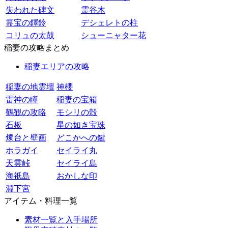
失われた碑文
霊谷木
霊宝の鐸鈴
デシェレトの柱
コリュの太鼓
シューニャター花
稲妻の攻略まとめ
稲妻エリアの攻略
稲妻の地霊壇
神櫻
雷神の瞳
稲妻の宝箱
鶴観の攻略
モシリの殻
石板
星の如き宝珠
燭台と壁画
どこかへの鍵
ホラガイ
セイライ丸
天雲峠
セイライ島
海祇島
おかしな印
淵下宮
アイテム・料理一覧
素材一覧と入手場所