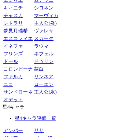
エミリエ
ムアラニ
キィニチ
シロネン
チャスカ
マーヴィカ
シトラリ
主人公(炎)
夢見月瑞希
ヴァレサ
エスコフィエ
スカーク
イネファ
ラウマ
フリンズ
ネフェル
ドール
ドゥリン
コロンビーナ
茲白
ファルカ
リンネア
ニコ
ローエン
サンドローネ
主人公(氷)
オデット
星4キャラ
星4キャラ評価一覧
アンバー
リサ