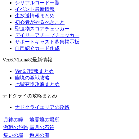
シリアルコード一覧
イベント最新情報
生放送情報まとめ
初心者がやるべきこと
聖遺物スコアチェッカー
デイリーアチーブチェッカー
サポートキャスト募集掲示板
自己紹介カード作成
Ver.6.7(Luna8)最新情報
Ver.6.7情報まとめ
幽境の激戦攻略
七聖召喚攻略まとめ
ナドクライの攻略まとめ
ナドクライエリアの攻略
月神の瞳
地霊壇の場所
激戦の旅路
霜月の石符
集いの場
遊月の海