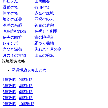
熟眠ノ庭
山間幽谷
縁覚の塔
有頂の塔
無学の塔
赤金の廃城
熔鉄の孤砦
罪禍の終末
深潮の余韻
蒼白の遺栄
滝を臨む廃都
色褪せた劇場
秘炎の幽墟
古の眺望台
レインボー
霜つく機軸
光なき深都
失われた月の庭
月の子の宝物
山風の荊冠
深境螺旋攻略
深境螺旋攻略まとめ
1層攻略
2層攻略
3層攻略
4層攻略
5層攻略
6層攻略
7層攻略
8層攻略
9層攻略
10層攻略