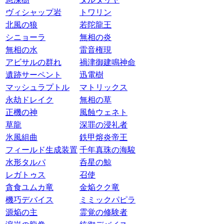
ヴィシャップ岩
トワリン
北風の狼
若陀龍王
シニョーラ
無相の炎
無相の水
雷音権現
アビサルの群れ
禍津御建鳴神命
遺跡サーペント
迅電樹
マッシュラプトル
マトリックス
永劫ドレイク
無相の草
正機の神
風蝕ウェネト
草龍
深罪の浸礼者
氷風組曲
鉄甲熔炎帝王
フィールド生成装置
千年真珠の海駿
水形タルパ
呑星の鯨
レガトゥス
召使
貪食ユムカ竜
金焔クク竜
機巧デバイス
ミミックパピラ
源焔の主
霊覚の修験者