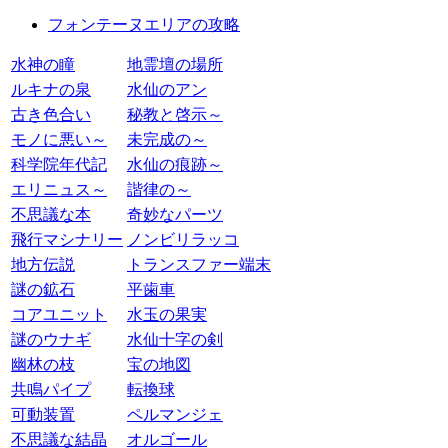
フォンテーヌエリアの攻略
水神の瞳
地霊壇の場所
ルキナの泉
水仙のアン
古き色合い
秘教と啓示～
モノに悪い～
未完成の～
科学院年代記
水仙の痕跡～
エリニュス～
諧律の～
不思議な本
奇妙なパーツ
飛行マシナリー
ノンビリラッコ
地方伝説
トランスファー端末
謎の鉱石
平歯車
コアユニット
水玉の果実
謎のウナギ
水仙十字の剣
幽林の枝
宝の地図
共鳴パイプ
転換球
可動装置
ペルマンジェ
不思議な結晶
オルゴール