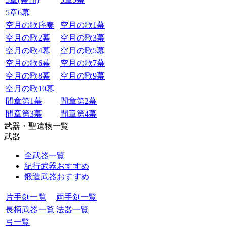
5章6幕
空月の歌序奏
空月の歌1幕
空月の歌2幕
空月の歌3幕
空月の歌4幕
空月の歌5幕
空月の歌6幕
空月の歌7幕
空月の歌8幕
空月の歌9幕
空月の歌10幕
間章第1幕
間章第2幕
間章第3幕
間章第4幕
武器・聖遺物一覧
武器
全武器一覧
紀行武器おすすめ
鍛造武器おすすめ
片手剣一覧
両手剣一覧
長柄武器一覧
法器一覧
弓一覧