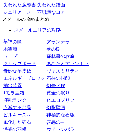
失われた魔導書
失われた譜面
ジュリアーノ
不思議なコア
スメールの攻略まとめ
スメールエリアの攻略
草神の瞳
アランナラ
地霊壇
夢の樹
ワープ
森林書の攻略
クリップボード
あなたとアランナラ
奇妙な羊皮紙
ヴァスミリティ
エネルギーブロック
石柱の封印
抽出装置
幻夢ノ扉
1モラ宝箱
黄金の眠り
権能ランク
ヒエログリフ
点滅する部品
幻影壁画
ビルキース～
神秘的な石版
風化した碑石
善悪の～
浄光の羽根
ウドゥンバラ