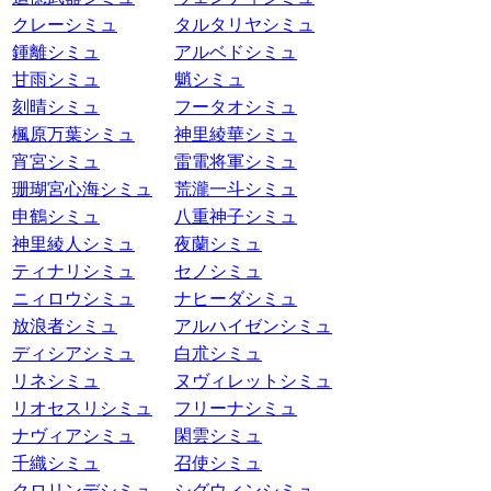
クレーシミュ
タルタリヤシミュ
鍾離シミュ
アルベドシミュ
甘雨シミュ
魈シミュ
刻晴シミュ
フータオシミュ
楓原万葉シミュ
神里綾華シミュ
宵宮シミュ
雷電将軍シミュ
珊瑚宮心海シミュ
荒瀧一斗シミュ
申鶴シミュ
八重神子シミュ
神里綾人シミュ
夜蘭シミュ
ティナリシミュ
セノシミュ
ニィロウシミュ
ナヒーダシミュ
放浪者シミュ
アルハイゼンシミュ
ディシアシミュ
白朮シミュ
リネシミュ
ヌヴィレットシミュ
リオセスリシミュ
フリーナシミュ
ナヴィアシミュ
閑雲シミュ
千織シミュ
召使シミュ
クロリンデシミュ
シグウィンシミュ