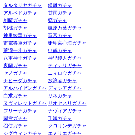
タルタリヤガチャ
鍾離ガチャ
アルベドガチャ
甘雨ガチャ
刻晴ガチャ
魈ガチャ
胡桃ガチャ
楓原万葉ガチャ
神里綾華ガチャ
宵宮ガチャ
雷電将軍ガチャ
珊瑚宮心海ガチャ
荒瀧一斗ガチャ
申鶴ガチャ
八重神子ガチャ
神里綾人ガチャ
夜蘭ガチャ
ティナリガチャ
セノガチャ
ニィロウガチャ
ナヒーダガチャ
放浪者ガチャ
アルハイゼンガチャ
ディシアガチャ
白朮ガチャ
リネガチャ
ヌヴィレットガチャ
リオセスリガチャ
フリーナガチャ
ナヴィアガチャ
閑雲ガチャ
千織ガチャ
召使ガチャ
クロリンデガチャ
シグウィンガチャ
エミリエガチャ