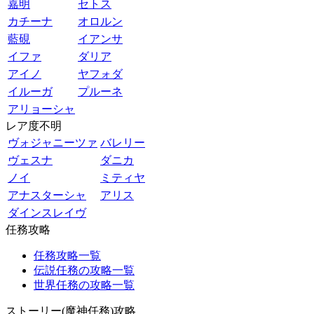
嘉明
セトス
カチーナ
オロルン
藍硯
イアンサ
イファ
ダリア
アイノ
ヤフォダ
イルーガ
プルーネ
アリョーシャ
レア度不明
ヴォジャニーツァ
バレリー
ヴェスナ
ダニカ
ノイ
ミティヤ
アナスターシャ
アリス
ダインスレイヴ
任務攻略
任務攻略一覧
伝説任務の攻略一覧
世界任務の攻略一覧
ストーリー(魔神任務)攻略