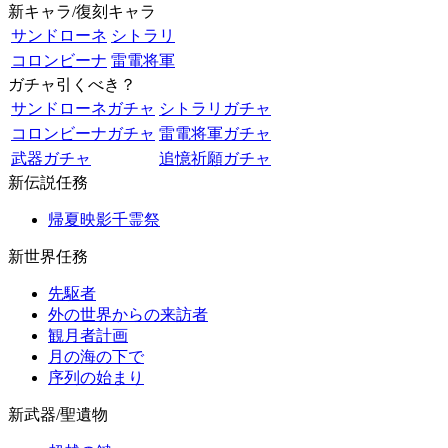
新キャラ/復刻キャラ
サンドローネ
シトラリ
コロンビーナ
雷電将軍
ガチャ引くべき？
サンドローネガチャ
シトラリガチャ
コロンビーナガチャ
雷電将軍ガチャ
武器ガチャ
追憶祈願ガチャ
新伝説任務
帰夏映影千霊祭
新世界任務
先駆者
外の世界からの来訪者
観月者計画
月の海の下で
序列の始まり
新武器/聖遺物