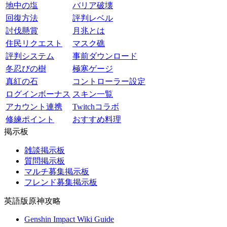
地中の塩
バリア破壊
回復方法
評判レベル
討伐懸賞
月兆とは
住民リクエスト
マスク礁
評判システム
事前ダウンロード
冬忍びの樹
極寒ゲージ
真紅の石
コントローラー設定
ログインボーナス
スキン一覧
アカウント連携
Twitchコラボ
修練ポイント
おすすめ料理
掲示板
雑談掲示板
質問掲示板
マルチ募集掲示板
フレンド募集掲示板
英語版原神攻略
Genshin Impact Wiki Guide