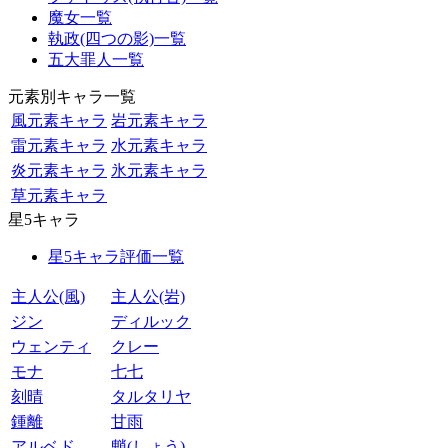
魔女一覧
執政(四つの影)一覧
五大罪人一覧
元素別キャラ一覧
風元素キャラ
岩元素キャラ
雷元素キャラ
水元素キャラ
炎元素キャラ
氷元素キャラ
草元素キャラ
星5キャラ
星5キャラ評価一覧
主人公(風)
主人公(岩)
ジン
ディルック
ウェンティ
クレー
モナ
七七
刻晴
タルタリヤ
鍾離
甘雨
アルベド
魈(しょう)