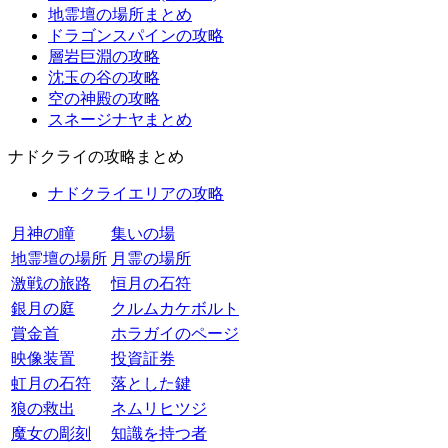
地霊壇の場所まとめ
ドラゴンスパインの攻略
層岩巨淵の攻略
沈玉の谷の攻略
空の神殿の攻略
スネージナヤまとめ
ナドクライの攻略まとめ
ナドクライエリアの攻略
月神の瞳
集いの場
地霊壇の場所
月霊の場所
激戦の旅路
恒月の石符
銀月の庭
クルムカケボルト
賞金首
ホラガイのページ
映像装置
投資証券
虹月の石符
落とした鍵
狼の救出
ネムリヒツジ
魔女の彫刻
知識を持つ者