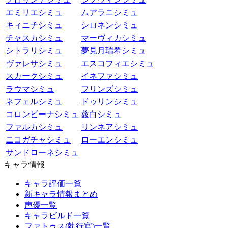
エミリエシミュ
ムアラニシミュ
キィニチシミュ
シロネンシミュ
チャスカシミュ
マーヴィカシミュ
シトラリシミュ
夢見月瑞希シミュ
ヴァレサシミュ
エスコフィエシミュ
スカークシミュ
イネファシミュ
ラウマシミュ
フリンズシミュ
ネフェルシミュ
ドゥリンシミュ
コロンビーナシミュ
兹白シミュ
ファルカシミュ
リンネアシミュ
ニコガチャシミュ
ローエンシミュ
サンドローネシミュ
キャラ情報
キャラ評価一覧
新キャラ情報まとめ
声優一覧
キャラビルド一覧
ファトゥス(執行官)一覧