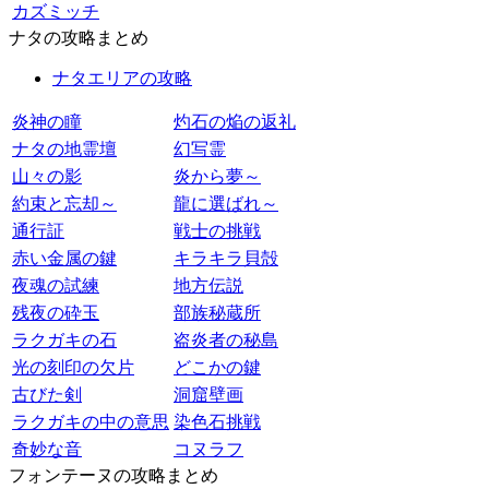
カズミッチ
ナタの攻略まとめ
ナタエリアの攻略
炎神の瞳
灼石の焔の返礼
ナタの地霊壇
幻写霊
山々の影
炎から夢～
約束と忘却～
龍に選ばれ～
通行証
戦士の挑戦
赤い金属の鍵
キラキラ貝殻
夜魂の試練
地方伝説
残夜の砕玉
部族秘蔵所
ラクガキの石
盗炎者の秘島
光の刻印の欠片
どこかの鍵
古びた剣
洞窟壁画
ラクガキの中の意思
染色石挑戦
奇妙な音
コヌラフ
フォンテーヌの攻略まとめ