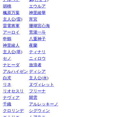
胡桃
エウルア
楓原万葉
神里綾華
主人公(雷)
宵宮
雷電将軍
珊瑚宮心海
アーロイ
荒瀧一斗
申鶴
八重神子
神里綾人
夜蘭
主人公(草)
ティナリ
セノ
ニィロウ
ナヒーダ
放浪者
アルハイゼン
ディシア
白朮
主人公(水)
リネ
ヌヴィレット
リオセスリ
フリーナ
ナヴィア
閑雲
千織
アルレッキーノ
クロリンデ
シグウィン