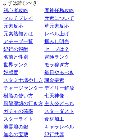
まずは読むべき
初心者攻略
魔神任務攻略
マルチプレイ
元素について
元素反応
草元素反応
元素熟知とは
レベル上げ
アチーブ一覧
掴みし明光
紀行の報酬
セーブは？
名前と性別
冒険ランク
世界ランク
モラ稼ぎ方
好感度
毎日やるべき
スタミナ増やし方
課金要素
チャージセンター
デイリー解放
樹脂の使い方
七天神像
風龍廃墟の行き方
主人公どっち
ガチャの確率
スターダスト
スターライト
食材加工
地霊壇の鍵
キャラレベル
無名の宝蔵
紀行武器