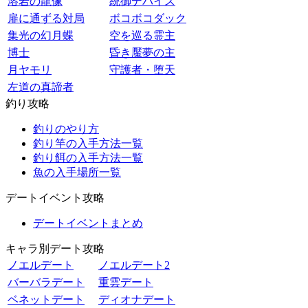
溶岩の龍像
統御デバイス
扉に通ずる対局
ボコボコダック
集光の幻月蝶
空を巡る霊主
博士
昏き魘夢の主
月ヤモリ
守護者・堕天
左道の真諦者
釣り攻略
釣りのやり方
釣り竿の入手方法一覧
釣り餌の入手方法一覧
魚の入手場所一覧
デートイベント攻略
デートイベントまとめ
キャラ別デート攻略
ノエルデート
ノエルデート2
バーバラデート
重雲デート
ベネットデート
ディオナデート