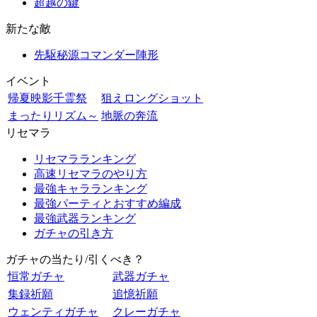
超越の鍵
新たな敵
先駆秘源コマンダー陣形
イベント
帰夏映影千霊祭
狙えロングショット
まったりリズム～
地脈の奔流
リセマラ
リセマラランキング
高速リセマラのやり方
最強キャラランキング
最強パーティとおすすめ編成
最強武器ランキング
ガチャの引き方
ガチャの当たり/引くべき？
恒常ガチャ
武器ガチャ
集録祈願
追憶祈願
ウェンティガチャ
クレーガチャ