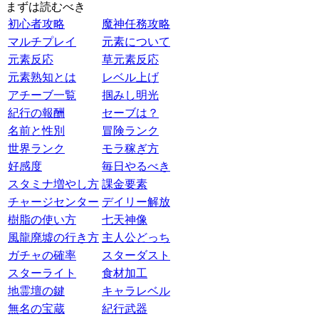
まずは読むべき
初心者攻略
魔神任務攻略
マルチプレイ
元素について
元素反応
草元素反応
元素熟知とは
レベル上げ
アチーブ一覧
掴みし明光
紀行の報酬
セーブは？
名前と性別
冒険ランク
世界ランク
モラ稼ぎ方
好感度
毎日やるべき
スタミナ増やし方
課金要素
チャージセンター
デイリー解放
樹脂の使い方
七天神像
風龍廃墟の行き方
主人公どっち
ガチャの確率
スターダスト
スターライト
食材加工
地霊壇の鍵
キャラレベル
無名の宝蔵
紀行武器