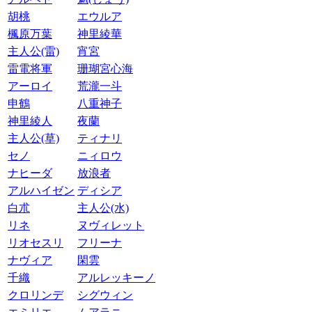
胡桃
エウルア
楓原万葉
神里綾華
主人公(雷)
宵宮
雷電将軍
珊瑚宮心海
アーロイ
荒瀧一斗
申鶴
八重神子
神里綾人
夜蘭
主人公(草)
ティナリ
セノ
ニィロウ
ナヒーダ
放浪者
アルハイゼン
ディシア
白朮
主人公(水)
リネ
ヌヴィレット
リオセスリ
フリーナ
ナヴィア
閑雲
千織
アルレッキーノ
クロリンデ
シグウィン