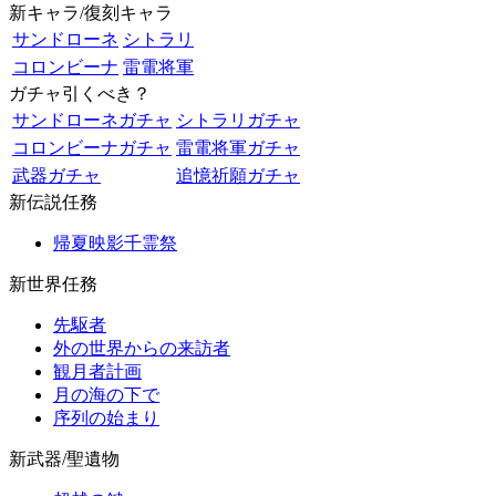
新キャラ/復刻キャラ
サンドローネ
シトラリ
コロンビーナ
雷電将軍
ガチャ引くべき？
サンドローネガチャ
シトラリガチャ
コロンビーナガチャ
雷電将軍ガチャ
武器ガチャ
追憶祈願ガチャ
新伝説任務
帰夏映影千霊祭
新世界任務
先駆者
外の世界からの来訪者
観月者計画
月の海の下で
序列の始まり
新武器/聖遺物