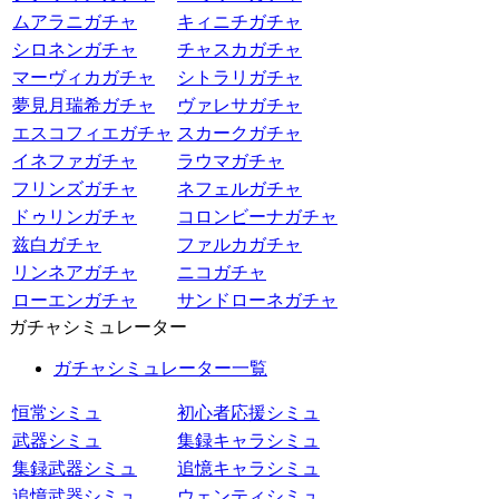
ムアラニガチャ
キィニチガチャ
シロネンガチャ
チャスカガチャ
マーヴィカガチャ
シトラリガチャ
夢見月瑞希ガチャ
ヴァレサガチャ
エスコフィエガチャ
スカークガチャ
イネファガチャ
ラウマガチャ
フリンズガチャ
ネフェルガチャ
ドゥリンガチャ
コロンビーナガチャ
兹白ガチャ
ファルカガチャ
リンネアガチャ
ニコガチャ
ローエンガチャ
サンドローネガチャ
ガチャシミュレーター
ガチャシミュレーター一覧
恒常シミュ
初心者応援シミュ
武器シミュ
集録キャラシミュ
集録武器シミュ
追憶キャラシミュ
追憶武器シミュ
ウェンティシミュ