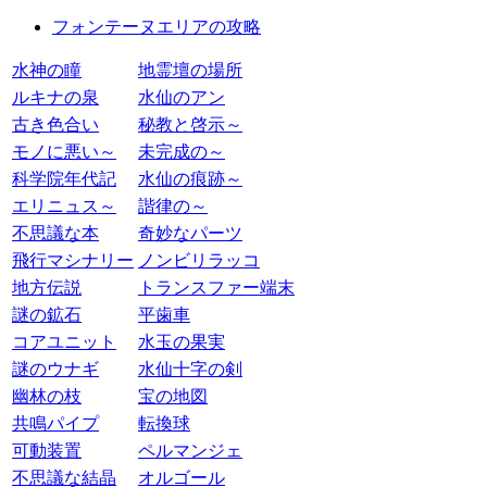
フォンテーヌエリアの攻略
水神の瞳
地霊壇の場所
ルキナの泉
水仙のアン
古き色合い
秘教と啓示～
モノに悪い～
未完成の～
科学院年代記
水仙の痕跡～
エリニュス～
諧律の～
不思議な本
奇妙なパーツ
飛行マシナリー
ノンビリラッコ
地方伝説
トランスファー端末
謎の鉱石
平歯車
コアユニット
水玉の果実
謎のウナギ
水仙十字の剣
幽林の枝
宝の地図
共鳴パイプ
転換球
可動装置
ペルマンジェ
不思議な結晶
オルゴール