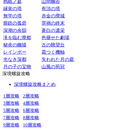
熟眠ノ庭
山間幽谷
縁覚の塔
有頂の塔
無学の塔
赤金の廃城
熔鉄の孤砦
罪禍の終末
深潮の余韻
蒼白の遺栄
滝を臨む廃都
色褪せた劇場
秘炎の幽墟
古の眺望台
レインボー
霜つく機軸
光なき深都
失われた月の庭
月の子の宝物
山風の荊冠
深境螺旋攻略
深境螺旋攻略まとめ
1層攻略
2層攻略
3層攻略
4層攻略
5層攻略
6層攻略
7層攻略
8層攻略
9層攻略
10層攻略