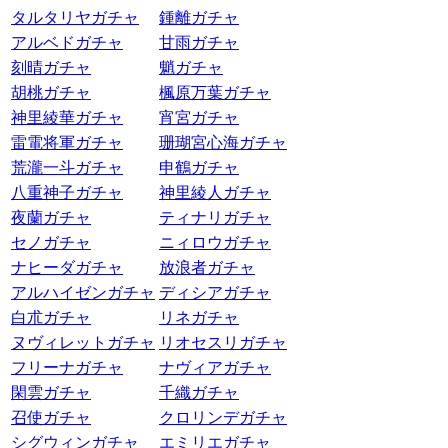
タルタリヤガチャ
鍾離ガチャ
アルベドガチャ
甘雨ガチャ
刻晴ガチャ
魈ガチャ
胡桃ガチャ
楓原万葉ガチャ
神里綾華ガチャ
宵宮ガチャ
雷電将軍ガチャ
珊瑚宮心海ガチャ
荒瀧一斗ガチャ
申鶴ガチャ
八重神子ガチャ
神里綾人ガチャ
夜蘭ガチャ
ティナリガチャ
セノガチャ
ニィロウガチャ
ナヒーダガチャ
放浪者ガチャ
アルハイゼンガチャ
ディシアガチャ
白朮ガチャ
リネガチャ
ヌヴィレットガチャ
リオセスリガチャ
フリーナガチャ
ナヴィアガチャ
閑雲ガチャ
千織ガチャ
召使ガチャ
クロリンデガチャ
シグウィンガチャ
エミリエガチャ