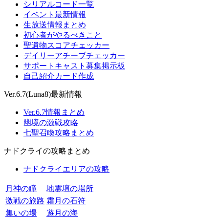
シリアルコード一覧
イベント最新情報
生放送情報まとめ
初心者がやるべきこと
聖遺物スコアチェッカー
デイリーアチーブチェッカー
サポートキャスト募集掲示板
自己紹介カード作成
Ver.6.7(Luna8)最新情報
Ver.6.7情報まとめ
幽境の激戦攻略
七聖召喚攻略まとめ
ナドクライの攻略まとめ
ナドクライエリアの攻略
月神の瞳
地霊壇の場所
激戦の旅路
霜月の石符
集いの場
遊月の海