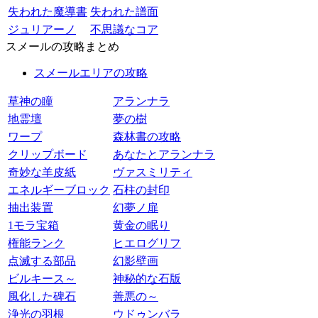
失われた魔導書
失われた譜面
ジュリアーノ
不思議なコア
スメールの攻略まとめ
スメールエリアの攻略
草神の瞳
アランナラ
地霊壇
夢の樹
ワープ
森林書の攻略
クリップボード
あなたとアランナラ
奇妙な羊皮紙
ヴァスミリティ
エネルギーブロック
石柱の封印
抽出装置
幻夢ノ扉
1モラ宝箱
黄金の眠り
権能ランク
ヒエログリフ
点滅する部品
幻影壁画
ビルキース～
神秘的な石版
風化した碑石
善悪の～
浄光の羽根
ウドゥンバラ