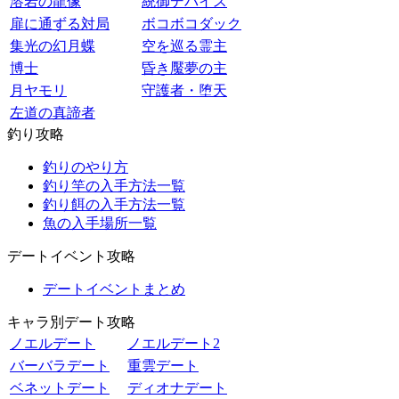
溶岩の龍像
統御デバイス
扉に通ずる対局
ボコボコダック
集光の幻月蝶
空を巡る霊主
博士
昏き魘夢の主
月ヤモリ
守護者・堕天
左道の真諦者
釣り攻略
釣りのやり方
釣り竿の入手方法一覧
釣り餌の入手方法一覧
魚の入手場所一覧
デートイベント攻略
デートイベントまとめ
キャラ別デート攻略
ノエルデート
ノエルデート2
バーバラデート
重雲デート
ベネットデート
ディオナデート