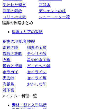
失われた碑文
霊谷木
霊宝の鐸鈴
デシェレトの柱
コリュの太鼓
シューニャター花
稲妻の攻略まとめ
稲妻エリアの攻略
稲妻の地霊壇
神櫻
雷神の瞳
稲妻の宝箱
鶴観の攻略
モシリの殻
石板
星の如き宝珠
燭台と壁画
どこかへの鍵
ホラガイ
セイライ丸
天雲峠
セイライ島
海祇島
おかしな印
淵下宮
アイテム・料理一覧
素材一覧と入手場所