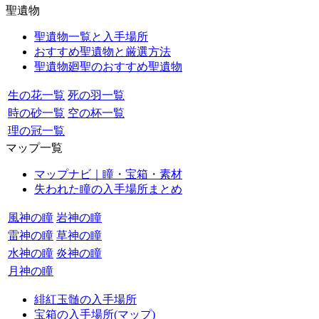
聖遺物
聖遺物一覧と入手場所
おすすめ聖遺物と厳選方法
聖遺物廻聖のおすすめ聖遺物
生の花一覧
死の羽一覧
時の砂一覧
空の杯一覧
理の冠一覧
マップ一覧
マップナビ｜瞳・宝箱・素材
失われた瞳の入手場所まとめ
風神の瞳
岩神の瞳
雷神の瞳
草神の瞳
水神の瞳
炎神の瞳
月神の瞳
緋紅玉髄の入手場所
宝箱の入手場所(マップ)