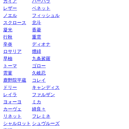
ガイア
バーバラ
レザー
ベネット
ノエル
フィッシュル
スクロース
北斗
凝光
香菱
行秋
重雲
辛炎
ディオナ
ロサリア
煙緋
早柚
九条裟羅
トーマ
ゴロー
雲菫
久岐忍
鹿野院平蔵
コレイ
ドリー
キャンディス
レイラ
ファルザン
ヨォーヨ
ミカ
カーヴェ
綺良々
リネット
フレミネ
シャルロット
シュヴルーズ