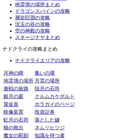
地霊壇の場所まとめ
ドラゴンスパインの攻略
層岩巨淵の攻略
沈玉の谷の攻略
空の神殿の攻略
スネージナヤまとめ
ナドクライの攻略まとめ
ナドクライエリアの攻略
月神の瞳
集いの場
地霊壇の場所
月霊の場所
激戦の旅路
恒月の石符
銀月の庭
クルムカケボルト
賞金首
ホラガイのページ
映像装置
投資証券
虹月の石符
落とした鍵
狼の救出
ネムリヒツジ
魔女の彫刻
知識を持つ者