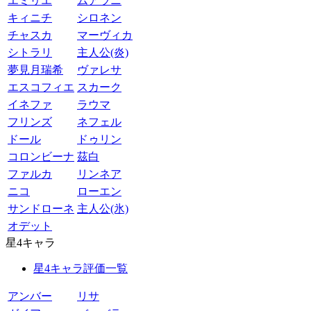
エミリエ
ムアラニ
キィニチ
シロネン
チャスカ
マーヴィカ
シトラリ
主人公(炎)
夢見月瑞希
ヴァレサ
エスコフィエ
スカーク
イネファ
ラウマ
フリンズ
ネフェル
ドール
ドゥリン
コロンビーナ
茲白
ファルカ
リンネア
ニコ
ローエン
サンドローネ
主人公(氷)
オデット
星4キャラ
星4キャラ評価一覧
アンバー
リサ