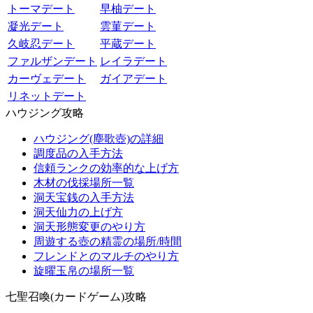
トーマデート
早柚デート
凝光デート
雲菫デート
久岐忍デート
平蔵デート
ファルザンデート
レイラデート
カーヴェデート
ガイアデート
リネットデート
ハウジング攻略
ハウジング(塵歌壺)の詳細
調度品の入手方法
信頼ランクの効率的な上げ方
木材の伐採場所一覧
洞天宝銭の入手方法
洞天仙力の上げ方
洞天形態変更のやり方
周遊する壺の精霊の場所/時間
フレンドとのマルチのやり方
旋曜玉帛の場所一覧
七聖召喚(カードゲーム)攻略