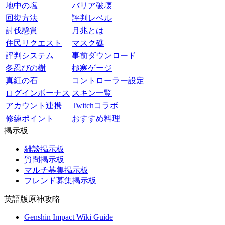
地中の塩
バリア破壊
回復方法
評判レベル
討伐懸賞
月兆とは
住民リクエスト
マスク礁
評判システム
事前ダウンロード
冬忍びの樹
極寒ゲージ
真紅の石
コントローラー設定
ログインボーナス
スキン一覧
アカウント連携
Twitchコラボ
修練ポイント
おすすめ料理
掲示板
雑談掲示板
質問掲示板
マルチ募集掲示板
フレンド募集掲示板
英語版原神攻略
Genshin Impact Wiki Guide