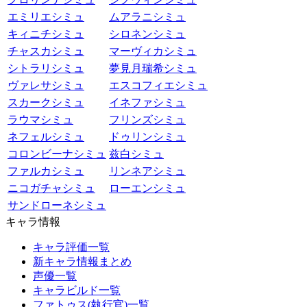
エミリエシミュ
ムアラニシミュ
キィニチシミュ
シロネンシミュ
チャスカシミュ
マーヴィカシミュ
シトラリシミュ
夢見月瑞希シミュ
ヴァレサシミュ
エスコフィエシミュ
スカークシミュ
イネファシミュ
ラウマシミュ
フリンズシミュ
ネフェルシミュ
ドゥリンシミュ
コロンビーナシミュ
兹白シミュ
ファルカシミュ
リンネアシミュ
ニコガチャシミュ
ローエンシミュ
サンドローネシミュ
キャラ情報
キャラ評価一覧
新キャラ情報まとめ
声優一覧
キャラビルド一覧
ファトゥス(執行官)一覧