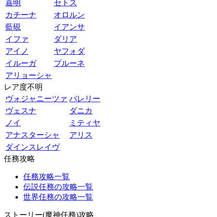
嘉明
セトス
カチーナ
オロルン
藍硯
イアンサ
イファ
ダリア
アイノ
ヤフォダ
イルーガ
プルーネ
アリョーシャ
レア度不明
ヴォジャニーツァ
バレリー
ヴェスナ
ダニカ
ノイ
ミティヤ
アナスターシャ
アリス
ダインスレイヴ
任務攻略
任務攻略一覧
伝説任務の攻略一覧
世界任務の攻略一覧
ストーリー(魔神任務)攻略