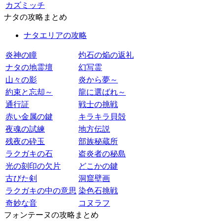
カズミッチ
ナタの攻略まとめ
ナタエリアの攻略
炎神の瞳
灼石の焔の返礼
ナタの地霊壇
幻写霊
山々の影
炎から夢～
約束と忘却～
龍に選ばれ～
通行証
戦士の挑戦
赤い金属の鍵
キラキラ貝殻
夜魂の試練
地方伝説
残夜の砕玉
部族秘蔵所
ラクガキの石
盗炎者の秘島
光の刻印の欠片
どこかの鍵
古びた剣
洞窟壁画
ラクガキの中の意思
染色石挑戦
奇妙な音
コヌラフ
フォンテーヌの攻略まとめ