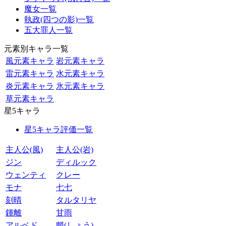
魔女一覧
執政(四つの影)一覧
五大罪人一覧
元素別キャラ一覧
風元素キャラ
岩元素キャラ
雷元素キャラ
水元素キャラ
炎元素キャラ
氷元素キャラ
草元素キャラ
星5キャラ
星5キャラ評価一覧
主人公(風)
主人公(岩)
ジン
ディルック
ウェンティ
クレー
モナ
七七
刻晴
タルタリヤ
鍾離
甘雨
アルベド
魈(しょう)