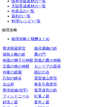
限界突破素材の一覧
天賦育成素材の一覧
特産品の一覧
薬剤の一覧
料理(レシピ)一覧
秘境攻略
秘境攻略と報酬まとめ
華清帰蔵密宮
曲径通幽の処
墟散人離の処
鷹の門
南風の獅子の神殿
西風の鷹の神殿
北風の狼の神殿
セシリアの苗床
仲夏の庭園
銘記の谷
忘却の峡谷
震雷連山密宮
太山府
無妄引責密宮
華池岩岫(岩牢)
孤雲凌宵の処
フィンドニール
紅葉ノ庭
砂流ノ庭
菫色ノ庭