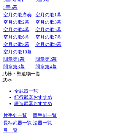
5章6幕
空月の歌序奏
空月の歌1幕
空月の歌2幕
空月の歌3幕
空月の歌4幕
空月の歌5幕
空月の歌6幕
空月の歌7幕
空月の歌8幕
空月の歌9幕
空月の歌10幕
間章第1幕
間章第2幕
間章第3幕
間章第4幕
武器・聖遺物一覧
武器
全武器一覧
紀行武器おすすめ
鍛造武器おすすめ
片手剣一覧
両手剣一覧
長柄武器一覧
法器一覧
弓一覧