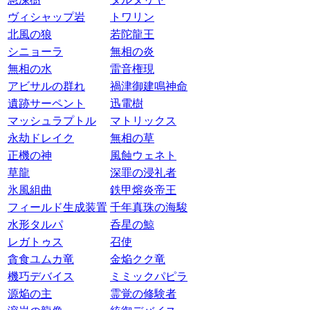
ヴィシャップ岩
トワリン
北風の狼
若陀龍王
シニョーラ
無相の炎
無相の水
雷音権現
アビサルの群れ
禍津御建鳴神命
遺跡サーペント
迅電樹
マッシュラプトル
マトリックス
永劫ドレイク
無相の草
正機の神
風蝕ウェネト
草龍
深罪の浸礼者
氷風組曲
鉄甲熔炎帝王
フィールド生成装置
千年真珠の海駿
水形タルパ
呑星の鯨
レガトゥス
召使
貪食ユムカ竜
金焔クク竜
機巧デバイス
ミミックパピラ
源焔の主
霊覚の修験者