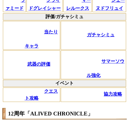
ツ
グライ
マー
シェー
ァミード
ドグレイシャー
レルークス
ヌドフリュイ
評価/ガチャシミュ
当たり
ガチャシミュ
キャラ
サマーソウ
武器の評価
ル強化
イベント
クエス
協力攻略
ト攻略
12周年「ALIVED CHRONICLE」