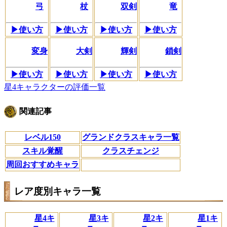
弓
杖
双剣
竜
▶使い方
▶使い方
▶使い方
▶使い方
変身
大剣
輝剣
鎖剣
▶使い方
▶使い方
▶使い方
▶使い方
星4キャラクターの評価一覧
関連記事
レベル150
グランドクラスキャラ一覧
スキル覚醒
クラスチェンジ
周回おすすめキャラ
レア度別キャラ一覧
星4キ
星3キ
星2キ
星1キ