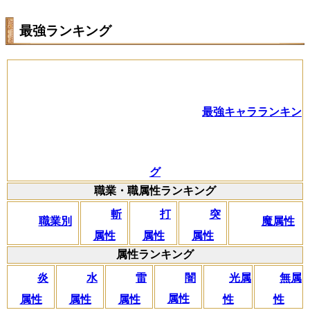
最強ランキング
最強キャラランキン
グ
職業・職属性ランキング
斬
打
突
職業別
魔属性
属性
属性
属性
属性ランキング
闇
炎
水
雷
光属
無属
属性
属性
属性
属性
性
性