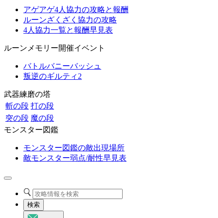
アゲアゲ4人協力の攻略と報酬
ルーンざくざく協力の攻略
4人協力一覧と報酬早見表
ルーンメモリー開催イベント
バトルバニーバッシュ
叛逆のギルティ2
武器練磨の塔
斬の段
打の段
突の段
魔の段
モンスター図鑑
モンスター図鑑の敵出現場所
敵モンスター弱点/耐性早見表
検索