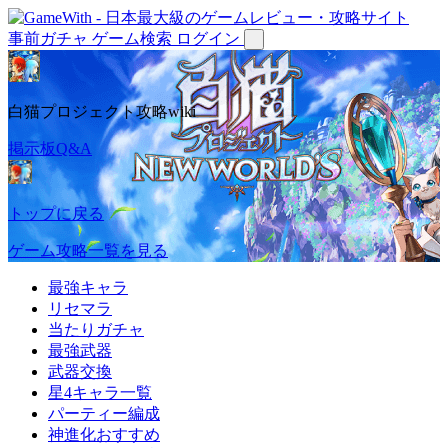
事前ガチャ
ゲーム検索
ログイン
白猫プロジェクト攻略wiki
掲示板Q&A
トップに戻る
ゲーム攻略一覧を見る
最強キャラ
リセマラ
当たりガチャ
最強武器
武器交換
星4キャラ一覧
パーティー編成
神進化おすすめ