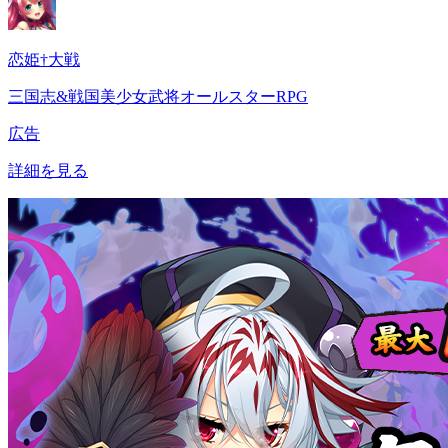
恋姫†大戦
三国志&戦国美少女武将オールスターRPG
広告
詳細を見る