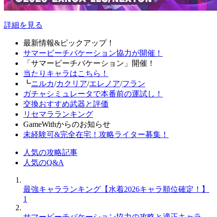
詳細を見る
最新情報&ピックアップ！
サマービーチバケーション協力が開催！
「サマービーチバケーション」開催！
当たりキャラはこちら！
┗
ニルカ
/
カクリア
/
エレノア
/
フラン
ガチャシミュレータで本番前の運試し！
交換おすすめ武器と評価
リセマラランキング
GameWithからのお知らせ
未経験可&完全在宅！攻略ライター募集！
人気の攻略記事
人気のQ&A
最強キャラランキング【水着2026キャラ順位確定！】
1
サマービーチバケーション協力の攻略と適正キャラ