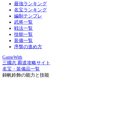
最強ランキング
名宝ランキング
編制テンプレ
武将一覧
戦法一覧
技能一覧
装備一覧
序盤の進め方
GameWith
三國志 覇道攻略サイト
名宝・装備品一覧
錦帆鈴飾の能力と技能