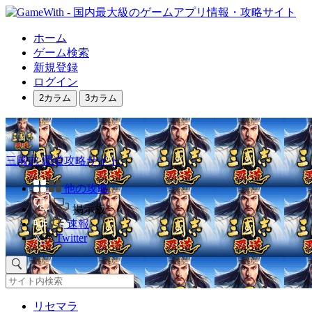
ホーム
ゲーム検索
新規登録
ログイン
2カラム
3カラム
三國志 覇道攻略サイト
他の攻略
掲示板
速報
Twitter
リセマラ