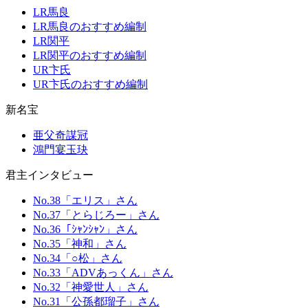
LR馬良
LR馬良のおすすめ編制
LR関平
LR関平のおすすめ編制
UR卞氏
UR卞氏のおすすめ編制
新名宝
亜父奇謀冠
鴻門宴玉玦
君主インタビュー
No.38「エリス」さん
No.37「とらじろー」さん
No.36「ｼｬﾝｼｬﾝ」さん
No.35「神和」さん
No.34「○松」さん
No.33「ADVあっくん」さん
No.32「神愛世人」さん
No.31「公孫都瑠子」さん