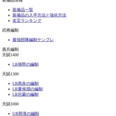
装備品情報
装備品一覧
装備品の入手方法と強化方法
名宝ランキング
武将編制
最強部隊編制テンプレ
盾兵編制
天賦1400
LR孫堅の編制
天賦1300
LR馬良の編制
LR夏侯淵の編制
LR呂蒙の編制
天賦1000
UR郭淮の編制