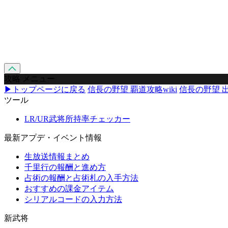
攻略 メニュー
▶トップページに戻る
信長の野望 覇道攻略wiki
信長の野望 出
ツール
LR/UR武将所持率チェッカー
最新アプデ・イベント情報
生放送情報まとめ
千里行の報酬と進め方
占術の報酬と占術札の入手方法
おすすめの課金アイテム
シリアルコードの入力方法
新武将