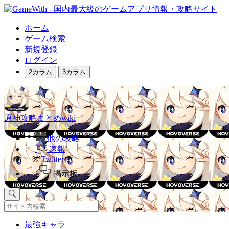
ホーム
ゲーム検索
新規登録
ログイン
2カラム
3カラム
原神攻略まとめwiki
他の攻略
速報
Twitter
掲示板
最強キャラ