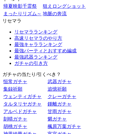
帰夏映影千霊祭
狙えロングショット
まったりリズム～
地脈の奔流
リセマラ
リセマラランキング
高速リセマラのやり方
最強キャラランキング
最強パーティとおすすめ編成
最強武器ランキング
ガチャの引き方
ガチャの当たり/引くべき？
恒常ガチャ
武器ガチャ
集録祈願
追憶祈願
ウェンティガチャ
クレーガチャ
タルタリヤガチャ
鍾離ガチャ
アルベドガチャ
甘雨ガチャ
刻晴ガチャ
魈ガチャ
胡桃ガチャ
楓原万葉ガチャ
神里綾華ガチャ
宵宮ガチャ