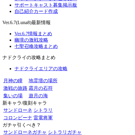
サポートキャスト募集掲示板
自己紹介カード作成
Ver.6.7(Luna8)最新情報
Ver.6.7情報まとめ
幽境の激戦攻略
七聖召喚攻略まとめ
ナドクライの攻略まとめ
ナドクライエリアの攻略
月神の瞳
地霊壇の場所
激戦の旅路
霜月の石符
集いの場
遊月の海
新キャラ/復刻キャラ
サンドローネ
シトラリ
コロンビーナ
雷電将軍
ガチャ引くべき？
サンドローネガチャ
シトラリガチャ