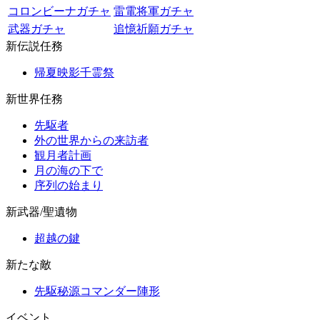
コロンビーナガチャ
雷電将軍ガチャ
武器ガチャ
追憶祈願ガチャ
新伝説任務
帰夏映影千霊祭
新世界任務
先駆者
外の世界からの来訪者
観月者計画
月の海の下で
序列の始まり
新武器/聖遺物
超越の鍵
新たな敵
先駆秘源コマンダー陣形
イベント