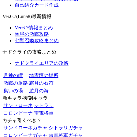
自己紹介カード作成
Ver.6.7(Luna8)最新情報
Ver.6.7情報まとめ
幽境の激戦攻略
七聖召喚攻略まとめ
ナドクライの攻略まとめ
ナドクライエリアの攻略
月神の瞳
地霊壇の場所
激戦の旅路
霜月の石符
集いの場
遊月の海
新キャラ/復刻キャラ
サンドローネ
シトラリ
コロンビーナ
雷電将軍
ガチャ引くべき？
サンドローネガチャ
シトラリガチャ
コロンビーナガチャ
雷電将軍ガチャ