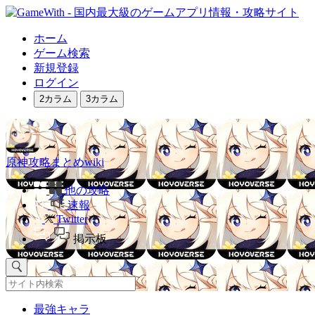
ホーム
ゲーム検索
新規登録
ログイン
2カラム
3カラム
原神攻略まとめwiki
他の攻略
速報
Twitter
掲示板
最強キャラ