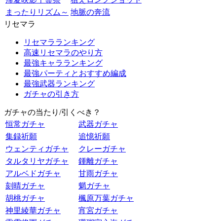
まったりリズム～
地脈の奔流
リセマラ
リセマラランキング
高速リセマラのやり方
最強キャラランキング
最強パーティとおすすめ編成
最強武器ランキング
ガチャの引き方
ガチャの当たり/引くべき？
恒常ガチャ
武器ガチャ
集録祈願
追憶祈願
ウェンティガチャ
クレーガチャ
タルタリヤガチャ
鍾離ガチャ
アルベドガチャ
甘雨ガチャ
刻晴ガチャ
魈ガチャ
胡桃ガチャ
楓原万葉ガチャ
神里綾華ガチャ
宵宮ガチャ