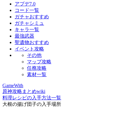
アプデ7.0
コード一覧
ガチャおすすめ
ガチャシミュ
キャラ一覧
最強武器
聖遺物おすすめ
イベント攻略
その他
マップ攻略
任務攻略
素材一覧
GameWith
原神攻略まとめwiki
料理レシピの入手方法一覧
大根の揚げ団子の入手場所