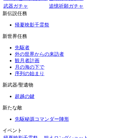
武器ガチャ
追憶祈願ガチャ
新伝説任務
帰夏映影千霊祭
新世界任務
先駆者
外の世界からの来訪者
観月者計画
月の海の下で
序列の始まり
新武器/聖遺物
超越の鍵
新たな敵
先駆秘源コマンダー陣形
イベント
帰夏映影千霊祭
狙えロングショット