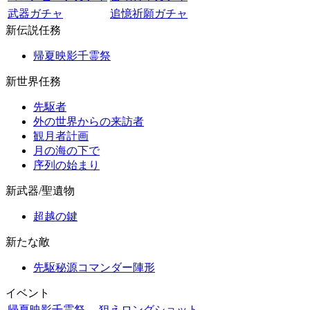
武器ガチャ
追憶祈願ガチャ
新伝説任務
帰夏映影千霊祭
新世界任務
先駆者
外の世界からの来訪者
観月者計画
月の海の下で
序列の始まり
新武器/聖遺物
超越の鍵
新たな敵
先駆秘源コマンダー陣形
イベント
帰夏映影千霊祭
狙えロングショット