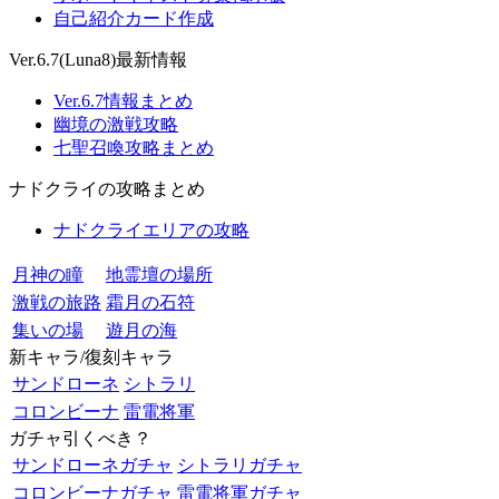
自己紹介カード作成
Ver.6.7(Luna8)最新情報
Ver.6.7情報まとめ
幽境の激戦攻略
七聖召喚攻略まとめ
ナドクライの攻略まとめ
ナドクライエリアの攻略
月神の瞳
地霊壇の場所
激戦の旅路
霜月の石符
集いの場
遊月の海
新キャラ/復刻キャラ
サンドローネ
シトラリ
コロンビーナ
雷電将軍
ガチャ引くべき？
サンドローネガチャ
シトラリガチャ
コロンビーナガチャ
雷電将軍ガチャ