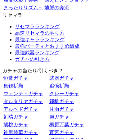
まったりリズム～
地脈の奔流
リセマラ
リセマラランキング
高速リセマラのやり方
最強キャラランキング
最強パーティとおすすめ編成
最強武器ランキング
ガチャの引き方
ガチャの当たり/引くべき？
恒常ガチャ
武器ガチャ
集録祈願
追憶祈願
ウェンティガチャ
クレーガチャ
タルタリヤガチャ
鍾離ガチャ
アルベドガチャ
甘雨ガチャ
刻晴ガチャ
魈ガチャ
胡桃ガチャ
楓原万葉ガチャ
神里綾華ガチャ
宵宮ガチャ