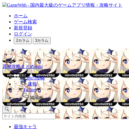
ホーム
ゲーム検索
新規登録
ログイン
2カラム
3カラム
原神攻略まとめwiki
他の攻略
速報
Twitter
掲示板
最強キャラ