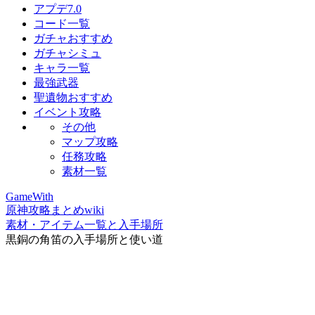
アプデ7.0
コード一覧
ガチャおすすめ
ガチャシミュ
キャラ一覧
最強武器
聖遺物おすすめ
イベント攻略
その他
マップ攻略
任務攻略
素材一覧
GameWith
原神攻略まとめwiki
素材・アイテム一覧と入手場所
黒銅の角笛の入手場所と使い道