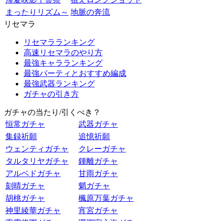
まったりリズム～
地脈の奔流
リセマラ
リセマラランキング
高速リセマラのやり方
最強キャラランキング
最強パーティとおすすめ編成
最強武器ランキング
ガチャの引き方
ガチャの当たり/引くべき？
恒常ガチャ
武器ガチャ
集録祈願
追憶祈願
ウェンティガチャ
クレーガチャ
タルタリヤガチャ
鍾離ガチャ
アルベドガチャ
甘雨ガチャ
刻晴ガチャ
魈ガチャ
胡桃ガチャ
楓原万葉ガチャ
神里綾華ガチャ
宵宮ガチャ