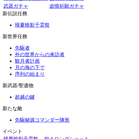
武器ガチャ
追憶祈願ガチャ
新伝説任務
帰夏映影千霊祭
新世界任務
先駆者
外の世界からの来訪者
観月者計画
月の海の下で
序列の始まり
新武器/聖遺物
超越の鍵
新たな敵
先駆秘源コマンダー陣形
イベント
帰夏映影千霊祭
狙えロングショット