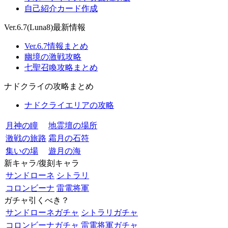
自己紹介カード作成
Ver.6.7(Luna8)最新情報
Ver.6.7情報まとめ
幽境の激戦攻略
七聖召喚攻略まとめ
ナドクライの攻略まとめ
ナドクライエリアの攻略
月神の瞳
地霊壇の場所
激戦の旅路
霜月の石符
集いの場
遊月の海
新キャラ/復刻キャラ
サンドローネ
シトラリ
コロンビーナ
雷電将軍
ガチャ引くべき？
サンドローネガチャ
シトラリガチャ
コロンビーナガチャ
雷電将軍ガチャ