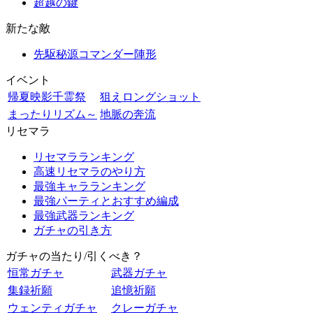
超越の鍵
新たな敵
先駆秘源コマンダー陣形
イベント
帰夏映影千霊祭
狙えロングショット
まったりリズム～
地脈の奔流
リセマラ
リセマラランキング
高速リセマラのやり方
最強キャラランキング
最強パーティとおすすめ編成
最強武器ランキング
ガチャの引き方
ガチャの当たり/引くべき？
恒常ガチャ
武器ガチャ
集録祈願
追憶祈願
ウェンティガチャ
クレーガチャ