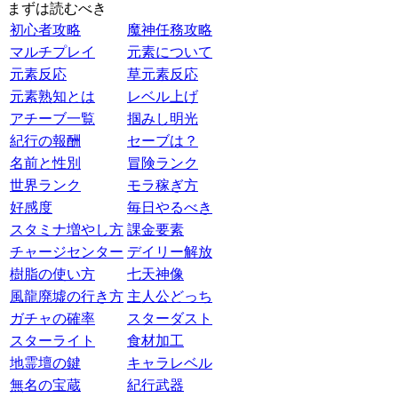
まずは読むべき
初心者攻略
魔神任務攻略
マルチプレイ
元素について
元素反応
草元素反応
元素熟知とは
レベル上げ
アチーブ一覧
掴みし明光
紀行の報酬
セーブは？
名前と性別
冒険ランク
世界ランク
モラ稼ぎ方
好感度
毎日やるべき
スタミナ増やし方
課金要素
チャージセンター
デイリー解放
樹脂の使い方
七天神像
風龍廃墟の行き方
主人公どっち
ガチャの確率
スターダスト
スターライト
食材加工
地霊壇の鍵
キャラレベル
無名の宝蔵
紀行武器