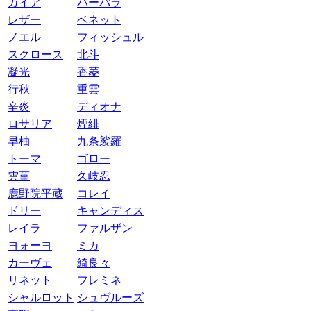
ガイア
バーバラ
レザー
ベネット
ノエル
フィッシュル
スクロース
北斗
凝光
香菱
行秋
重雲
辛炎
ディオナ
ロサリア
煙緋
早柚
九条裟羅
トーマ
ゴロー
雲菫
久岐忍
鹿野院平蔵
コレイ
ドリー
キャンディス
レイラ
ファルザン
ヨォーヨ
ミカ
カーヴェ
綺良々
リネット
フレミネ
シャルロット
シュヴルーズ