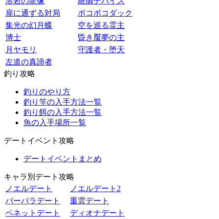
溶岩の龍像
統御デバイス
扉に通ずる対局
ボコボコダック
集光の幻月蝶
空を巡る霊主
博士
昏き魘夢の主
月ヤモリ
守護者・堕天
左道の真諦者
釣り攻略
釣りのやり方
釣り竿の入手方法一覧
釣り餌の入手方法一覧
魚の入手場所一覧
デートイベント攻略
デートイベントまとめ
キャラ別デート攻略
ノエルデート
ノエルデート2
バーバラデート
重雲デート
ベネットデート
ディオナデート