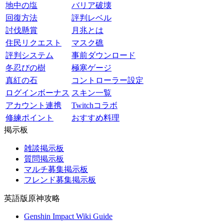
地中の塩
バリア破壊
回復方法
評判レベル
討伐懸賞
月兆とは
住民リクエスト
マスク礁
評判システム
事前ダウンロード
冬忍びの樹
極寒ゲージ
真紅の石
コントローラー設定
ログインボーナス
スキン一覧
アカウント連携
Twitchコラボ
修練ポイント
おすすめ料理
掲示板
雑談掲示板
質問掲示板
マルチ募集掲示板
フレンド募集掲示板
英語版原神攻略
Genshin Impact Wiki Guide