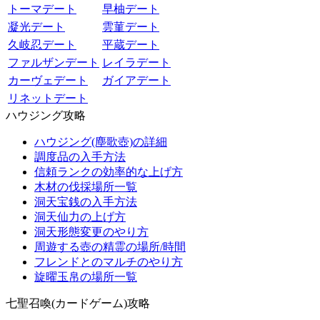
トーマデート
早柚デート
凝光デート
雲菫デート
久岐忍デート
平蔵デート
ファルザンデート
レイラデート
カーヴェデート
ガイアデート
リネットデート
ハウジング攻略
ハウジング(塵歌壺)の詳細
調度品の入手方法
信頼ランクの効率的な上げ方
木材の伐採場所一覧
洞天宝銭の入手方法
洞天仙力の上げ方
洞天形態変更のやり方
周遊する壺の精霊の場所/時間
フレンドとのマルチのやり方
旋曜玉帛の場所一覧
七聖召喚(カードゲーム)攻略