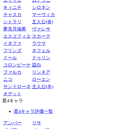
エミリエ
ムアラニ
キィニチ
シロネン
チャスカ
マーヴィカ
シトラリ
主人公(炎)
夢見月瑞希
ヴァレサ
エスコフィエ
スカーク
イネファ
ラウマ
フリンズ
ネフェル
ドール
ドゥリン
コロンビーナ
茲白
ファルカ
リンネア
ニコ
ローエン
サンドローネ
主人公(氷)
オデット
星4キャラ
星4キャラ評価一覧
アンバー
リサ