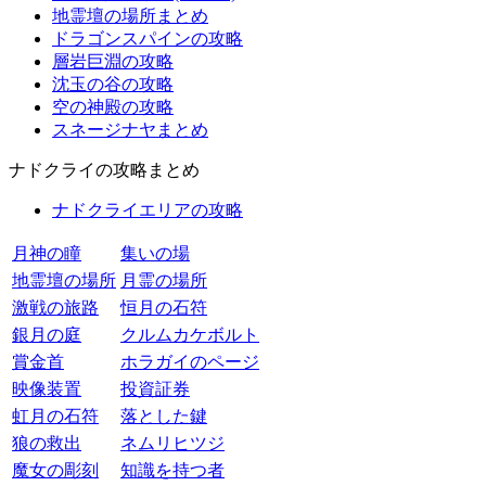
地霊壇の場所まとめ
ドラゴンスパインの攻略
層岩巨淵の攻略
沈玉の谷の攻略
空の神殿の攻略
スネージナヤまとめ
ナドクライの攻略まとめ
ナドクライエリアの攻略
月神の瞳
集いの場
地霊壇の場所
月霊の場所
激戦の旅路
恒月の石符
銀月の庭
クルムカケボルト
賞金首
ホラガイのページ
映像装置
投資証券
虹月の石符
落とした鍵
狼の救出
ネムリヒツジ
魔女の彫刻
知識を持つ者