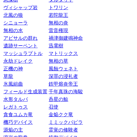
ヴィシャップ岩
トワリン
北風の狼
若陀龍王
シニョーラ
無相の炎
無相の水
雷音権現
アビサルの群れ
禍津御建鳴神命
遺跡サーペント
迅電樹
マッシュラプトル
マトリックス
永劫ドレイク
無相の草
正機の神
風蝕ウェネト
草龍
深罪の浸礼者
氷風組曲
鉄甲熔炎帝王
フィールド生成装置
千年真珠の海駿
水形タルパ
呑星の鯨
レガトゥス
召使
貪食ユムカ竜
金焔クク竜
機巧デバイス
ミミックパピラ
源焔の主
霊覚の修験者