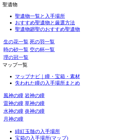
聖遺物
聖遺物一覧と入手場所
おすすめ聖遺物と厳選方法
聖遺物廻聖のおすすめ聖遺物
生の花一覧
死の羽一覧
時の砂一覧
空の杯一覧
理の冠一覧
マップ一覧
マップナビ｜瞳・宝箱・素材
失われた瞳の入手場所まとめ
風神の瞳
岩神の瞳
雷神の瞳
草神の瞳
水神の瞳
炎神の瞳
月神の瞳
緋紅玉髄の入手場所
宝箱の入手場所(マップ)