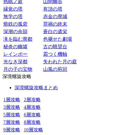
熟眠ノ庭
山間幽谷
縁覚の塔
有頂の塔
無学の塔
赤金の廃城
熔鉄の孤砦
罪禍の終末
深潮の余韻
蒼白の遺栄
滝を臨む廃都
色褪せた劇場
秘炎の幽墟
古の眺望台
レインボー
霜つく機軸
光なき深都
失われた月の庭
月の子の宝物
山風の荊冠
深境螺旋攻略
深境螺旋攻略まとめ
1層攻略
2層攻略
3層攻略
4層攻略
5層攻略
6層攻略
7層攻略
8層攻略
9層攻略
10層攻略