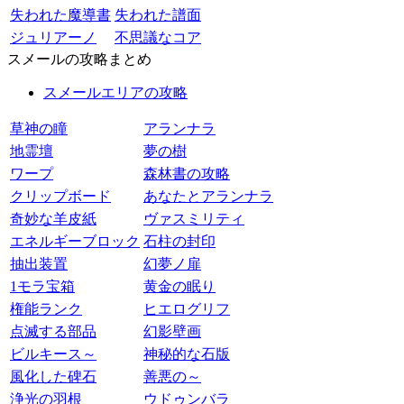
失われた魔導書
失われた譜面
ジュリアーノ
不思議なコア
スメールの攻略まとめ
スメールエリアの攻略
草神の瞳
アランナラ
地霊壇
夢の樹
ワープ
森林書の攻略
クリップボード
あなたとアランナラ
奇妙な羊皮紙
ヴァスミリティ
エネルギーブロック
石柱の封印
抽出装置
幻夢ノ扉
1モラ宝箱
黄金の眠り
権能ランク
ヒエログリフ
点滅する部品
幻影壁画
ビルキース～
神秘的な石版
風化した碑石
善悪の～
浄光の羽根
ウドゥンバラ