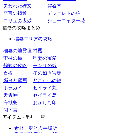
失われた碑文
霊谷木
霊宝の鐸鈴
デシェレトの柱
コリュの太鼓
シューニャター花
稲妻の攻略まとめ
稲妻エリアの攻略
稲妻の地霊壇
神櫻
雷神の瞳
稲妻の宝箱
鶴観の攻略
モシリの殻
石板
星の如き宝珠
燭台と壁画
どこかへの鍵
ホラガイ
セイライ丸
天雲峠
セイライ島
海祇島
おかしな印
淵下宮
アイテム・料理一覧
素材一覧と入手場所