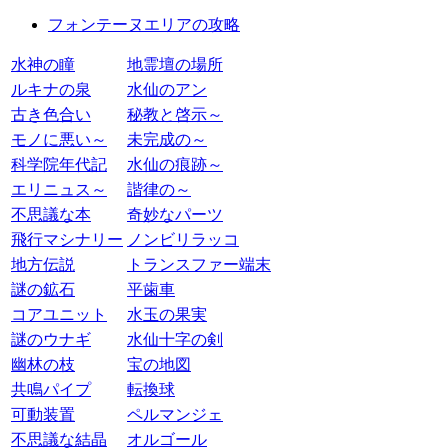
フォンテーヌエリアの攻略
水神の瞳
地霊壇の場所
ルキナの泉
水仙のアン
古き色合い
秘教と啓示～
モノに悪い～
未完成の～
科学院年代記
水仙の痕跡～
エリニュス～
諧律の～
不思議な本
奇妙なパーツ
飛行マシナリー
ノンビリラッコ
地方伝説
トランスファー端末
謎の鉱石
平歯車
コアユニット
水玉の果実
謎のウナギ
水仙十字の剣
幽林の枝
宝の地図
共鳴パイプ
転換球
可動装置
ペルマンジェ
不思議な結晶
オルゴール