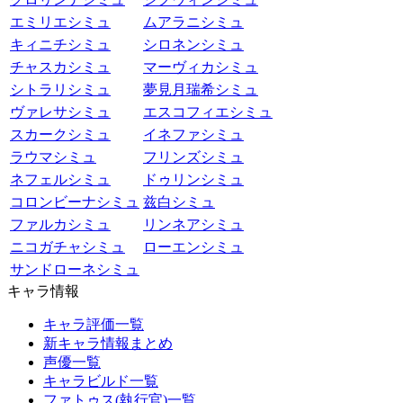
エミリエシミュ
ムアラニシミュ
キィニチシミュ
シロネンシミュ
チャスカシミュ
マーヴィカシミュ
シトラリシミュ
夢見月瑞希シミュ
ヴァレサシミュ
エスコフィエシミュ
スカークシミュ
イネファシミュ
ラウマシミュ
フリンズシミュ
ネフェルシミュ
ドゥリンシミュ
コロンビーナシミュ
兹白シミュ
ファルカシミュ
リンネアシミュ
ニコガチャシミュ
ローエンシミュ
サンドローネシミュ
キャラ情報
キャラ評価一覧
新キャラ情報まとめ
声優一覧
キャラビルド一覧
ファトゥス(執行官)一覧