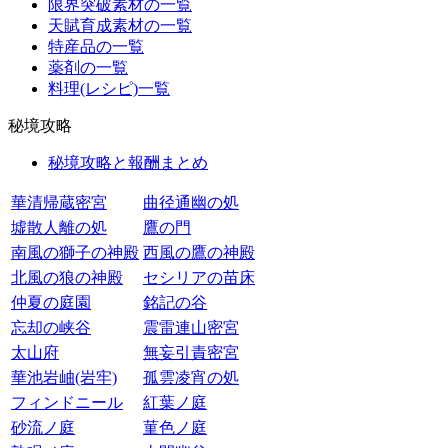
限界突破素材の一覧
天賦育成素材の一覧
特産品の一覧
薬剤の一覧
料理(レシピ)一覧
秘境攻略
秘境攻略と報酬まとめ
華清帰蔵密宮
曲径通幽の処
墟散人離の処
鷹の門
南風の獅子の神殿
西風の鷹の神殿
北風の狼の神殿
セシリアの苗床
仲夏の庭園
銘記の谷
忘却の峡谷
震雷連山密宮
太山府
無妄引責密宮
華池岩岫(岩牢)
孤雲凌宵の処
フィンドニール
紅葉ノ庭
砂流ノ庭
菫色ノ庭