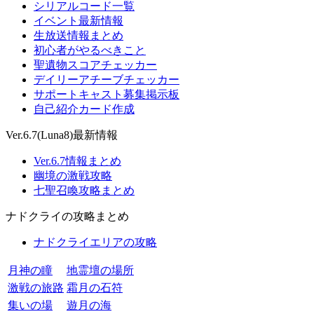
シリアルコード一覧
イベント最新情報
生放送情報まとめ
初心者がやるべきこと
聖遺物スコアチェッカー
デイリーアチーブチェッカー
サポートキャスト募集掲示板
自己紹介カード作成
Ver.6.7(Luna8)最新情報
Ver.6.7情報まとめ
幽境の激戦攻略
七聖召喚攻略まとめ
ナドクライの攻略まとめ
ナドクライエリアの攻略
月神の瞳
地霊壇の場所
激戦の旅路
霜月の石符
集いの場
遊月の海