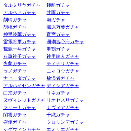
タルタリヤガチャ
鍾離ガチャ
アルベドガチャ
甘雨ガチャ
刻晴ガチャ
魈ガチャ
胡桃ガチャ
楓原万葉ガチャ
神里綾華ガチャ
宵宮ガチャ
雷電将軍ガチャ
珊瑚宮心海ガチャ
荒瀧一斗ガチャ
申鶴ガチャ
八重神子ガチャ
神里綾人ガチャ
夜蘭ガチャ
ティナリガチャ
セノガチャ
ニィロウガチャ
ナヒーダガチャ
放浪者ガチャ
アルハイゼンガチャ
ディシアガチャ
白朮ガチャ
リネガチャ
ヌヴィレットガチャ
リオセスリガチャ
フリーナガチャ
ナヴィアガチャ
閑雲ガチャ
千織ガチャ
召使ガチャ
クロリンデガチャ
シグウィンガチャ
エミリエガチャ