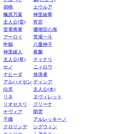
胡桃
エウルア
楓原万葉
神里綾華
主人公(雷)
宵宮
雷電将軍
珊瑚宮心海
アーロイ
荒瀧一斗
申鶴
八重神子
神里綾人
夜蘭
主人公(草)
ティナリ
セノ
ニィロウ
ナヒーダ
放浪者
アルハイゼン
ディシア
白朮
主人公(水)
リネ
ヌヴィレット
リオセスリ
フリーナ
ナヴィア
閑雲
千織
アルレッキーノ
クロリンデ
シグウィン