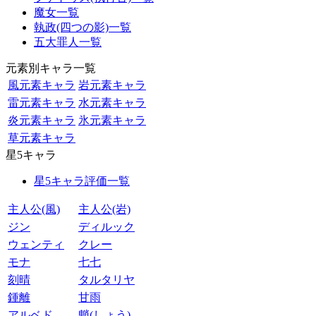
魔女一覧
執政(四つの影)一覧
五大罪人一覧
元素別キャラ一覧
風元素キャラ
岩元素キャラ
雷元素キャラ
水元素キャラ
炎元素キャラ
氷元素キャラ
草元素キャラ
星5キャラ
星5キャラ評価一覧
主人公(風)
主人公(岩)
ジン
ディルック
ウェンティ
クレー
モナ
七七
刻晴
タルタリヤ
鍾離
甘雨
アルベド
魈(しょう)