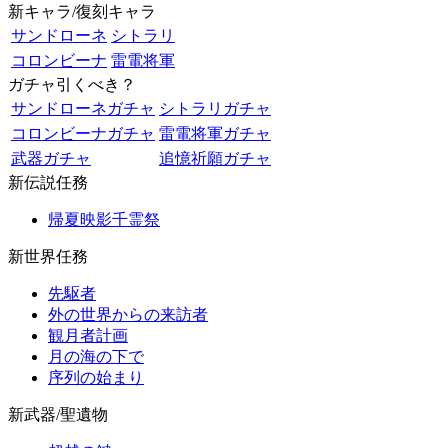
新キャラ/復刻キャラ
サンドローネ
シトラリ
コロンビーナ
雷電将軍
ガチャ引くべき？
サンドローネガチャ
シトラリガチャ
コロンビーナガチャ
雷電将軍ガチャ
武器ガチャ
追憶祈願ガチャ
新伝説任務
帰夏映影千霊祭
新世界任務
先駆者
外の世界からの来訪者
観月者計画
月の海の下で
序列の始まり
新武器/聖遺物