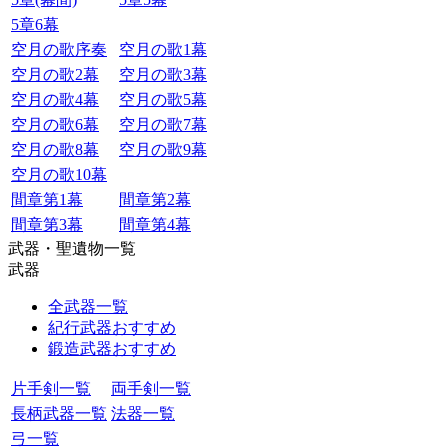
5章6幕
空月の歌序奏
空月の歌1幕
空月の歌2幕
空月の歌3幕
空月の歌4幕
空月の歌5幕
空月の歌6幕
空月の歌7幕
空月の歌8幕
空月の歌9幕
空月の歌10幕
間章第1幕
間章第2幕
間章第3幕
間章第4幕
武器・聖遺物一覧
武器
全武器一覧
紀行武器おすすめ
鍛造武器おすすめ
片手剣一覧
両手剣一覧
長柄武器一覧
法器一覧
弓一覧