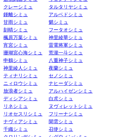
クレーシミュ
タルタリヤシミュ
鍾離シミュ
アルベドシミュ
甘雨シミュ
魈シミュ
刻晴シミュ
フータオシミュ
楓原万葉シミュ
神里綾華シミュ
宵宮シミュ
雷電将軍シミュ
珊瑚宮心海シミュ
荒瀧一斗シミュ
申鶴シミュ
八重神子シミュ
神里綾人シミュ
夜蘭シミュ
ティナリシミュ
セノシミュ
ニィロウシミュ
ナヒーダシミュ
放浪者シミュ
アルハイゼンシミュ
ディシアシミュ
白朮シミュ
リネシミュ
ヌヴィレットシミュ
リオセスリシミュ
フリーナシミュ
ナヴィアシミュ
閑雲シミュ
千織シミュ
召使シミュ
クロリンデシミュ
シグウィンシミュ