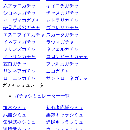
ムアラニガチャ
キィニチガチャ
シロネンガチャ
チャスカガチャ
マーヴィカガチャ
シトラリガチャ
夢見月瑞希ガチャ
ヴァレサガチャ
エスコフィエガチャ
スカークガチャ
イネファガチャ
ラウマガチャ
フリンズガチャ
ネフェルガチャ
ドゥリンガチャ
コロンビーナガチャ
兹白ガチャ
ファルカガチャ
リンネアガチャ
ニコガチャ
ローエンガチャ
サンドローネガチャ
ガチャシミュレーター
ガチャシミュレーター一覧
恒常シミュ
初心者応援シミュ
武器シミュ
集録キャラシミュ
集録武器シミュ
追憶キャラシミュ
追憶武器シミュ
ウェンティシミュ