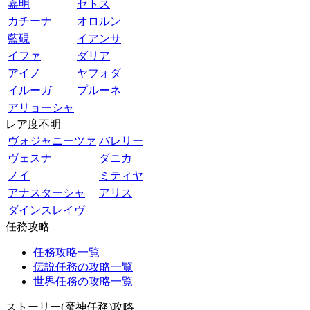
嘉明
セトス
カチーナ
オロルン
藍硯
イアンサ
イファ
ダリア
アイノ
ヤフォダ
イルーガ
プルーネ
アリョーシャ
レア度不明
ヴォジャニーツァ
バレリー
ヴェスナ
ダニカ
ノイ
ミティヤ
アナスターシャ
アリス
ダインスレイヴ
任務攻略
任務攻略一覧
伝説任務の攻略一覧
世界任務の攻略一覧
ストーリー(魔神任務)攻略