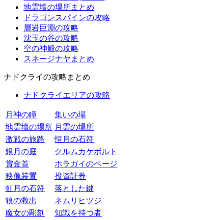
地霊壇の場所まとめ
ドラゴンスパインの攻略
層岩巨淵の攻略
沈玉の谷の攻略
空の神殿の攻略
スネージナヤまとめ
ナドクライの攻略まとめ
ナドクライエリアの攻略
月神の瞳
集いの場
地霊壇の場所
月霊の場所
激戦の旅路
恒月の石符
銀月の庭
クルムカケボルト
賞金首
ホラガイのページ
映像装置
投資証券
虹月の石符
落とした鍵
狼の救出
ネムリヒツジ
魔女の彫刻
知識を持つ者