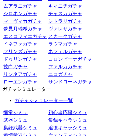
ムアラニガチャ
キィニチガチャ
シロネンガチャ
チャスカガチャ
マーヴィカガチャ
シトラリガチャ
夢見月瑞希ガチャ
ヴァレサガチャ
エスコフィエガチャ
スカークガチャ
イネファガチャ
ラウマガチャ
フリンズガチャ
ネフェルガチャ
ドゥリンガチャ
コロンビーナガチャ
兹白ガチャ
ファルカガチャ
リンネアガチャ
ニコガチャ
ローエンガチャ
サンドローネガチャ
ガチャシミュレーター
ガチャシミュレーター一覧
恒常シミュ
初心者応援シミュ
武器シミュ
集録キャラシミュ
集録武器シミュ
追憶キャラシミュ
追憶武器シミュ
ウェンティシミュ