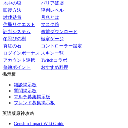
地中の塩
バリア破壊
回復方法
評判レベル
討伐懸賞
月兆とは
住民リクエスト
マスク礁
評判システム
事前ダウンロード
冬忍びの樹
極寒ゲージ
真紅の石
コントローラー設定
ログインボーナス
スキン一覧
アカウント連携
Twitchコラボ
修練ポイント
おすすめ料理
掲示板
雑談掲示板
質問掲示板
マルチ募集掲示板
フレンド募集掲示板
英語版原神攻略
Genshin Impact Wiki Guide