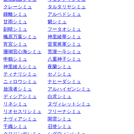
クレーシミュ
タルタリヤシミュ
鍾離シミュ
アルベドシミュ
甘雨シミュ
魈シミュ
刻晴シミュ
フータオシミュ
楓原万葉シミュ
神里綾華シミュ
宵宮シミュ
雷電将軍シミュ
珊瑚宮心海シミュ
荒瀧一斗シミュ
申鶴シミュ
八重神子シミュ
神里綾人シミュ
夜蘭シミュ
ティナリシミュ
セノシミュ
ニィロウシミュ
ナヒーダシミュ
放浪者シミュ
アルハイゼンシミュ
ディシアシミュ
白朮シミュ
リネシミュ
ヌヴィレットシミュ
リオセスリシミュ
フリーナシミュ
ナヴィアシミュ
閑雲シミュ
千織シミュ
召使シミュ
クロリンデシミュ
シグウィンシミュ