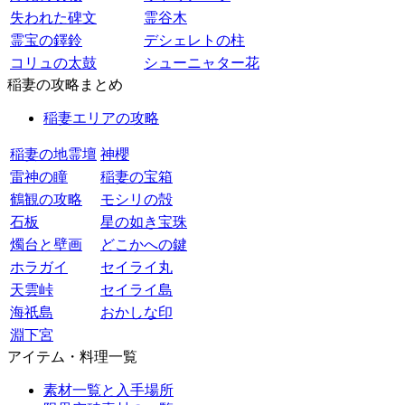
失われた碑文
霊谷木
霊宝の鐸鈴
デシェレトの柱
コリュの太鼓
シューニャター花
稲妻の攻略まとめ
稲妻エリアの攻略
稲妻の地霊壇
神櫻
雷神の瞳
稲妻の宝箱
鶴観の攻略
モシリの殻
石板
星の如き宝珠
燭台と壁画
どこかへの鍵
ホラガイ
セイライ丸
天雲峠
セイライ島
海祇島
おかしな印
淵下宮
アイテム・料理一覧
素材一覧と入手場所