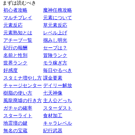
まずは読むべき
初心者攻略
魔神任務攻略
マルチプレイ
元素について
元素反応
草元素反応
元素熟知とは
レベル上げ
アチーブ一覧
掴みし明光
紀行の報酬
セーブは？
名前と性別
冒険ランク
世界ランク
モラ稼ぎ方
好感度
毎日やるべき
スタミナ増やし方
課金要素
チャージセンター
デイリー解放
樹脂の使い方
七天神像
風龍廃墟の行き方
主人公どっち
ガチャの確率
スターダスト
スターライト
食材加工
地霊壇の鍵
キャラレベル
無名の宝蔵
紀行武器