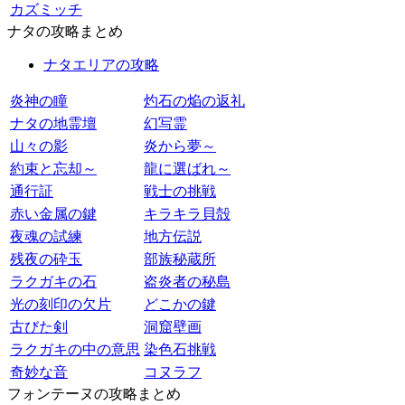
カズミッチ
ナタの攻略まとめ
ナタエリアの攻略
炎神の瞳
灼石の焔の返礼
ナタの地霊壇
幻写霊
山々の影
炎から夢～
約束と忘却～
龍に選ばれ～
通行証
戦士の挑戦
赤い金属の鍵
キラキラ貝殻
夜魂の試練
地方伝説
残夜の砕玉
部族秘蔵所
ラクガキの石
盗炎者の秘島
光の刻印の欠片
どこかの鍵
古びた剣
洞窟壁画
ラクガキの中の意思
染色石挑戦
奇妙な音
コヌラフ
フォンテーヌの攻略まとめ