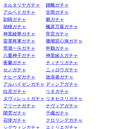
タルタリヤガチャ
鍾離ガチャ
アルベドガチャ
甘雨ガチャ
刻晴ガチャ
魈ガチャ
胡桃ガチャ
楓原万葉ガチャ
神里綾華ガチャ
宵宮ガチャ
雷電将軍ガチャ
珊瑚宮心海ガチャ
荒瀧一斗ガチャ
申鶴ガチャ
八重神子ガチャ
神里綾人ガチャ
夜蘭ガチャ
ティナリガチャ
セノガチャ
ニィロウガチャ
ナヒーダガチャ
放浪者ガチャ
アルハイゼンガチャ
ディシアガチャ
白朮ガチャ
リネガチャ
ヌヴィレットガチャ
リオセスリガチャ
フリーナガチャ
ナヴィアガチャ
閑雲ガチャ
千織ガチャ
召使ガチャ
クロリンデガチャ
シグウィンガチャ
エミリエガチャ