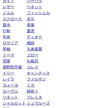
ガイア
バーバラ
レザー
ベネット
ノエル
フィッシュル
スクロース
北斗
凝光
香菱
行秋
重雲
辛炎
ディオナ
ロサリア
煙緋
早柚
九条裟羅
トーマ
ゴロー
雲菫
久岐忍
鹿野院平蔵
コレイ
ドリー
キャンディス
レイラ
ファルザン
ヨォーヨ
ミカ
カーヴェ
綺良々
リネット
フレミネ
シャルロット
シュヴルーズ