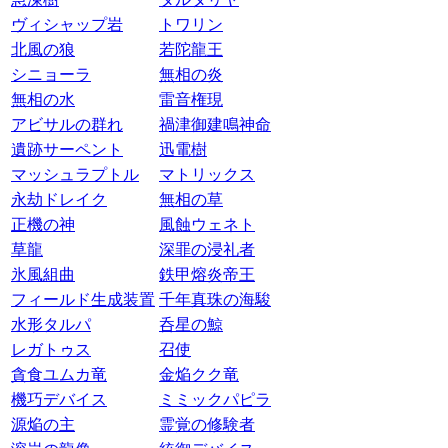
ヴィシャップ岩
トワリン
北風の狼
若陀龍王
シニョーラ
無相の炎
無相の水
雷音権現
アビサルの群れ
禍津御建鳴神命
遺跡サーペント
迅電樹
マッシュラプトル
マトリックス
永劫ドレイク
無相の草
正機の神
風蝕ウェネト
草龍
深罪の浸礼者
氷風組曲
鉄甲熔炎帝王
フィールド生成装置
千年真珠の海駿
水形タルパ
呑星の鯨
レガトゥス
召使
貪食ユムカ竜
金焔クク竜
機巧デバイス
ミミックパピラ
源焔の主
霊覚の修験者