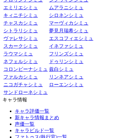
エミリエシミュ
ムアラニシミュ
キィニチシミュ
シロネンシミュ
チャスカシミュ
マーヴィカシミュ
シトラリシミュ
夢見月瑞希シミュ
ヴァレサシミュ
エスコフィエシミュ
スカークシミュ
イネファシミュ
ラウマシミュ
フリンズシミュ
ネフェルシミュ
ドゥリンシミュ
コロンビーナシミュ
兹白シミュ
ファルカシミュ
リンネアシミュ
ニコガチャシミュ
ローエンシミュ
サンドローネシミュ
キャラ情報
キャラ評価一覧
新キャラ情報まとめ
声優一覧
キャラビルド一覧
ファトゥス(執行官)一覧