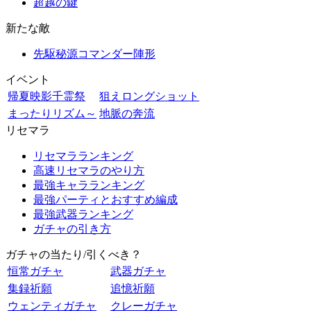
超越の鍵
新たな敵
先駆秘源コマンダー陣形
イベント
帰夏映影千霊祭
狙えロングショット
まったりリズム～
地脈の奔流
リセマラ
リセマラランキング
高速リセマラのやり方
最強キャラランキング
最強パーティとおすすめ編成
最強武器ランキング
ガチャの引き方
ガチャの当たり/引くべき？
恒常ガチャ
武器ガチャ
集録祈願
追憶祈願
ウェンティガチャ
クレーガチャ