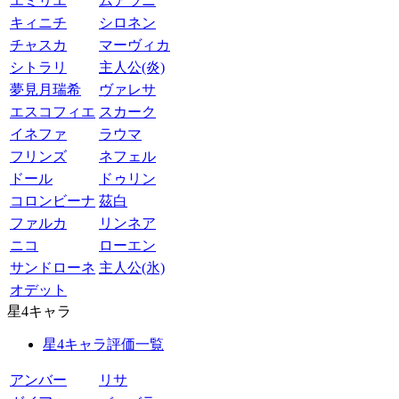
エミリエ
ムアラニ
キィニチ
シロネン
チャスカ
マーヴィカ
シトラリ
主人公(炎)
夢見月瑞希
ヴァレサ
エスコフィエ
スカーク
イネファ
ラウマ
フリンズ
ネフェル
ドール
ドゥリン
コロンビーナ
茲白
ファルカ
リンネア
ニコ
ローエン
サンドローネ
主人公(氷)
オデット
星4キャラ
星4キャラ評価一覧
アンバー
リサ