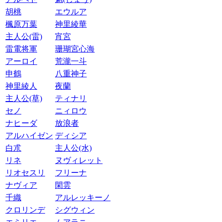
胡桃
エウルア
楓原万葉
神里綾華
主人公(雷)
宵宮
雷電将軍
珊瑚宮心海
アーロイ
荒瀧一斗
申鶴
八重神子
神里綾人
夜蘭
主人公(草)
ティナリ
セノ
ニィロウ
ナヒーダ
放浪者
アルハイゼン
ディシア
白朮
主人公(水)
リネ
ヌヴィレット
リオセスリ
フリーナ
ナヴィア
閑雲
千織
アルレッキーノ
クロリンデ
シグウィン