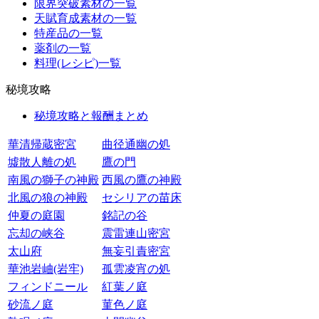
限界突破素材の一覧
天賦育成素材の一覧
特産品の一覧
薬剤の一覧
料理(レシピ)一覧
秘境攻略
秘境攻略と報酬まとめ
華清帰蔵密宮
曲径通幽の処
墟散人離の処
鷹の門
南風の獅子の神殿
西風の鷹の神殿
北風の狼の神殿
セシリアの苗床
仲夏の庭園
銘記の谷
忘却の峡谷
震雷連山密宮
太山府
無妄引責密宮
華池岩岫(岩牢)
孤雲凌宵の処
フィンドニール
紅葉ノ庭
砂流ノ庭
菫色ノ庭