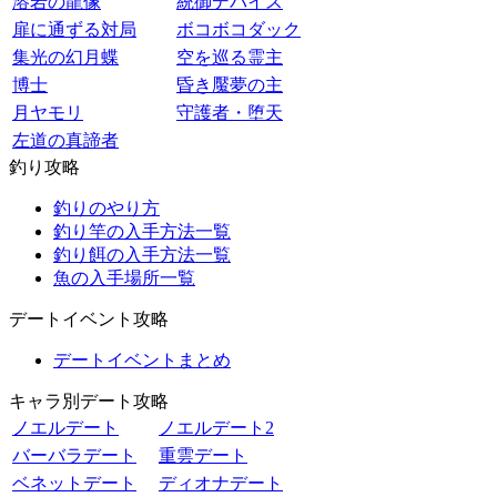
溶岩の龍像
統御デバイス
扉に通ずる対局
ボコボコダック
集光の幻月蝶
空を巡る霊主
博士
昏き魘夢の主
月ヤモリ
守護者・堕天
左道の真諦者
釣り攻略
釣りのやり方
釣り竿の入手方法一覧
釣り餌の入手方法一覧
魚の入手場所一覧
デートイベント攻略
デートイベントまとめ
キャラ別デート攻略
ノエルデート
ノエルデート2
バーバラデート
重雲デート
ベネットデート
ディオナデート