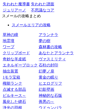
失われた魔導書
失われた譜面
ジュリアーノ
不思議なコア
スメールの攻略まとめ
スメールエリアの攻略
草神の瞳
アランナラ
地霊壇
夢の樹
ワープ
森林書の攻略
クリップボード
あなたとアランナラ
奇妙な羊皮紙
ヴァスミリティ
エネルギーブロック
石柱の封印
抽出装置
幻夢ノ扉
1モラ宝箱
黄金の眠り
権能ランク
ヒエログリフ
点滅する部品
幻影壁画
ビルキース～
神秘的な石版
風化した碑石
善悪の～
浄光の羽根
ウドゥンバラ