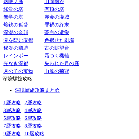
熟眠ノ庭
山間幽谷
縁覚の塔
有頂の塔
無学の塔
赤金の廃城
熔鉄の孤砦
罪禍の終末
深潮の余韻
蒼白の遺栄
滝を臨む廃都
色褪せた劇場
秘炎の幽墟
古の眺望台
レインボー
霜つく機軸
光なき深都
失われた月の庭
月の子の宝物
山風の荊冠
深境螺旋攻略
深境螺旋攻略まとめ
1層攻略
2層攻略
3層攻略
4層攻略
5層攻略
6層攻略
7層攻略
8層攻略
9層攻略
10層攻略