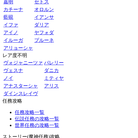
嘉明
セトス
カチーナ
オロルン
藍硯
イアンサ
イファ
ダリア
アイノ
ヤフォダ
イルーガ
プルーネ
アリョーシャ
レア度不明
ヴォジャニーツァ
バレリー
ヴェスナ
ダニカ
ノイ
ミティヤ
アナスターシャ
アリス
ダインスレイヴ
任務攻略
任務攻略一覧
伝説任務の攻略一覧
世界任務の攻略一覧
ストーリー(魔神任務)攻略