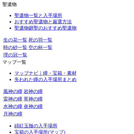
聖遺物
聖遺物一覧と入手場所
おすすめ聖遺物と厳選方法
聖遺物廻聖のおすすめ聖遺物
生の花一覧
死の羽一覧
時の砂一覧
空の杯一覧
理の冠一覧
マップ一覧
マップナビ｜瞳・宝箱・素材
失われた瞳の入手場所まとめ
風神の瞳
岩神の瞳
雷神の瞳
草神の瞳
水神の瞳
炎神の瞳
月神の瞳
緋紅玉髄の入手場所
宝箱の入手場所(マップ)