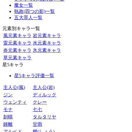
魔女一覧
執政(四つの影)一覧
五大罪人一覧
元素別キャラ一覧
風元素キャラ
岩元素キャラ
雷元素キャラ
水元素キャラ
炎元素キャラ
氷元素キャラ
草元素キャラ
星5キャラ
星5キャラ評価一覧
主人公(風)
主人公(岩)
ジン
ディルック
ウェンティ
クレー
モナ
七七
刻晴
タルタリヤ
鍾離
甘雨
アルベド
魈(しょう)