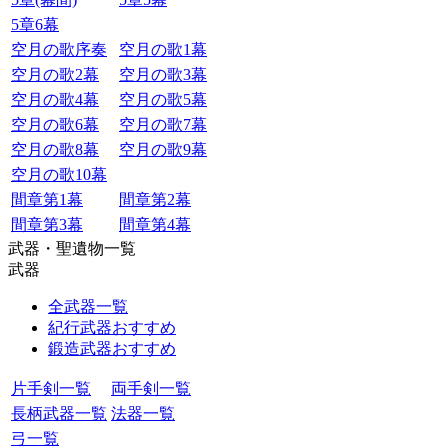
5章6幕
空月の歌序奏
空月の歌1幕
空月の歌2幕
空月の歌3幕
空月の歌4幕
空月の歌5幕
空月の歌6幕
空月の歌7幕
空月の歌8幕
空月の歌9幕
空月の歌10幕
間章第1幕
間章第2幕
間章第3幕
間章第4幕
武器・聖遺物一覧
武器
全武器一覧
紀行武器おすすめ
鍛造武器おすすめ
片手剣一覧
両手剣一覧
長柄武器一覧
法器一覧
弓一覧