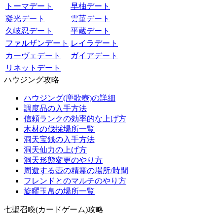
トーマデート
早柚デート
凝光デート
雲菫デート
久岐忍デート
平蔵デート
ファルザンデート
レイラデート
カーヴェデート
ガイアデート
リネットデート
ハウジング攻略
ハウジング(塵歌壺)の詳細
調度品の入手方法
信頼ランクの効率的な上げ方
木材の伐採場所一覧
洞天宝銭の入手方法
洞天仙力の上げ方
洞天形態変更のやり方
周遊する壺の精霊の場所/時間
フレンドとのマルチのやり方
旋曜玉帛の場所一覧
七聖召喚(カードゲーム)攻略