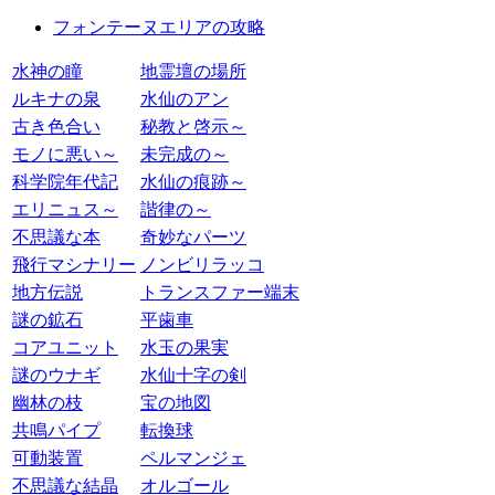
フォンテーヌエリアの攻略
水神の瞳
地霊壇の場所
ルキナの泉
水仙のアン
古き色合い
秘教と啓示～
モノに悪い～
未完成の～
科学院年代記
水仙の痕跡～
エリニュス～
諧律の～
不思議な本
奇妙なパーツ
飛行マシナリー
ノンビリラッコ
地方伝説
トランスファー端末
謎の鉱石
平歯車
コアユニット
水玉の果実
謎のウナギ
水仙十字の剣
幽林の枝
宝の地図
共鳴パイプ
転換球
可動装置
ペルマンジェ
不思議な結晶
オルゴール