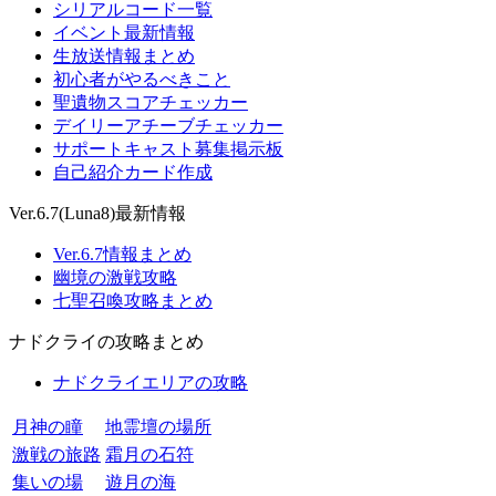
シリアルコード一覧
イベント最新情報
生放送情報まとめ
初心者がやるべきこと
聖遺物スコアチェッカー
デイリーアチーブチェッカー
サポートキャスト募集掲示板
自己紹介カード作成
Ver.6.7(Luna8)最新情報
Ver.6.7情報まとめ
幽境の激戦攻略
七聖召喚攻略まとめ
ナドクライの攻略まとめ
ナドクライエリアの攻略
月神の瞳
地霊壇の場所
激戦の旅路
霜月の石符
集いの場
遊月の海