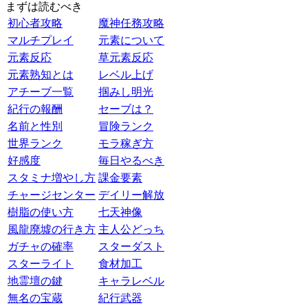
まずは読むべき
初心者攻略
魔神任務攻略
マルチプレイ
元素について
元素反応
草元素反応
元素熟知とは
レベル上げ
アチーブ一覧
掴みし明光
紀行の報酬
セーブは？
名前と性別
冒険ランク
世界ランク
モラ稼ぎ方
好感度
毎日やるべき
スタミナ増やし方
課金要素
チャージセンター
デイリー解放
樹脂の使い方
七天神像
風龍廃墟の行き方
主人公どっち
ガチャの確率
スターダスト
スターライト
食材加工
地霊壇の鍵
キャラレベル
無名の宝蔵
紀行武器