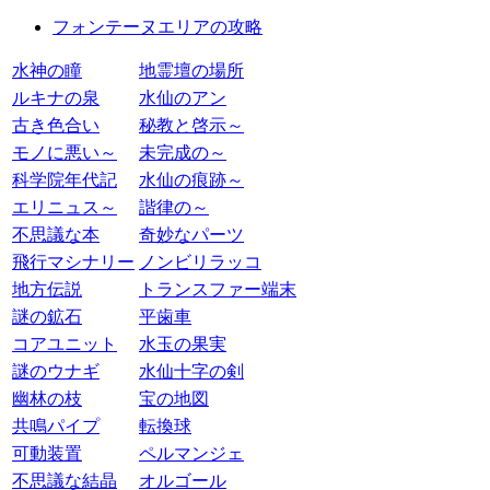
フォンテーヌエリアの攻略
水神の瞳
地霊壇の場所
ルキナの泉
水仙のアン
古き色合い
秘教と啓示～
モノに悪い～
未完成の～
科学院年代記
水仙の痕跡～
エリニュス～
諧律の～
不思議な本
奇妙なパーツ
飛行マシナリー
ノンビリラッコ
地方伝説
トランスファー端末
謎の鉱石
平歯車
コアユニット
水玉の果実
謎のウナギ
水仙十字の剣
幽林の枝
宝の地図
共鳴パイプ
転換球
可動装置
ペルマンジェ
不思議な結晶
オルゴール