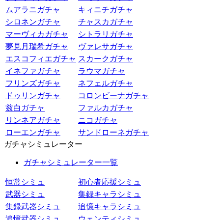
ムアラニガチャ
キィニチガチャ
シロネンガチャ
チャスカガチャ
マーヴィカガチャ
シトラリガチャ
夢見月瑞希ガチャ
ヴァレサガチャ
エスコフィエガチャ
スカークガチャ
イネファガチャ
ラウマガチャ
フリンズガチャ
ネフェルガチャ
ドゥリンガチャ
コロンビーナガチャ
兹白ガチャ
ファルカガチャ
リンネアガチャ
ニコガチャ
ローエンガチャ
サンドローネガチャ
ガチャシミュレーター
ガチャシミュレーター一覧
恒常シミュ
初心者応援シミュ
武器シミュ
集録キャラシミュ
集録武器シミュ
追憶キャラシミュ
追憶武器シミュ
ウェンティシミュ