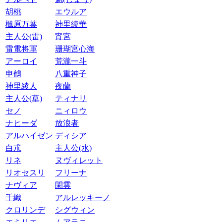
胡桃
エウルア
楓原万葉
神里綾華
主人公(雷)
宵宮
雷電将軍
珊瑚宮心海
アーロイ
荒瀧一斗
申鶴
八重神子
神里綾人
夜蘭
主人公(草)
ティナリ
セノ
ニィロウ
ナヒーダ
放浪者
アルハイゼン
ディシア
白朮
主人公(水)
リネ
ヌヴィレット
リオセスリ
フリーナ
ナヴィア
閑雲
千織
アルレッキーノ
クロリンデ
シグウィン