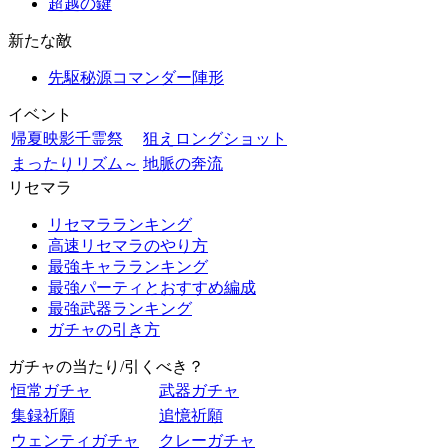
超越の鍵
新たな敵
先駆秘源コマンダー陣形
イベント
帰夏映影千霊祭
狙えロングショット
まったりリズム～
地脈の奔流
リセマラ
リセマラランキング
高速リセマラのやり方
最強キャラランキング
最強パーティとおすすめ編成
最強武器ランキング
ガチャの引き方
ガチャの当たり/引くべき？
恒常ガチャ
武器ガチャ
集録祈願
追憶祈願
ウェンティガチャ
クレーガチャ