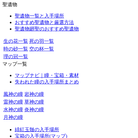
聖遺物
聖遺物一覧と入手場所
おすすめ聖遺物と厳選方法
聖遺物廻聖のおすすめ聖遺物
生の花一覧
死の羽一覧
時の砂一覧
空の杯一覧
理の冠一覧
マップ一覧
マップナビ｜瞳・宝箱・素材
失われた瞳の入手場所まとめ
風神の瞳
岩神の瞳
雷神の瞳
草神の瞳
水神の瞳
炎神の瞳
月神の瞳
緋紅玉髄の入手場所
宝箱の入手場所(マップ)