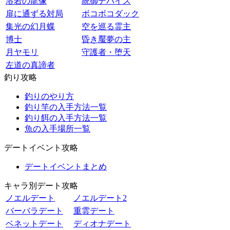
溶岩の龍像
統御デバイス
扉に通ずる対局
ボコボコダック
集光の幻月蝶
空を巡る霊主
博士
昏き魘夢の主
月ヤモリ
守護者・堕天
左道の真諦者
釣り攻略
釣りのやり方
釣り竿の入手方法一覧
釣り餌の入手方法一覧
魚の入手場所一覧
デートイベント攻略
デートイベントまとめ
キャラ別デート攻略
ノエルデート
ノエルデート2
バーバラデート
重雲デート
ベネットデート
ディオナデート