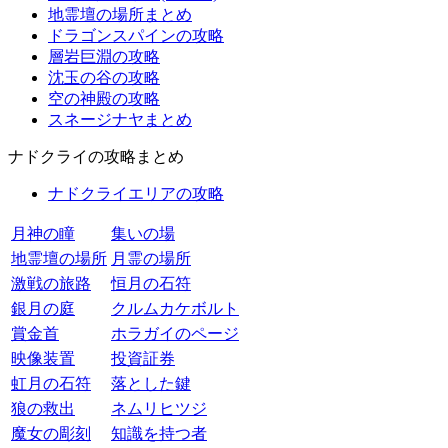
地霊壇の場所まとめ
ドラゴンスパインの攻略
層岩巨淵の攻略
沈玉の谷の攻略
空の神殿の攻略
スネージナヤまとめ
ナドクライの攻略まとめ
ナドクライエリアの攻略
月神の瞳
集いの場
地霊壇の場所
月霊の場所
激戦の旅路
恒月の石符
銀月の庭
クルムカケボルト
賞金首
ホラガイのページ
映像装置
投資証券
虹月の石符
落とした鍵
狼の救出
ネムリヒツジ
魔女の彫刻
知識を持つ者