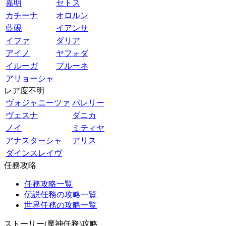
嘉明
セトス
カチーナ
オロルン
藍硯
イアンサ
イファ
ダリア
アイノ
ヤフォダ
イルーガ
プルーネ
アリョーシャ
レア度不明
ヴォジャニーツァ
バレリー
ヴェスナ
ダニカ
ノイ
ミティヤ
アナスターシャ
アリス
ダインスレイヴ
任務攻略
任務攻略一覧
伝説任務の攻略一覧
世界任務の攻略一覧
ストーリー(魔神任務)攻略