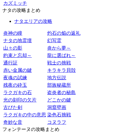
カズミッチ
ナタの攻略まとめ
ナタエリアの攻略
炎神の瞳
灼石の焔の返礼
ナタの地霊壇
幻写霊
山々の影
炎から夢～
約束と忘却～
龍に選ばれ～
通行証
戦士の挑戦
赤い金属の鍵
キラキラ貝殻
夜魂の試練
地方伝説
残夜の砕玉
部族秘蔵所
ラクガキの石
盗炎者の秘島
光の刻印の欠片
どこかの鍵
古びた剣
洞窟壁画
ラクガキの中の意思
染色石挑戦
奇妙な音
コヌラフ
フォンテーヌの攻略まとめ