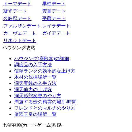
トーマデート
早柚デート
凝光デート
雲菫デート
久岐忍デート
平蔵デート
ファルザンデート
レイラデート
カーヴェデート
ガイアデート
リネットデート
ハウジング攻略
ハウジング(塵歌壺)の詳細
調度品の入手方法
信頼ランクの効率的な上げ方
木材の伐採場所一覧
洞天宝銭の入手方法
洞天仙力の上げ方
洞天形態変更のやり方
周遊する壺の精霊の場所/時間
フレンドとのマルチのやり方
旋曜玉帛の場所一覧
七聖召喚(カードゲーム)攻略