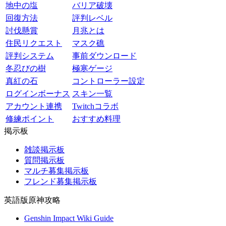
地中の塩
バリア破壊
回復方法
評判レベル
討伐懸賞
月兆とは
住民リクエスト
マスク礁
評判システム
事前ダウンロード
冬忍びの樹
極寒ゲージ
真紅の石
コントローラー設定
ログインボーナス
スキン一覧
アカウント連携
Twitchコラボ
修練ポイント
おすすめ料理
掲示板
雑談掲示板
質問掲示板
マルチ募集掲示板
フレンド募集掲示板
英語版原神攻略
Genshin Impact Wiki Guide