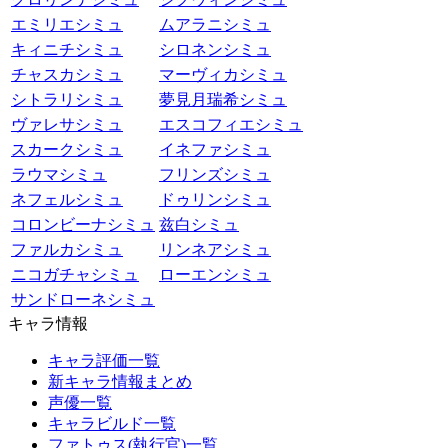
エミリエシミュ
ムアラニシミュ
キィニチシミュ
シロネンシミュ
チャスカシミュ
マーヴィカシミュ
シトラリシミュ
夢見月瑞希シミュ
ヴァレサシミュ
エスコフィエシミュ
スカークシミュ
イネファシミュ
ラウマシミュ
フリンズシミュ
ネフェルシミュ
ドゥリンシミュ
コロンビーナシミュ
兹白シミュ
ファルカシミュ
リンネアシミュ
ニコガチャシミュ
ローエンシミュ
サンドローネシミュ
キャラ情報
キャラ評価一覧
新キャラ情報まとめ
声優一覧
キャラビルド一覧
ファトゥス(執行官)一覧