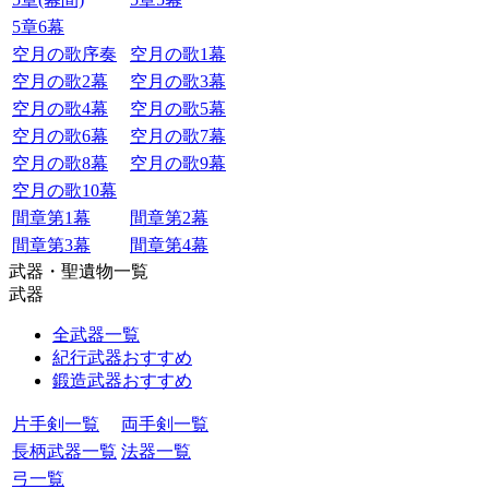
5章6幕
空月の歌序奏
空月の歌1幕
空月の歌2幕
空月の歌3幕
空月の歌4幕
空月の歌5幕
空月の歌6幕
空月の歌7幕
空月の歌8幕
空月の歌9幕
空月の歌10幕
間章第1幕
間章第2幕
間章第3幕
間章第4幕
武器・聖遺物一覧
武器
全武器一覧
紀行武器おすすめ
鍛造武器おすすめ
片手剣一覧
両手剣一覧
長柄武器一覧
法器一覧
弓一覧