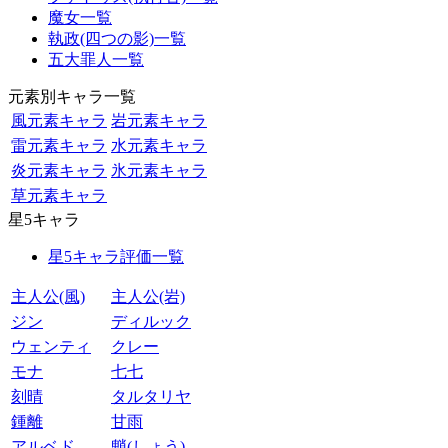
魔女一覧
執政(四つの影)一覧
五大罪人一覧
元素別キャラ一覧
風元素キャラ
岩元素キャラ
雷元素キャラ
水元素キャラ
炎元素キャラ
氷元素キャラ
草元素キャラ
星5キャラ
星5キャラ評価一覧
主人公(風)
主人公(岩)
ジン
ディルック
ウェンティ
クレー
モナ
七七
刻晴
タルタリヤ
鍾離
甘雨
アルベド
魈(しょう)