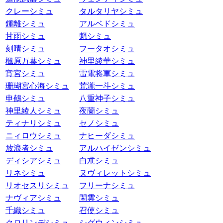
クレーシミュ
タルタリヤシミュ
鍾離シミュ
アルベドシミュ
甘雨シミュ
魈シミュ
刻晴シミュ
フータオシミュ
楓原万葉シミュ
神里綾華シミュ
宵宮シミュ
雷電将軍シミュ
珊瑚宮心海シミュ
荒瀧一斗シミュ
申鶴シミュ
八重神子シミュ
神里綾人シミュ
夜蘭シミュ
ティナリシミュ
セノシミュ
ニィロウシミュ
ナヒーダシミュ
放浪者シミュ
アルハイゼンシミュ
ディシアシミュ
白朮シミュ
リネシミュ
ヌヴィレットシミュ
リオセスリシミュ
フリーナシミュ
ナヴィアシミュ
閑雲シミュ
千織シミュ
召使シミュ
クロリンデシミュ
シグウィンシミュ