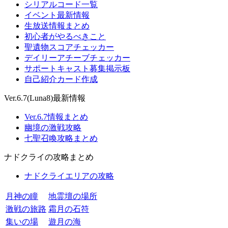
シリアルコード一覧
イベント最新情報
生放送情報まとめ
初心者がやるべきこと
聖遺物スコアチェッカー
デイリーアチーブチェッカー
サポートキャスト募集掲示板
自己紹介カード作成
Ver.6.7(Luna8)最新情報
Ver.6.7情報まとめ
幽境の激戦攻略
七聖召喚攻略まとめ
ナドクライの攻略まとめ
ナドクライエリアの攻略
月神の瞳
地霊壇の場所
激戦の旅路
霜月の石符
集いの場
遊月の海