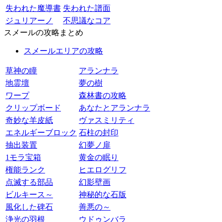
失われた魔導書
失われた譜面
ジュリアーノ
不思議なコア
スメールの攻略まとめ
スメールエリアの攻略
草神の瞳
アランナラ
地霊壇
夢の樹
ワープ
森林書の攻略
クリップボード
あなたとアランナラ
奇妙な羊皮紙
ヴァスミリティ
エネルギーブロック
石柱の封印
抽出装置
幻夢ノ扉
1モラ宝箱
黄金の眠り
権能ランク
ヒエログリフ
点滅する部品
幻影壁画
ビルキース～
神秘的な石版
風化した碑石
善悪の～
浄光の羽根
ウドゥンバラ