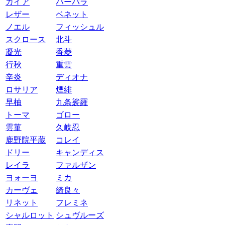
ガイア
バーバラ
レザー
ベネット
ノエル
フィッシュル
スクロース
北斗
凝光
香菱
行秋
重雲
辛炎
ディオナ
ロサリア
煙緋
早柚
九条裟羅
トーマ
ゴロー
雲菫
久岐忍
鹿野院平蔵
コレイ
ドリー
キャンディス
レイラ
ファルザン
ヨォーヨ
ミカ
カーヴェ
綺良々
リネット
フレミネ
シャルロット
シュヴルーズ