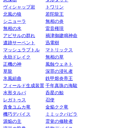
ヴィシャップ岩
トワリン
北風の狼
若陀龍王
シニョーラ
無相の炎
無相の水
雷音権現
アビサルの群れ
禍津御建鳴神命
遺跡サーペント
迅電樹
マッシュラプトル
マトリックス
永劫ドレイク
無相の草
正機の神
風蝕ウェネト
草龍
深罪の浸礼者
氷風組曲
鉄甲熔炎帝王
フィールド生成装置
千年真珠の海駿
水形タルパ
呑星の鯨
レガトゥス
召使
貪食ユムカ竜
金焔クク竜
機巧デバイス
ミミックパピラ
源焔の主
霊覚の修験者