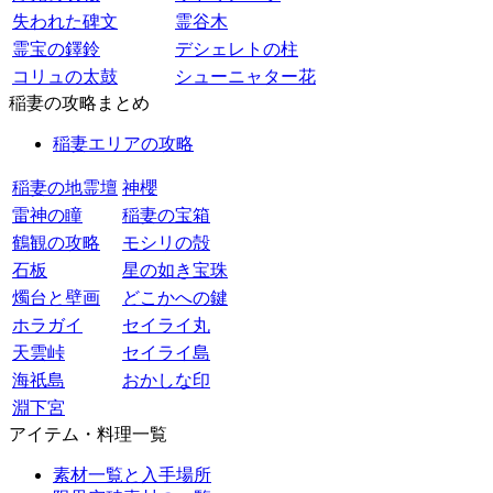
失われた碑文
霊谷木
霊宝の鐸鈴
デシェレトの柱
コリュの太鼓
シューニャター花
稲妻の攻略まとめ
稲妻エリアの攻略
稲妻の地霊壇
神櫻
雷神の瞳
稲妻の宝箱
鶴観の攻略
モシリの殻
石板
星の如き宝珠
燭台と壁画
どこかへの鍵
ホラガイ
セイライ丸
天雲峠
セイライ島
海祇島
おかしな印
淵下宮
アイテム・料理一覧
素材一覧と入手場所