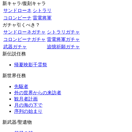
新キャラ/復刻キャラ
サンドローネ
シトラリ
コロンビーナ
雷電将軍
ガチャ引くべき？
サンドローネガチャ
シトラリガチャ
コロンビーナガチャ
雷電将軍ガチャ
武器ガチャ
追憶祈願ガチャ
新伝説任務
帰夏映影千霊祭
新世界任務
先駆者
外の世界からの来訪者
観月者計画
月の海の下で
序列の始まり
新武器/聖遺物