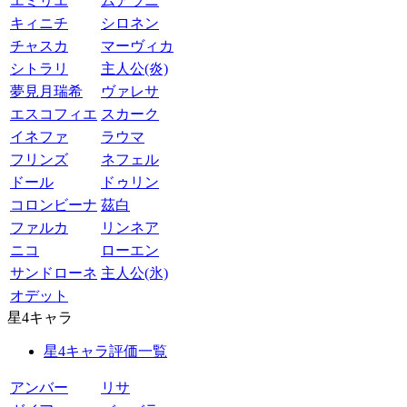
エミリエ
ムアラニ
キィニチ
シロネン
チャスカ
マーヴィカ
シトラリ
主人公(炎)
夢見月瑞希
ヴァレサ
エスコフィエ
スカーク
イネファ
ラウマ
フリンズ
ネフェル
ドール
ドゥリン
コロンビーナ
茲白
ファルカ
リンネア
ニコ
ローエン
サンドローネ
主人公(氷)
オデット
星4キャラ
星4キャラ評価一覧
アンバー
リサ