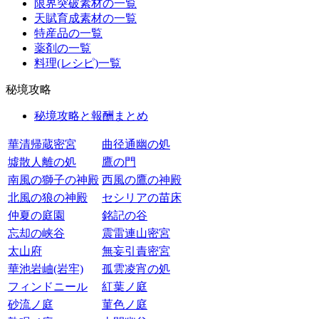
限界突破素材の一覧
天賦育成素材の一覧
特産品の一覧
薬剤の一覧
料理(レシピ)一覧
秘境攻略
秘境攻略と報酬まとめ
華清帰蔵密宮
曲径通幽の処
墟散人離の処
鷹の門
南風の獅子の神殿
西風の鷹の神殿
北風の狼の神殿
セシリアの苗床
仲夏の庭園
銘記の谷
忘却の峡谷
震雷連山密宮
太山府
無妄引責密宮
華池岩岫(岩牢)
孤雲凌宵の処
フィンドニール
紅葉ノ庭
砂流ノ庭
菫色ノ庭