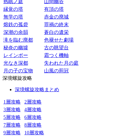
熟眠ノ庭
山間幽谷
縁覚の塔
有頂の塔
無学の塔
赤金の廃城
熔鉄の孤砦
罪禍の終末
深潮の余韻
蒼白の遺栄
滝を臨む廃都
色褪せた劇場
秘炎の幽墟
古の眺望台
レインボー
霜つく機軸
光なき深都
失われた月の庭
月の子の宝物
山風の荊冠
深境螺旋攻略
深境螺旋攻略まとめ
1層攻略
2層攻略
3層攻略
4層攻略
5層攻略
6層攻略
7層攻略
8層攻略
9層攻略
10層攻略