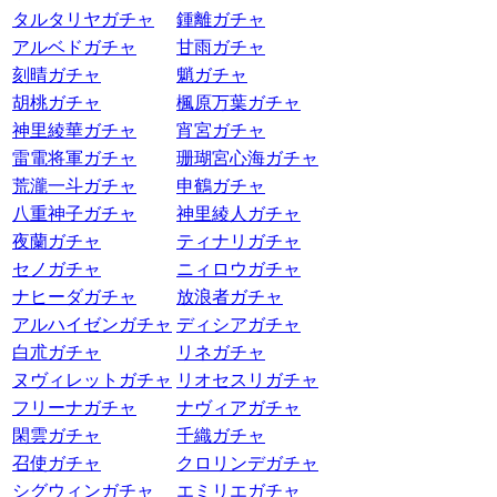
タルタリヤガチャ
鍾離ガチャ
アルベドガチャ
甘雨ガチャ
刻晴ガチャ
魈ガチャ
胡桃ガチャ
楓原万葉ガチャ
神里綾華ガチャ
宵宮ガチャ
雷電将軍ガチャ
珊瑚宮心海ガチャ
荒瀧一斗ガチャ
申鶴ガチャ
八重神子ガチャ
神里綾人ガチャ
夜蘭ガチャ
ティナリガチャ
セノガチャ
ニィロウガチャ
ナヒーダガチャ
放浪者ガチャ
アルハイゼンガチャ
ディシアガチャ
白朮ガチャ
リネガチャ
ヌヴィレットガチャ
リオセスリガチャ
フリーナガチャ
ナヴィアガチャ
閑雲ガチャ
千織ガチャ
召使ガチャ
クロリンデガチャ
シグウィンガチャ
エミリエガチャ