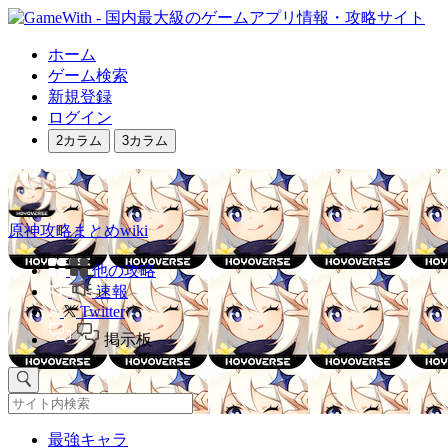
ホーム
ゲーム検索
新規登録
ログイン
2カラム
3カラム
原神攻略まとめwiki
他の攻略
速報
Twitter
掲示板
最強キャラ