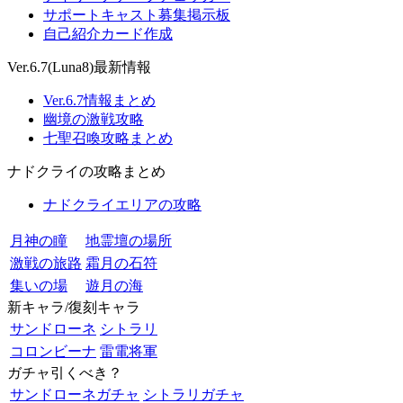
サポートキャスト募集掲示板
自己紹介カード作成
Ver.6.7(Luna8)最新情報
Ver.6.7情報まとめ
幽境の激戦攻略
七聖召喚攻略まとめ
ナドクライの攻略まとめ
ナドクライエリアの攻略
月神の瞳
地霊壇の場所
激戦の旅路
霜月の石符
集いの場
遊月の海
新キャラ/復刻キャラ
サンドローネ
シトラリ
コロンビーナ
雷電将軍
ガチャ引くべき？
サンドローネガチャ
シトラリガチャ