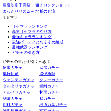
帰夏映影千霊祭
狙えロングショット
まったりリズム～
地脈の奔流
リセマラ
リセマラランキング
高速リセマラのやり方
最強キャラランキング
最強パーティとおすすめ編成
最強武器ランキング
ガチャの引き方
ガチャの当たり/引くべき？
恒常ガチャ
武器ガチャ
集録祈願
追憶祈願
ウェンティガチャ
クレーガチャ
タルタリヤガチャ
鍾離ガチャ
アルベドガチャ
甘雨ガチャ
刻晴ガチャ
魈ガチャ
胡桃ガチャ
楓原万葉ガチャ
神里綾華ガチャ
宵宮ガチャ