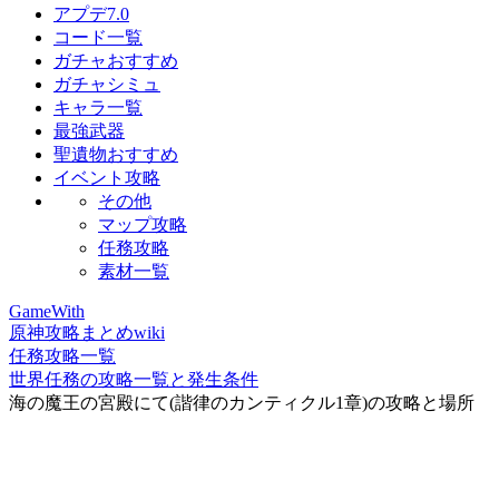
アプデ7.0
コード一覧
ガチャおすすめ
ガチャシミュ
キャラ一覧
最強武器
聖遺物おすすめ
イベント攻略
その他
マップ攻略
任務攻略
素材一覧
GameWith
原神攻略まとめwiki
任務攻略一覧
世界任務の攻略一覧と発生条件
海の魔王の宮殿にて(諧律のカンティクル1章)の攻略と場所