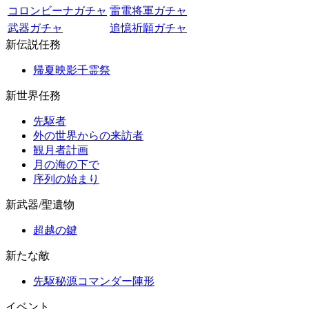
コロンビーナガチャ
雷電将軍ガチャ
武器ガチャ
追憶祈願ガチャ
新伝説任務
帰夏映影千霊祭
新世界任務
先駆者
外の世界からの来訪者
観月者計画
月の海の下で
序列の始まり
新武器/聖遺物
超越の鍵
新たな敵
先駆秘源コマンダー陣形
イベント