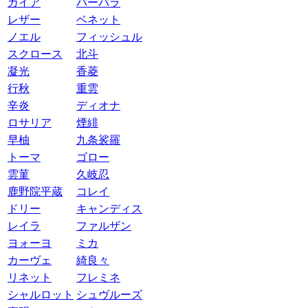
ガイア
バーバラ
レザー
ベネット
ノエル
フィッシュル
スクロース
北斗
凝光
香菱
行秋
重雲
辛炎
ディオナ
ロサリア
煙緋
早柚
九条裟羅
トーマ
ゴロー
雲菫
久岐忍
鹿野院平蔵
コレイ
ドリー
キャンディス
レイラ
ファルザン
ヨォーヨ
ミカ
カーヴェ
綺良々
リネット
フレミネ
シャルロット
シュヴルーズ