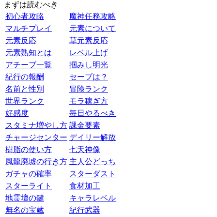
まずは読むべき
初心者攻略
魔神任務攻略
マルチプレイ
元素について
元素反応
草元素反応
元素熟知とは
レベル上げ
アチーブ一覧
掴みし明光
紀行の報酬
セーブは？
名前と性別
冒険ランク
世界ランク
モラ稼ぎ方
好感度
毎日やるべき
スタミナ増やし方
課金要素
チャージセンター
デイリー解放
樹脂の使い方
七天神像
風龍廃墟の行き方
主人公どっち
ガチャの確率
スターダスト
スターライト
食材加工
地霊壇の鍵
キャラレベル
無名の宝蔵
紀行武器