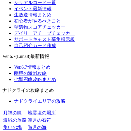
シリアルコード一覧
イベント最新情報
生放送情報まとめ
初心者がやるべきこと
聖遺物スコアチェッカー
デイリーアチーブチェッカー
サポートキャスト募集掲示板
自己紹介カード作成
Ver.6.7(Luna8)最新情報
Ver.6.7情報まとめ
幽境の激戦攻略
七聖召喚攻略まとめ
ナドクライの攻略まとめ
ナドクライエリアの攻略
月神の瞳
地霊壇の場所
激戦の旅路
霜月の石符
集いの場
遊月の海