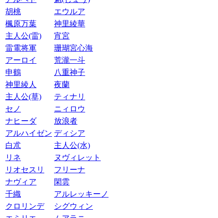
胡桃
エウルア
楓原万葉
神里綾華
主人公(雷)
宵宮
雷電将軍
珊瑚宮心海
アーロイ
荒瀧一斗
申鶴
八重神子
神里綾人
夜蘭
主人公(草)
ティナリ
セノ
ニィロウ
ナヒーダ
放浪者
アルハイゼン
ディシア
白朮
主人公(水)
リネ
ヌヴィレット
リオセスリ
フリーナ
ナヴィア
閑雲
千織
アルレッキーノ
クロリンデ
シグウィン