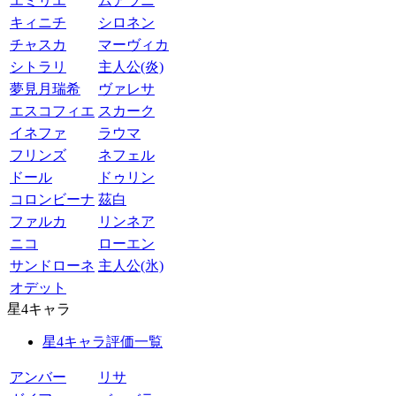
エミリエ
ムアラニ
キィニチ
シロネン
チャスカ
マーヴィカ
シトラリ
主人公(炎)
夢見月瑞希
ヴァレサ
エスコフィエ
スカーク
イネファ
ラウマ
フリンズ
ネフェル
ドール
ドゥリン
コロンビーナ
茲白
ファルカ
リンネア
ニコ
ローエン
サンドローネ
主人公(氷)
オデット
星4キャラ
星4キャラ評価一覧
アンバー
リサ