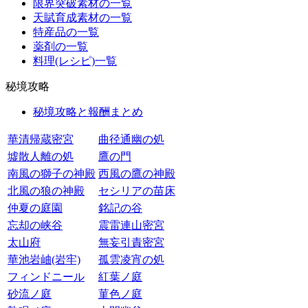
限界突破素材の一覧
天賦育成素材の一覧
特産品の一覧
薬剤の一覧
料理(レシピ)一覧
秘境攻略
秘境攻略と報酬まとめ
華清帰蔵密宮
曲径通幽の処
墟散人離の処
鷹の門
南風の獅子の神殿
西風の鷹の神殿
北風の狼の神殿
セシリアの苗床
仲夏の庭園
銘記の谷
忘却の峡谷
震雷連山密宮
太山府
無妄引責密宮
華池岩岫(岩牢)
孤雲凌宵の処
フィンドニール
紅葉ノ庭
砂流ノ庭
菫色ノ庭