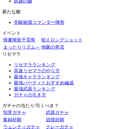
超越の鍵
新たな敵
先駆秘源コマンダー陣形
イベント
帰夏映影千霊祭
狙えロングショット
まったりリズム～
地脈の奔流
リセマラ
リセマラランキング
高速リセマラのやり方
最強キャラランキング
最強パーティとおすすめ編成
最強武器ランキング
ガチャの引き方
ガチャの当たり/引くべき？
恒常ガチャ
武器ガチャ
集録祈願
追憶祈願
ウェンティガチャ
クレーガチャ