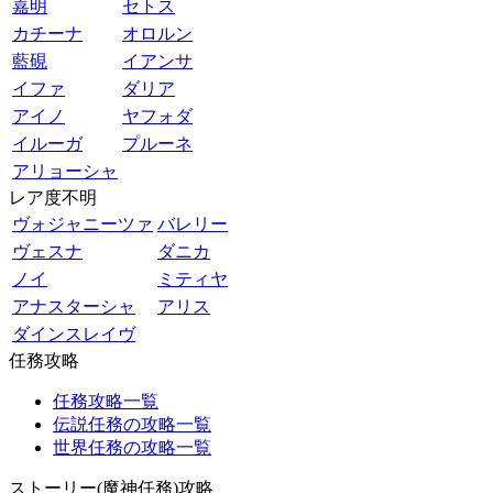
嘉明
セトス
カチーナ
オロルン
藍硯
イアンサ
イファ
ダリア
アイノ
ヤフォダ
イルーガ
プルーネ
アリョーシャ
レア度不明
ヴォジャニーツァ
バレリー
ヴェスナ
ダニカ
ノイ
ミティヤ
アナスターシャ
アリス
ダインスレイヴ
任務攻略
任務攻略一覧
伝説任務の攻略一覧
世界任務の攻略一覧
ストーリー(魔神任務)攻略