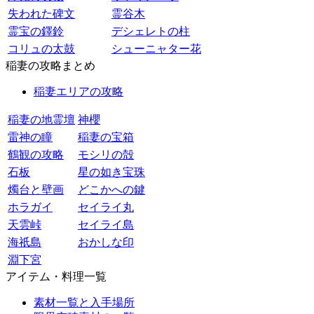
失われた碑文
霊谷木
霊宝の鐸鈴
デシェレトの柱
コリュの太鼓
シューニャター花
稲妻の攻略まとめ
稲妻エリアの攻略
稲妻の地霊壇
神櫻
雷神の瞳
稲妻の宝箱
鶴観の攻略
モシリの殻
石板
星の如き宝珠
燭台と壁画
どこかへの鍵
ホラガイ
セイライ丸
天雲峠
セイライ島
海祇島
おかしな印
淵下宮
アイテム・料理一覧
素材一覧と入手場所