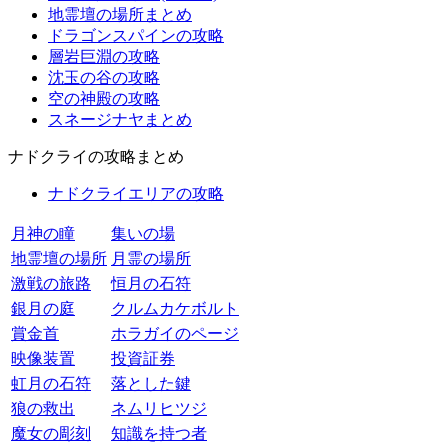
地霊壇の場所まとめ
ドラゴンスパインの攻略
層岩巨淵の攻略
沈玉の谷の攻略
空の神殿の攻略
スネージナヤまとめ
ナドクライの攻略まとめ
ナドクライエリアの攻略
月神の瞳
集いの場
地霊壇の場所
月霊の場所
激戦の旅路
恒月の石符
銀月の庭
クルムカケボルト
賞金首
ホラガイのページ
映像装置
投資証券
虹月の石符
落とした鍵
狼の救出
ネムリヒツジ
魔女の彫刻
知識を持つ者