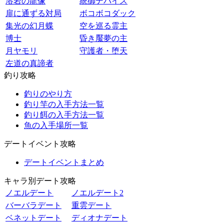
溶岩の龍像
統御デバイス
扉に通ずる対局
ボコボコダック
集光の幻月蝶
空を巡る霊主
博士
昏き魘夢の主
月ヤモリ
守護者・堕天
左道の真諦者
釣り攻略
釣りのやり方
釣り竿の入手方法一覧
釣り餌の入手方法一覧
魚の入手場所一覧
デートイベント攻略
デートイベントまとめ
キャラ別デート攻略
ノエルデート
ノエルデート2
バーバラデート
重雲デート
ベネットデート
ディオナデート