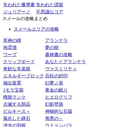
失われた魔導書
失われた譜面
ジュリアーノ
不思議なコア
スメールの攻略まとめ
スメールエリアの攻略
草神の瞳
アランナラ
地霊壇
夢の樹
ワープ
森林書の攻略
クリップボード
あなたとアランナラ
奇妙な羊皮紙
ヴァスミリティ
エネルギーブロック
石柱の封印
抽出装置
幻夢ノ扉
1モラ宝箱
黄金の眠り
権能ランク
ヒエログリフ
点滅する部品
幻影壁画
ビルキース～
神秘的な石版
風化した碑石
善悪の～
浄光の羽根
ウドゥンバラ