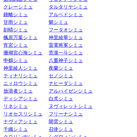
クレーシミュ
タルタリヤシミュ
鍾離シミュ
アルベドシミュ
甘雨シミュ
魈シミュ
刻晴シミュ
フータオシミュ
楓原万葉シミュ
神里綾華シミュ
宵宮シミュ
雷電将軍シミュ
珊瑚宮心海シミュ
荒瀧一斗シミュ
申鶴シミュ
八重神子シミュ
神里綾人シミュ
夜蘭シミュ
ティナリシミュ
セノシミュ
ニィロウシミュ
ナヒーダシミュ
放浪者シミュ
アルハイゼンシミュ
ディシアシミュ
白朮シミュ
リネシミュ
ヌヴィレットシミュ
リオセスリシミュ
フリーナシミュ
ナヴィアシミュ
閑雲シミュ
千織シミュ
召使シミュ
クロリンデシミュ
シグウィンシミュ