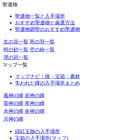
聖遺物
聖遺物一覧と入手場所
おすすめ聖遺物と厳選方法
聖遺物廻聖のおすすめ聖遺物
生の花一覧
死の羽一覧
時の砂一覧
空の杯一覧
理の冠一覧
マップ一覧
マップナビ｜瞳・宝箱・素材
失われた瞳の入手場所まとめ
風神の瞳
岩神の瞳
雷神の瞳
草神の瞳
水神の瞳
炎神の瞳
月神の瞳
緋紅玉髄の入手場所
宝箱の入手場所(マップ)