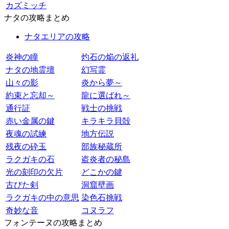
カズミッチ
ナタの攻略まとめ
ナタエリアの攻略
炎神の瞳
灼石の焔の返礼
ナタの地霊壇
幻写霊
山々の影
炎から夢～
約束と忘却～
龍に選ばれ～
通行証
戦士の挑戦
赤い金属の鍵
キラキラ貝殻
夜魂の試練
地方伝説
残夜の砕玉
部族秘蔵所
ラクガキの石
盗炎者の秘島
光の刻印の欠片
どこかの鍵
古びた剣
洞窟壁画
ラクガキの中の意思
染色石挑戦
奇妙な音
コヌラフ
フォンテーヌの攻略まとめ