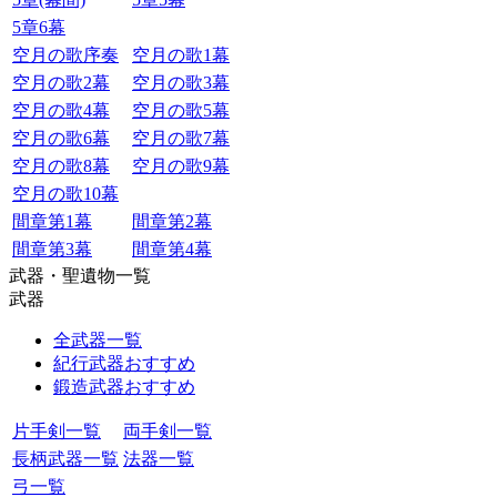
5章6幕
空月の歌序奏
空月の歌1幕
空月の歌2幕
空月の歌3幕
空月の歌4幕
空月の歌5幕
空月の歌6幕
空月の歌7幕
空月の歌8幕
空月の歌9幕
空月の歌10幕
間章第1幕
間章第2幕
間章第3幕
間章第4幕
武器・聖遺物一覧
武器
全武器一覧
紀行武器おすすめ
鍛造武器おすすめ
片手剣一覧
両手剣一覧
長柄武器一覧
法器一覧
弓一覧