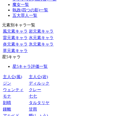
魔女一覧
執政(四つの影)一覧
五大罪人一覧
元素別キャラ一覧
風元素キャラ
岩元素キャラ
雷元素キャラ
水元素キャラ
炎元素キャラ
氷元素キャラ
草元素キャラ
星5キャラ
星5キャラ評価一覧
主人公(風)
主人公(岩)
ジン
ディルック
ウェンティ
クレー
モナ
七七
刻晴
タルタリヤ
鍾離
甘雨
アルベド
魈(しょう)