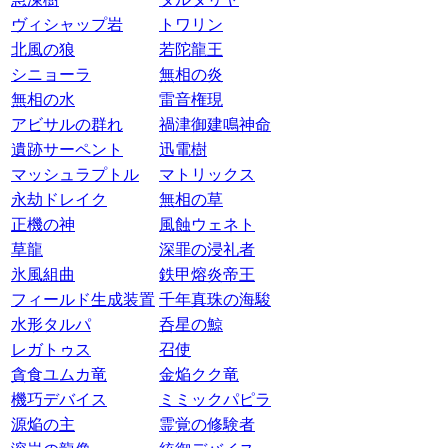
ヴィシャップ岩
トワリン
北風の狼
若陀龍王
シニョーラ
無相の炎
無相の水
雷音権現
アビサルの群れ
禍津御建鳴神命
遺跡サーペント
迅電樹
マッシュラプトル
マトリックス
永劫ドレイク
無相の草
正機の神
風蝕ウェネト
草龍
深罪の浸礼者
氷風組曲
鉄甲熔炎帝王
フィールド生成装置
千年真珠の海駿
水形タルパ
呑星の鯨
レガトゥス
召使
貪食ユムカ竜
金焔クク竜
機巧デバイス
ミミックパピラ
源焔の主
霊覚の修験者