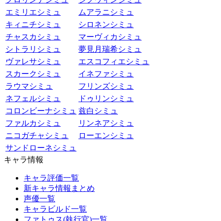
エミリエシミュ
ムアラニシミュ
キィニチシミュ
シロネンシミュ
チャスカシミュ
マーヴィカシミュ
シトラリシミュ
夢見月瑞希シミュ
ヴァレサシミュ
エスコフィエシミュ
スカークシミュ
イネファシミュ
ラウマシミュ
フリンズシミュ
ネフェルシミュ
ドゥリンシミュ
コロンビーナシミュ
兹白シミュ
ファルカシミュ
リンネアシミュ
ニコガチャシミュ
ローエンシミュ
サンドローネシミュ
キャラ情報
キャラ評価一覧
新キャラ情報まとめ
声優一覧
キャラビルド一覧
ファトゥス(執行官)一覧