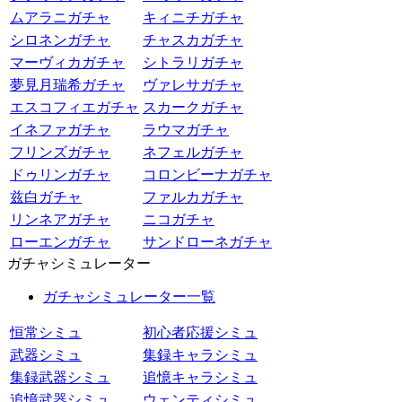
ムアラニガチャ
キィニチガチャ
シロネンガチャ
チャスカガチャ
マーヴィカガチャ
シトラリガチャ
夢見月瑞希ガチャ
ヴァレサガチャ
エスコフィエガチャ
スカークガチャ
イネファガチャ
ラウマガチャ
フリンズガチャ
ネフェルガチャ
ドゥリンガチャ
コロンビーナガチャ
兹白ガチャ
ファルカガチャ
リンネアガチャ
ニコガチャ
ローエンガチャ
サンドローネガチャ
ガチャシミュレーター
ガチャシミュレーター一覧
恒常シミュ
初心者応援シミュ
武器シミュ
集録キャラシミュ
集録武器シミュ
追憶キャラシミュ
追憶武器シミュ
ウェンティシミュ