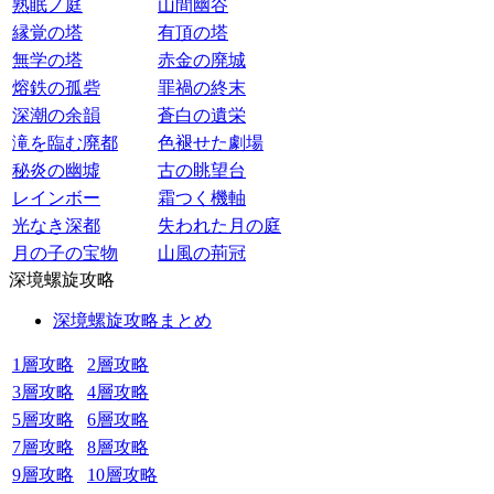
熟眠ノ庭
山間幽谷
縁覚の塔
有頂の塔
無学の塔
赤金の廃城
熔鉄の孤砦
罪禍の終末
深潮の余韻
蒼白の遺栄
滝を臨む廃都
色褪せた劇場
秘炎の幽墟
古の眺望台
レインボー
霜つく機軸
光なき深都
失われた月の庭
月の子の宝物
山風の荊冠
深境螺旋攻略
深境螺旋攻略まとめ
1層攻略
2層攻略
3層攻略
4層攻略
5層攻略
6層攻略
7層攻略
8層攻略
9層攻略
10層攻略