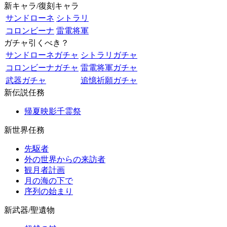
新キャラ/復刻キャラ
サンドローネ
シトラリ
コロンビーナ
雷電将軍
ガチャ引くべき？
サンドローネガチャ
シトラリガチャ
コロンビーナガチャ
雷電将軍ガチャ
武器ガチャ
追憶祈願ガチャ
新伝説任務
帰夏映影千霊祭
新世界任務
先駆者
外の世界からの来訪者
観月者計画
月の海の下で
序列の始まり
新武器/聖遺物