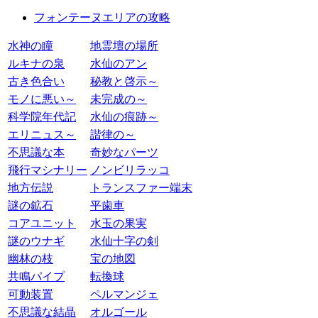
フォンテーヌエリアの攻略
水神の瞳
地霊壇の場所
ルキナの泉
水仙のアン
古き色合い
秘教と啓示～
モノに悪い～
未完成の～
科学院年代記
水仙の痕跡～
エリニュス～
諧律の～
不思議な本
奇妙なパーツ
飛行マシナリー
ノンビリラッコ
地方伝説
トランスファー端末
謎の鉱石
平歯車
コアユニット
水玉の果実
謎のウナギ
水仙十字の剣
幽林の枝
宝の地図
共鳴パイプ
転換球
可動装置
ペルマンジェ
不思議な結晶
オルゴール