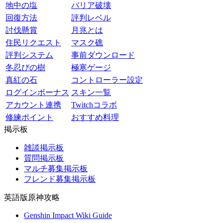
地中の塩
バリア破壊
回復方法
評判レベル
討伐懸賞
月兆とは
住民リクエスト
マスク礁
評判システム
事前ダウンロード
冬忍びの樹
極寒ゲージ
真紅の石
コントローラー設定
ログインボーナス
スキン一覧
アカウント連携
Twitchコラボ
修練ポイント
おすすめ料理
掲示板
雑談掲示板
質問掲示板
マルチ募集掲示板
フレンド募集掲示板
英語版原神攻略
Genshin Impact Wiki Guide