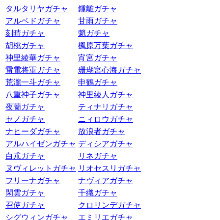
タルタリヤガチャ
鍾離ガチャ
アルベドガチャ
甘雨ガチャ
刻晴ガチャ
魈ガチャ
胡桃ガチャ
楓原万葉ガチャ
神里綾華ガチャ
宵宮ガチャ
雷電将軍ガチャ
珊瑚宮心海ガチャ
荒瀧一斗ガチャ
申鶴ガチャ
八重神子ガチャ
神里綾人ガチャ
夜蘭ガチャ
ティナリガチャ
セノガチャ
ニィロウガチャ
ナヒーダガチャ
放浪者ガチャ
アルハイゼンガチャ
ディシアガチャ
白朮ガチャ
リネガチャ
ヌヴィレットガチャ
リオセスリガチャ
フリーナガチャ
ナヴィアガチャ
閑雲ガチャ
千織ガチャ
召使ガチャ
クロリンデガチャ
シグウィンガチャ
エミリエガチャ