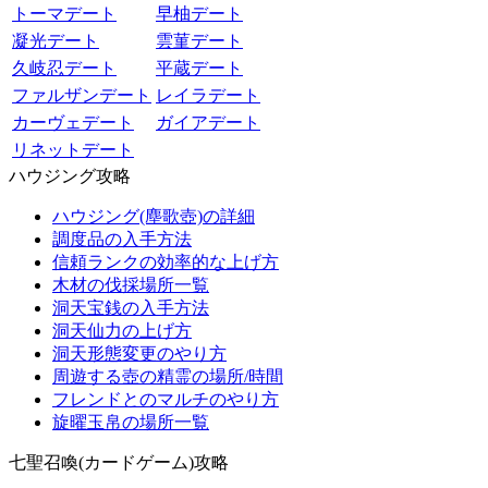
トーマデート
早柚デート
凝光デート
雲菫デート
久岐忍デート
平蔵デート
ファルザンデート
レイラデート
カーヴェデート
ガイアデート
リネットデート
ハウジング攻略
ハウジング(塵歌壺)の詳細
調度品の入手方法
信頼ランクの効率的な上げ方
木材の伐採場所一覧
洞天宝銭の入手方法
洞天仙力の上げ方
洞天形態変更のやり方
周遊する壺の精霊の場所/時間
フレンドとのマルチのやり方
旋曜玉帛の場所一覧
七聖召喚(カードゲーム)攻略