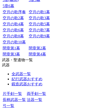
5章6幕
空月の歌序奏
空月の歌1幕
空月の歌2幕
空月の歌3幕
空月の歌4幕
空月の歌5幕
空月の歌6幕
空月の歌7幕
空月の歌8幕
空月の歌9幕
空月の歌10幕
間章第1幕
間章第2幕
間章第3幕
間章第4幕
武器・聖遺物一覧
武器
全武器一覧
紀行武器おすすめ
鍛造武器おすすめ
片手剣一覧
両手剣一覧
長柄武器一覧
法器一覧
弓一覧