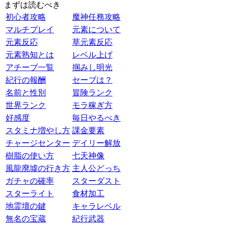
まずは読むべき
初心者攻略
魔神任務攻略
マルチプレイ
元素について
元素反応
草元素反応
元素熟知とは
レベル上げ
アチーブ一覧
掴みし明光
紀行の報酬
セーブは？
名前と性別
冒険ランク
世界ランク
モラ稼ぎ方
好感度
毎日やるべき
スタミナ増やし方
課金要素
チャージセンター
デイリー解放
樹脂の使い方
七天神像
風龍廃墟の行き方
主人公どっち
ガチャの確率
スターダスト
スターライト
食材加工
地霊壇の鍵
キャラレベル
無名の宝蔵
紀行武器