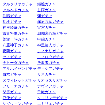
タルタリヤガチャ
鍾離ガチャ
アルベドガチャ
甘雨ガチャ
刻晴ガチャ
魈ガチャ
胡桃ガチャ
楓原万葉ガチャ
神里綾華ガチャ
宵宮ガチャ
雷電将軍ガチャ
珊瑚宮心海ガチャ
荒瀧一斗ガチャ
申鶴ガチャ
八重神子ガチャ
神里綾人ガチャ
夜蘭ガチャ
ティナリガチャ
セノガチャ
ニィロウガチャ
ナヒーダガチャ
放浪者ガチャ
アルハイゼンガチャ
ディシアガチャ
白朮ガチャ
リネガチャ
ヌヴィレットガチャ
リオセスリガチャ
フリーナガチャ
ナヴィアガチャ
閑雲ガチャ
千織ガチャ
召使ガチャ
クロリンデガチャ
シグウィンガチャ
エミリエガチャ