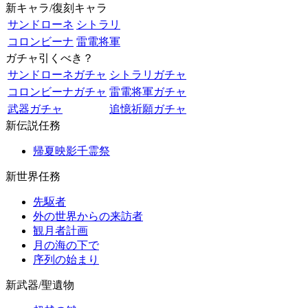
新キャラ/復刻キャラ
サンドローネ
シトラリ
コロンビーナ
雷電将軍
ガチャ引くべき？
サンドローネガチャ
シトラリガチャ
コロンビーナガチャ
雷電将軍ガチャ
武器ガチャ
追憶祈願ガチャ
新伝説任務
帰夏映影千霊祭
新世界任務
先駆者
外の世界からの来訪者
観月者計画
月の海の下で
序列の始まり
新武器/聖遺物