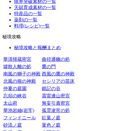
限界突破素材の一覧
天賦育成素材の一覧
特産品の一覧
薬剤の一覧
料理(レシピ)一覧
秘境攻略
秘境攻略と報酬まとめ
華清帰蔵密宮
曲径通幽の処
墟散人離の処
鷹の門
南風の獅子の神殿
西風の鷹の神殿
北風の狼の神殿
セシリアの苗床
仲夏の庭園
銘記の谷
忘却の峡谷
震雷連山密宮
太山府
無妄引責密宮
華池岩岫(岩牢)
孤雲凌宵の処
フィンドニール
紅葉ノ庭
砂流ノ庭
菫色ノ庭