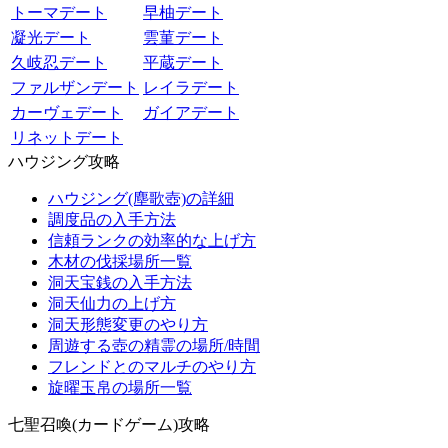
トーマデート
早柚デート
凝光デート
雲菫デート
久岐忍デート
平蔵デート
ファルザンデート
レイラデート
カーヴェデート
ガイアデート
リネットデート
ハウジング攻略
ハウジング(塵歌壺)の詳細
調度品の入手方法
信頼ランクの効率的な上げ方
木材の伐採場所一覧
洞天宝銭の入手方法
洞天仙力の上げ方
洞天形態変更のやり方
周遊する壺の精霊の場所/時間
フレンドとのマルチのやり方
旋曜玉帛の場所一覧
七聖召喚(カードゲーム)攻略