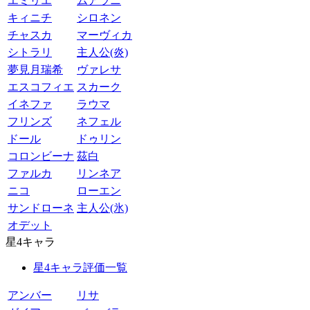
エミリエ
ムアラニ
キィニチ
シロネン
チャスカ
マーヴィカ
シトラリ
主人公(炎)
夢見月瑞希
ヴァレサ
エスコフィエ
スカーク
イネファ
ラウマ
フリンズ
ネフェル
ドール
ドゥリン
コロンビーナ
茲白
ファルカ
リンネア
ニコ
ローエン
サンドローネ
主人公(氷)
オデット
星4キャラ
星4キャラ評価一覧
アンバー
リサ