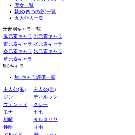
魔女一覧
執政(四つの影)一覧
五大罪人一覧
元素別キャラ一覧
風元素キャラ
岩元素キャラ
雷元素キャラ
水元素キャラ
炎元素キャラ
氷元素キャラ
草元素キャラ
星5キャラ
星5キャラ評価一覧
主人公(風)
主人公(岩)
ジン
ディルック
ウェンティ
クレー
モナ
七七
刻晴
タルタリヤ
鍾離
甘雨
アルベド
魈(しょう)