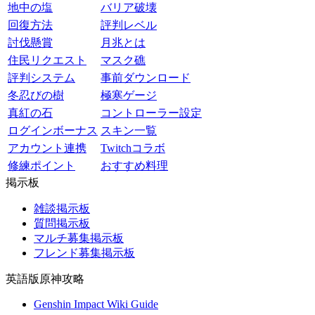
地中の塩
バリア破壊
回復方法
評判レベル
討伐懸賞
月兆とは
住民リクエスト
マスク礁
評判システム
事前ダウンロード
冬忍びの樹
極寒ゲージ
真紅の石
コントローラー設定
ログインボーナス
スキン一覧
アカウント連携
Twitchコラボ
修練ポイント
おすすめ料理
掲示板
雑談掲示板
質問掲示板
マルチ募集掲示板
フレンド募集掲示板
英語版原神攻略
Genshin Impact Wiki Guide