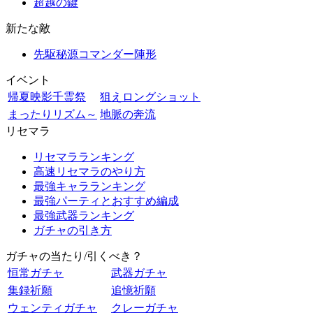
超越の鍵
新たな敵
先駆秘源コマンダー陣形
イベント
帰夏映影千霊祭
狙えロングショット
まったりリズム～
地脈の奔流
リセマラ
リセマラランキング
高速リセマラのやり方
最強キャラランキング
最強パーティとおすすめ編成
最強武器ランキング
ガチャの引き方
ガチャの当たり/引くべき？
恒常ガチャ
武器ガチャ
集録祈願
追憶祈願
ウェンティガチャ
クレーガチャ