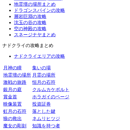
地霊壇の場所まとめ
ドラゴンスパインの攻略
層岩巨淵の攻略
沈玉の谷の攻略
空の神殿の攻略
スネージナヤまとめ
ナドクライの攻略まとめ
ナドクライエリアの攻略
月神の瞳
集いの場
地霊壇の場所
月霊の場所
激戦の旅路
恒月の石符
銀月の庭
クルムカケボルト
賞金首
ホラガイのページ
映像装置
投資証券
虹月の石符
落とした鍵
狼の救出
ネムリヒツジ
魔女の彫刻
知識を持つ者