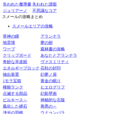
失われた魔導書
失われた譜面
ジュリアーノ
不思議なコア
スメールの攻略まとめ
スメールエリアの攻略
草神の瞳
アランナラ
地霊壇
夢の樹
ワープ
森林書の攻略
クリップボード
あなたとアランナラ
奇妙な羊皮紙
ヴァスミリティ
エネルギーブロック
石柱の封印
抽出装置
幻夢ノ扉
1モラ宝箱
黄金の眠り
権能ランク
ヒエログリフ
点滅する部品
幻影壁画
ビルキース～
神秘的な石版
風化した碑石
善悪の～
浄光の羽根
ウドゥンバラ