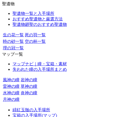
聖遺物
聖遺物一覧と入手場所
おすすめ聖遺物と厳選方法
聖遺物廻聖のおすすめ聖遺物
生の花一覧
死の羽一覧
時の砂一覧
空の杯一覧
理の冠一覧
マップ一覧
マップナビ｜瞳・宝箱・素材
失われた瞳の入手場所まとめ
風神の瞳
岩神の瞳
雷神の瞳
草神の瞳
水神の瞳
炎神の瞳
月神の瞳
緋紅玉髄の入手場所
宝箱の入手場所(マップ)