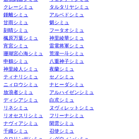
クレーシミュ
タルタリヤシミュ
鍾離シミュ
アルベドシミュ
甘雨シミュ
魈シミュ
刻晴シミュ
フータオシミュ
楓原万葉シミュ
神里綾華シミュ
宵宮シミュ
雷電将軍シミュ
珊瑚宮心海シミュ
荒瀧一斗シミュ
申鶴シミュ
八重神子シミュ
神里綾人シミュ
夜蘭シミュ
ティナリシミュ
セノシミュ
ニィロウシミュ
ナヒーダシミュ
放浪者シミュ
アルハイゼンシミュ
ディシアシミュ
白朮シミュ
リネシミュ
ヌヴィレットシミュ
リオセスリシミュ
フリーナシミュ
ナヴィアシミュ
閑雲シミュ
千織シミュ
召使シミュ
クロリンデシミュ
シグウィンシミュ