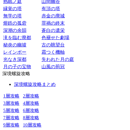
熟眠ノ庭
山間幽谷
縁覚の塔
有頂の塔
無学の塔
赤金の廃城
熔鉄の孤砦
罪禍の終末
深潮の余韻
蒼白の遺栄
滝を臨む廃都
色褪せた劇場
秘炎の幽墟
古の眺望台
レインボー
霜つく機軸
光なき深都
失われた月の庭
月の子の宝物
山風の荊冠
深境螺旋攻略
深境螺旋攻略まとめ
1層攻略
2層攻略
3層攻略
4層攻略
5層攻略
6層攻略
7層攻略
8層攻略
9層攻略
10層攻略