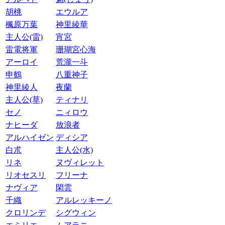
胡桃
エウルア
楓原万葉
神里綾華
主人公(雷)
宵宮
雷電将軍
珊瑚宮心海
アーロイ
荒瀧一斗
申鶴
八重神子
神里綾人
夜蘭
主人公(草)
ティナリ
セノ
ニィロウ
ナヒーダ
放浪者
アルハイゼン
ディシア
白朮
主人公(水)
リネ
ヌヴィレット
リオセスリ
フリーナ
ナヴィア
閑雲
千織
アルレッキーノ
クロリンデ
シグウィン