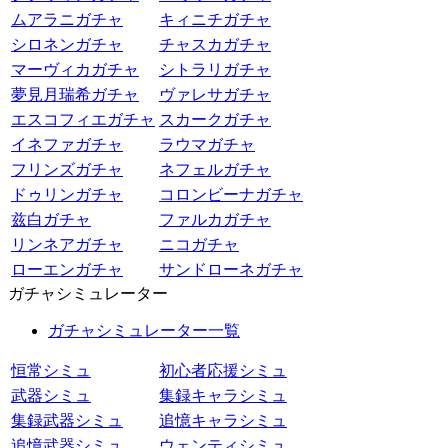
ムアラニガチャ
キィニチガチャ
シロネンガチャ
チャスカガチャ
マーヴィカガチャ
シトラリガチャ
夢見月瑞希ガチャ
ヴァレサガチャ
エスコフィエガチャ
スカークガチャ
イネファガチャ
ラウマガチャ
フリンズガチャ
ネフェルガチャ
ドゥリンガチャ
コロンビーナガチャ
兹白ガチャ
ファルカガチャ
リンネアガチャ
ニコガチャ
ローエンガチャ
サンドローネガチャ
ガチャシミュレーター
ガチャシミュレーター一覧
恒常シミュ
初心者応援シミュ
武器シミュ
集録キャラシミュ
集録武器シミュ
追憶キャラシミュ
追憶武器シミュ
ウェンティシミュ