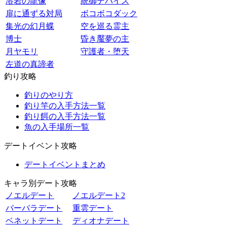
溶岩の龍像
統御デバイス
扉に通ずる対局
ボコボコダック
集光の幻月蝶
空を巡る霊主
博士
昏き魘夢の主
月ヤモリ
守護者・堕天
左道の真諦者
釣り攻略
釣りのやり方
釣り竿の入手方法一覧
釣り餌の入手方法一覧
魚の入手場所一覧
デートイベント攻略
デートイベントまとめ
キャラ別デート攻略
ノエルデート
ノエルデート2
バーバラデート
重雲デート
ベネットデート
ディオナデート