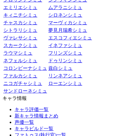
エミリエシミュ
ムアラニシミュ
キィニチシミュ
シロネンシミュ
チャスカシミュ
マーヴィカシミュ
シトラリシミュ
夢見月瑞希シミュ
ヴァレサシミュ
エスコフィエシミュ
スカークシミュ
イネファシミュ
ラウマシミュ
フリンズシミュ
ネフェルシミュ
ドゥリンシミュ
コロンビーナシミュ
兹白シミュ
ファルカシミュ
リンネアシミュ
ニコガチャシミュ
ローエンシミュ
サンドローネシミュ
キャラ情報
キャラ評価一覧
新キャラ情報まとめ
声優一覧
キャラビルド一覧
ファトゥス(執行官)一覧