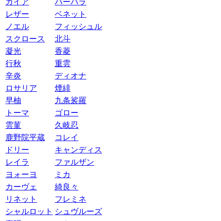
ガイア
バーバラ
レザー
ベネット
ノエル
フィッシュル
スクロース
北斗
凝光
香菱
行秋
重雲
辛炎
ディオナ
ロサリア
煙緋
早柚
九条裟羅
トーマ
ゴロー
雲菫
久岐忍
鹿野院平蔵
コレイ
ドリー
キャンディス
レイラ
ファルザン
ヨォーヨ
ミカ
カーヴェ
綺良々
リネット
フレミネ
シャルロット
シュヴルーズ