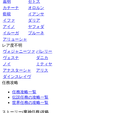
嘉明
セトス
カチーナ
オロルン
藍硯
イアンサ
イファ
ダリア
アイノ
ヤフォダ
イルーガ
プルーネ
アリョーシャ
レア度不明
ヴォジャニーツァ
バレリー
ヴェスナ
ダニカ
ノイ
ミティヤ
アナスターシャ
アリス
ダインスレイヴ
任務攻略
任務攻略一覧
伝説任務の攻略一覧
世界任務の攻略一覧
ストーリー(魔神任務)攻略