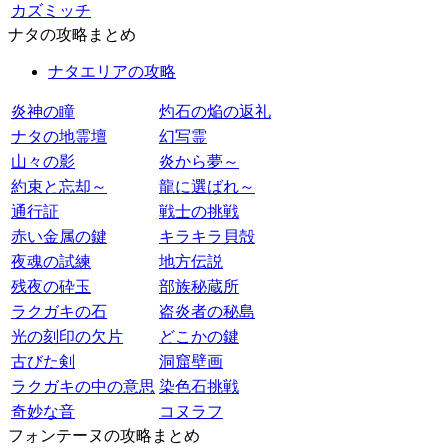
カズミッチ
ナタの攻略まとめ
ナタエリアの攻略
炎神の瞳
灼石の焔の返礼
ナタの地霊壇
幻写霊
山々の影
炎から夢～
約束と忘却～
龍に選ばれ～
通行証
戦士の挑戦
赤い金属の鍵
キラキラ貝殻
夜魂の試練
地方伝説
残夜の砕玉
部族秘蔵所
ラクガキの石
盗炎者の秘島
光の刻印の欠片
どこかの鍵
古びた剣
洞窟壁画
ラクガキの中の意思
染色石挑戦
奇妙な音
コヌラフ
フォンテーヌの攻略まとめ