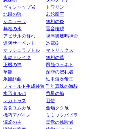
ヴィシャップ岩
トワリン
北風の狼
若陀龍王
シニョーラ
無相の炎
無相の水
雷音権現
アビサルの群れ
禍津御建鳴神命
遺跡サーペント
迅電樹
マッシュラプトル
マトリックス
永劫ドレイク
無相の草
正機の神
風蝕ウェネト
草龍
深罪の浸礼者
氷風組曲
鉄甲熔炎帝王
フィールド生成装置
千年真珠の海駿
水形タルパ
呑星の鯨
レガトゥス
召使
貪食ユムカ竜
金焔クク竜
機巧デバイス
ミミックパピラ
源焔の主
霊覚の修験者