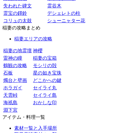
失われた碑文
霊谷木
霊宝の鐸鈴
デシェレトの柱
コリュの太鼓
シューニャター花
稲妻の攻略まとめ
稲妻エリアの攻略
稲妻の地霊壇
神櫻
雷神の瞳
稲妻の宝箱
鶴観の攻略
モシリの殻
石板
星の如き宝珠
燭台と壁画
どこかへの鍵
ホラガイ
セイライ丸
天雲峠
セイライ島
海祇島
おかしな印
淵下宮
アイテム・料理一覧
素材一覧と入手場所