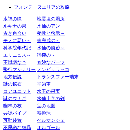
フォンテーヌエリアの攻略
水神の瞳
地霊壇の場所
ルキナの泉
水仙のアン
古き色合い
秘教と啓示～
モノに悪い～
未完成の～
科学院年代記
水仙の痕跡～
エリニュス～
諧律の～
不思議な本
奇妙なパーツ
飛行マシナリー
ノンビリラッコ
地方伝説
トランスファー端末
謎の鉱石
平歯車
コアユニット
水玉の果実
謎のウナギ
水仙十字の剣
幽林の枝
宝の地図
共鳴パイプ
転換球
可動装置
ペルマンジェ
不思議な結晶
オルゴール