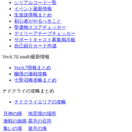
シリアルコード一覧
イベント最新情報
生放送情報まとめ
初心者がやるべきこと
聖遺物スコアチェッカー
デイリーアチーブチェッカー
サポートキャスト募集掲示板
自己紹介カード作成
Ver.6.7(Luna8)最新情報
Ver.6.7情報まとめ
幽境の激戦攻略
七聖召喚攻略まとめ
ナドクライの攻略まとめ
ナドクライエリアの攻略
月神の瞳
地霊壇の場所
激戦の旅路
霜月の石符
集いの場
遊月の海