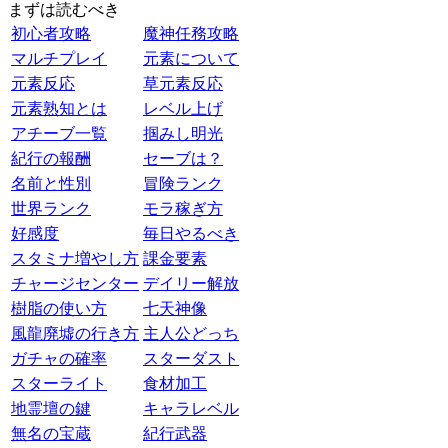
まずは読むべき
初心者攻略
魔神任務攻略
マルチプレイ
元素について
元素反応
草元素反応
元素熟知とは
レベル上げ
アチーブ一覧
掴みし明光
紀行の報酬
セーブは？
名前と性別
冒険ランク
世界ランク
モラ稼ぎ方
好感度
毎日やるべき
スタミナ増やし方
課金要素
チャージセンター
デイリー解放
樹脂の使い方
七天神像
風龍廃墟の行き方
主人公どっち
ガチャの確率
スターダスト
スターライト
食材加工
地霊壇の鍵
キャラレベル
無名の宝蔵
紀行武器