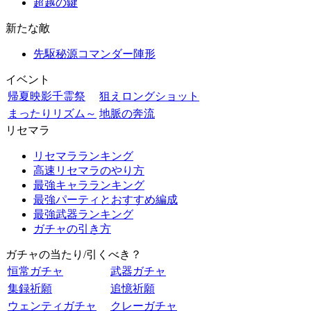
超越の鍵
新たな敵
先駆秘源コマンダー陣形
イベント
帰夏映影千霊祭
狙えロングショット
まったりリズム～
地脈の奔流
リセマラ
リセマラランキング
高速リセマラのやり方
最強キャラランキング
最強パーティとおすすめ編成
最強武器ランキング
ガチャの引き方
ガチャの当たり/引くべき？
恒常ガチャ
武器ガチャ
集録祈願
追憶祈願
ウェンティガチャ
クレーガチャ