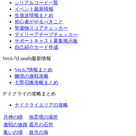
シリアルコード一覧
イベント最新情報
生放送情報まとめ
初心者がやるべきこと
聖遺物スコアチェッカー
デイリーアチーブチェッカー
サポートキャスト募集掲示板
自己紹介カード作成
Ver.6.7(Luna8)最新情報
Ver.6.7情報まとめ
幽境の激戦攻略
七聖召喚攻略まとめ
ナドクライの攻略まとめ
ナドクライエリアの攻略
月神の瞳
地霊壇の場所
激戦の旅路
霜月の石符
集いの場
遊月の海