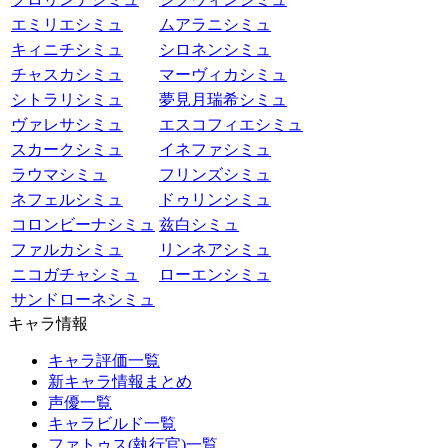
エミリエシミュ
ムアラニシミュ
キィニチシミュ
シロネンシミュ
チャスカシミュ
マーヴィカシミュ
シトラリシミュ
夢見月瑞希シミュ
ヴァレサシミュ
エスコフィエシミュ
スカークシミュ
イネファシミュ
ラウマシミュ
フリンズシミュ
ネフェルシミュ
ドゥリンシミュ
コロンビーナシミュ
兹白シミュ
ファルカシミュ
リンネアシミュ
ニコガチャシミュ
ローエンシミュ
サンドローネシミュ
キャラ情報
キャラ評価一覧
新キャラ情報まとめ
声優一覧
キャラビルド一覧
ファトゥス(執行官)一覧