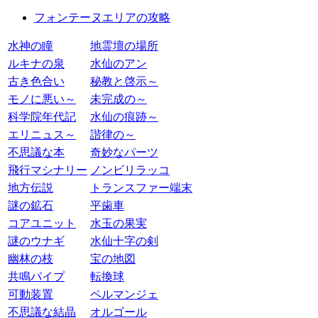
フォンテーヌエリアの攻略
水神の瞳
地霊壇の場所
ルキナの泉
水仙のアン
古き色合い
秘教と啓示～
モノに悪い～
未完成の～
科学院年代記
水仙の痕跡～
エリニュス～
諧律の～
不思議な本
奇妙なパーツ
飛行マシナリー
ノンビリラッコ
地方伝説
トランスファー端末
謎の鉱石
平歯車
コアユニット
水玉の果実
謎のウナギ
水仙十字の剣
幽林の枝
宝の地図
共鳴パイプ
転換球
可動装置
ペルマンジェ
不思議な結晶
オルゴール