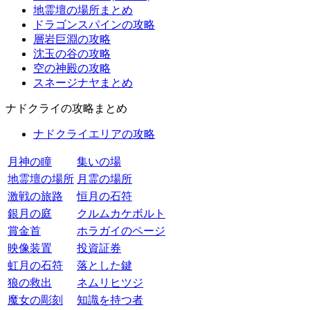
地霊壇の場所まとめ
ドラゴンスパインの攻略
層岩巨淵の攻略
沈玉の谷の攻略
空の神殿の攻略
スネージナヤまとめ
ナドクライの攻略まとめ
ナドクライエリアの攻略
月神の瞳
集いの場
地霊壇の場所
月霊の場所
激戦の旅路
恒月の石符
銀月の庭
クルムカケボルト
賞金首
ホラガイのページ
映像装置
投資証券
虹月の石符
落とした鍵
狼の救出
ネムリヒツジ
魔女の彫刻
知識を持つ者