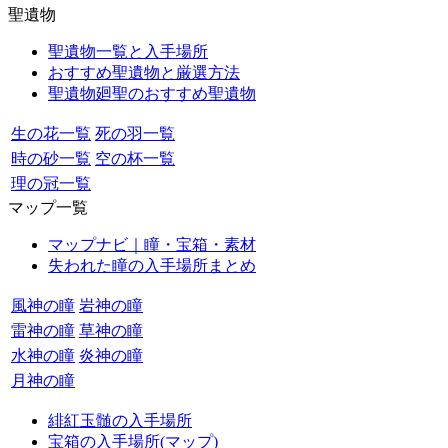
聖遺物
聖遺物一覧と入手場所
おすすめ聖遺物と厳選方法
聖遺物廻聖のおすすめ聖遺物
生の花一覧
死の羽一覧
時の砂一覧
空の杯一覧
理の冠一覧
マップ一覧
マップナビ｜瞳・宝箱・素材
失われた瞳の入手場所まとめ
風神の瞳
岩神の瞳
雷神の瞳
草神の瞳
水神の瞳
炎神の瞳
月神の瞳
緋紅玉髄の入手場所
宝箱の入手場所(マップ)