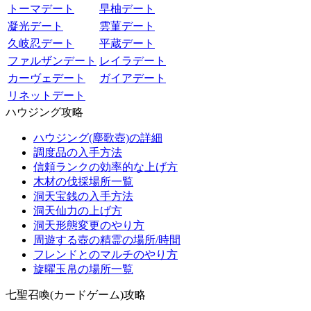
トーマデート
早柚デート
凝光デート
雲菫デート
久岐忍デート
平蔵デート
ファルザンデート
レイラデート
カーヴェデート
ガイアデート
リネットデート
ハウジング攻略
ハウジング(塵歌壺)の詳細
調度品の入手方法
信頼ランクの効率的な上げ方
木材の伐採場所一覧
洞天宝銭の入手方法
洞天仙力の上げ方
洞天形態変更のやり方
周遊する壺の精霊の場所/時間
フレンドとのマルチのやり方
旋曜玉帛の場所一覧
七聖召喚(カードゲーム)攻略