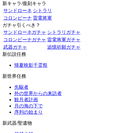
新キャラ/復刻キャラ
サンドローネ
シトラリ
コロンビーナ
雷電将軍
ガチャ引くべき？
サンドローネガチャ
シトラリガチャ
コロンビーナガチャ
雷電将軍ガチャ
武器ガチャ
追憶祈願ガチャ
新伝説任務
帰夏映影千霊祭
新世界任務
先駆者
外の世界からの来訪者
観月者計画
月の海の下で
序列の始まり
新武器/聖遺物