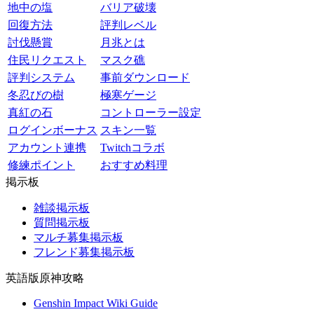
地中の塩
バリア破壊
回復方法
評判レベル
討伐懸賞
月兆とは
住民リクエスト
マスク礁
評判システム
事前ダウンロード
冬忍びの樹
極寒ゲージ
真紅の石
コントローラー設定
ログインボーナス
スキン一覧
アカウント連携
Twitchコラボ
修練ポイント
おすすめ料理
掲示板
雑談掲示板
質問掲示板
マルチ募集掲示板
フレンド募集掲示板
英語版原神攻略
Genshin Impact Wiki Guide