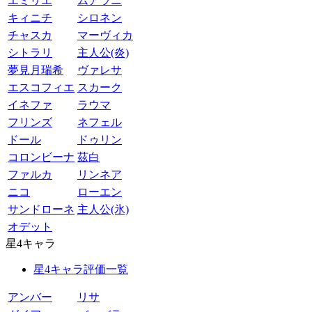
エミリエ
ムアラニ
キィニチ
シロネン
チャスカ
マーヴィカ
シトラリ
主人公(炎)
夢見月瑞希
ヴァレサ
エスコフィエ
スカーク
イネファ
ラウマ
フリンズ
ネフェル
ドール
ドゥリン
コロンビーナ
茲白
ファルカ
リンネア
ニコ
ローエン
サンドローネ
主人公(氷)
オデット
星4キャラ
星4キャラ評価一覧
アンバー
リサ