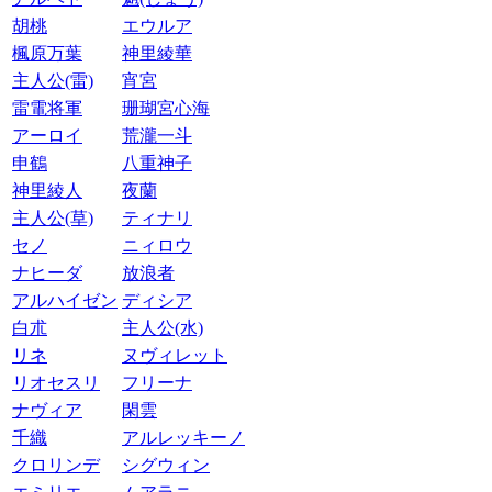
胡桃
エウルア
楓原万葉
神里綾華
主人公(雷)
宵宮
雷電将軍
珊瑚宮心海
アーロイ
荒瀧一斗
申鶴
八重神子
神里綾人
夜蘭
主人公(草)
ティナリ
セノ
ニィロウ
ナヒーダ
放浪者
アルハイゼン
ディシア
白朮
主人公(水)
リネ
ヌヴィレット
リオセスリ
フリーナ
ナヴィア
閑雲
千織
アルレッキーノ
クロリンデ
シグウィン