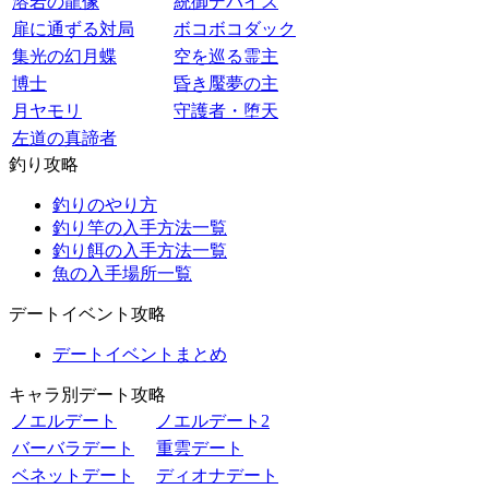
溶岩の龍像
統御デバイス
扉に通ずる対局
ボコボコダック
集光の幻月蝶
空を巡る霊主
博士
昏き魘夢の主
月ヤモリ
守護者・堕天
左道の真諦者
釣り攻略
釣りのやり方
釣り竿の入手方法一覧
釣り餌の入手方法一覧
魚の入手場所一覧
デートイベント攻略
デートイベントまとめ
キャラ別デート攻略
ノエルデート
ノエルデート2
バーバラデート
重雲デート
ベネットデート
ディオナデート