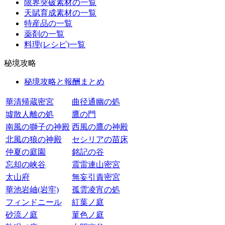
限界突破素材の一覧
天賦育成素材の一覧
特産品の一覧
薬剤の一覧
料理(レシピ)一覧
秘境攻略
秘境攻略と報酬まとめ
華清帰蔵密宮
曲径通幽の処
墟散人離の処
鷹の門
南風の獅子の神殿
西風の鷹の神殿
北風の狼の神殿
セシリアの苗床
仲夏の庭園
銘記の谷
忘却の峡谷
震雷連山密宮
太山府
無妄引責密宮
華池岩岫(岩牢)
孤雲凌宵の処
フィンドニール
紅葉ノ庭
砂流ノ庭
菫色ノ庭