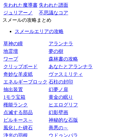
失われた魔導書
失われた譜面
ジュリアーノ
不思議なコア
スメールの攻略まとめ
スメールエリアの攻略
草神の瞳
アランナラ
地霊壇
夢の樹
ワープ
森林書の攻略
クリップボード
あなたとアランナラ
奇妙な羊皮紙
ヴァスミリティ
エネルギーブロック
石柱の封印
抽出装置
幻夢ノ扉
1モラ宝箱
黄金の眠り
権能ランク
ヒエログリフ
点滅する部品
幻影壁画
ビルキース～
神秘的な石版
風化した碑石
善悪の～
浄光の羽根
ウドゥンバラ