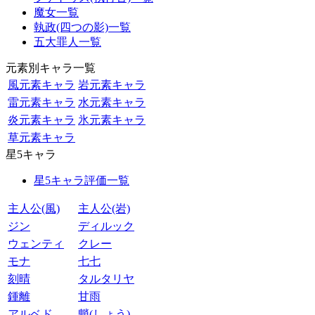
魔女一覧
執政(四つの影)一覧
五大罪人一覧
元素別キャラ一覧
風元素キャラ
岩元素キャラ
雷元素キャラ
水元素キャラ
炎元素キャラ
氷元素キャラ
草元素キャラ
星5キャラ
星5キャラ評価一覧
主人公(風)
主人公(岩)
ジン
ディルック
ウェンティ
クレー
モナ
七七
刻晴
タルタリヤ
鍾離
甘雨
アルベド
魈(しょう)