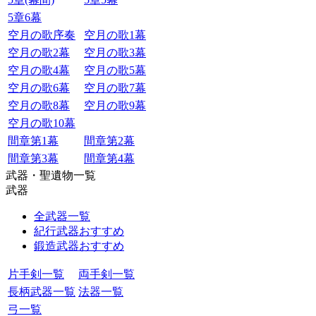
5章6幕
空月の歌序奏
空月の歌1幕
空月の歌2幕
空月の歌3幕
空月の歌4幕
空月の歌5幕
空月の歌6幕
空月の歌7幕
空月の歌8幕
空月の歌9幕
空月の歌10幕
間章第1幕
間章第2幕
間章第3幕
間章第4幕
武器・聖遺物一覧
武器
全武器一覧
紀行武器おすすめ
鍛造武器おすすめ
片手剣一覧
両手剣一覧
長柄武器一覧
法器一覧
弓一覧