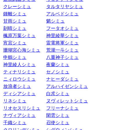
クレーシミュ
タルタリヤシミュ
鍾離シミュ
アルベドシミュ
甘雨シミュ
魈シミュ
刻晴シミュ
フータオシミュ
楓原万葉シミュ
神里綾華シミュ
宵宮シミュ
雷電将軍シミュ
珊瑚宮心海シミュ
荒瀧一斗シミュ
申鶴シミュ
八重神子シミュ
神里綾人シミュ
夜蘭シミュ
ティナリシミュ
セノシミュ
ニィロウシミュ
ナヒーダシミュ
放浪者シミュ
アルハイゼンシミュ
ディシアシミュ
白朮シミュ
リネシミュ
ヌヴィレットシミュ
リオセスリシミュ
フリーナシミュ
ナヴィアシミュ
閑雲シミュ
千織シミュ
召使シミュ
クロリンデシミュ
シグウィンシミュ