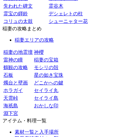
失われた碑文
霊谷木
霊宝の鐸鈴
デシェレトの柱
コリュの太鼓
シューニャター花
稲妻の攻略まとめ
稲妻エリアの攻略
稲妻の地霊壇
神櫻
雷神の瞳
稲妻の宝箱
鶴観の攻略
モシリの殻
石板
星の如き宝珠
燭台と壁画
どこかへの鍵
ホラガイ
セイライ丸
天雲峠
セイライ島
海祇島
おかしな印
淵下宮
アイテム・料理一覧
素材一覧と入手場所