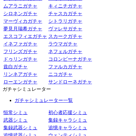
ムアラニガチャ
キィニチガチャ
シロネンガチャ
チャスカガチャ
マーヴィカガチャ
シトラリガチャ
夢見月瑞希ガチャ
ヴァレサガチャ
エスコフィエガチャ
スカークガチャ
イネファガチャ
ラウマガチャ
フリンズガチャ
ネフェルガチャ
ドゥリンガチャ
コロンビーナガチャ
兹白ガチャ
ファルカガチャ
リンネアガチャ
ニコガチャ
ローエンガチャ
サンドローネガチャ
ガチャシミュレーター
ガチャシミュレーター一覧
恒常シミュ
初心者応援シミュ
武器シミュ
集録キャラシミュ
集録武器シミュ
追憶キャラシミュ
追憶武器シミュ
ウェンティシミュ