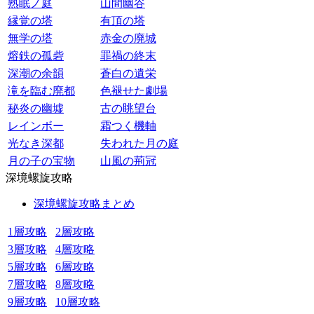
熟眠ノ庭
山間幽谷
縁覚の塔
有頂の塔
無学の塔
赤金の廃城
熔鉄の孤砦
罪禍の終末
深潮の余韻
蒼白の遺栄
滝を臨む廃都
色褪せた劇場
秘炎の幽墟
古の眺望台
レインボー
霜つく機軸
光なき深都
失われた月の庭
月の子の宝物
山風の荊冠
深境螺旋攻略
深境螺旋攻略まとめ
1層攻略
2層攻略
3層攻略
4層攻略
5層攻略
6層攻略
7層攻略
8層攻略
9層攻略
10層攻略