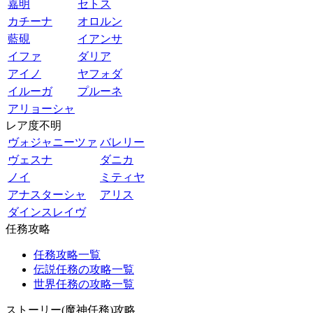
嘉明
セトス
カチーナ
オロルン
藍硯
イアンサ
イファ
ダリア
アイノ
ヤフォダ
イルーガ
プルーネ
アリョーシャ
レア度不明
ヴォジャニーツァ
バレリー
ヴェスナ
ダニカ
ノイ
ミティヤ
アナスターシャ
アリス
ダインスレイヴ
任務攻略
任務攻略一覧
伝説任務の攻略一覧
世界任務の攻略一覧
ストーリー(魔神任務)攻略