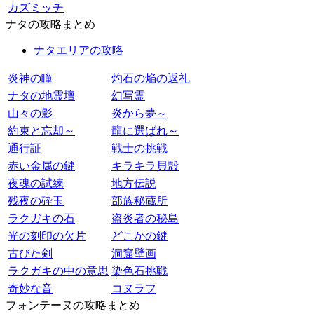
カズミッチ
ナタの攻略まとめ
ナタエリアの攻略
炎神の瞳
灼石の焔の返礼
ナタの地霊壇
幻写霊
山々の影
炎から夢～
約束と忘却～
龍に選ばれ～
通行証
戦士の挑戦
赤い金属の鍵
キラキラ貝殻
夜魂の試練
地方伝説
残夜の砕玉
部族秘蔵所
ラクガキの石
盗炎者の秘島
光の刻印の欠片
どこかの鍵
古びた剣
洞窟壁画
ラクガキの中の意思
染色石挑戦
奇妙な音
コヌラフ
フォンテーヌの攻略まとめ