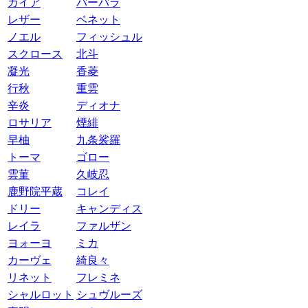
ガイア
バーバラ
レザー
ベネット
ノエル
フィッシュル
スクロース
北斗
凝光
香菱
行秋
重雲
辛炎
ディオナ
ロサリア
煙緋
早柚
九条裟羅
トーマ
ゴロー
雲菫
久岐忍
鹿野院平蔵
コレイ
ドリー
キャンディス
レイラ
ファルザン
ヨォーヨ
ミカ
カーヴェ
綺良々
リネット
フレミネ
シャルロット
シュヴルーズ