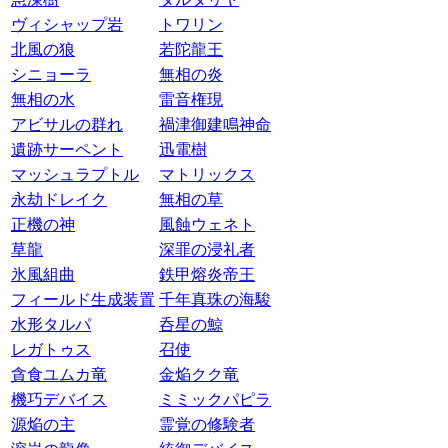
ヴィシャップ岩
トワリン
北風の狼
若陀龍王
シニョーラ
無相の炎
無相の水
雷音権現
アビサルの群れ
禍津御建鳴神命
遺跡サーペント
迅電樹
マッシュラプトル
マトリックス
永劫ドレイク
無相の草
正機の神
風蝕ウェネト
草龍
深罪の浸礼者
氷風組曲
鉄甲熔炎帝王
フィールド生成装置
千年真珠の海駿
水形タルパ
呑星の鯨
レガトゥス
召使
貪食ユムカ竜
金焔クク竜
機巧デバイス
ミミックパピラ
源焔の主
霊覚の修験者