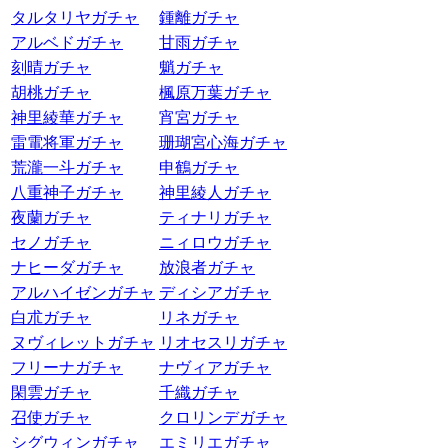
タルタリヤガチャ
鍾離ガチャ
アルベドガチャ
甘雨ガチャ
刻晴ガチャ
魈ガチャ
胡桃ガチャ
楓原万葉ガチャ
神里綾華ガチャ
宵宮ガチャ
雷電将軍ガチャ
珊瑚宮心海ガチャ
荒瀧一斗ガチャ
申鶴ガチャ
八重神子ガチャ
神里綾人ガチャ
夜蘭ガチャ
ティナリガチャ
セノガチャ
ニィロウガチャ
ナヒーダガチャ
放浪者ガチャ
アルハイゼンガチャ
ディシアガチャ
白朮ガチャ
リネガチャ
ヌヴィレットガチャ
リオセスリガチャ
フリーナガチャ
ナヴィアガチャ
閑雲ガチャ
千織ガチャ
召使ガチャ
クロリンデガチャ
シグウィンガチャ
エミリエガチャ