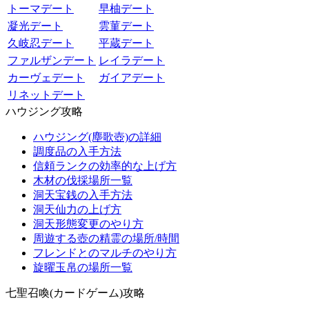
トーマデート
早柚デート
凝光デート
雲菫デート
久岐忍デート
平蔵デート
ファルザンデート
レイラデート
カーヴェデート
ガイアデート
リネットデート
ハウジング攻略
ハウジング(塵歌壺)の詳細
調度品の入手方法
信頼ランクの効率的な上げ方
木材の伐採場所一覧
洞天宝銭の入手方法
洞天仙力の上げ方
洞天形態変更のやり方
周遊する壺の精霊の場所/時間
フレンドとのマルチのやり方
旋曜玉帛の場所一覧
七聖召喚(カードゲーム)攻略