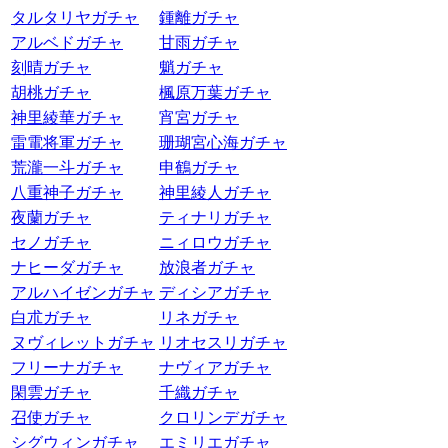
タルタリヤガチャ
鍾離ガチャ
アルベドガチャ
甘雨ガチャ
刻晴ガチャ
魈ガチャ
胡桃ガチャ
楓原万葉ガチャ
神里綾華ガチャ
宵宮ガチャ
雷電将軍ガチャ
珊瑚宮心海ガチャ
荒瀧一斗ガチャ
申鶴ガチャ
八重神子ガチャ
神里綾人ガチャ
夜蘭ガチャ
ティナリガチャ
セノガチャ
ニィロウガチャ
ナヒーダガチャ
放浪者ガチャ
アルハイゼンガチャ
ディシアガチャ
白朮ガチャ
リネガチャ
ヌヴィレットガチャ
リオセスリガチャ
フリーナガチャ
ナヴィアガチャ
閑雲ガチャ
千織ガチャ
召使ガチャ
クロリンデガチャ
シグウィンガチャ
エミリエガチャ