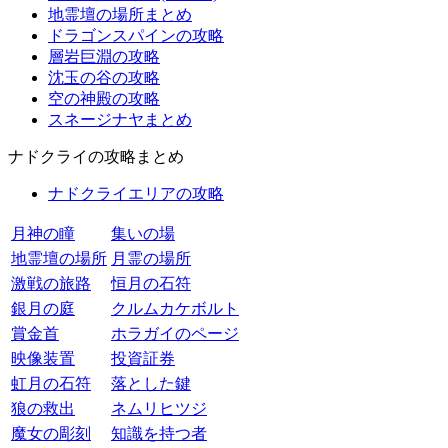
地霊壇の場所まとめ
ドラゴンスパインの攻略
層岩巨淵の攻略
沈玉の谷の攻略
空の神殿の攻略
スネージナヤまとめ
ナドクライの攻略まとめ
ナドクライエリアの攻略
月神の瞳
集いの場
地霊壇の場所
月霊の場所
激戦の旅路
恒月の石符
銀月の庭
クルムカケボルト
賞金首
ホラガイのページ
映像装置
投資証券
虹月の石符
落とした鍵
狼の救出
ネムリヒツジ
魔女の彫刻
知識を持つ者