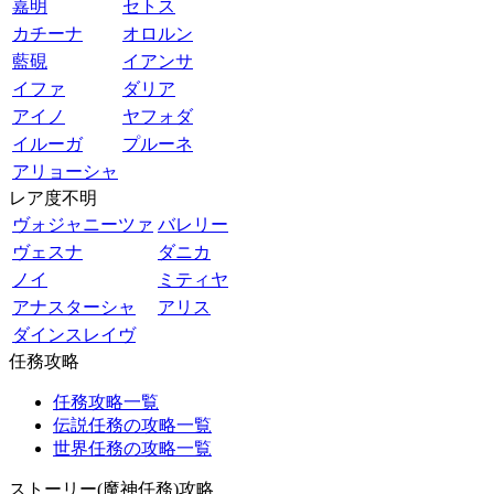
嘉明
セトス
カチーナ
オロルン
藍硯
イアンサ
イファ
ダリア
アイノ
ヤフォダ
イルーガ
プルーネ
アリョーシャ
レア度不明
ヴォジャニーツァ
バレリー
ヴェスナ
ダニカ
ノイ
ミティヤ
アナスターシャ
アリス
ダインスレイヴ
任務攻略
任務攻略一覧
伝説任務の攻略一覧
世界任務の攻略一覧
ストーリー(魔神任務)攻略