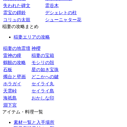
失われた碑文
霊谷木
霊宝の鐸鈴
デシェレトの柱
コリュの太鼓
シューニャター花
稲妻の攻略まとめ
稲妻エリアの攻略
稲妻の地霊壇
神櫻
雷神の瞳
稲妻の宝箱
鶴観の攻略
モシリの殻
石板
星の如き宝珠
燭台と壁画
どこかへの鍵
ホラガイ
セイライ丸
天雲峠
セイライ島
海祇島
おかしな印
淵下宮
アイテム・料理一覧
素材一覧と入手場所