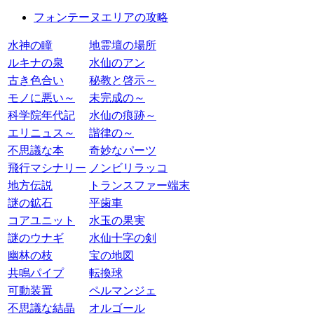
フォンテーヌエリアの攻略
水神の瞳
地霊壇の場所
ルキナの泉
水仙のアン
古き色合い
秘教と啓示～
モノに悪い～
未完成の～
科学院年代記
水仙の痕跡～
エリニュス～
諧律の～
不思議な本
奇妙なパーツ
飛行マシナリー
ノンビリラッコ
地方伝説
トランスファー端末
謎の鉱石
平歯車
コアユニット
水玉の果実
謎のウナギ
水仙十字の剣
幽林の枝
宝の地図
共鳴パイプ
転換球
可動装置
ペルマンジェ
不思議な結晶
オルゴール