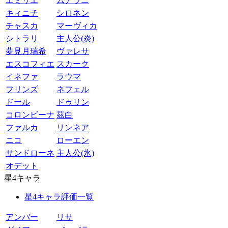
エミリエ
ムアラニ
キィニチ
シロネン
チャスカ
マーヴィカ
シトラリ
主人公(炎)
夢見月瑞希
ヴァレサ
エスコフィエ
スカーク
イネファ
ラウマ
フリンズ
ネフェル
ドール
ドゥリン
コロンビーナ
茲白
ファルカ
リンネア
ニコ
ローエン
サンドローネ
主人公(氷)
オデット
星4キャラ
星4キャラ評価一覧
アンバー
リサ