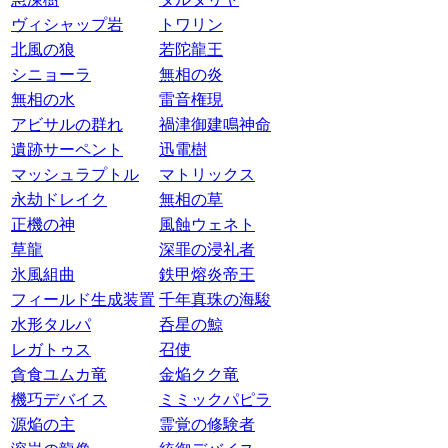
ヴィシャップ岩
トワリン
北風の狼
若陀龍王
シニョーラ
無相の炎
無相の水
雷音権現
アビサルの群れ
禍津御建鳴神命
遺跡サーペント
迅電樹
マッシュラプトル
マトリックス
永劫ドレイク
無相の草
正機の神
風蝕ウェネト
草龍
深罪の浸礼者
氷風組曲
鉄甲熔炎帝王
フィールド生成装置
千年真珠の海駿
水形タルパ
呑星の鯨
レガトゥス
召使
貪食ユムカ竜
金焔クク竜
機巧デバイス
ミミックパピラ
源焔の主
霊覚の修験者