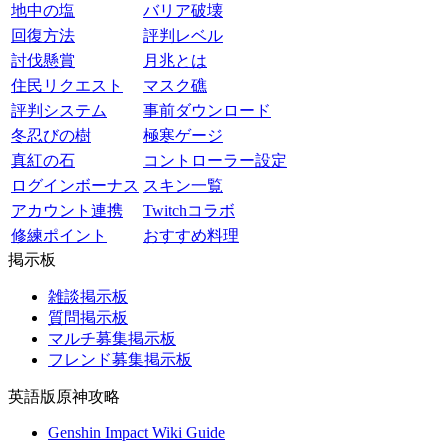
地中の塩
バリア破壊
回復方法
評判レベル
討伐懸賞
月兆とは
住民リクエスト
マスク礁
評判システム
事前ダウンロード
冬忍びの樹
極寒ゲージ
真紅の石
コントローラー設定
ログインボーナス
スキン一覧
アカウント連携
Twitchコラボ
修練ポイント
おすすめ料理
掲示板
雑談掲示板
質問掲示板
マルチ募集掲示板
フレンド募集掲示板
英語版原神攻略
Genshin Impact Wiki Guide