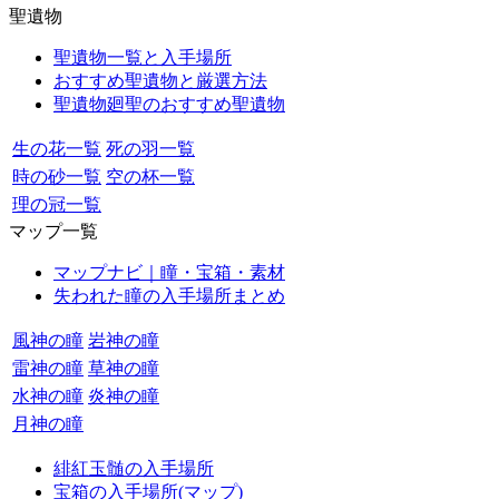
聖遺物
聖遺物一覧と入手場所
おすすめ聖遺物と厳選方法
聖遺物廻聖のおすすめ聖遺物
生の花一覧
死の羽一覧
時の砂一覧
空の杯一覧
理の冠一覧
マップ一覧
マップナビ｜瞳・宝箱・素材
失われた瞳の入手場所まとめ
風神の瞳
岩神の瞳
雷神の瞳
草神の瞳
水神の瞳
炎神の瞳
月神の瞳
緋紅玉髄の入手場所
宝箱の入手場所(マップ)