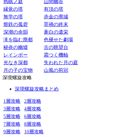
熟眠ノ庭
山間幽谷
縁覚の塔
有頂の塔
無学の塔
赤金の廃城
熔鉄の孤砦
罪禍の終末
深潮の余韻
蒼白の遺栄
滝を臨む廃都
色褪せた劇場
秘炎の幽墟
古の眺望台
レインボー
霜つく機軸
光なき深都
失われた月の庭
月の子の宝物
山風の荊冠
深境螺旋攻略
深境螺旋攻略まとめ
1層攻略
2層攻略
3層攻略
4層攻略
5層攻略
6層攻略
7層攻略
8層攻略
9層攻略
10層攻略