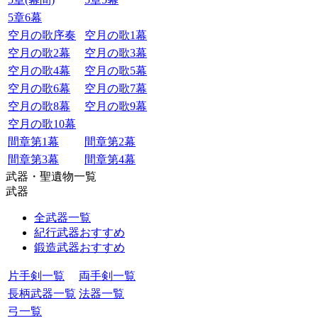
5章6幕
空月の歌序奏
空月の歌1幕
空月の歌2幕
空月の歌3幕
空月の歌4幕
空月の歌5幕
空月の歌6幕
空月の歌7幕
空月の歌8幕
空月の歌9幕
空月の歌10幕
間章第1幕
間章第2幕
間章第3幕
間章第4幕
武器・聖遺物一覧
武器
全武器一覧
紀行武器おすすめ
鍛造武器おすすめ
片手剣一覧
両手剣一覧
長柄武器一覧
法器一覧
弓一覧