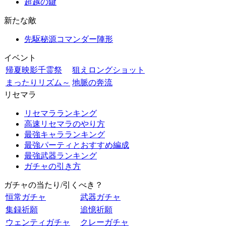
超越の鍵
新たな敵
先駆秘源コマンダー陣形
イベント
帰夏映影千霊祭
狙えロングショット
まったりリズム～
地脈の奔流
リセマラ
リセマラランキング
高速リセマラのやり方
最強キャラランキング
最強パーティとおすすめ編成
最強武器ランキング
ガチャの引き方
ガチャの当たり/引くべき？
恒常ガチャ
武器ガチャ
集録祈願
追憶祈願
ウェンティガチャ
クレーガチャ