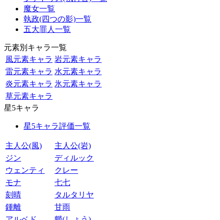
魔女一覧
執政(四つの影)一覧
五大罪人一覧
元素別キャラ一覧
風元素キャラ
岩元素キャラ
雷元素キャラ
水元素キャラ
炎元素キャラ
氷元素キャラ
草元素キャラ
星5キャラ
星5キャラ評価一覧
主人公(風)
主人公(岩)
ジン
ディルック
ウェンティ
クレー
モナ
七七
刻晴
タルタリヤ
鍾離
甘雨
アルベド
魈(しょう)