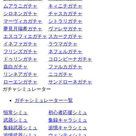
ムアラニガチャ
キィニチガチャ
シロネンガチャ
チャスカガチャ
マーヴィカガチャ
シトラリガチャ
夢見月瑞希ガチャ
ヴァレサガチャ
エスコフィエガチャ
スカークガチャ
イネファガチャ
ラウマガチャ
フリンズガチャ
ネフェルガチャ
ドゥリンガチャ
コロンビーナガチャ
兹白ガチャ
ファルカガチャ
リンネアガチャ
ニコガチャ
ローエンガチャ
サンドローネガチャ
ガチャシミュレーター
ガチャシミュレーター一覧
恒常シミュ
初心者応援シミュ
武器シミュ
集録キャラシミュ
集録武器シミュ
追憶キャラシミュ
追憶武器シミュ
ウェンティシミュ