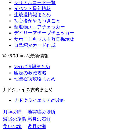
シリアルコード一覧
イベント最新情報
生放送情報まとめ
初心者がやるべきこと
聖遺物スコアチェッカー
デイリーアチーブチェッカー
サポートキャスト募集掲示板
自己紹介カード作成
Ver.6.7(Luna8)最新情報
Ver.6.7情報まとめ
幽境の激戦攻略
七聖召喚攻略まとめ
ナドクライの攻略まとめ
ナドクライエリアの攻略
月神の瞳
地霊壇の場所
激戦の旅路
霜月の石符
集いの場
遊月の海