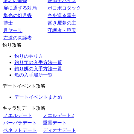
溶岩の龍像
統御デバイス
扉に通ずる対局
ボコボコダック
集光の幻月蝶
空を巡る霊主
博士
昏き魘夢の主
月ヤモリ
守護者・堕天
左道の真諦者
釣り攻略
釣りのやり方
釣り竿の入手方法一覧
釣り餌の入手方法一覧
魚の入手場所一覧
デートイベント攻略
デートイベントまとめ
キャラ別デート攻略
ノエルデート
ノエルデート2
バーバラデート
重雲デート
ベネットデート
ディオナデート