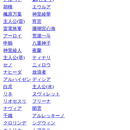
胡桃
エウルア
楓原万葉
神里綾華
主人公(雷)
宵宮
雷電将軍
珊瑚宮心海
アーロイ
荒瀧一斗
申鶴
八重神子
神里綾人
夜蘭
主人公(草)
ティナリ
セノ
ニィロウ
ナヒーダ
放浪者
アルハイゼン
ディシア
白朮
主人公(水)
リネ
ヌヴィレット
リオセスリ
フリーナ
ナヴィア
閑雲
千織
アルレッキーノ
クロリンデ
シグウィン