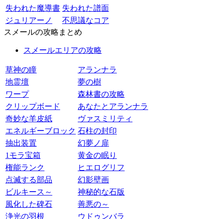
失われた魔導書
失われた譜面
ジュリアーノ
不思議なコア
スメールの攻略まとめ
スメールエリアの攻略
草神の瞳
アランナラ
地霊壇
夢の樹
ワープ
森林書の攻略
クリップボード
あなたとアランナラ
奇妙な羊皮紙
ヴァスミリティ
エネルギーブロック
石柱の封印
抽出装置
幻夢ノ扉
1モラ宝箱
黄金の眠り
権能ランク
ヒエログリフ
点滅する部品
幻影壁画
ビルキース～
神秘的な石版
風化した碑石
善悪の～
浄光の羽根
ウドゥンバラ