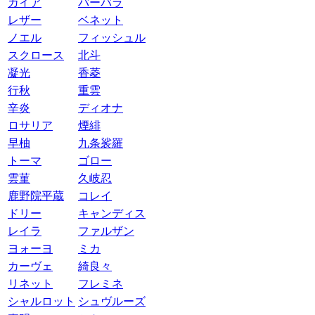
ガイア
バーバラ
レザー
ベネット
ノエル
フィッシュル
スクロース
北斗
凝光
香菱
行秋
重雲
辛炎
ディオナ
ロサリア
煙緋
早柚
九条裟羅
トーマ
ゴロー
雲菫
久岐忍
鹿野院平蔵
コレイ
ドリー
キャンディス
レイラ
ファルザン
ヨォーヨ
ミカ
カーヴェ
綺良々
リネット
フレミネ
シャルロット
シュヴルーズ