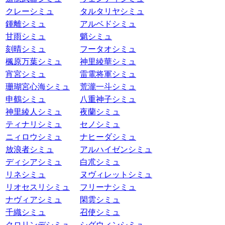
クレーシミュ
タルタリヤシミュ
鍾離シミュ
アルベドシミュ
甘雨シミュ
魈シミュ
刻晴シミュ
フータオシミュ
楓原万葉シミュ
神里綾華シミュ
宵宮シミュ
雷電将軍シミュ
珊瑚宮心海シミュ
荒瀧一斗シミュ
申鶴シミュ
八重神子シミュ
神里綾人シミュ
夜蘭シミュ
ティナリシミュ
セノシミュ
ニィロウシミュ
ナヒーダシミュ
放浪者シミュ
アルハイゼンシミュ
ディシアシミュ
白朮シミュ
リネシミュ
ヌヴィレットシミュ
リオセスリシミュ
フリーナシミュ
ナヴィアシミュ
閑雲シミュ
千織シミュ
召使シミュ
クロリンデシミュ
シグウィンシミュ