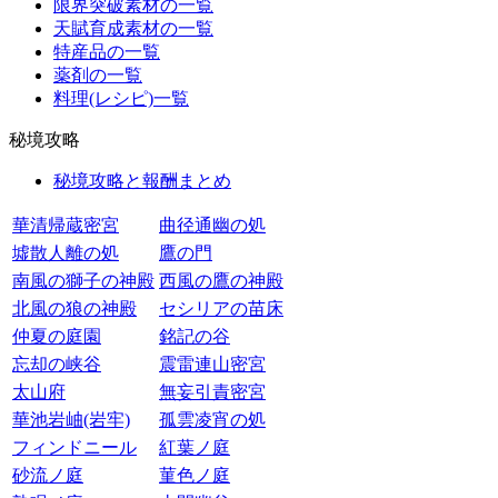
限界突破素材の一覧
天賦育成素材の一覧
特産品の一覧
薬剤の一覧
料理(レシピ)一覧
秘境攻略
秘境攻略と報酬まとめ
華清帰蔵密宮
曲径通幽の処
墟散人離の処
鷹の門
南風の獅子の神殿
西風の鷹の神殿
北風の狼の神殿
セシリアの苗床
仲夏の庭園
銘記の谷
忘却の峡谷
震雷連山密宮
太山府
無妄引責密宮
華池岩岫(岩牢)
孤雲凌宵の処
フィンドニール
紅葉ノ庭
砂流ノ庭
菫色ノ庭