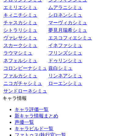
エミリエシミュ
ムアラニシミュ
キィニチシミュ
シロネンシミュ
チャスカシミュ
マーヴィカシミュ
シトラリシミュ
夢見月瑞希シミュ
ヴァレサシミュ
エスコフィエシミュ
スカークシミュ
イネファシミュ
ラウマシミュ
フリンズシミュ
ネフェルシミュ
ドゥリンシミュ
コロンビーナシミュ
兹白シミュ
ファルカシミュ
リンネアシミュ
ニコガチャシミュ
ローエンシミュ
サンドローネシミュ
キャラ情報
キャラ評価一覧
新キャラ情報まとめ
声優一覧
キャラビルド一覧
ファトゥス(執行官)一覧