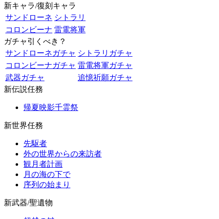
新キャラ/復刻キャラ
サンドローネ
シトラリ
コロンビーナ
雷電将軍
ガチャ引くべき？
サンドローネガチャ
シトラリガチャ
コロンビーナガチャ
雷電将軍ガチャ
武器ガチャ
追憶祈願ガチャ
新伝説任務
帰夏映影千霊祭
新世界任務
先駆者
外の世界からの来訪者
観月者計画
月の海の下で
序列の始まり
新武器/聖遺物