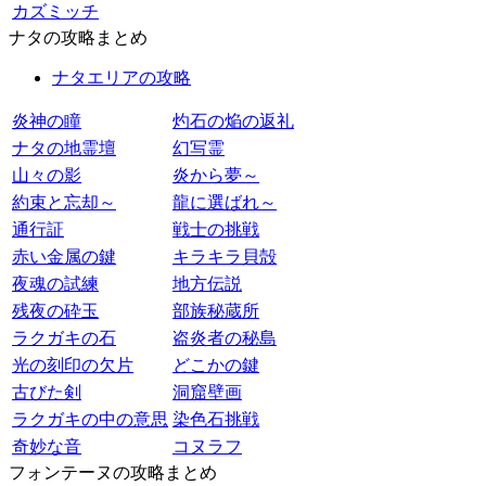
カズミッチ
ナタの攻略まとめ
ナタエリアの攻略
炎神の瞳
灼石の焔の返礼
ナタの地霊壇
幻写霊
山々の影
炎から夢～
約束と忘却～
龍に選ばれ～
通行証
戦士の挑戦
赤い金属の鍵
キラキラ貝殻
夜魂の試練
地方伝説
残夜の砕玉
部族秘蔵所
ラクガキの石
盗炎者の秘島
光の刻印の欠片
どこかの鍵
古びた剣
洞窟壁画
ラクガキの中の意思
染色石挑戦
奇妙な音
コヌラフ
フォンテーヌの攻略まとめ