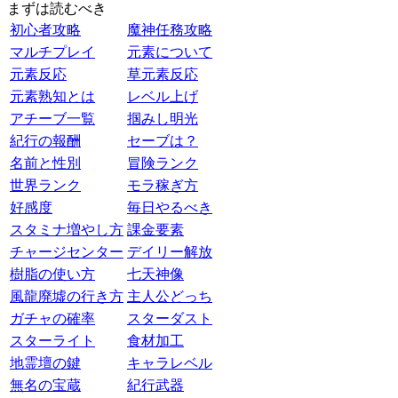
まずは読むべき
初心者攻略
魔神任務攻略
マルチプレイ
元素について
元素反応
草元素反応
元素熟知とは
レベル上げ
アチーブ一覧
掴みし明光
紀行の報酬
セーブは？
名前と性別
冒険ランク
世界ランク
モラ稼ぎ方
好感度
毎日やるべき
スタミナ増やし方
課金要素
チャージセンター
デイリー解放
樹脂の使い方
七天神像
風龍廃墟の行き方
主人公どっち
ガチャの確率
スターダスト
スターライト
食材加工
地霊壇の鍵
キャラレベル
無名の宝蔵
紀行武器